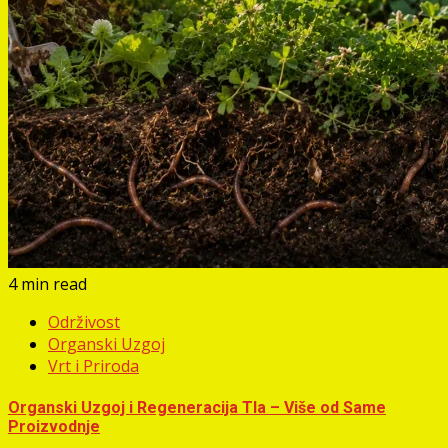
4 min read
Održivost
Organski Uzgoj
Vrt i Priroda
Organski Uzgoj i Regeneracija Tla – Više od Same
Proizvodnje