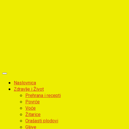
Primary
Menu
Naslovnica
Zdravlje i Život
Prehrana i recepti
Povrće
Voće
Žitarice
Orašasti plodovi
Gljive