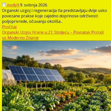
molly9
9. svibnja 2026.
Organski uzgoj i regeneracija tla predstavljaju dvije usko
povezane prakse koje zajedno doprinose održivosti
poljoprivrede, očuvanju okoliša...
Pročitaj
Organski Uzgoj Hrane u 21. Stoljeću – Povratak Prirodi
uz Moderno Znanje