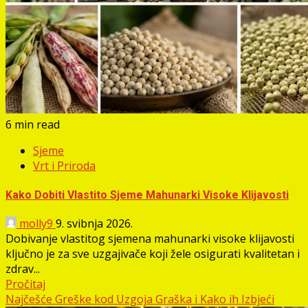
6 min read
Sjeme
Vrt i Priroda
Kako Dobiti Vlastito Sjeme Mahunarki Visoke Klijavosti
molly9
9. svibnja 2026.
Dobivanje vlastitog sjemena mahunarki visoke klijavosti
ključno je za sve uzgajivače koji žele osigurati kvalitetan i
zdrav...
Pročitaj
Najčešće Greške kod Uzgoja Graška i Kako ih Izbjeći