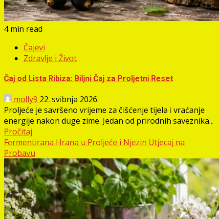
4 min read
Čajevi
Zdravlje i Život
Čaj od Lista Ribiza: Biljni Čaj za Proljetni Reset
molly9
22. svibnja 2026.
Proljeće je savršeno vrijeme za čišćenje tijela i vraćanje
energije nakon duge zime. Jedan od prirodnih saveznika...
Pročitaj
Fermentirana Hrana u Proljeće i Njezin Utjecaj na
Probavu