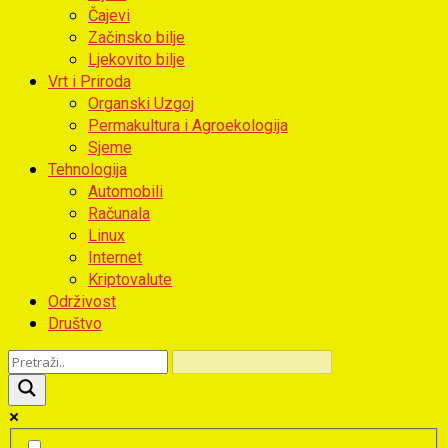
Čajevi
Začinsko bilje
Ljekovito bilje
Vrt i Priroda
Organski Uzgoj
Permakultura i Agroekologija
Sjeme
Tehnologija
Automobili
Računala
Linux
Internet
Kriptovalute
Održivost
Društvo