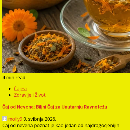
4 min read
Čajevi
Zdravlje i Život
Čaj od Nevena: Biljni Čaj za Unutarnju Ravnotežu
molly9
9. svibnja 2026.
Čaj od nevena poznat je kao jedan od najdragocjenijih