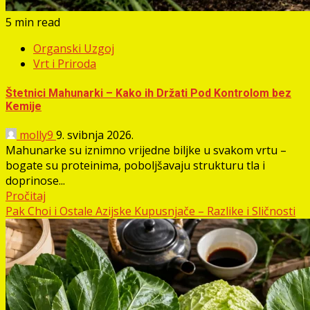
5 min read
Organski Uzgoj
Vrt i Priroda
Štetnici Mahunarki – Kako ih Držati Pod Kontrolom bez
Kemije
molly9
9. svibnja 2026.
Mahunarke su iznimno vrijedne biljke u svakom vrtu –
bogate su proteinima, poboljšavaju strukturu tla i
doprinose...
Pročitaj
Pak Choi i Ostale Azijske Kupusnjače – Razlike i Sličnosti