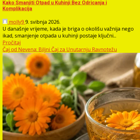
Kako Smanjiti Otpad u Kuhinji Bez Odricanja i
Komplikacija
molly9
9. svibnja 2026.
U današnje vrijeme, kada je briga o okolišu važnija nego
ikad, smanjenje otpada u kuhinji postaje ključni...
Pročitaj
Čaj od Nevena: Biljni Čaj za Unutarnju Ravnotežu