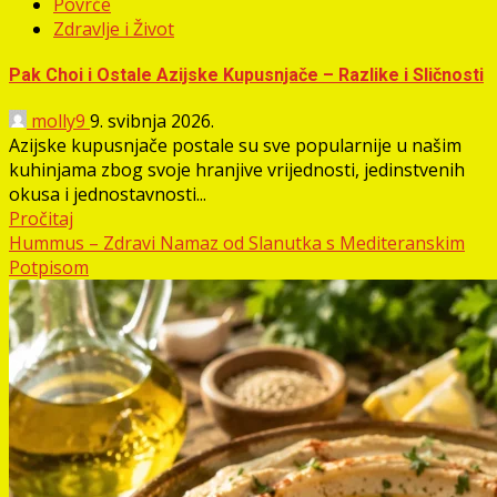
Povrće
Zdravlje i Život
Pak Choi i Ostale Azijske Kupusnjače – Razlike i Sličnosti
molly9
9. svibnja 2026.
Azijske kupusnjače postale su sve popularnije u našim
kuhinjama zbog svoje hranjive vrijednosti, jedinstvenih
okusa i jednostavnosti...
Pročitaj
Hummus – Zdravi Namaz od Slanutka s Mediteranskim
Potpisom