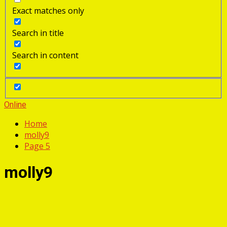
Exact matches only
Search in title
Search in content
Online
Home
molly9
Page 5
molly9