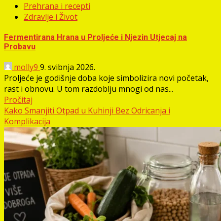
Prehrana i recepti
Zdravlje i Život
Fermentirana Hrana u Proljeće i Njezin Utjecaj na
Probavu
molly9
9. svibnja 2026.
Proljeće je godišnje doba koje simbolizira novi početak,
rast i obnovu. U tom razdoblju mnogi od nas...
Pročitaj
Kako Smanjiti Otpad u Kuhinji Bez Odricanja i
Komplikacija