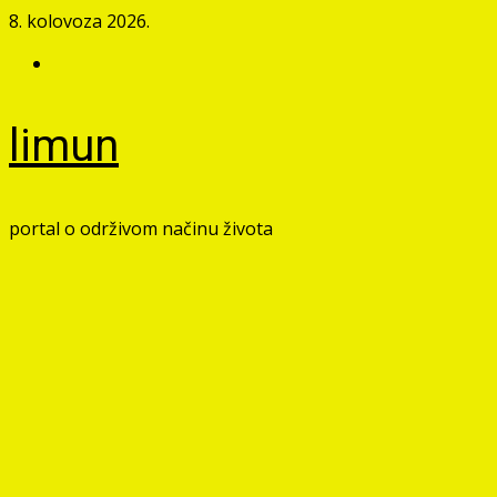
Skip
8. kolovoza 2026.
to
Facebook
content
limun
portal o održivom načinu života