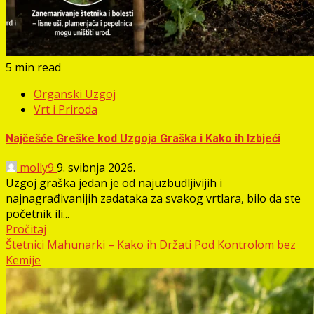
5 min read
Organski Uzgoj
Vrt i Priroda
Najčešće Greške kod Uzgoja Graška i Kako ih Izbjeći
molly9
9. svibnja 2026.
Uzgoj graška jedan je od najuzbudljivijih i
najnagrađivanijih zadataka za svakog vrtlara, bilo da ste
početnik ili...
Pročitaj
Štetnici Mahunarki – Kako ih Držati Pod Kontrolom bez
Kemije