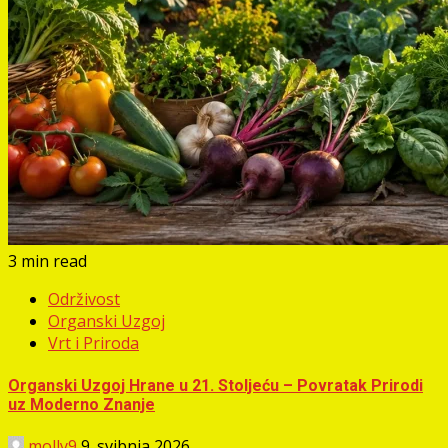
3 min read
Održivost
Organski Uzgoj
Vrt i Priroda
Organski Uzgoj Hrane u 21. Stoljeću – Povratak Prirodi
uz Moderno Znanje
molly9
9. svibnja 2026.