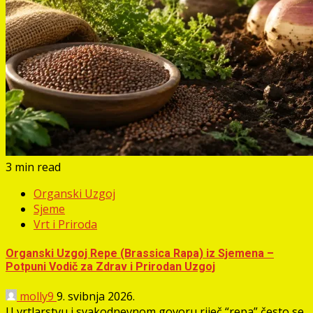
3 min read
Organski Uzgoj
Sjeme
Vrt i Priroda
Organski Uzgoj Repe (Brassica Rapa) iz Sjemena –
Potpuni Vodič za Zdrav i Prirodan Uzgoj
molly9
9. svibnja 2026.
U vrtlarstvu i svakodnevnom govoru riječ “repa” često se