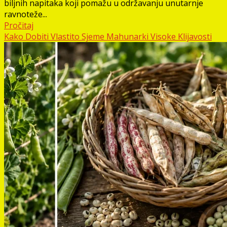
biljnih napitaka koji pomažu u održavanju unutarnje
ravnoteže...
Pročitaj
Kako Dobiti Vlastito Sjeme Mahunarki Visoke Klijavosti