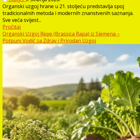
Organski uzgoj hrane u 21. stoljeću predstavlja spoj
tradicionalnih metoda i modernih znanstvenih saznanja.
Sve veća svijest...
Pročitaj
Organski Uzgoj Repe (Brassica Rapa) iz Sjemena –
Potpuni Vodič za Zdrav i Prirodan Uzgoj