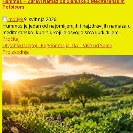
Hummus – Zdravi Namaz od Slanutka s Mediteranskim
Potpisom
molly9
9. svibnja 2026.
Hummus je jedan od najomiljenijih i najzdravijih namaza u
mediteranskoj kuhinji, koji je osvojio srca ljudi diljem...
Pročitaj
Organski Uzgoj i Regeneracija Tla – Više od Same
Proizvodnje