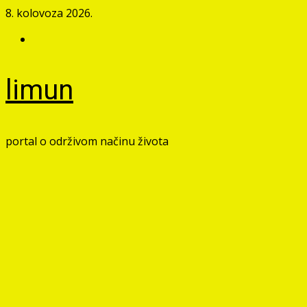
Skip
8. kolovoza 2026.
to
Facebook
content
limun
portal o održivom načinu života