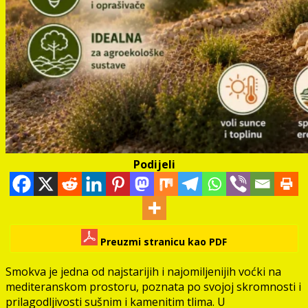
Podijeli
Preuzmi stranicu kao PDF
Smokva je jedna od najstarijih i najomiljenijih voćki na
mediteranskom prostoru, poznata po svojoj skromnosti i
prilagodljivosti sušnim i kamenitim tlima. U