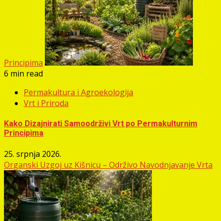
Principima
6 min read
Permakultura i Agroekologija
Vrt i Priroda
Kako Dizajnirati Samoodrživi Vrt po Permakulturnim
Principima
25. srpnja 2026.
Organski Uzgoj uz Kišnicu – Održivo Navodnjavanje Vrta