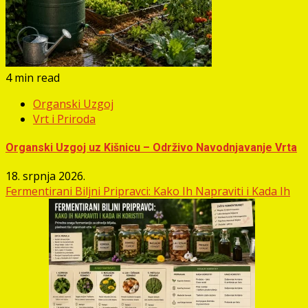
4 min read
Organski Uzgoj
Vrt i Priroda
Organski Uzgoj uz Kišnicu – Održivo Navodnjavanje Vrta
18. srpnja 2026.
Fermentirani Biljni Pripravci: Kako Ih Napraviti i Kada Ih