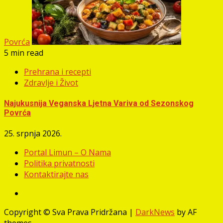
Povrća
5 min read
Prehrana i recepti
Zdravlje i Život
Najukusnija Veganska Ljetna Variva od Sezonskog
Povrća
25. srpnja 2026.
Portal Limun – O Nama
Politika privatnosti
Kontaktirajte nas
Facebook
Copyright © Sva Prava Pridržana
|
DarkNews
by AF