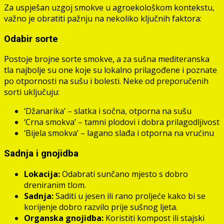
Za uspješan uzgoj smokve u agroekološkom kontekstu,
važno je obratiti pažnju na nekoliko ključnih faktora:
Odabir sorte
Postoje brojne sorte smokve, a za sušna mediteranska
tla najbolje su one koje su lokalno prilagođene i poznate
po otpornosti na sušu i bolesti. Neke od preporučenih
sorti uključuju:
‘Džanarika’ – slatka i sočna, otporna na sušu
‘Crna smokva’ – tamni plodovi i dobra prilagodljivost
‘Bijela smokva’ – lagano slađa i otporna na vrućinu
Sadnja i gnojidba
Lokacija:
Odabrati sunčano mjesto s dobro
dreniranim tlom.
Sadnja:
Saditi u jesen ili rano proljeće kako bi se
korijenje dobro razvilo prije sušnog ljeta.
Organska gnojidba:
Koristiti kompost ili stajski