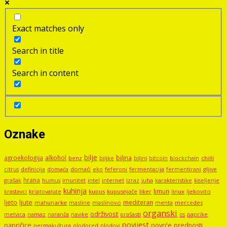
Exact matches only
Search in title
Search in content
Oznake
bilje
agroekologija
alkohol
biljna
benz
biljni
bitcoin
blockchain
chilli
biljke
domaći
eko
gljive
citrus
definicija
domaća
feferoni
fermentacija
fermentirani
hrana
grašak
imunitet
intel
internet
izraz
juha
karakteristike
humus
kiseljenje
kuhinja
limun
kupus
kupusnjače
liker
linux
ljekovito
krastavci
kriptovalute
ljute
ljeto
mediteran
mahunarke
masline
maslinovo
mercedes
menta
organski
održivost
metvica
namaz
navike
orašasti
naranča
os
paprike
povijest
papričice
povrće
prednosti
permakultura
plodored
plodovi