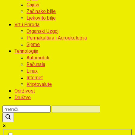
Čajevi
Začinsko bilje
Ljekovito bilje
Vrt i Priroda
Organski Uzgoj
Permakultura i Agroekologija
Sjeme
Tehnologija
Automobili
Računala
Linux
Internet
Kriptovalute
Održivost
Društvo