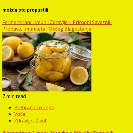
možda ste propustili
Fermentirani Limun i Zdravlje – Prirodni Saveznik
Probave, Imuniteta i Općeg Blagostanja
7 min read
Prehrana i recepti
Voće
Zdravlje i Život
Fermentirani Limun i Zdravlje – Prirodni Saveznik