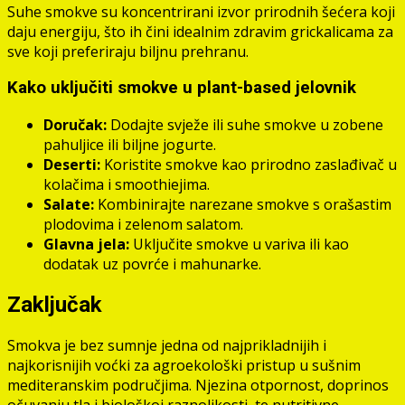
Suhe smokve su koncentrirani izvor prirodnih šećera koji
daju energiju, što ih čini idealnim zdravim grickalicama za
sve koji preferiraju biljnu prehranu.
Kako uključiti smokve u plant-based jelovnik
Doručak:
Dodajte svježe ili suhe smokve u zobene
pahuljice ili biljne jogurte.
Deserti:
Koristite smokve kao prirodno zaslađivač u
kolačima i smoothiejima.
Salate:
Kombinirajte narezane smokve s orašastim
plodovima i zelenom salatom.
Glavna jela:
Uključite smokve u variva ili kao
dodatak uz povrće i mahunarke.
Zaključak
Smokva je bez sumnje jedna od najprikladnijih i
najkorisnijih voćki za agroekološki pristup u sušnim
mediteranskim područjima. Njezina otpornost, doprinos