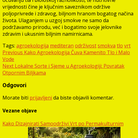
očuvanju tla i biološkoj raznolikosti, te nutritivne
vrijednosti čine je ključnim saveznikom održive
poljoprivrede i zdravog, biljnom hranom bogatog načina
života. Ulaganjem u uzgoj smokve ne samo da
podržavamo prirodu, već i bogatimo svoje jelovnike
zdravim i ukusnim biljnim namirnicama.
Tags:
agroekologija
mediteran
održivost
smokva
tlo
vrt
Post
Previous
Kako Agroekologija Čuva Kamenito Tlo i Malo
Vode
navigation
Next
Lokalne Sorte i Sjeme u Agroekologiji: Povratak
Otpornim Biljkama
Odgovori
Morate biti
prijavljeni
da biste objavili komentar.
Vezane objave
Kako Dizajnirati Samoodrživi Vrt po Permakulturnim