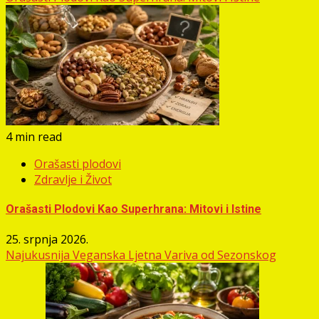
4 min read
Orašasti plodovi
Zdravlje i Život
Orašasti Plodovi Kao Superhrana: Mitovi i Istine
25. srpnja 2026.
Najukusnija Veganska Ljetna Variva od Sezonskog