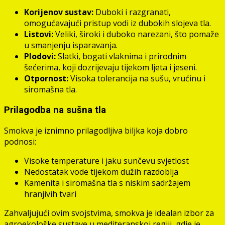
Korijenov sustav:
Duboki i razgranati,
omogućavajući pristup vodi iz dubokih slojeva tla.
Listovi:
Veliki, široki i duboko narezani, što pomaže
u smanjenju isparavanja.
Plodovi:
Slatki, bogati vlaknima i prirodnim
šećerima, koji dozrijevaju tijekom ljeta i jeseni.
Otpornost:
Visoka tolerancija na sušu, vrućinu i
siromašna tla.
Prilagodba na sušna tla
Smokva je iznimno prilagodljiva biljka koja dobro
podnosi:
Visoke temperature i jaku sunčevu svjetlost
Nedostatak vode tijekom dužih razdoblja
Kamenita i siromašna tla s niskim sadržajem
hranjivih tvari
Zahvaljujući ovim svojstvima, smokva je idealan izbor za
agroekološke sustave u mediteranskoj regiji, gdje je