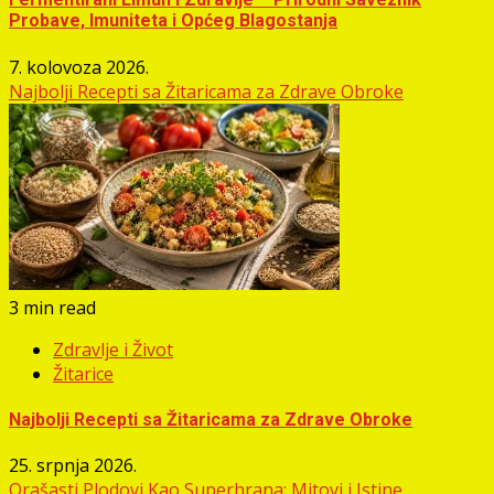
Probave, Imuniteta i Općeg Blagostanja
7. kolovoza 2026.
Najbolji Recepti sa Žitaricama za Zdrave Obroke
3 min read
Zdravlje i Život
Žitarice
Najbolji Recepti sa Žitaricama za Zdrave Obroke
25. srpnja 2026.
Orašasti Plodovi Kao Superhrana: Mitovi i Istine