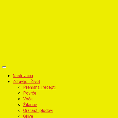
Primary
Menu
Naslovnica
Zdravlje i Život
Prehrana i recepti
Povrće
Voće
Žitarice
Orašasti plodovi
Gljive