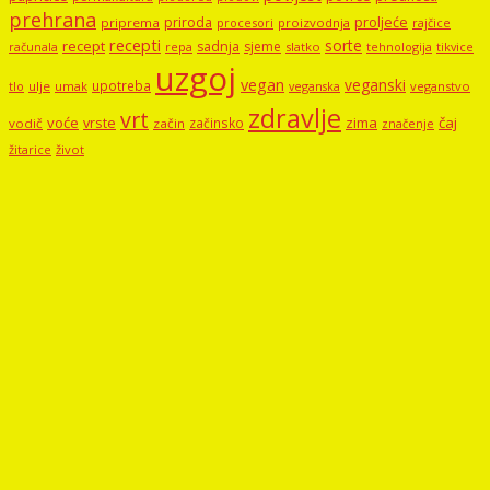
prehrana
proljeće
priroda
priprema
procesori
proizvodnja
rajčice
recepti
sorte
recept
sadnja
sjeme
računala
repa
slatko
tehnologija
tikvice
uzgoj
vegan
veganski
upotreba
tlo
ulje
umak
veganstvo
veganska
zdravlje
vrt
voće
vrste
zima
čaj
začinsko
vodič
začin
značenje
žitarice
život