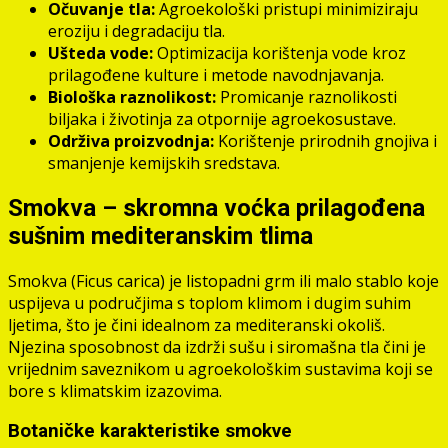
Očuvanje tla:
Agroekološki pristupi minimiziraju
eroziju i degradaciju tla.
Ušteda vode:
Optimizacija korištenja vode kroz
prilagođene kulture i metode navodnjavanja.
Biološka raznolikost:
Promicanje raznolikosti
biljaka i životinja za otpornije agroekosustave.
Održiva proizvodnja:
Korištenje prirodnih gnojiva i
smanjenje kemijskih sredstava.
Smokva – skromna voćka prilagođena
sušnim mediteranskim tlima
Smokva (Ficus carica) je listopadni grm ili malo stablo koje
uspijeva u područjima s toplom klimom i dugim suhim
ljetima, što je čini idealnom za mediteranski okoliš.
Njezina sposobnost da izdrži sušu i siromašna tla čini je
vrijednim saveznikom u agroekološkim sustavima koji se
bore s klimatskim izazovima.
Botaničke karakteristike smokve