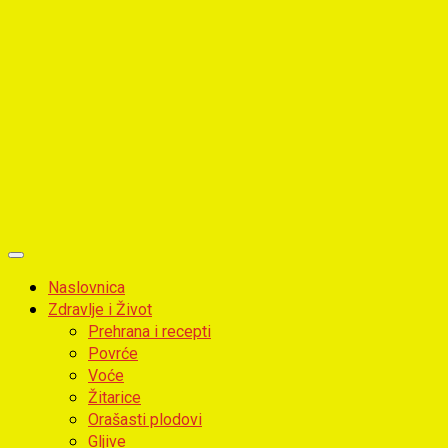
Primary
Menu
Naslovnica
Zdravlje i Život
Prehrana i recepti
Povrće
Voće
Žitarice
Orašasti plodovi
Gljive