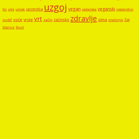
uzgoj
vegan
veganski
upotreba
tlo
ulje
umak
veganstvo
veganska
zdravlje
vrt
voće
vrste
zima
čaj
začinsko
vodič
začin
značenje
žitarice
život