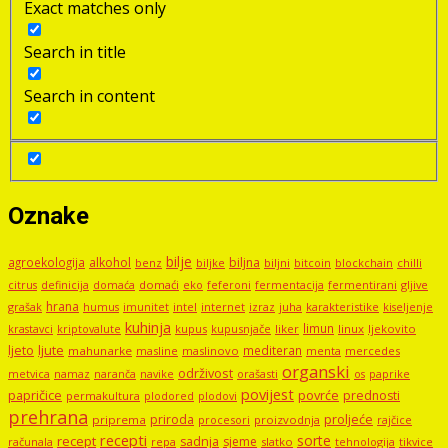
Exact matches only
Search in title
Search in content
Oznake
bilje
agroekologija
alkohol
biljna
benz
biljni
bitcoin
blockchain
chilli
biljke
domaći
eko
gljive
citrus
definicija
domaća
feferoni
fermentacija
fermentirani
hrana
grašak
imunitet
intel
internet
izraz
juha
karakteristike
humus
kiseljenje
kuhinja
limun
kupus
kupusnjače
liker
linux
ljekovito
krastavci
kriptovalute
ljute
ljeto
mediteran
mahunarke
masline
maslinovo
mercedes
menta
organski
održivost
metvica
namaz
navike
orašasti
naranča
os
paprike
povijest
papričice
povrće
prednosti
permakultura
plodored
plodovi
prehrana
proljeće
priroda
priprema
procesori
proizvodnja
rajčice
recepti
sorte
recept
sadnja
sjeme
računala
repa
slatko
tehnologija
tikvice