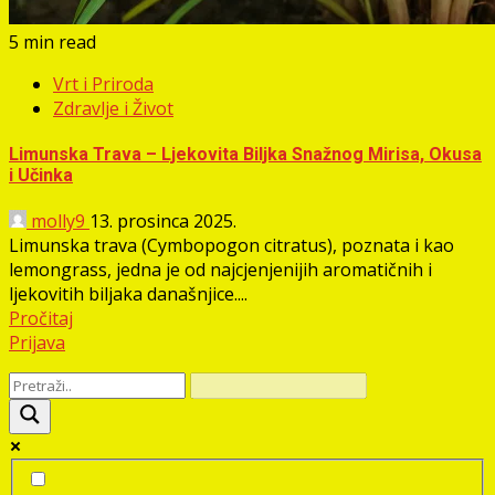
5 min read
Vrt i Priroda
Zdravlje i Život
Limunska Trava – Ljekovita Biljka Snažnog Mirisa, Okusa
i Učinka
molly9
13. prosinca 2025.
Limunska trava (Cymbopogon citratus), poznata i kao
lemongrass, jedna je od najcjenjenijih aromatičnih i
ljekovitih biljaka današnjice....
Pročitaj
Prijava