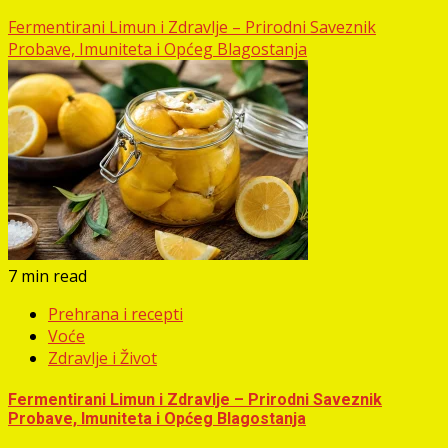
Fermentirani Limun i Zdravlje – Prirodni Saveznik
Probave, Imuniteta i Općeg Blagostanja
7 min read
Prehrana i recepti
Voće
Zdravlje i Život
Fermentirani Limun i Zdravlje – Prirodni Saveznik
Probave, Imuniteta i Općeg Blagostanja