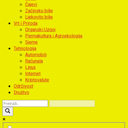
Čajevi
Začinsko bilje
Ljekovito bilje
Vrt i Priroda
Organski Uzgoj
Permakultura i Agroekologija
Sjeme
Tehnologija
Automobili
Računala
Linux
Internet
Kriptovalute
Održivost
Društvo