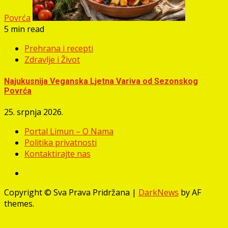
Povrća
5 min read
Prehrana i recepti
Zdravlje i Život
Najukusnija Veganska Ljetna Variva od Sezonskog
Povrća
25. srpnja 2026.
Portal Limun – O Nama
Politika privatnosti
Kontaktirajte nas
Facebook
Copyright © Sva Prava Pridržana
|
DarkNews
by AF
themes.