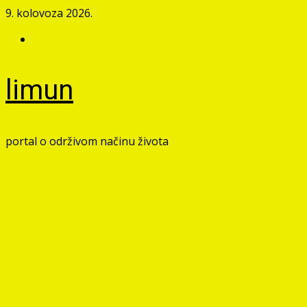
Skip
9. kolovoza 2026.
to
Facebook
content
limun
portal o održivom načinu života