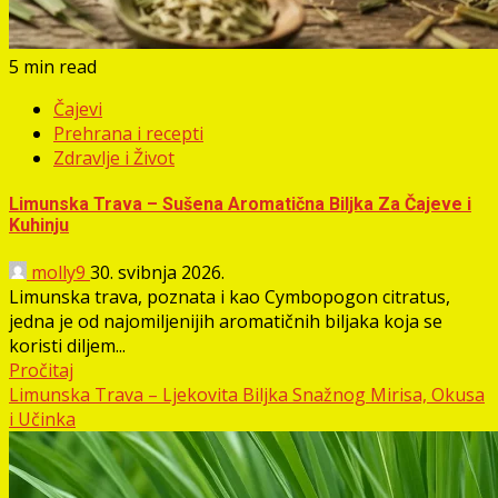
5 min read
Čajevi
Prehrana i recepti
Zdravlje i Život
Limunska Trava – Sušena Aromatična Biljka Za Čajeve i
Kuhinju
molly9
30. svibnja 2026.
Limunska trava, poznata i kao Cymbopogon citratus,
jedna je od najomiljenijih aromatičnih biljaka koja se
koristi diljem...
Pročitaj
Limunska Trava – Ljekovita Biljka Snažnog Mirisa, Okusa
i Učinka