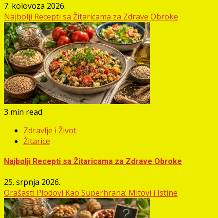
7. kolovoza 2026.
Najbolji Recepti sa Žitaricama za Zdrave Obroke
3 min read
Zdravlje i Život
Žitarice
Najbolji Recepti sa Žitaricama za Zdrave Obroke
25. srpnja 2026.
Orašasti Plodovi Kao Superhrana: Mitovi i Istine