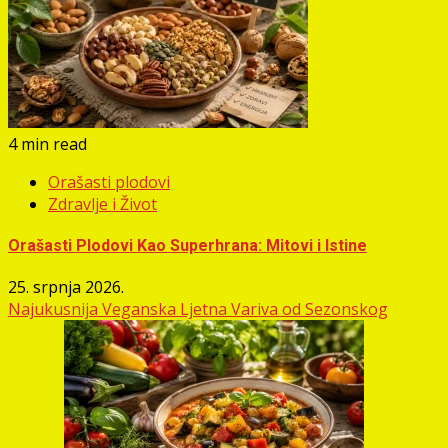
4 min read
Orašasti plodovi
Zdravlje i Život
Orašasti Plodovi Kao Superhrana: Mitovi i Istine
25. srpnja 2026.
Najukusnija Veganska Ljetna Variva od Sezonskog