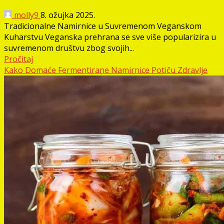
molly9
8. ožujka 2025.
Tradicionalne Namirnice u Suvremenom Veganskom
Kuharstvu Veganska prehrana se sve više popularizira u
suvremenom društvu zbog svojih...
Pročitaj
Kako Domaće Fermentirane Namirnice Potiču Zdravlje