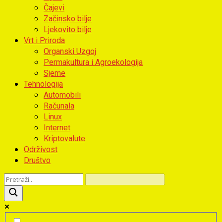
Čajevi
Začinsko bilje
Ljekovito bilje
Vrt i Priroda
Organski Uzgoj
Permakultura i Agroekologija
Sjeme
Tehnologija
Automobili
Računala
Linux
Internet
Kriptovalute
Održivost
Društvo