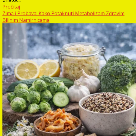
unatoč...
Pročitaj
Zima i Probava: Kako Potaknuti Metabolizam Zdravim
Biljnim Namirnicama