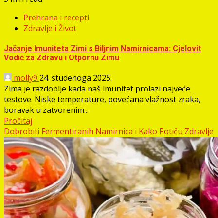
Prehrana i recepti
Zdravlje i Život
Jačanje Imuniteta Zimi s Biljnim Namirnicama: Cjelovit
Vodič za Zdravu i Otpornu Zimu
molly9
24. studenoga 2025.
Zima je razdoblje kada naš imunitet prolazi najveće
testove. Niske temperature, povećana vlažnost zraka,
boravak u zatvorenim...
Pročitaj
Dobrobiti Fermentiranih Namirnica i Kako Potiču Zdravlje