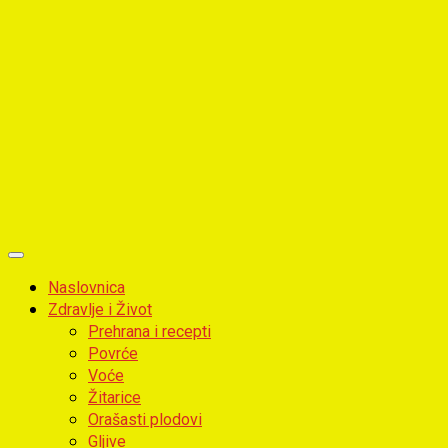
Primary
Menu
Naslovnica
Zdravlje i Život
Prehrana i recepti
Povrće
Voće
Žitarice
Orašasti plodovi
Gljive