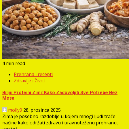
4 min read
Prehrana i recepti
Zdravlje i Život
Biljni Proteini Zimi: Kako Zadovoljiti Sve Potrebe Bez
Mesa
molly9
28. prosinca 2025.
Zima je posebno razdoblje u kojem mnogi ljudi traže
načine kako održati zdravu i uravnoteženu prehranu,