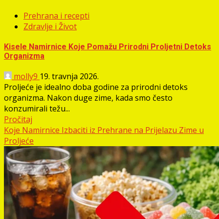
Prehrana i recepti
Zdravlje i Život
Kisele Namirnice Koje Pomažu Prirodni Proljetni Detoks
Organizma
molly9
19. travnja 2026.
Proljeće je idealno doba godine za prirodni detoks
organizma. Nakon duge zime, kada smo često
konzumirali težu...
Pročitaj
Koje Namirnice Izbaciti iz Prehrane na Prijelazu Zime u
Proljeće