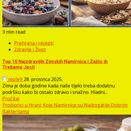
3 min read
Prehrana i recepti
Zdravlje i Život
Top 10 Najzdravijih Zimskih Namirnica i Zašto ih
Trebamo Jesti
molly9
28. prosinca 2025.
Zima je doba godine kada naše tijelo treba dodatnu
podršku kako bi ostalo zdravo i snažno. Hladni...
Pročitaj
Probiotici u Hrani: Koje Namirnice su Najbogatije Dobrim
Bakterijama