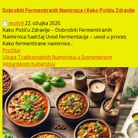
Dobrobiti Fermentiranih Namirnica i Kako Potiču Zdravlje
molly9
22. ožujka 2025.
Kako Potiču Zdravlje – Dobrobiti Fermentiranih
Namirnica Sadržaj Uvod Fermentacija – uvod u proces
Kako fermentirane namirnice...
Pročitaj
Uloga Tradicionalnih Namirnica u Suvremenom
Veganskom Kuharstvu