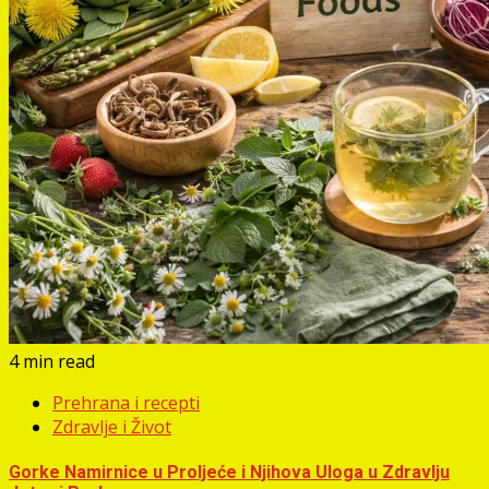
4 min read
Prehrana i recepti
Zdravlje i Život
Gorke Namirnice u Proljeće i Njihova Uloga u Zdravlju