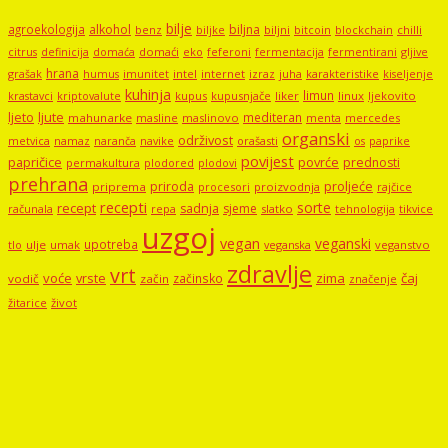
bilje
agroekologija
alkohol
biljna
benz
biljni
bitcoin
blockchain
chilli
biljke
domaći
eko
gljive
citrus
definicija
domaća
feferoni
fermentacija
fermentirani
hrana
grašak
imunitet
intel
internet
izraz
juha
karakteristike
humus
kiseljenje
kuhinja
limun
kupus
kupusnjače
liker
linux
ljekovito
krastavci
kriptovalute
ljute
ljeto
mediteran
mahunarke
masline
maslinovo
mercedes
menta
organski
održivost
metvica
namaz
navike
orašasti
naranča
os
paprike
povijest
papričice
povrće
prednosti
permakultura
plodored
plodovi
prehrana
proljeće
priroda
priprema
procesori
proizvodnja
rajčice
recepti
sorte
recept
sadnja
sjeme
računala
repa
slatko
tehnologija
tikvice
uzgoj
vegan
veganski
upotreba
tlo
ulje
umak
veganstvo
veganska
zdravlje
vrt
voće
vrste
zima
čaj
začinsko
vodič
začin
značenje
žitarice
život