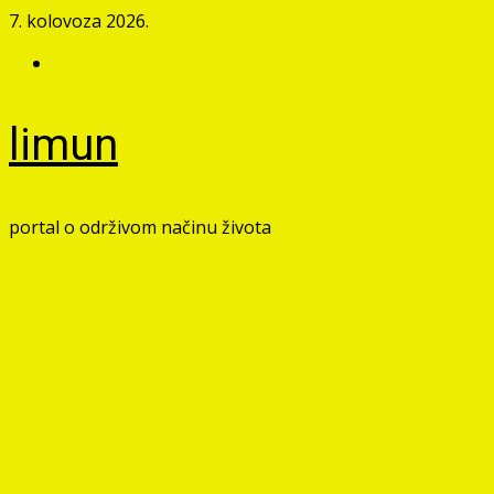
Skip
7. kolovoza 2026.
to
Facebook
content
limun
portal o održivom načinu života