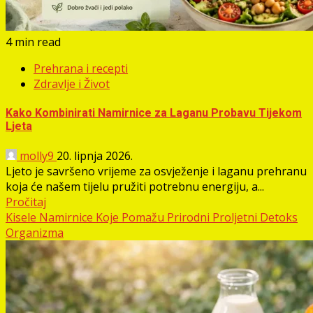
4 min read
Prehrana i recepti
Zdravlje i Život
Kako Kombinirati Namirnice za Laganu Probavu Tijekom
Ljeta
molly9
20. lipnja 2026.
Ljeto je savršeno vrijeme za osvježenje i laganu prehranu
koja će našem tijelu pružiti potrebnu energiju, a...
Pročitaj
Kisele Namirnice Koje Pomažu Prirodni Proljetni Detoks
Organizma