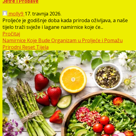
Jetre i Probave
molly9
17. travnja 2026.
Proljeće je godišnje doba kada priroda oživljava, a naše
tijelo traži svježe i lagane namirnice koje će...
Pročitaj
Namirnice Koje Bude Organizam u Proljeće i Pomažu
Prirodni Reset Tijela