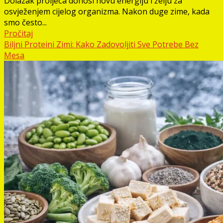
Dolazak proljeća donosi novu energiju i želju za
osvježenjem cijelog organizma. Nakon duge zime, kada
smo često...
Pročitaj
Biljni Proteini Zimi: Kako Zadovoljiti Sve Potrebe Bez
Mesa