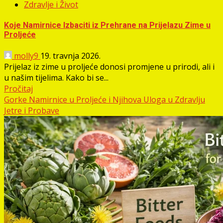
Zdravlje i Život
Koje Namirnice Izbaciti iz Prehrane na Prijelazu Zime u
Proljeće
molly9
19. travnja 2026.
Prijelaz iz zime u proljeće donosi promjene u prirodi, ali i
u našim tijelima. Kako bi se...
Pročitaj
Gorke Namirnice u Proljeće i Njihova Uloga u Zdravlju
Jetre i Probave