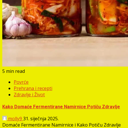
5 min read
Povrće
Prehrana i recepti
Zdravlje i Život
Kako Domaće Fermentirane Namirnice Potiču Zdravlje
molly9
31. siječnja 2025.
Domaće Fermentirane Namirnice i Kako Potiču Zdravlje