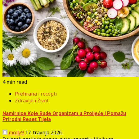
4 min read
Prehrana i recepti
Zdravlje i Život
Namirnice Koje Bude Organizam u Proljeće i Pomažu
Prirodni Reset Tijela
molly9
17. travnja 2026.