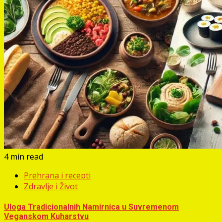
4 min read
Prehrana i recepti
Zdravlje i Život
Uloga Tradicionalnih Namirnica u Suvremenom
Veganskom Kuharstvu