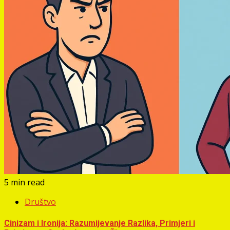
5 min read
Društvo
Cinizam i Ironija: Razumijevanje Razlika, Primjeri i