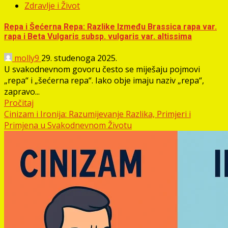
Zdravlje i Život
Repa i Šećerna Repa: Razlike Između Brassica rapa var.
rapa i Beta Vulgaris subsp. vulgaris var. altissima
molly9
29. studenoga 2025.
U svakodnevnom govoru često se miješaju pojmovi
„repa“ i „šećerna repa“. Iako obje imaju naziv „repa“,
zapravo...
Pročitaj
Cinizam i Ironija: Razumijevanje Razlika, Primjeri i
Primjena u Svakodnevnom Životu