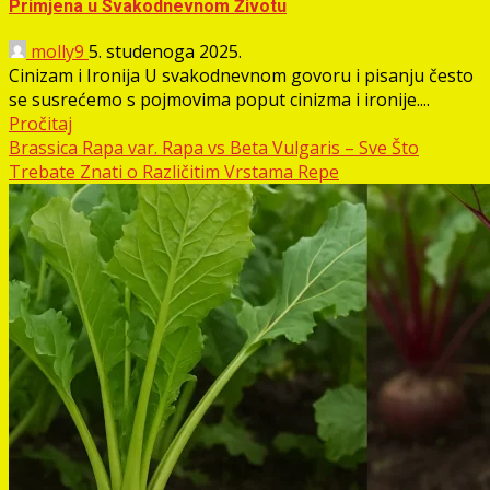
Primjena u Svakodnevnom Životu
molly9
5. studenoga 2025.
Cinizam i Ironija U svakodnevnom govoru i pisanju često
se susrećemo s pojmovima poput cinizma i ironije....
Pročitaj
Brassica Rapa var. Rapa vs Beta Vulgaris – Sve Što
Trebate Znati o Različitim Vrstama Repe