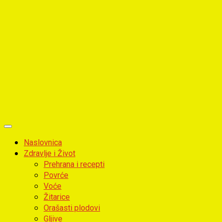
Primary
Menu
Naslovnica
Zdravlje i Život
Prehrana i recepti
Povrće
Voće
Žitarice
Orašasti plodovi
Gljive