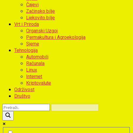
Čajevi
Začinsko bilje
Ljekovito bilje
Vrt i Priroda
Organski Uzgoj
Permakultura i Agroekologija
Sjeme
Tehnologija
Automobili
Računala
Linux
Internet
Kriptovalute
Održivost
Društvo