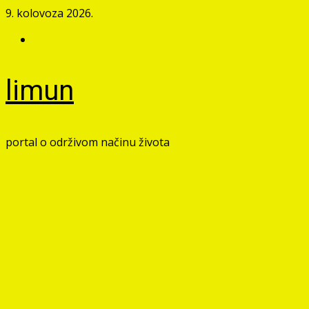
Skip
9. kolovoza 2026.
to
Facebook
content
limun
portal o održivom načinu života