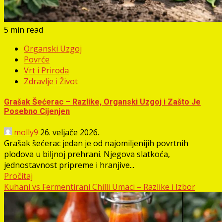
5 min read
Organski Uzgoj
Povrće
Vrt i Priroda
Zdravlje i Život
Grašak Šećerac – Razlike, Organski Uzgoj i Zašto Je
Posebno Cijenjen
molly9
26. veljače 2026.
Grašak šećerac jedan je od najomiljenijih povrtnih
plodova u biljnoj prehrani. Njegova slatkoća,
jednostavnost pripreme i hranjive...
Pročitaj
Kuhani vs Fermentirani Chilli Umaci – Razlike i Izbor