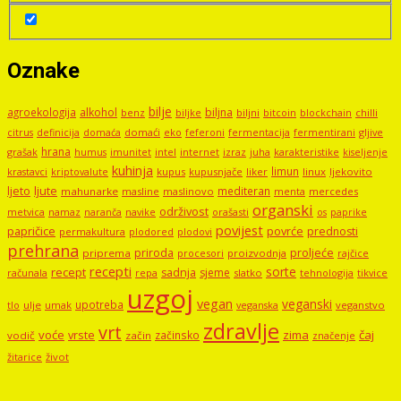
Oznake
bilje
agroekologija
alkohol
biljna
benz
biljni
bitcoin
blockchain
chilli
biljke
domaći
eko
gljive
citrus
definicija
domaća
feferoni
fermentacija
fermentirani
hrana
grašak
imunitet
intel
internet
izraz
juha
karakteristike
humus
kiseljenje
kuhinja
limun
kupus
kupusnjače
liker
linux
ljekovito
krastavci
kriptovalute
ljute
ljeto
mediteran
mahunarke
masline
maslinovo
mercedes
menta
organski
održivost
metvica
namaz
navike
orašasti
naranča
os
paprike
povijest
papričice
povrće
prednosti
permakultura
plodored
plodovi
prehrana
proljeće
priroda
priprema
procesori
proizvodnja
rajčice
recepti
sorte
recept
sadnja
sjeme
računala
repa
slatko
tehnologija
tikvice
uzgoj
vegan
veganski
upotreba
tlo
ulje
umak
veganstvo
veganska
zdravlje
vrt
voće
vrste
zima
čaj
začinsko
vodič
začin
značenje
žitarice
život