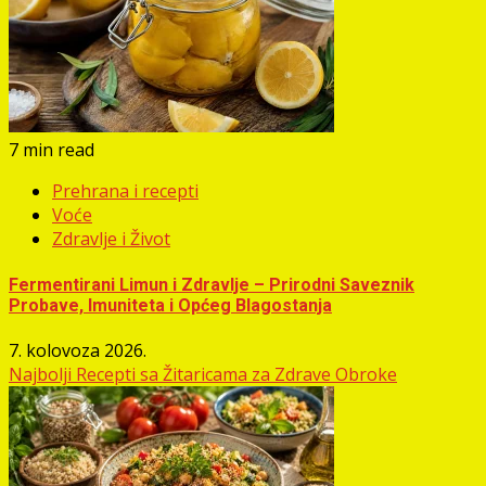
7 min read
Prehrana i recepti
Voće
Zdravlje i Život
Fermentirani Limun i Zdravlje – Prirodni Saveznik
Probave, Imuniteta i Općeg Blagostanja
7. kolovoza 2026.
Najbolji Recepti sa Žitaricama za Zdrave Obroke