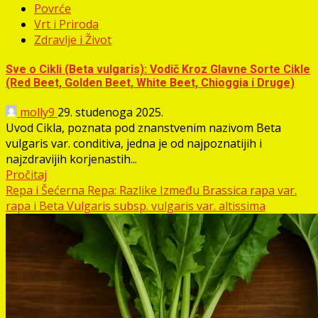
Povrće
Vrt i Priroda
Zdravlje i Život
Sve o Cikli (Beta vulgaris): Vodič Kroz Glavne Sorte Cikle
(Red Beet, Golden Beet, White Beet, Chioggia i Druge)
molly9
29. studenoga 2025.
Uvod Cikla, poznata pod znanstvenim nazivom Beta
vulgaris var. conditiva, jedna je od najpoznatijih i
najzdravijih korjenastih...
Pročitaj
Repa i Šećerna Repa: Razlike Između Brassica rapa var.
rapa i Beta Vulgaris subsp. vulgaris var. altissima