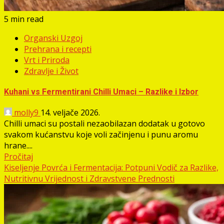
5 min read
Organski Uzgoj
Prehrana i recepti
Vrt i Priroda
Zdravlje i Život
Kuhani vs Fermentirani Chilli Umaci – Razlike i Izbor
molly9
14. veljače 2026.
Chilli umaci su postali nezaobilazan dodatak u gotovo
svakom kućanstvu koje voli začinjenu i punu aromu
hrane....
Pročitaj
Kiseljenje Povrća i Fermentacija: Potpuni Vodič za Razlike,
Nutritivnu Vrijednost i Zdravstvene Prednosti