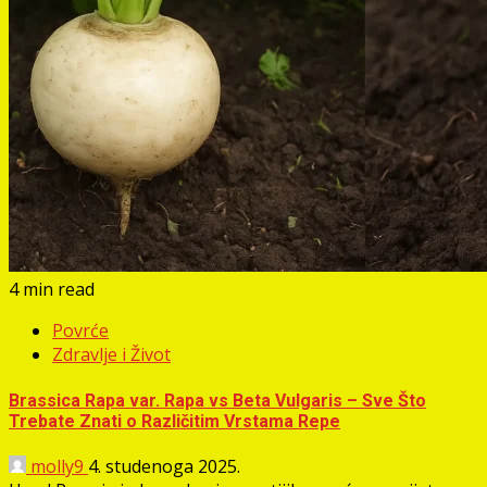
4 min read
Povrće
Zdravlje i Život
Brassica Rapa var. Rapa vs Beta Vulgaris – Sve Što
Trebate Znati o Različitim Vrstama Repe
molly9
4. studenoga 2025.