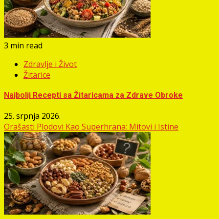
3 min read
Zdravlje i Život
Žitarice
Najbolji Recepti sa Žitaricama za Zdrave Obroke
25. srpnja 2026.
Orašasti Plodovi Kao Superhrana: Mitovi i Istine