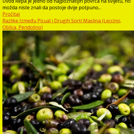
Uvod Repa je jedno od najpoznatijih povrća na svijetu, no
možda niste znali da postoje dvije potpuno...
Pročitaj
Razlike Između Picual i Drugih Sorti Maslina (Leccino,
Oblica, Pendolino)