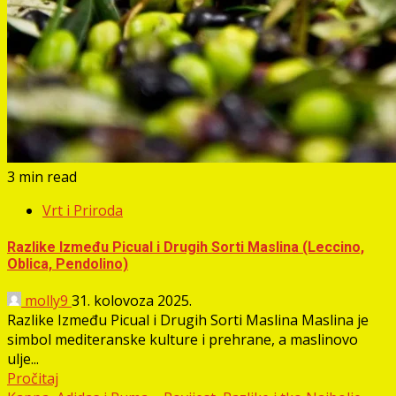
3 min read
Vrt i Priroda
Razlike Između Picual i Drugih Sorti Maslina (Leccino,
Oblica, Pendolino)
molly9
31. kolovoza 2025.
Razlike Između Picual i Drugih Sorti Maslina Maslina je
simbol mediteranske kulture i prehrane, a maslinovo
ulje...
Pročitaj