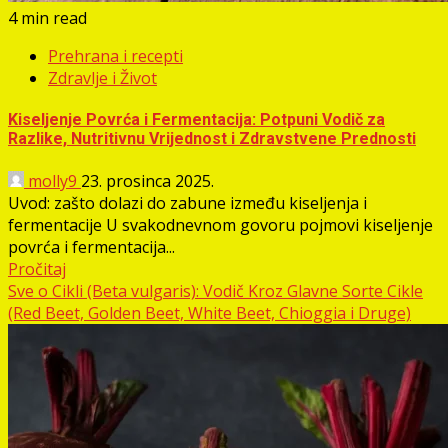
4 min read
Prehrana i recepti
Zdravlje i Život
Kiseljenje Povrća i Fermentacija: Potpuni Vodič za
Razlike, Nutritivnu Vrijednost i Zdravstvene Prednosti
molly9
23. prosinca 2025.
Uvod: zašto dolazi do zabune između kiseljenja i
fermentacije U svakodnevnom govoru pojmovi kiseljenje
povrća i fermentacija...
Pročitaj
Sve o Cikli (Beta vulgaris): Vodič Kroz Glavne Sorte Cikle
(Red Beet, Golden Beet, White Beet, Chioggia i Druge)