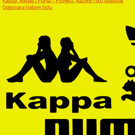
Kappa, Adidas i Puma – Povijest, Razlike i tko Najbolje
Odgovara Vašem Stilu