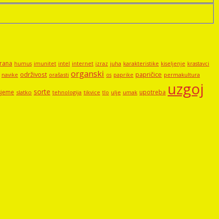
rana
imunitet
intel
internet
izraz
juha
karakteristike
humus
kiseljenje
krastavci
organski
održivost
papričice
navike
orašasti
permakultura
os
paprike
uzgoj
sorte
sjeme
upotreba
slatko
tehnologija
tikvice
tlo
ulje
umak