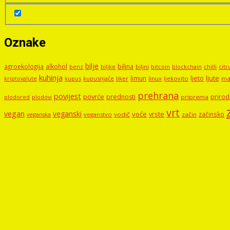
Oznake
bilje
agroekologija
alkohol
biljna
benz
biljni
bitcoin
blockchain
chilli
biljke
citr
kuhinja
ljute
limun
ljeto
kupus
kupusnjače
liker
linux
ljekovito
ma
kriptovalute
prehrana
povijest
povrće
prednosti
prirod
priprema
plodored
plodovi
vrt
vegan
veganski
voće
vrste
začinsko
veganstvo
vodič
začin
veganska