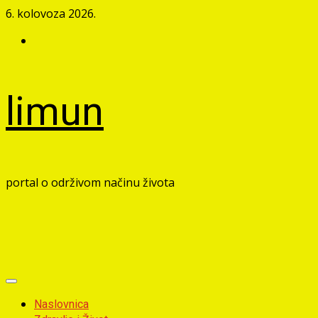
Skip
6. kolovoza 2026.
to
Facebook
content
limun
portal o održivom načinu života
Primary
Menu
Naslovnica