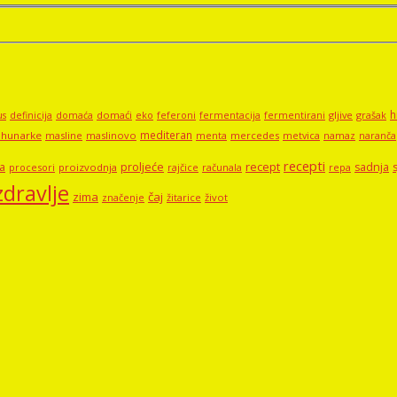
h
domaći
eko
gljive
grašak
us
definicija
domaća
feferoni
fermentacija
fermentirani
mediteran
hunarke
masline
maslinovo
mercedes
metvica
namaz
menta
naranča
recepti
proljeće
recept
a
sadnja
procesori
proizvodnja
rajčice
računala
repa
zdravlje
zima
čaj
značenje
žitarice
život