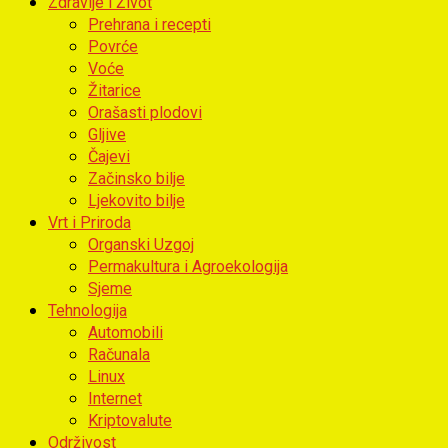
Zdravlje i Život
Prehrana i recepti
Povrće
Voće
Žitarice
Orašasti plodovi
Gljive
Čajevi
Začinsko bilje
Ljekovito bilje
Vrt i Priroda
Organski Uzgoj
Permakultura i Agroekologija
Sjeme
Tehnologija
Automobili
Računala
Linux
Internet
Kriptovalute
Održivost