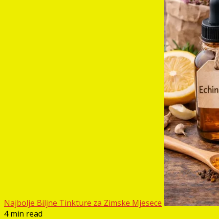
Najbolje Biljne Tinkture za Zimske Mjesece
4 min read