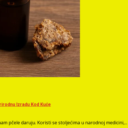
Prirodnu Izradu Kod Kuće
m pčele daruju. Koristi se stoljećima u narodnoj medicini,...