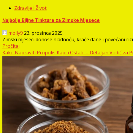
Zdravlje i Život
Najbolje Biljne Tinkture za Zimske Mjesece
molly9
23. prosinca 2025.
Zimski mjeseci donose hladnoću, kraće dane i povećani rizi
Pročitaj
Kako Napraviti Propolis Kapi i Ostalo – Detaljan Vodič za 