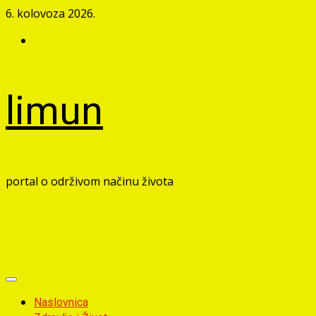
Skip
6. kolovoza 2026.
to
Facebook
content
limun
portal o održivom načinu života
Primary
Menu
Naslovnica