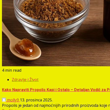
4 min read
Zdravlje i Život
Kako Napraviti Propolis Kapi i Ostalo – Detaljan Vodič za 
molly9
13. prosinca 2025.
Propolis je jedan od najmoćnijih prirodnih proizvoda koje na