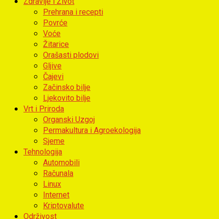
Zdravlje i Život
Prehrana i recepti
Povrće
Voće
Žitarice
Orašasti plodovi
Gljive
Čajevi
Začinsko bilje
Ljekovito bilje
Vrt i Priroda
Organski Uzgoj
Permakultura i Agroekologija
Sjeme
Tehnologija
Automobili
Računala
Linux
Internet
Kriptovalute
Održivost