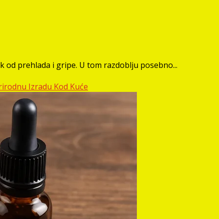
k od prehlada i gripe. U tom razdoblju posebno...
Prirodnu Izradu Kod Kuće