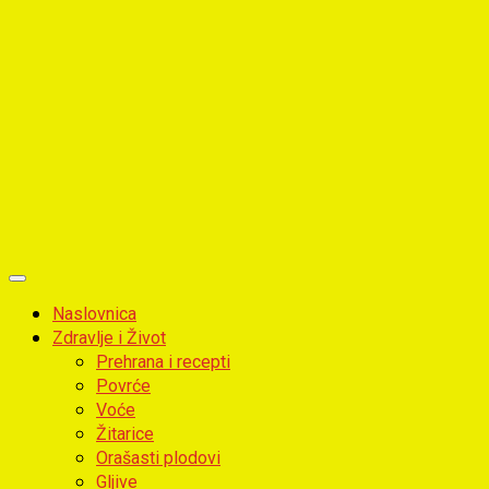
Primary
Menu
Naslovnica
Zdravlje i Život
Prehrana i recepti
Povrće
Voće
Žitarice
Orašasti plodovi
Gljive