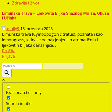
Zdravlje i Život
Limunska Trava – Ljekovita Biljka Snažnog Mirisa, Okusa
i Učinka
molly9
13. prosinca 2025.
Limunska trava (Cymbopogon citratus), poznata i kao
lemongrass, jedna je od najcjenjenijih aromatičnih i
ljekovitih biljaka današnjice....
Pročitaj
Prijava
Exact matches only
Search in title