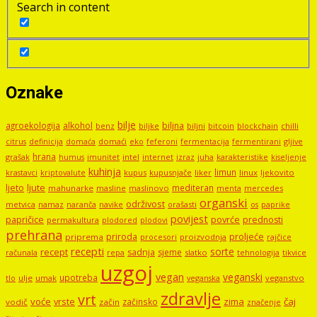
Search in content
Oznake
bilje
agroekologija
alkohol
biljna
benz
biljni
bitcoin
blockchain
chilli
biljke
domaći
eko
gljive
citrus
definicija
domaća
feferoni
fermentacija
fermentirani
hrana
grašak
imunitet
intel
internet
izraz
juha
karakteristike
humus
kiseljenje
kuhinja
limun
kupus
kupusnjače
liker
linux
ljekovito
krastavci
kriptovalute
ljute
ljeto
mediteran
mahunarke
masline
maslinovo
mercedes
menta
organski
održivost
metvica
namaz
navike
orašasti
naranča
os
paprike
povijest
papričice
povrće
prednosti
permakultura
plodored
plodovi
prehrana
proljeće
priroda
priprema
procesori
proizvodnja
rajčice
recepti
sorte
recept
sadnja
sjeme
računala
repa
slatko
tehnologija
tikvice
uzgoj
vegan
veganski
upotreba
tlo
ulje
umak
veganstvo
veganska
zdravlje
vrt
voće
vrste
zima
čaj
začinsko
vodič
začin
značenje