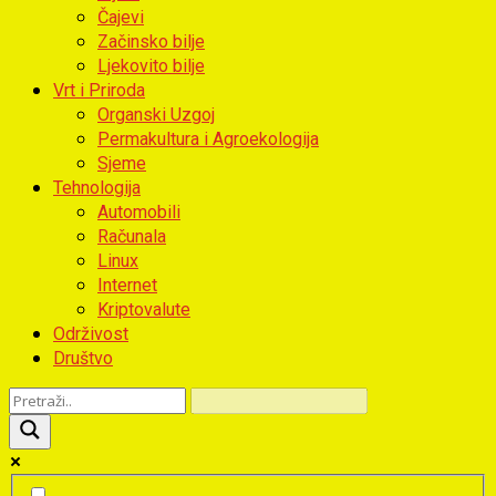
Čajevi
Začinsko bilje
Ljekovito bilje
Vrt i Priroda
Organski Uzgoj
Permakultura i Agroekologija
Sjeme
Tehnologija
Automobili
Računala
Linux
Internet
Kriptovalute
Održivost
Društvo