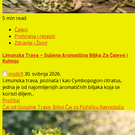
5 min read
Čajevi
Prehrana i recepti
Zdravlje i Život
Limunska Trava – Sušena Aromatična Biljka Za Čajeve i
Kuhinju
molly9
30. svibnja 2026.
Limunska trava, poznata i kao Cymbopogon citratus,
jedna je od najomiljenijih aromatičnih biljaka koja se
koristi diljem...
Pročitaj
Čaj od Gospine Trave: Biljni Čaj za Psihičku Ravnotežu