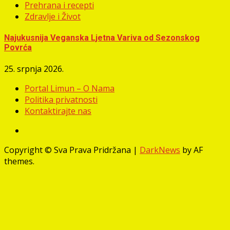
Prehrana i recepti
Zdravlje i Život
Najukusnija Veganska Ljetna Variva od Sezonskog
Povrća
25. srpnja 2026.
Portal Limun – O Nama
Politika privatnosti
Kontaktirajte nas
Facebook
Copyright © Sva Prava Pridržana
|
DarkNews
by AF
themes.