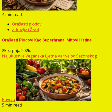
4 min read
Orašasti plodovi
Zdravlje i Život
Orašasti Plodovi Kao Superhrana: Mitovi i Istine
25. srpnja 2026.
Najukusnija Veganska Ljetna Variva od Sezonskog
Povrća
5 min read