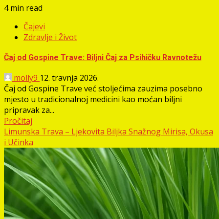
4 min read
Čajevi
Zdravlje i Život
Čaj od Gospine Trave: Biljni Čaj za Psihičku Ravnotežu
molly9
12. travnja 2026.
Čaj od Gospine Trave već stoljećima zauzima posebno
mjesto u tradicionalnoj medicini kao moćan biljni
pripravak za...
Pročitaj
Limunska Trava – Ljekovita Biljka Snažnog Mirisa, Okusa
i Učinka