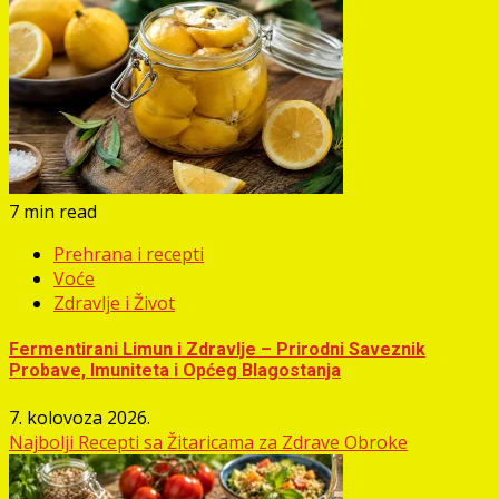
7 min read
Prehrana i recepti
Voće
Zdravlje i Život
Fermentirani Limun i Zdravlje – Prirodni Saveznik
Probave, Imuniteta i Općeg Blagostanja
7. kolovoza 2026.
Najbolji Recepti sa Žitaricama za Zdrave Obroke