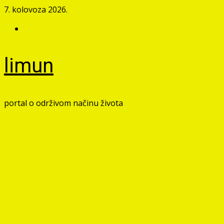
Skip
7. kolovoza 2026.
to
Facebook
content
limun
portal o održivom načinu života