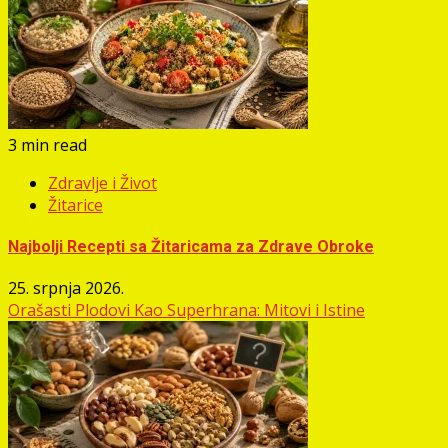
3 min read
Zdravlje i Život
Žitarice
Najbolji Recepti sa Žitaricama za Zdrave Obroke
25. srpnja 2026.
Orašasti Plodovi Kao Superhrana: Mitovi i Istine