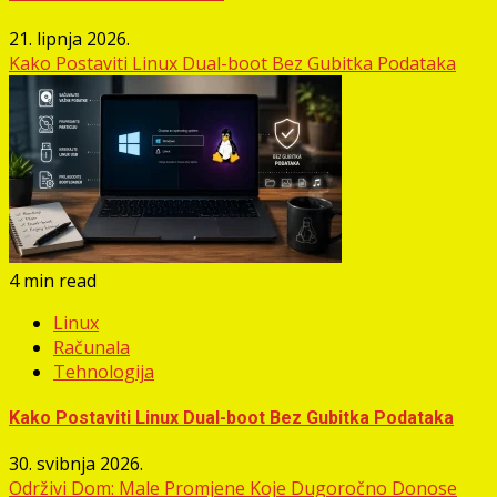
21. lipnja 2026.
Kako Postaviti Linux Dual-boot Bez Gubitka Podataka
4 min read
Linux
Računala
Tehnologija
Kako Postaviti Linux Dual-boot Bez Gubitka Podataka
30. svibnja 2026.
Održivi Dom: Male Promjene Koje Dugoročno Donose