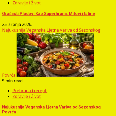
Zdravlje i Život
Orašasti Plodovi Kao Superhrana: Mitovi i Istine
25. srpnja 2026.
Najukusnija Veganska Ljetna Variva od Sezonskog
Povrća
5 min read
Prehrana i recepti
Zdravlje i Život
Najukusnija Veganska Ljetna Variva od Sezonskog
Povrća