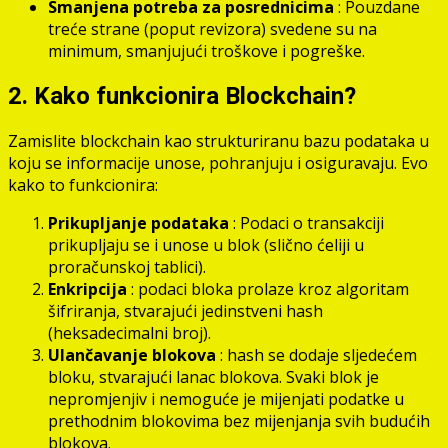
Smanjena potreba za posrednicima
: Pouzdane
treće strane (poput revizora) svedene su na
minimum, smanjujući troškove i pogreške.
2. Kako funkcionira Blockchain?
Zamislite blockchain kao strukturiranu bazu podataka u
koju se informacije unose, pohranjuju i osiguravaju. Evo
kako to funkcionira:
Prikupljanje podataka
: Podaci o transakciji
prikupljaju se i unose u blok (slično ćeliji u
proračunskoj tablici).
Enkripcija
: podaci bloka prolaze kroz algoritam
šifriranja, stvarajući jedinstveni hash
(heksadecimalni broj).
Ulančavanje blokova
: hash se dodaje sljedećem
bloku, stvarajući lanac blokova. Svaki blok je
nepromjenjiv i nemoguće je mijenjati podatke u
prethodnim blokovima bez mijenjanja svih budućih
blokova.