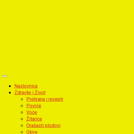
Primary
Menu
Naslovnica
Zdravlje i Život
Prehrana i recepti
Povrće
Voće
Žitarice
Orašasti plodovi
Gljive