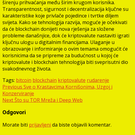
širenju prihvaćanja među širim krugom korisnika.
Transparentnost, sigurnost i decentralizacija ključne su
karakteristike koje privlače pojedince i tvrtke diljem
svijeta. Kako se tehnologija razvija, moguće je očekivati
da će blockchain donijeti nova rješenja za složene
probleme današnjice, dok će kriptovalute nastaviti igrati
ključnu ulogu u digitalnim financijama. Ulaganje u
obrazovanje i informiranje o ovim temama omogućit će
korisnicima da se pripreme za budućnost u kojoj će
kriptovalute i blockchain tehnologija biti sveprisutni dio
svakodnevnog života.
Tags:
bitcoin
blockchain
kriptovalute
rudarenje
Post
Previous
Sve o Krastavcima Kornišonima, Uzgoj i
Konzerviranje
navigation
Next
Što su TOR Mreža i Deep Web
Odgovori
Morate biti
prijavljeni
da biste objavili komentar.