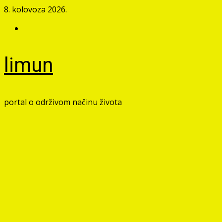
Skip
8. kolovoza 2026.
to
Facebook
content
limun
portal o održivom načinu života