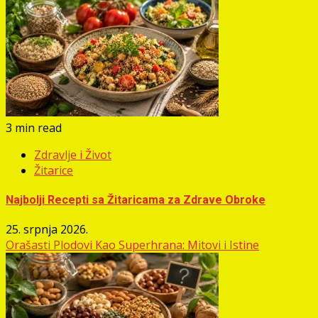
3 min read
Zdravlje i Život
Žitarice
Najbolji Recepti sa Žitaricama za Zdrave Obroke
25. srpnja 2026.
Orašasti Plodovi Kao Superhrana: Mitovi i Istine