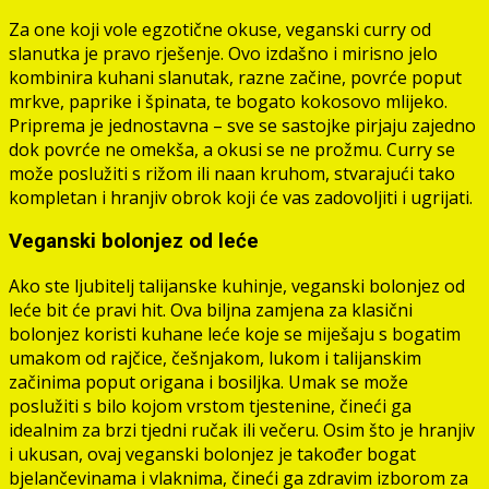
Za one koji vole egzotične okuse, veganski curry od
slanutka je pravo rješenje. Ovo izdašno i mirisno jelo
kombinira kuhani slanutak, razne začine, povrće poput
mrkve, paprike i špinata, te bogato kokosovo mlijeko.
Priprema je jednostavna – sve se sastojke pirjaju zajedno
dok povrće ne omekša, a okusi se ne prožmu. Curry se
može poslužiti s rižom ili naan kruhom, stvarajući tako
kompletan i hranjiv obrok koji će vas zadovoljiti i ugrijati.
Veganski bolonjez od leće
Ako ste ljubitelj talijanske kuhinje, veganski bolonjez od
leće bit će pravi hit. Ova biljna zamjena za klasični
bolonjez koristi kuhane leće koje se miješaju s bogatim
umakom od rajčice, češnjakom, lukom i talijanskim
začinima poput origana i bosiljka. Umak se može
poslužiti s bilo kojom vrstom tjestenine, čineći ga
idealnim za brzi tjedni ručak ili večeru. Osim što je hranjiv
i ukusan, ovaj veganski bolonjez je također bogat
bjelančevinama i vlaknima, čineći ga zdravim izborom za