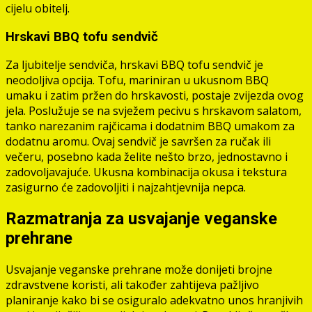
cijelu obitelj.
Hrskavi BBQ tofu sendvič
Za ljubitelje sendviča, hrskavi BBQ tofu sendvič je
neodoljiva opcija. Tofu, mariniran u ukusnom BBQ
umaku i zatim pržen do hrskavosti, postaje zvijezda ovog
jela. Poslužuje se na svježem pecivu s hrskavom salatom,
tanko narezanim rajčicama i dodatnim BBQ umakom za
dodatnu aromu. Ovaj sendvič je savršen za ručak ili
večeru, posebno kada želite nešto brzo, jednostavno i
zadovoljavajuće. Ukusna kombinacija okusa i tekstura
zasigurno će zadovoljiti i najzahtjevnija nepca.
Razmatranja za usvajanje veganske
prehrane
Usvajanje veganske prehrane može donijeti brojne
zdravstvene koristi, ali također zahtijeva pažljivo
planiranje kako bi se osiguralo adekvatno unos hranjivih