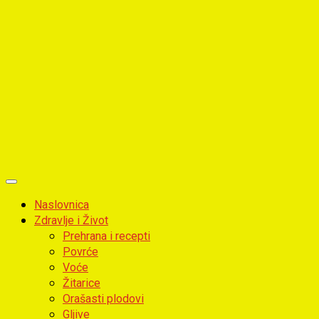
Primary
Menu
Naslovnica
Zdravlje i Život
Prehrana i recepti
Povrće
Voće
Žitarice
Orašasti plodovi
Gljive