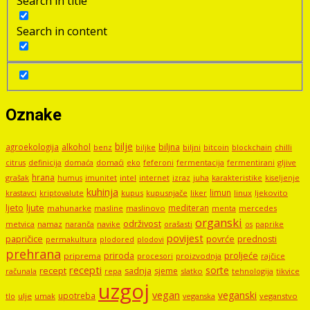
Search in title
Search in content
Oznake
bilje
agroekologija
alkohol
biljna
benz
biljni
bitcoin
blockchain
chilli
biljke
domaći
eko
gljive
citrus
definicija
domaća
feferoni
fermentacija
fermentirani
hrana
grašak
imunitet
intel
internet
izraz
juha
karakteristike
humus
kiseljenje
kuhinja
limun
kupus
kupusnjače
liker
linux
ljekovito
krastavci
kriptovalute
ljute
ljeto
mediteran
mahunarke
masline
maslinovo
mercedes
menta
organski
održivost
metvica
namaz
navike
orašasti
naranča
os
paprike
povijest
papričice
povrće
prednosti
permakultura
plodored
plodovi
prehrana
proljeće
priroda
priprema
procesori
proizvodnja
rajčice
recepti
sorte
recept
sadnja
sjeme
računala
repa
slatko
tehnologija
tikvice
uzgoj
vegan
veganski
upotreba
tlo
ulje
umak
veganstvo
veganska