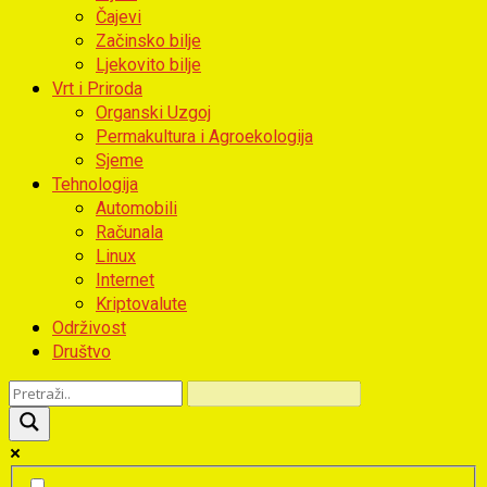
Čajevi
Začinsko bilje
Ljekovito bilje
Vrt i Priroda
Organski Uzgoj
Permakultura i Agroekologija
Sjeme
Tehnologija
Automobili
Računala
Linux
Internet
Kriptovalute
Održivost
Društvo