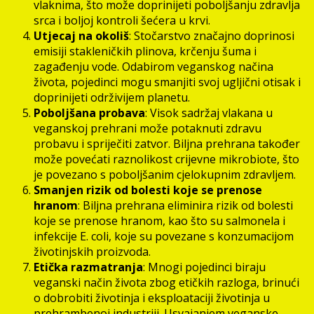
vlaknima, što može doprinijeti poboljšanju zdravlja
srca i boljoj kontroli šećera u krvi.
Utjecaj na okoliš
: Stočarstvo značajno doprinosi
emisiji stakleničkih plinova, krčenju šuma i
zagađenju vode. Odabirom veganskog načina
života, pojedinci mogu smanjiti svoj ugljični otisak i
doprinijeti održivijem planetu.
Poboljšana probava
: Visok sadržaj vlakana u
veganskoj prehrani može potaknuti zdravu
probavu i spriječiti zatvor. Biljna prehrana također
može povećati raznolikost crijevne mikrobiote, što
je povezano s poboljšanim cjelokupnim zdravljem.
Smanjen rizik od bolesti koje se prenose
hranom
: Biljna prehrana eliminira rizik od bolesti
koje se prenose hranom, kao što su salmonela i
infekcije E. coli, koje su povezane s konzumacijom
životinjskih proizvoda.
Etička razmatranja
: Mnogi pojedinci biraju
veganski način života zbog etičkih razloga, brinući
o dobrobiti životinja i eksploataciji životinja u
prehrambenoj industriji. Usvajanjem veganske