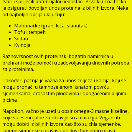
tvari i spriječili potencijalni nedostaci. Prva ključna točka
je osigurati dovoljan unos proteina iz biljnih izvora. Neke
od najboljih opcija uključuju:
Mahunarke (grah, leća, slanutak)
Tofu i tempeh
Seitan
Kvinoja
Raznovrsnost ovih proteinski bogatih namirnica u
prehrani može pomoći u zadovoljavanju dnevnih potreba
za proteinima.
Također, pažnja je važna za unos željeza i kalcija, koji se
mogu pronaći u tamnozelenom lisnatom povrću,
sjemenkama, orašastim plodovima i obogaćenim biljnim
pićima.
Napokon, važno je uzeti u obzir omega-3 masne kiseline,
koje su esencijalne za zdravlje srca i mozga. Vegani ih
mogu dobiti iz biljnih izvora kao što su chia sjemenke,
lanene sjemenke i orašasti plodovi (posebno orasi).