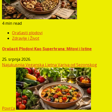
4 min read
Orašasti plodovi
Zdravlje i Život
Orašasti Plodovi Kao Superhrana: Mitovi i Istine
25. srpnja 2026.
Najukusnija Veganska Ljetna Variva od Sezonskog
Povrća