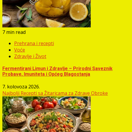
7 min read
Prehrana i recepti
Voće
Zdravlje i Život
Fermentirani Limun i Zdravlje – Prirodni Saveznik
Probave, Imuniteta i Općeg Blagostanja
7. kolovoza 2026.
Najbolji Recepti sa Žitaricama za Zdrave Obroke