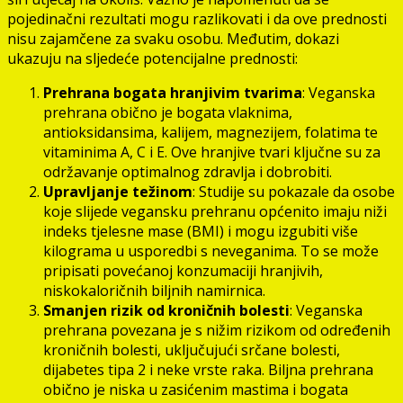
pojedinačni rezultati mogu razlikovati i da ove prednosti
nisu zajamčene za svaku osobu. Međutim, dokazi
ukazuju na sljedeće potencijalne prednosti:
Prehrana bogata hranjivim tvarima
: Veganska
prehrana obično je bogata vlaknima,
antioksidansima, kalijem, magnezijem, folatima te
vitaminima A, C i E. Ove hranjive tvari ključne su za
održavanje optimalnog zdravlja i dobrobiti.
Upravljanje težinom
: Studije su pokazale da osobe
koje slijede vegansku prehranu općenito imaju niži
indeks tjelesne mase (BMI) i mogu izgubiti više
kilograma u usporedbi s neveganima. To se može
pripisati povećanoj konzumaciji hranjivih,
niskokaloričnih biljnih namirnica.
Smanjen rizik od kroničnih bolesti
: Veganska
prehrana povezana je s nižim rizikom od određenih
kroničnih bolesti, uključujući srčane bolesti,
dijabetes tipa 2 i neke vrste raka. Biljna prehrana
obično je niska u zasićenim mastima i bogata