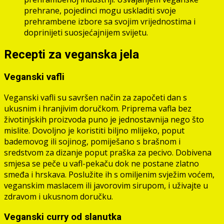
prehrane, pojedinci mogu uskladiti svoje
prehrambene izbore sa svojim vrijednostima i
doprinijeti suosjećajnijem svijetu.
Recepti za veganska jela
Veganski vafli
Veganski vafli su savršen način za započeti dan s
ukusnim i hranjivim doručkom. Priprema vafla bez
životinjskih proizvoda puno je jednostavnija nego što
mislite. Dovoljno je koristiti biljno mlijeko, poput
bademovog ili sojinog, pomiješano s brašnom i
sredstvom za dizanje poput praška za pecivo. Dobivena
smjesa se peče u vafl-pekaču dok ne postane zlatno
smeđa i hrskava. Poslužite ih s omiljenim svježim voćem,
veganskim maslacem ili javorovim sirupom, i uživajte u
zdravom i ukusnom doručku.
Veganski curry od slanutka