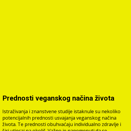
Prednosti veganskog načina života
Istraživanja i znanstvene studije istaknule su nekoliko
potencijalnih prednosti usvajanja veganskog načina
života. Te prednosti obuhvaćaju individualno zdravlje i
širi utjecaj na okoliš. Važno je napomenuti da se