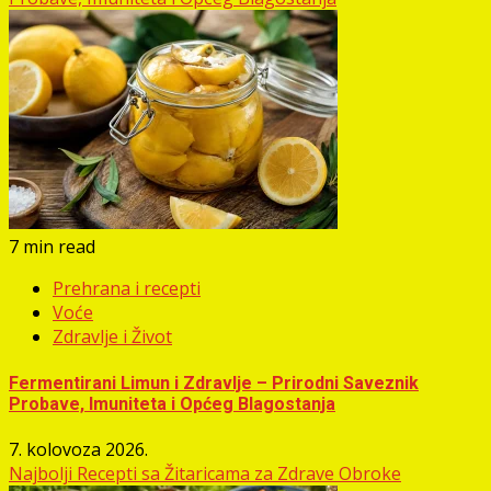
7 min read
Prehrana i recepti
Voće
Zdravlje i Život
Fermentirani Limun i Zdravlje – Prirodni Saveznik
Probave, Imuniteta i Općeg Blagostanja
7. kolovoza 2026.
Najbolji Recepti sa Žitaricama za Zdrave Obroke