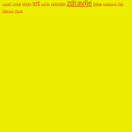
zdravlje
vrt
voće
vrste
zima
čaj
začinsko
vodič
začin
značenje
žitarice
život