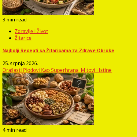
3 min read
Zdravlje i Život
Žitarice
Najbolji Recepti sa Žitaricama za Zdrave Obroke
25. srpnja 2026.
Orašasti Plodovi Kao Superhrana: Mitovi i Istine
4 min read