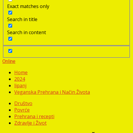
Exact matches only
Search in title
Search in content
Online
Home
2024
lipanj
Veganska Prehrana i Način Života
Društvo
Povrće
Prehrana i recepti
Zdravlje i Život