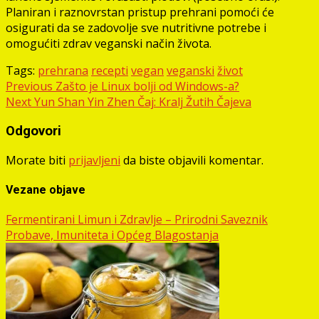
Planiran i raznovrstan pristup prehrani pomoći će
osigurati da se zadovolje sve nutritivne potrebe i
omogućiti zdrav veganski način života.
Tags:
prehrana
recepti
vegan
veganski
život
Post
Previous
Zašto je Linux bolji od Windows-a?
Next
Yun Shan Yin Zhen Čaj: Kralj Žutih Čajeva
navigation
Odgovori
Morate biti
prijavljeni
da biste objavili komentar.
Vezane objave
Fermentirani Limun i Zdravlje – Prirodni Saveznik
Probave, Imuniteta i Općeg Blagostanja