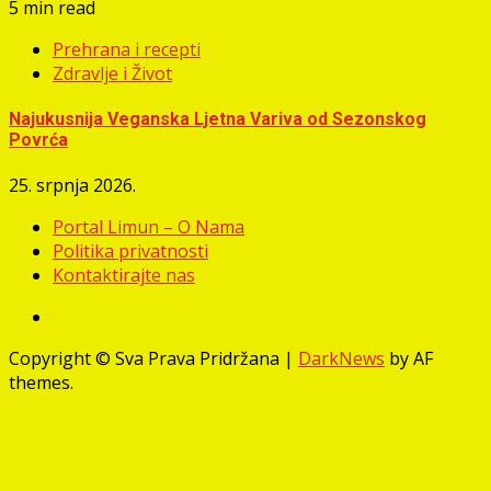
5 min read
Prehrana i recepti
Zdravlje i Život
Najukusnija Veganska Ljetna Variva od Sezonskog
Povrća
25. srpnja 2026.
Portal Limun – O Nama
Politika privatnosti
Kontaktirajte nas
Facebook
Copyright © Sva Prava Pridržana
|
DarkNews
by AF
themes.