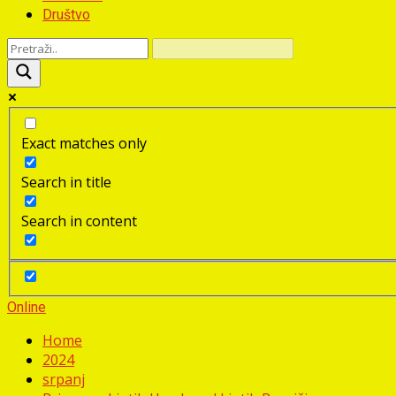
Društvo
Exact matches only
Search in title
Search in content
Online
Home
2024
srpanj