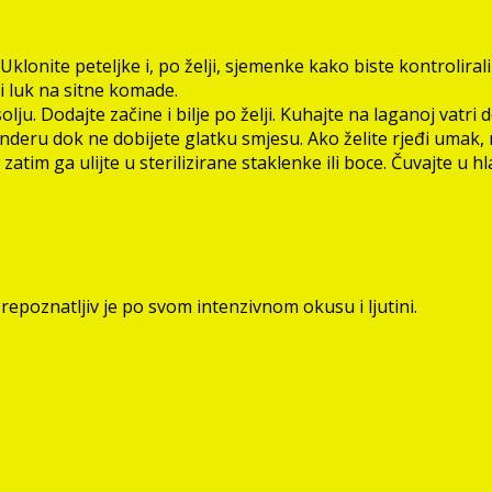
 Uklonite peteljke i, po želji, sjemenke kako biste kontrolirali
i luk na sitne komade.
olju. Dodajte začine i bilje po želji. Kuhajte na laganoj vatri
nderu dok ne dobijete glatku smjesu. Ako želite rjeđi umak, m
atim ga ulijte u sterilizirane staklenke ili boce. Čuvajte u h
repoznatljiv je po svom intenzivnom okusu i ljutini.