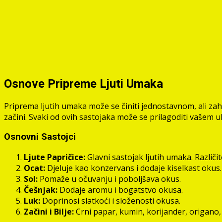
Osnove Pripreme Ljuti Umaka
Priprema ljutih umaka može se činiti jednostavnom, ali zahti
začini. Svaki od ovih sastojaka može se prilagoditi vašem u
Osnovni Sastojci
Ljute Papričice:
Glavni sastojak ljutih umaka. Različit
Ocat:
Djeluje kao konzervans i dodaje kiselkast okus. Bi
Sol:
Pomaže u očuvanju i poboljšava okus.
Češnjak:
Dodaje aromu i bogatstvo okusa.
Luk:
Doprinosi slatkoći i složenosti okusa.
Začini i Bilje:
Crni papar, kumin, korijander, origano, 