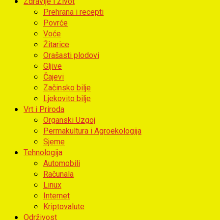
Zdravlje i Život
Prehrana i recepti
Povrće
Voće
Žitarice
Orašasti plodovi
Gljive
Čajevi
Začinsko bilje
Ljekovito bilje
Vrt i Priroda
Organski Uzgoj
Permakultura i Agroekologija
Sjeme
Tehnologija
Automobili
Računala
Linux
Internet
Kriptovalute
Održivost