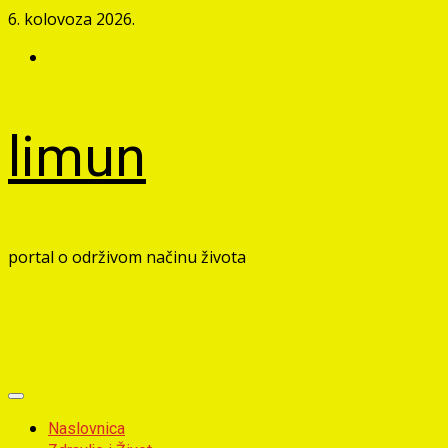
Skip
6. kolovoza 2026.
to
Facebook
content
limun
portal o održivom načinu života
Primary
Menu
Naslovnica