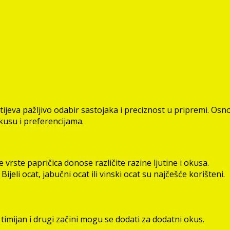
jeva pažljivo odabir sastojaka i preciznost u pripremi. Osnovn
kusu i preferencijama.
e vrste papričica donose različite razine ljutine i okusa.
jeli ocat, jabučni ocat ili vinski ocat su najčešće korišteni.
timijan i drugi začini mogu se dodati za dodatni okus.