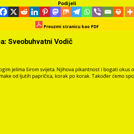
Podijeli
Preuzmi stranicu kao PDF
ca: Sveobuhvatni Vodič
nogim jelima širom svijeta. Njihova pikantnost i bogati oku
umake od ljutih papričica, korak po korak. Također ćemo spo