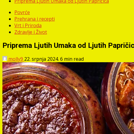
Priprema Ljutih Umaka od Ljutih Papričica
Povrće
Prehrana i recepti
Vrt i Priroda
Zdravlje i Život
Priprema Ljutih Umaka od Ljutih Papriči
molly9
22. srpnja 2024.
6 min read