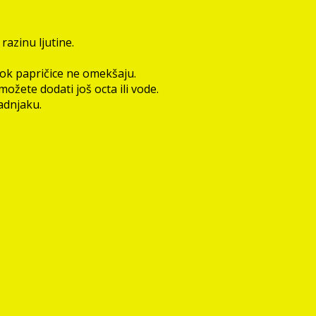
 razinu ljutine.
 dok papričice ne omekšaju.
ožete dodati još octa ili vode.
ladnjaku.