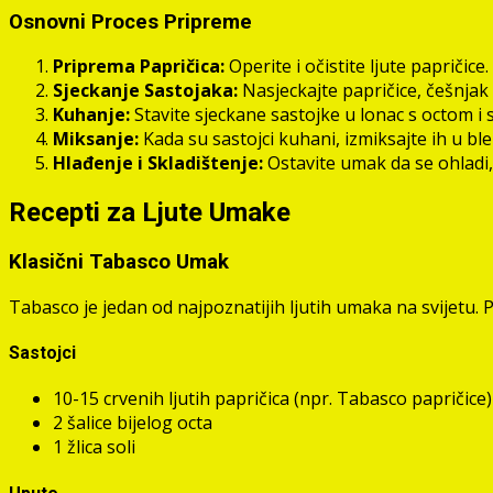
Osnovni Proces Pripreme
Priprema Papričica:
Operite i očistite ljute papričice.
Sjeckanje Sastojaka:
Nasjeckajte papričice, češnjak 
Kuhanje:
Stavite sjeckane sastojke u lonac s octom i s
Miksanje:
Kada su sastojci kuhani, izmiksajte ih u ble
Hlađenje i Skladištenje:
Ostavite umak da se ohladi, z
Recepti za Ljute Umake
Klasični Tabasco Umak
Tabasco je jedan od najpoznatijih ljutih umaka na svijetu. P
Sastojci
10-15 crvenih ljutih papričica (npr. Tabasco papričice)
2 šalice bijelog octa
1 žlica soli