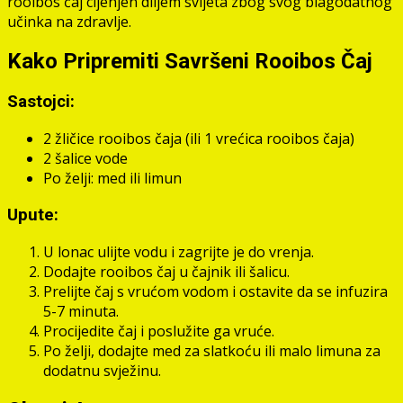
rooibos čaj cijenjen diljem svijeta zbog svog blagodatnog
učinka na zdravlje.
Kako Pripremiti Savršeni Rooibos Čaj
Sastojci:
2 žličice rooibos čaja (ili 1 vrećica rooibos čaja)
2 šalice vode
Po želji: med ili limun
Upute:
U lonac ulijte vodu i zagrijte je do vrenja.
Dodajte rooibos čaj u čajnik ili šalicu.
Prelijte čaj s vrućom vodom i ostavite da se infuzira
5-7 minuta.
Procijedite čaj i poslužite ga vruće.
Po želji, dodajte med za slatkoću ili malo limuna za
dodatnu svježinu.