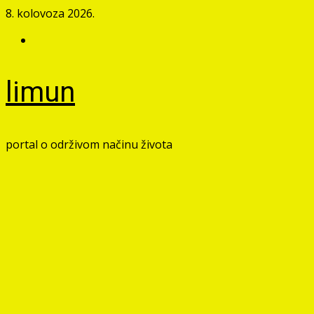
Skip
8. kolovoza 2026.
to
Facebook
content
limun
portal o održivom načinu života