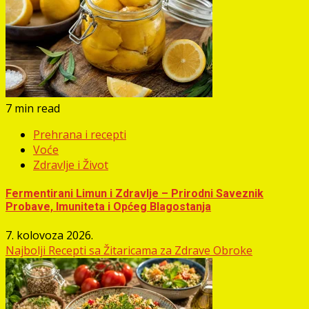
7 min read
Prehrana i recepti
Voće
Zdravlje i Život
Fermentirani Limun i Zdravlje – Prirodni Saveznik
Probave, Imuniteta i Općeg Blagostanja
7. kolovoza 2026.
Najbolji Recepti sa Žitaricama za Zdrave Obroke