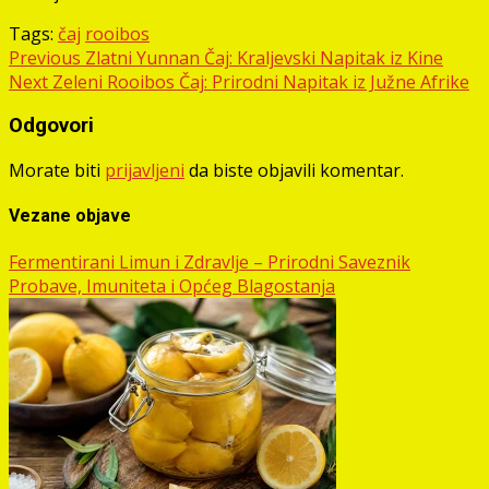
Tags:
čaj
rooibos
Post
Previous
Zlatni Yunnan Čaj: Kraljevski Napitak iz Kine
Next
Zeleni Rooibos Čaj: Prirodni Napitak iz Južne Afrike
navigation
Odgovori
Morate biti
prijavljeni
da biste objavili komentar.
Vezane objave
Fermentirani Limun i Zdravlje – Prirodni Saveznik
Probave, Imuniteta i Općeg Blagostanja