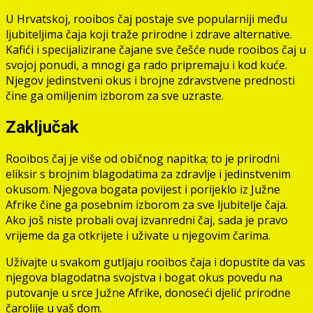
U Hrvatskoj, rooibos čaj postaje sve popularniji među
ljubiteljima čaja koji traže prirodne i zdrave alternative.
Kafići i specijalizirane čajane sve češće nude rooibos čaj u
svojoj ponudi, a mnogi ga rado pripremaju i kod kuće.
Njegov jedinstveni okus i brojne zdravstvene prednosti
čine ga omiljenim izborom za sve uzraste.
Zaključak
Rooibos čaj je više od običnog napitka; to je prirodni
eliksir s brojnim blagodatima za zdravlje i jedinstvenim
okusom. Njegova bogata povijest i porijeklo iz Južne
Afrike čine ga posebnim izborom za sve ljubitelje čaja.
Ako još niste probali ovaj izvanredni čaj, sada je pravo
vrijeme da ga otkrijete i uživate u njegovim čarima.
Uživajte u svakom gutljaju rooibos čaja i dopustite da vas
njegova blagodatna svojstva i bogat okus povedu na
putovanje u srce Južne Afrike, donoseći djelić prirodne
čarolije u vaš dom.