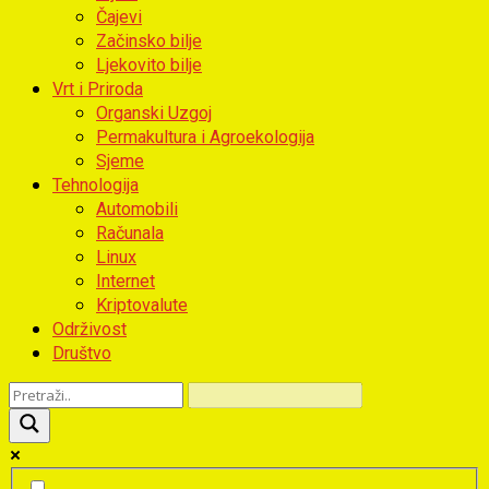
Čajevi
Začinsko bilje
Ljekovito bilje
Vrt i Priroda
Organski Uzgoj
Permakultura i Agroekologija
Sjeme
Tehnologija
Automobili
Računala
Linux
Internet
Kriptovalute
Održivost
Društvo