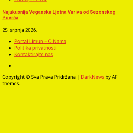
Najukusnija Veganska Ljetna Variva od Sezonskog
Povrća
25. srpnja 2026.
Portal Limun – O Nama
Politika privatnosti
Kontaktirajte nas
Facebook
Copyright © Sva Prava Pridržana
|
DarkNews
by AF
themes.