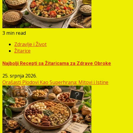
3 min read
Zdravlje i Život
Žitarice
Najbolji Recepti sa Žitaricama za Zdrave Obroke
25. srpnja 2026.
Orašasti Plodovi Kao Superhrana: Mitovi i Istine