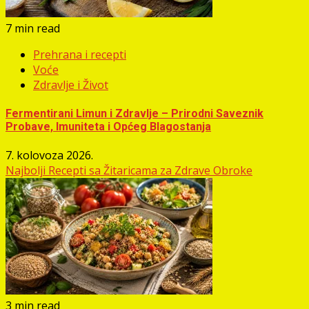
7 min read
Prehrana i recepti
Voće
Zdravlje i Život
Fermentirani Limun i Zdravlje – Prirodni Saveznik
Probave, Imuniteta i Općeg Blagostanja
7. kolovoza 2026.
Najbolji Recepti sa Žitaricama za Zdrave Obroke
3 min read