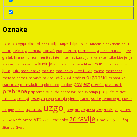
Oznake
bilje
agroekologija
alkohol
biljna
benz
biljni
bitcoin
blockchain
chilli
biljke
domaći
eko
gljive
citrus
definicija
domaća
feferoni
fermentacija
fermentirani
hrana
grašak
imunitet
intel
internet
izraz
juha
karakteristike
humus
kiseljenje
kuhinja
limun
kupus
kupusnjače
liker
linux
ljekovito
krastavci
kriptovalute
ljute
ljeto
mediteran
mahunarke
masline
maslinovo
mercedes
menta
organski
održivost
metvica
namaz
navike
orašasti
naranča
os
paprike
povijest
papričice
povrće
prednosti
permakultura
plodored
plodovi
prehrana
proljeće
priroda
priprema
procesori
proizvodnja
rajčice
recepti
sorte
recept
sadnja
sjeme
računala
repa
slatko
tehnologija
tikvice
uzgoj
vegan
veganski
upotreba
tlo
ulje
umak
veganstvo
veganska
zdravlje
vrt
voće
vrste
zima
čaj
začinsko
vodič
začin
značenje
žitarice
život