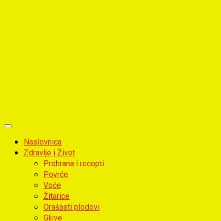
Primary
Menu
Naslovnica
Zdravlje i Život
Prehrana i recepti
Povrće
Voće
Žitarice
Orašasti plodovi
Gljive