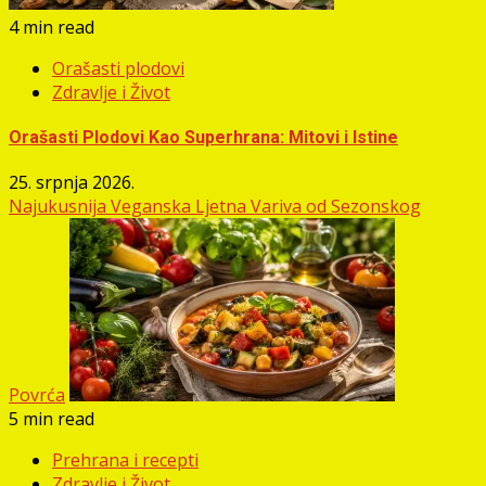
4 min read
Orašasti plodovi
Zdravlje i Život
Orašasti Plodovi Kao Superhrana: Mitovi i Istine
25. srpnja 2026.
Najukusnija Veganska Ljetna Variva od Sezonskog
Povrća
5 min read
Prehrana i recepti
Zdravlje i Život