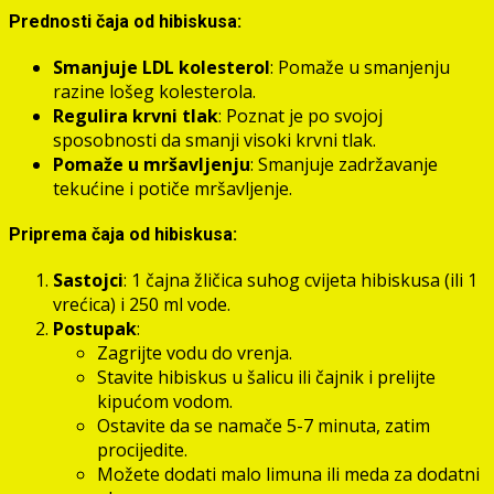
Prednosti čaja od hibiskusa:
Smanjuje LDL kolesterol
: Pomaže u smanjenju
razine lošeg kolesterola.
Regulira krvni tlak
: Poznat je po svojoj
sposobnosti da smanji visoki krvni tlak.
Pomaže u mršavljenju
: Smanjuje zadržavanje
tekućine i potiče mršavljenje.
Priprema čaja od hibiskusa:
Sastojci
: 1 čajna žličica suhog cvijeta hibiskusa (ili 1
vrećica) i 250 ml vode.
Postupak
:
Zagrijte vodu do vrenja.
Stavite hibiskus u šalicu ili čajnik i prelijte
kipućom vodom.
Ostavite da se namače 5-7 minuta, zatim
procijedite.
Možete dodati malo limuna ili meda za dodatni