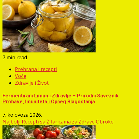
7 min read
Prehrana i recepti
Voće
Zdravlje i Život
Fermentirani Limun i Zdravlje – Prirodni Saveznik
Probave, Imuniteta i Općeg Blagostanja
7. kolovoza 2026.
Najbolji Recepti sa Žitaricama za Zdrave Obroke