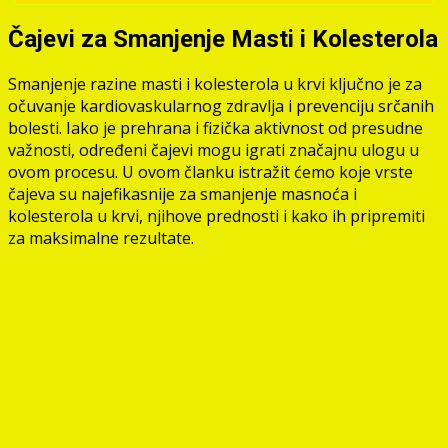
Čajevi za Smanjenje Masti i Kolesterola
Smanjenje razine masti i kolesterola u krvi ključno je za
očuvanje kardiovaskularnog zdravlja i prevenciju srčanih
bolesti. Iako je prehrana i fizička aktivnost od presudne
važnosti, određeni čajevi mogu igrati značajnu ulogu u
ovom procesu. U ovom članku istražit ćemo koje vrste
čajeva su najefikasnije za smanjenje masnoća i
kolesterola u krvi, njihove prednosti i kako ih pripremiti
za maksimalne rezultate.