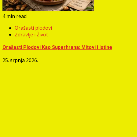
4 min read
Orašasti plodovi
Zdravlje i Život
Orašasti Plodovi Kao Superhrana: Mitovi i Istine
25. srpnja 2026.