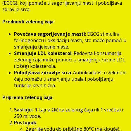
(EGCG), koji pomaže u sagorijevanju masti i poboljšava
zdravlje srca.
Prednosti zelenog čaja:
Povećava sagorijevanje masti
: EGCG stimulira
termogenezu i oksidaciju masti, što može pomoći u
smanjenju tjelesne mase.
Smanjuje LDL kolesterol
: Redovita konzumacija
zelenog čaja može pomoći u smanjenju razine LDL
(lošeg) kolesterola.
Poboljšava zdravlje srca
: Antioksidansi u zelenom
čaju pomažu u smanjenju upala i poboljšanju
funkcije krvnih žila.
Priprema zelenog čaja:
Sastojci
: 1 čajna žličica zelenog čaja (ili 1 vrećica) i
250 ml vode.
Postupak
:
Zagrijte vodu do približno 80°C (ne kipuće).