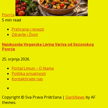
Povrća
5 min read
Prehrana i recepti
Zdravlje i Život
Najukusnija Veganska Ljetna Variva od Sezonskog
Povrća
25. srpnja 2026.
Portal Limun – O Nama
Politika privatnosti
Kontaktirajte nas
Facebook
Copyright © Sva Prava Pridržana
|
DarkNews
by AF
themes.