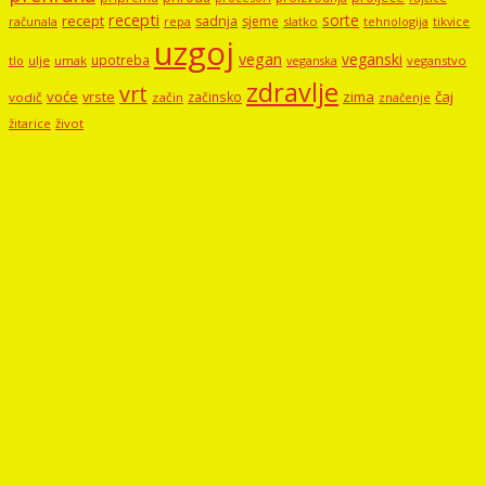
recepti
sorte
recept
sadnja
sjeme
računala
repa
slatko
tehnologija
tikvice
uzgoj
vegan
veganski
upotreba
tlo
ulje
umak
veganstvo
veganska
zdravlje
vrt
voće
vrste
zima
čaj
začinsko
vodič
začin
značenje
žitarice
život