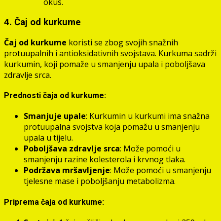
okus.
4. Čaj od kurkume
Čaj od kurkume
koristi se zbog svojih snažnih
protuupalnih i antioksidativnih svojstava. Kurkuma sadrži
kurkumin, koji pomaže u smanjenju upala i poboljšava
zdravlje srca.
Prednosti čaja od kurkume:
Smanjuje upale
: Kurkumin u kurkumi ima snažna
protuupalna svojstva koja pomažu u smanjenju
upala u tijelu.
Poboljšava zdravlje srca
: Može pomoći u
smanjenju razine kolesterola i krvnog tlaka.
Podržava mršavljenje
: Može pomoći u smanjenju
tjelesne mase i poboljšanju metabolizma.
Priprema čaja od kurkume: