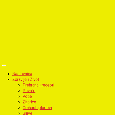
Primary
Menu
Naslovnica
Zdravlje i Život
Prehrana i recepti
Povrće
Voće
Žitarice
Orašasti plodovi
Gljive