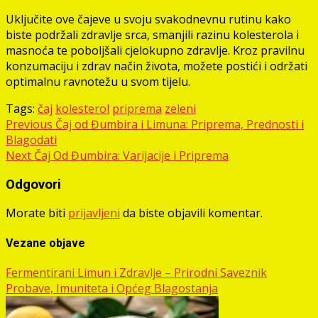
Uključite ove čajeve u svoju svakodnevnu rutinu kako
biste podržali zdravlje srca, smanjili razinu kolesterola i
masnoća te poboljšali cjelokupno zdravlje. Kroz pravilnu
konzumaciju i zdrav način života, možete postići i održati
optimalnu ravnotežu u svom tijelu.
Tags:
čaj
kolesterol
priprema
zeleni
Post
Previous
Čaj od Đumbira i Limuna: Priprema, Prednosti i
Blagodati
navigation
Next
Čaj Od Đumbira: Varijacije i Priprema
Odgovori
Morate biti
prijavljeni
da biste objavili komentar.
Vezane objave
Fermentirani Limun i Zdravlje – Prirodni Saveznik
Probave, Imuniteta i Općeg Blagostanja