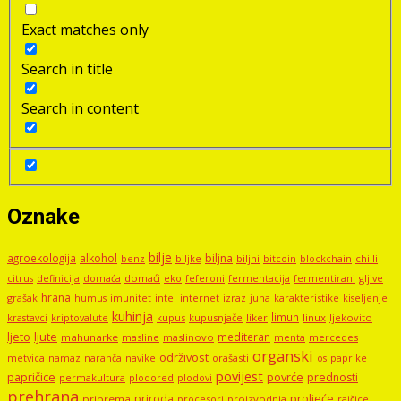
Exact matches only
Search in title
Search in content
Oznake
bilje
agroekologija
alkohol
biljna
benz
biljni
bitcoin
blockchain
chilli
biljke
domaći
eko
gljive
citrus
definicija
domaća
feferoni
fermentacija
fermentirani
hrana
grašak
imunitet
intel
internet
izraz
juha
karakteristike
humus
kiseljenje
kuhinja
limun
kupus
kupusnjače
liker
linux
ljekovito
krastavci
kriptovalute
ljute
ljeto
mediteran
mahunarke
masline
maslinovo
mercedes
menta
organski
održivost
metvica
namaz
navike
orašasti
naranča
os
paprike
povijest
papričice
povrće
prednosti
permakultura
plodored
plodovi
prehrana
proljeće
priroda
priprema
procesori
proizvodnja
rajčice