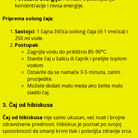
koncentracije i nivoa energije.
Priprema oolong čaja:
Sastojci
: 1 čajna žličica oolong čaja (ili 1 vrećica) i
250 ml vode.
Postupak
:
Zagrijte vodu do približno 85-90°C.
Stavite čaj u šalicu ili čajnik i prelijte toplom
vodom.
Ostavite da se namače 3-5 minuta, zatim
procijedite.
Možete dodati malo meda ako želite malo
sladiti čaj.
3. Čaj od hibiskusa
Čaj od hibiskusa
nije samo ukusan, već nudi i brojne
zdravstvene prednosti. Hibiskus je poznat po svojoj
sposobnosti da smanji krvni tlak i poboljša zdravlje srca.