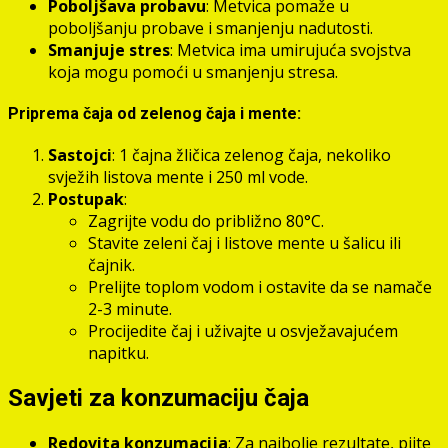
Poboljšava probavu
: Metvica pomaže u
poboljšanju probave i smanjenju nadutosti.
Smanjuje stres
: Metvica ima umirujuća svojstva
koja mogu pomoći u smanjenju stresa.
Priprema čaja od zelenog čaja i mente:
Sastojci
: 1 čajna žličica zelenog čaja, nekoliko
svježih listova mente i 250 ml vode.
Postupak
:
Zagrijte vodu do približno 80°C.
Stavite zeleni čaj i listove mente u šalicu ili
čajnik.
Prelijte toplom vodom i ostavite da se namače
2-3 minute.
Procijedite čaj i uživajte u osvježavajućem
napitku.
Savjeti za konzumaciju čaja
Redovita konzumacija
: Za najbolje rezultate, pijte