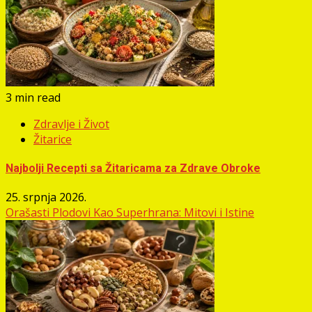
3 min read
Zdravlje i Život
Žitarice
Najbolji Recepti sa Žitaricama za Zdrave Obroke
25. srpnja 2026.
Orašasti Plodovi Kao Superhrana: Mitovi i Istine