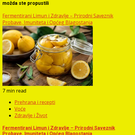
možda ste propustili
Fermentirani Limun i Zdravlje – Prirodni Saveznik
Probave, Imuniteta i Općeg Blagostanja
7 min read
Prehrana i recepti
Voće
Zdravlje i Život
Fermentirani Limun i Zdravlje – Prirodni Saveznik
Probave, Imuniteta i Općeg Blagostanja