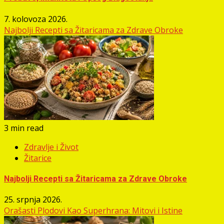
7. kolovoza 2026.
Najbolji Recepti sa Žitaricama za Zdrave Obroke
3 min read
Zdravlje i Život
Žitarice
Najbolji Recepti sa Žitaricama za Zdrave Obroke
25. srpnja 2026.
Orašasti Plodovi Kao Superhrana: Mitovi i Istine