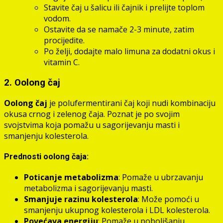
Stavite čaj u šalicu ili čajnik i prelijte toplom
vodom.
Ostavite da se namače 2-3 minute, zatim
procijedite.
Po želji, dodajte malo limuna za dodatni okus i
vitamin C.
2. Oolong čaj
Oolong čaj
je polufermentirani čaj koji nudi kombinaciju
okusa crnog i zelenog čaja. Poznat je po svojim
svojstvima koja pomažu u sagorijevanju masti i
smanjenju kolesterola.
Prednosti oolong čaja:
Poticanje metabolizma
: Pomaže u ubrzavanju
metabolizma i sagorijevanju masti.
Smanjuje razinu kolesterola
: Može pomoći u
smanjenju ukupnog kolesterola i LDL kolesterola.
Povećava energiju
: Pomaže u poboljšanju