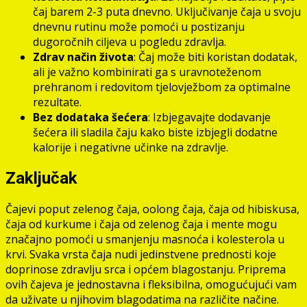
čaj barem 2-3 puta dnevno. Uključivanje čaja u svoju
dnevnu rutinu može pomoći u postizanju
dugoročnih ciljeva u pogledu zdravlja.
Zdrav način života
: Čaj može biti koristan dodatak,
ali je važno kombinirati ga s uravnoteženom
prehranom i redovitom tjelovježbom za optimalne
rezultate.
Bez dodataka šećera
: Izbjegavajte dodavanje
šećera ili sladila čaju kako biste izbjegli dodatne
kalorije i negativne učinke na zdravlje.
Zaključak
Čajevi poput zelenog čaja, oolong čaja, čaja od hibiskusa,
čaja od kurkume i čaja od zelenog čaja i mente mogu
značajno pomoći u smanjenju masnoća i kolesterola u
krvi. Svaka vrsta čaja nudi jedinstvene prednosti koje
doprinose zdravlju srca i općem blagostanju. Priprema
ovih čajeva je jednostavna i fleksibilna, omogućujući vam
da uživate u njihovim blagodatima na različite načine.