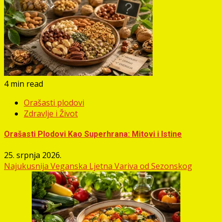
4 min read
Orašasti plodovi
Zdravlje i Život
Orašasti Plodovi Kao Superhrana: Mitovi i Istine
25. srpnja 2026.
Najukusnija Veganska Ljetna Variva od Sezonskog