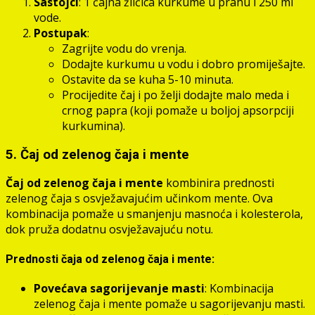
Sastojci
: 1 čajna žličica kurkume u prahu i 250 ml
vode.
Postupak
:
Zagrijte vodu do vrenja.
Dodajte kurkumu u vodu i dobro promiješajte.
Ostavite da se kuha 5-10 minuta.
Procijedite čaj i po želji dodajte malo meda i
crnog papra (koji pomaže u boljoj apsorpciji
kurkumina).
5. Čaj od zelenog čaja i mente
Čaj od zelenog čaja i mente
kombinira prednosti
zelenog čaja s osvježavajućim učinkom mente. Ova
kombinacija pomaže u smanjenju masnoća i kolesterola,
dok pruža dodatnu osvježavajuću notu.
Prednosti čaja od zelenog čaja i mente:
Povećava sagorijevanje masti
: Kombinacija
zelenog čaja i mente pomaže u sagorijevanju masti.