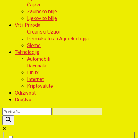
Čajevi
Začinsko bilje
Ljekovito bilje
Vrt i Priroda
Organski Uzgoj
Permakultura i Agroekologija
Sjeme
Tehnologija
Automobili
Računala
Linux
Internet
Kriptovalute
Održivost
Društvo