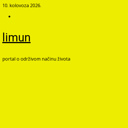
Skip
10. kolovoza 2026.
to
Facebook
content
limun
portal o održivom načinu života