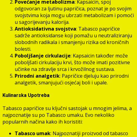
Povećanje metabolizma
: Kapsaicin, spoj
odgovoran za ljutinu papričica, poznat je po svojim
svojstvima koja mogu ubrzati metabolizam i pomoći
u sagorijevanju kalorija.
Antioksidativna svojstva
: Tabasco papričice
sadrže antioksidanse koji pomažu u neutraliziranju
slobodnih radikala i smanjenju rizika od kroničnih
bolesti.
Poboljšanje cirkulacije
: Kapsaicin također može
poboljšati cirkulaciju krvi, što može imati pozitivne
učinke na zdravlje srca i krvožilnog sustava.
Prirodni analgetik
: Papričice djeluju kao prirodni
analgetik, smanjujući osjećaj boli i upale.
Kulinarska Upotreba
Tabasco papričice su ključni sastojak u mnogim jelima, a
najpoznatije su po Tabasco umaku. Evo nekoliko
popularnih načina kako ih koristiti:
Tabasco umak
: Najpoznatiji proizvod od tabasco