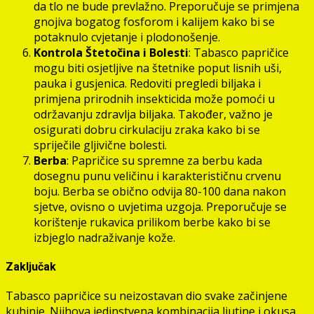
da tlo ne bude prevlažno. Preporučuje se primjena
gnojiva bogatog fosforom i kalijem kako bi se
potaknulo cvjetanje i plodonošenje.
Kontrola Štetočina i Bolesti
: Tabasco papričice
mogu biti osjetljive na štetnike poput lisnih uši,
pauka i gusjenica. Redoviti pregledi biljaka i
primjena prirodnih insekticida može pomoći u
održavanju zdravlja biljaka. Također, važno je
osigurati dobru cirkulaciju zraka kako bi se
spriječile gljivične bolesti.
Berba
: Papričice su spremne za berbu kada
dosegnu punu veličinu i karakterističnu crvenu
boju. Berba se obično odvija 80-100 dana nakon
sjetve, ovisno o uvjetima uzgoja. Preporučuje se
korištenje rukavica prilikom berbe kako bi se
izbjeglo nadraživanje kože.
Zaključak
Tabasco papričice su neizostavan dio svake začinjene
kuhinje. Njihova jedinstvena kombinacija ljutine i okusa,