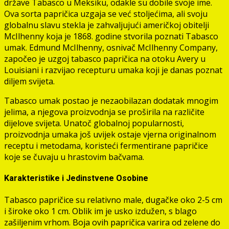
države Tabasco u Meksiku, odakle su dobile svoje ime.
Ova sorta papričica uzgaja se već stoljećima, ali svoju
globalnu slavu stekla je zahvaljujući američkoj obitelji
McIlhenny koja je 1868. godine stvorila poznati Tabasco
umak. Edmund McIlhenny, osnivač McIlhenny Company,
započeo je uzgoj tabasco papričica na otoku Avery u
Louisiani i razvijao recepturu umaka koji je danas poznat
diljem svijeta.
Tabasco umak postao je nezaobilazan dodatak mnogim
jelima, a njegova proizvodnja se proširila na različite
dijelove svijeta. Unatoč globalnoj popularnosti,
proizvodnja umaka još uvijek ostaje vjerna originalnom
receptu i metodama, koristeći fermentirane papričice
koje se čuvaju u hrastovim bačvama.
Karakteristike i Jedinstvene Osobine
Tabasco papričice su relativno male, dugačke oko 2-5 cm
i široke oko 1 cm. Oblik im je usko izdužen, s blago
zašiljenim vrhom. Boja ovih papričica varira od zelene do