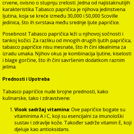
crvene, ovisno o stupnju zrelosti. Jedna od najistaknutijih
karakteristika Tabasco papričica je njihova jedinstvena
ljutina, koja se kreće između 30,000 i 50,000 Scoville
jedinica, što ih svrstava među srednje ljute papričice.
Posebnost Tabasco papričica leži u njihovoj sočnosti i
tankoj kožici. Za razliku od mnogih drugih ljutih papričica,
tabasco papričice nisu mesnate, što ih čini idealnima za
izradu umaka. Njihov okus je kombinacija ljutine, kiselosti
i blage gorčine, što ih čini savršenim dodatkom raznim
jelima.
Prednosti i Upotreba
Tabasco papričice nude brojne prednosti, kako
kulinarske, tako i zdravstvene:
Visok sadržaj vitamina
: Ove papričice bogate su
vitaminima A i C, koji su esencijalni za imunološki
sustav i zdravlje kože. Također sadrže vitamin E, koji
djeluje kao antioksidans.