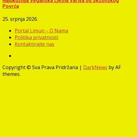
Najukusnija Veganska Ljetna Variva od Sezonskog
Povrća
25. srpnja 2026.
Portal Limun – O Nama
Politika privatnosti
Kontaktirajte nas
Facebook
Copyright © Sva Prava Pridržana
|
DarkNews
by AF
themes.