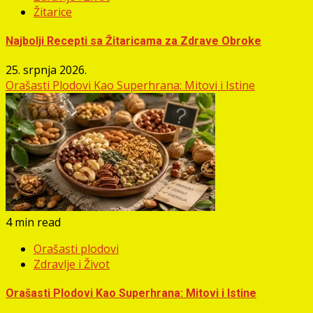
Žitarice
Najbolji Recepti sa Žitaricama za Zdrave Obroke
25. srpnja 2026.
Orašasti Plodovi Kao Superhrana: Mitovi i Istine
4 min read
Orašasti plodovi
Zdravlje i Život
Orašasti Plodovi Kao Superhrana: Mitovi i Istine