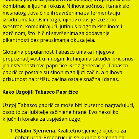
kombinacije ljutine i okusa. Njihova sočnost i tanak sloj
mesnatog tkiva čine ih savršenima za fermentaciju i
izradu umaka. Osim toga, njihov okus je izuzetno
svestran, kombinirajući ljutinu s blagom kiselinom i
gorčinom, što ih čini savršenima za dodavanje
pikantnosti bez preuzimanja okusa jela.
Globalna popularnost Tabasco umaka i njegova
prepoznatljivost u mnogim kuhinjama također pridonosi
jedinstvenosti ove papričice. Kroz generacije, Tabasco
papričice postale su sinonim za ljuti začin, a njihova
prisutnost na tržištu začina ostaje snažna i danas.
Kako Uzgojiti Tabasco Papričice
Uzgoj Tabasco papričica može biti izuzetno nagrađujući,
osobito za ljubitelje začinjene hrane. Evo nekoliko
ključnih koraka za uspješan uzgoj:
Odabir Sjemena
: Kvalitetno sjeme je ključno za
dobar urod. Preporučuje se kupnja sjemena od