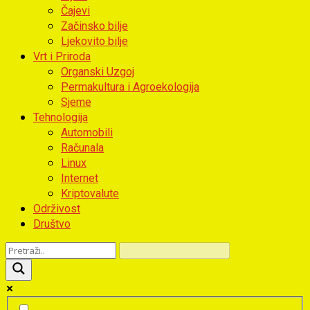
Čajevi
Začinsko bilje
Ljekovito bilje
Vrt i Priroda
Organski Uzgoj
Permakultura i Agroekologija
Sjeme
Tehnologija
Automobili
Računala
Linux
Internet
Kriptovalute
Održivost
Društvo