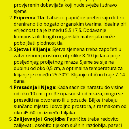
provjerenih dobavljača koji nude svježe i zdravo
sjeme.
Priprema Tla
: Tabasco papričice preferiraju dobro
drenirano tlo bogato organskim tvarima. Idealna pH
vrijednost tla je između 5,5 i 7,5. Dodavanje
komposta ili drugih organskih materijala može
poboljšati plodnost tla.
Sjetva i Klijanje
: Sjetva sjemena treba započeti u
zatvorenom prostoru, otprilike 8-10 tjedana prije
posljednjeg proljetnog mraza. Sjeme se sije na
dubinu od oko 0,5 cm, a optimalna temperatura za
klijanje je između 25-30°C. Klijanje obično traje 7-14
dana.
Presadnja i Njega
: Kada sadnice narastu do visine
od oko 10 cm i prođe opasnost od mraza, mogu se
presaditi na otvoreno ili u posude. Biljke trebaju
sunčano mjesto i dovoljno prostora, s razmakom od
oko 45-60 cm između biljaka.
Zalijevanje i Gnojidba
: Papričice treba redovito
zalijevati, osobito tijekom sušnih razdoblja, pazeći