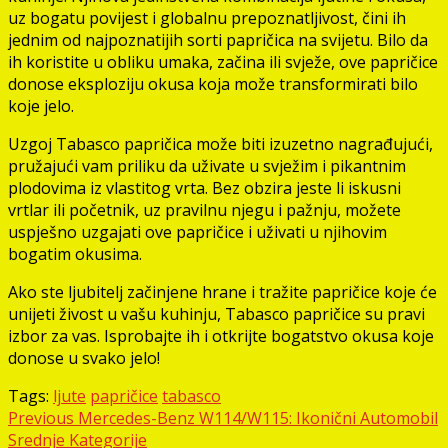
uz bogatu povijest i globalnu prepoznatljivost, čini ih
jednim od najpoznatijih sorti papričica na svijetu. Bilo da
ih koristite u obliku umaka, začina ili svježe, ove papričice
donose eksploziju okusa koja može transformirati bilo
koje jelo.
Uzgoj Tabasco papričica može biti izuzetno nagrađujući,
pružajući vam priliku da uživate u svježim i pikantnim
plodovima iz vlastitog vrta. Bez obzira jeste li iskusni
vrtlar ili početnik, uz pravilnu njegu i pažnju, možete
uspješno uzgajati ove papričice i uživati u njihovim
bogatim okusima.
Ako ste ljubitelj začinjene hrane i tražite papričice koje će
unijeti živost u vašu kuhinju, Tabasco papričice su pravi
izbor za vas. Isprobajte ih i otkrijte bogatstvo okusa koje
donose u svako jelo!
Tags:
ljute
papričice
tabasco
Post
Previous
Mercedes-Benz W114/W115: Ikonični Automobil
Srednje Kategorije