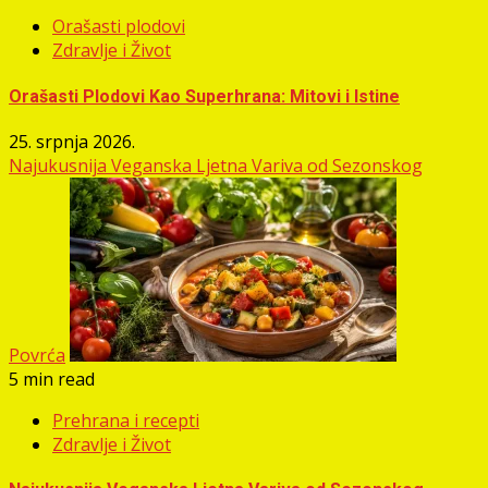
Orašasti plodovi
Zdravlje i Život
Orašasti Plodovi Kao Superhrana: Mitovi i Istine
25. srpnja 2026.
Najukusnija Veganska Ljetna Variva od Sezonskog
Povrća
5 min read
Prehrana i recepti
Zdravlje i Život