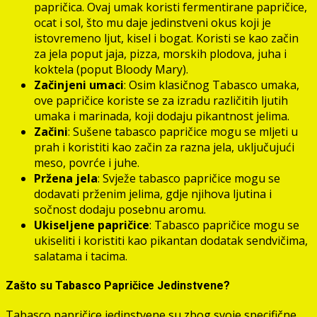
papričica. Ovaj umak koristi fermentirane papričice,
ocat i sol, što mu daje jedinstveni okus koji je
istovremeno ljut, kisel i bogat. Koristi se kao začin
za jela poput jaja, pizza, morskih plodova, juha i
koktela (poput Bloody Mary).
Začinjeni umaci
: Osim klasičnog Tabasco umaka,
ove papričice koriste se za izradu različitih ljutih
umaka i marinada, koji dodaju pikantnost jelima.
Začini
: Sušene tabasco papričice mogu se mljeti u
prah i koristiti kao začin za razna jela, uključujući
meso, povrće i juhe.
Pržena jela
: Svježe tabasco papričice mogu se
dodavati prženim jelima, gdje njihova ljutina i
sočnost dodaju posebnu aromu.
Ukiseljene papričice
: Tabasco papričice mogu se
ukiseliti i koristiti kao pikantan dodatak sendvičima,
salatama i tacima.
Zašto su Tabasco Papričice Jedinstvene?
Tabasco papričice jedinstvene su zbog svoje specifične