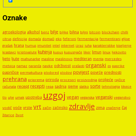
Oznake
bilje
agroekologija
alkohol
biljna
benz
biljni
bitcoin
blockchain
chilli
biljke
domaći
eko
gljive
citrus
definicija
domaća
feferoni
fermentacija
fermentirani
hrana
grašak
imunitet
intel
internet
izraz
juha
karakteristike
humus
kiseljenje
kuhinja
limun
kupus
kupusnjače
liker
linux
ljekovito
krastavci
kriptovalute
ljute
ljeto
mediteran
mahunarke
masline
maslinovo
mercedes
menta
organski
održivost
metvica
namaz
navike
orašasti
naranča
os
paprike
povijest
papričice
povrće
prednosti
permakultura
plodored
plodovi
prehrana
proljeće
priroda
priprema
procesori
proizvodnja
rajčice
recepti
sorte
recept
sadnja
sjeme
računala
repa
slatko
tehnologija
tikvice
uzgoj
vegan
veganski
upotreba
tlo
ulje
umak
veganstvo
veganska
zdravlje
vrt
voće
vrste
zima
čaj
začinsko
vodič
začin
značenje
žitarice
život