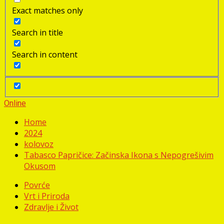
Exact matches only
Search in title
Search in content
Online
Home
2024
kolovoz
Tabasco Papričice: Začinska Ikona s Nepogrešivim
Okusom
Povrće
Vrt i Priroda
Zdravlje i Život