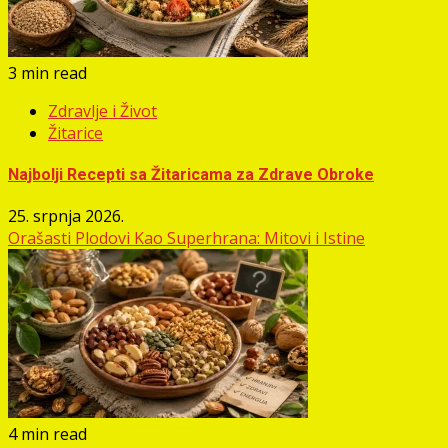
3 min read
Zdravlje i Život
Žitarice
Najbolji Recepti sa Žitaricama za Zdrave Obroke
25. srpnja 2026.
Orašasti Plodovi Kao Superhrana: Mitovi i Istine
4 min read