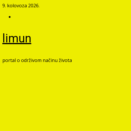
Skip
9. kolovoza 2026.
to
Facebook
content
limun
portal o održivom načinu života