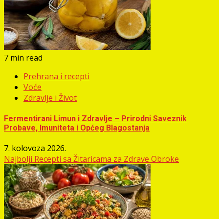
7 min read
Prehrana i recepti
Voće
Zdravlje i Život
Fermentirani Limun i Zdravlje – Prirodni Saveznik
Probave, Imuniteta i Općeg Blagostanja
7. kolovoza 2026.
Najbolji Recepti sa Žitaricama za Zdrave Obroke