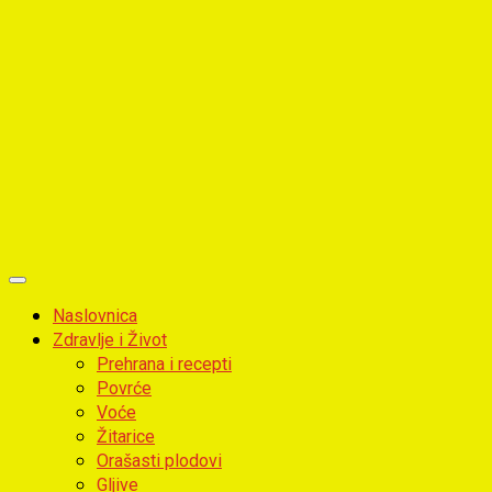
Primary
Menu
Naslovnica
Zdravlje i Život
Prehrana i recepti
Povrće
Voće
Žitarice
Orašasti plodovi
Gljive