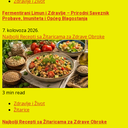
Zdravlje i Život
Fermentirani Limun i Zdravlje – Prirodni Saveznik
Probave, Imuniteta i Općeg Blagostanja
7. kolovoza 2026.
Najbolji Recepti sa Žitaricama za Zdrave Obroke
3 min read
Zdravlje i Život
Žitarice
Najbolji Recepti sa Žitaricama za Zdrave Obroke