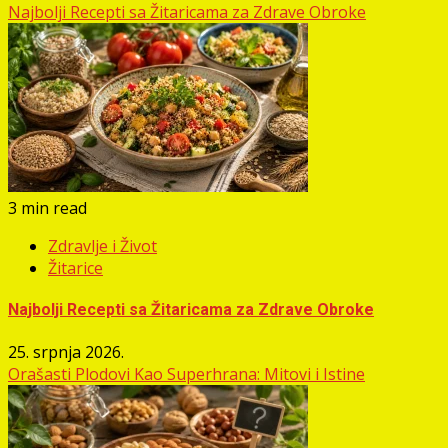
Najbolji Recepti sa Žitaricama za Zdrave Obroke
3 min read
Zdravlje i Život
Žitarice
Najbolji Recepti sa Žitaricama za Zdrave Obroke
25. srpnja 2026.
Orašasti Plodovi Kao Superhrana: Mitovi i Istine