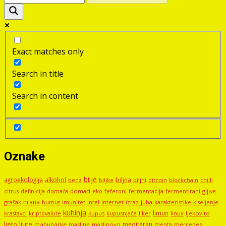
Exact matches only
Search in title
Search in content
Oznake
bilje
agroekologija
alkohol
biljna
benz
biljni
bitcoin
blockchain
chilli
biljke
domaći
eko
gljive
citrus
definicija
domaća
feferoni
fermentacija
fermentirani
hrana
grašak
imunitet
intel
internet
izraz
juha
karakteristike
humus
kiseljenje
kuhinja
limun
kupus
kupusnjače
liker
linux
ljekovito
krastavci
kriptovalute
ljute
ljeto
mediteran
mahunarke
masline
maslinovo
mercedes
menta