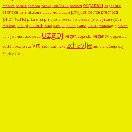
organski
održivost
metvica
namaz
navike
orašasti
naranča
os
paprike
povijest
papričice
povrće
prednosti
permakultura
plodored
plodovi
prehrana
proljeće
priroda
priprema
procesori
proizvodnja
rajčice
recepti
sorte
recept
sadnja
sjeme
računala
repa
slatko
tehnologija
tikvice
uzgoj
vegan
veganski
upotreba
tlo
ulje
umak
veganstvo
veganska
zdravlje
vrt
voće
vrste
zima
čaj
začinsko
vodič
začin
značenje
žitarice
život