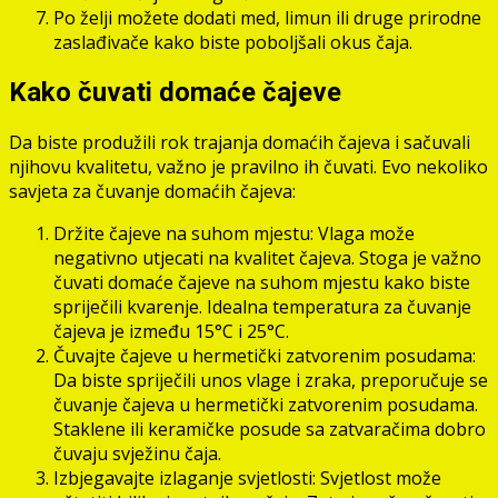
Po želji možete dodati med, limun ili druge prirodne
zaslađivače kako biste poboljšali okus čaja.
Kako čuvati domaće čajeve
Da biste produžili rok trajanja domaćih čajeva i sačuvali
njihovu kvalitetu, važno je pravilno ih čuvati. Evo nekoliko
savjeta za čuvanje domaćih čajeva:
Držite čajeve na suhom mjestu: Vlaga može
negativno utjecati na kvalitet čajeva. Stoga je važno
čuvati domaće čajeve na suhom mjestu kako biste
spriječili kvarenje. Idealna temperatura za čuvanje
čajeva je između 15°C i 25°C.
Čuvajte čajeve u hermetički zatvorenim posudama:
Da biste spriječili unos vlage i zraka, preporučuje se
čuvanje čajeva u hermetički zatvorenim posudama.
Staklene ili keramičke posude sa zatvaračima dobro
čuvaju svježinu čaja.
Izbjegavajte izlaganje svjetlosti: Svjetlost može