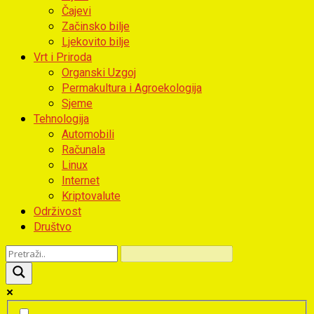
Čajevi
Začinsko bilje
Ljekovito bilje
Vrt i Priroda
Organski Uzgoj
Permakultura i Agroekologija
Sjeme
Tehnologija
Automobili
Računala
Linux
Internet
Kriptovalute
Održivost
Društvo