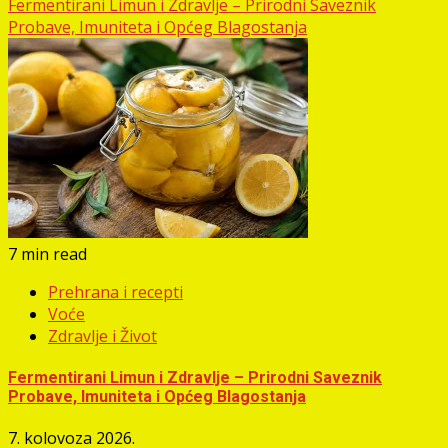
Fermentirani Limun i Zdravlje – Prirodni Saveznik
Probave, Imuniteta i Općeg Blagostanja
7 min read
Prehrana i recepti
Voće
Zdravlje i Život
Fermentirani Limun i Zdravlje – Prirodni Saveznik
Probave, Imuniteta i Općeg Blagostanja
7. kolovoza 2026.