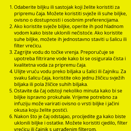
Odaberite biljku ili sastojak koji želite koristiti za
pripremu čaja. Možete koristiti svježe ili suhe biljke,
ovisno o dostupnosti i osobnim preferencijama.
Ako koristite svježe biljke, operite ih pod hladnom
vodom kako biste uklonili nečistoće. Ako koristite
suhe biljke, možete ih jednostavno staviti u šalicu ili
filter vrećicu.
Zagrijte vodu do točke vrenja. Preporučuje se
upotreba filtrirane vode kako bi se osigurala čista i
kvalitetna voda za pripremu čaja.
Ulijte vruću vodu preko biljaka u šalici ili čajniku. Za
svaku šalicu čaja, koristite oko jednu žličicu svježih
biljaka ili pola žličice suhih biljaka.
Ostavite da čaj odstoji nekoliko minuta kako bi se
biljke ispravno prokuhale. Vrijeme potrebno za
infuziju može varirati ovisno o vrsti biljke i jačini
okusa koju želite postići.
Nakon što je čaj odstajao, procijedite ga kako biste
uklonili biljke i ostatke. Možete koristiti cjedilo, filter
vrećicu ili čajnik s ugrađenim filterom.