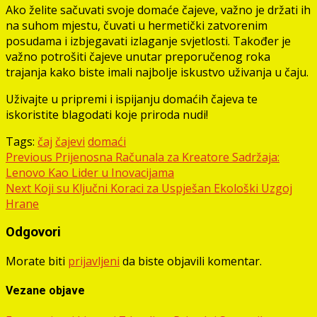
Ako želite sačuvati svoje domaće čajeve, važno je držati ih
na suhom mjestu, čuvati u hermetički zatvorenim
posudama i izbjegavati izlaganje svjetlosti. Također je
važno potrošiti čajeve unutar preporučenog roka
trajanja kako biste imali najbolje iskustvo uživanja u čaju.
Uživajte u pripremi i ispijanju domaćih čajeva te
iskoristite blagodati koje priroda nudi!
Tags:
čaj
čajevi
domaći
Post
Previous
Prijenosna Računala za Kreatore Sadržaja:
Lenovo Kao Lider u Inovacijama
navigation
Next
Koji su Ključni Koraci za Uspješan Ekološki Uzgoj
Hrane
Odgovori
Morate biti
prijavljeni
da biste objavili komentar.
Vezane objave