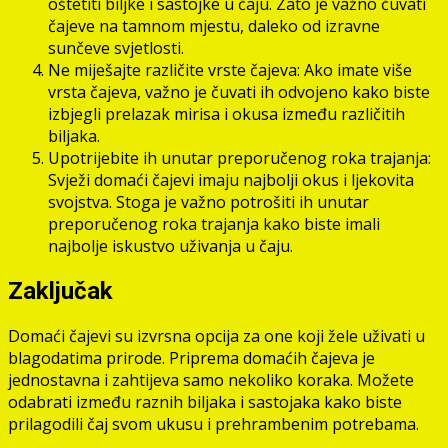
oštetiti biljke i sastojke u čaju. Zato je važno čuvati
čajeve na tamnom mjestu, daleko od izravne
sunčeve svjetlosti.
Ne miješajte različite vrste čajeva: Ako imate više
vrsta čajeva, važno je čuvati ih odvojeno kako biste
izbjegli prelazak mirisa i okusa između različitih
biljaka.
Upotrijebite ih unutar preporučenog roka trajanja:
Svježi domaći čajevi imaju najbolji okus i ljekovita
svojstva. Stoga je važno potrošiti ih unutar
preporučenog roka trajanja kako biste imali
najbolje iskustvo uživanja u čaju.
Zaključak
Domaći čajevi su izvrsna opcija za one koji žele uživati u
blagodatima prirode. Priprema domaćih čajeva je
jednostavna i zahtijeva samo nekoliko koraka. Možete
odabrati između raznih biljaka i sastojaka kako biste
prilagodili čaj svom ukusu i prehrambenim potrebama.