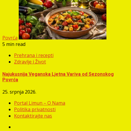
Povrća
5 min read
Prehrana i recepti
Zdravlje i Život
Najukusnija Veganska Ljetna Variva od Sezonskog
Povrća
25. srpnja 2026.
Portal Limun – O Nama
Politika privatnosti
Kontaktirajte nas
Facebook