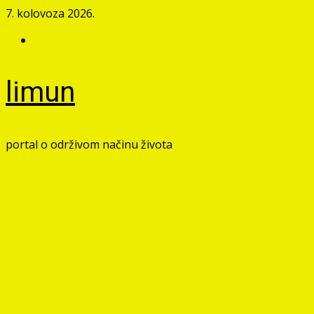
Skip
7. kolovoza 2026.
to
Facebook
content
limun
portal o održivom načinu života