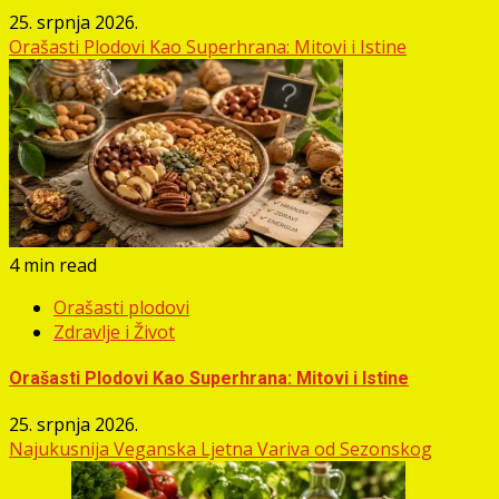
25. srpnja 2026.
Orašasti Plodovi Kao Superhrana: Mitovi i Istine
4 min read
Orašasti plodovi
Zdravlje i Život
Orašasti Plodovi Kao Superhrana: Mitovi i Istine
25. srpnja 2026.
Najukusnija Veganska Ljetna Variva od Sezonskog