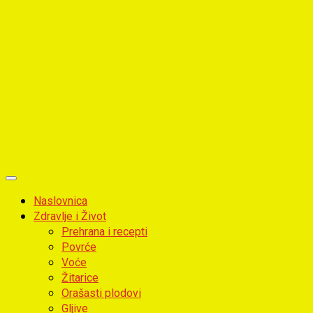
Primary
Menu
Naslovnica
Zdravlje i Život
Prehrana i recepti
Povrće
Voće
Žitarice
Orašasti plodovi
Gljive