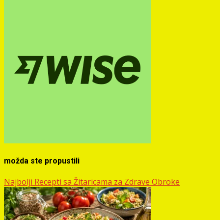
možda ste propustili
Najbolji Recepti sa Žitaricama za Zdrave Obroke