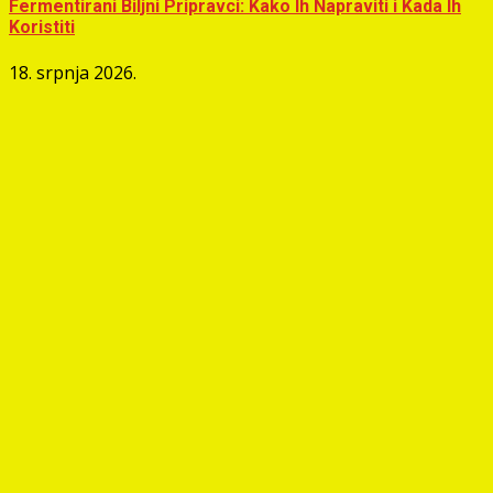
Fermentirani Biljni Pripravci: Kako Ih Napraviti i Kada Ih
Koristiti
18. srpnja 2026.