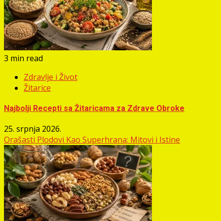
3 min read
Zdravlje i Život
Žitarice
Najbolji Recepti sa Žitaricama za Zdrave Obroke
25. srpnja 2026.
Orašasti Plodovi Kao Superhrana: Mitovi i Istine