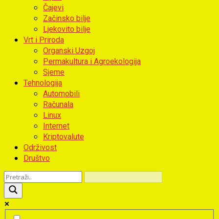
Čajevi
Začinsko bilje
Ljekovito bilje
Vrt i Priroda
Organski Uzgoj
Permakultura i Agroekologija
Sjeme
Tehnologija
Automobili
Računala
Linux
Internet
Kriptovalute
Održivost
Društvo