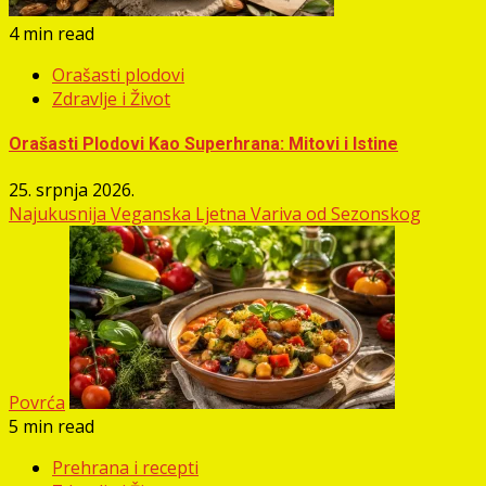
4 min read
Orašasti plodovi
Zdravlje i Život
Orašasti Plodovi Kao Superhrana: Mitovi i Istine
25. srpnja 2026.
Najukusnija Veganska Ljetna Variva od Sezonskog
Povrća
5 min read
Prehrana i recepti