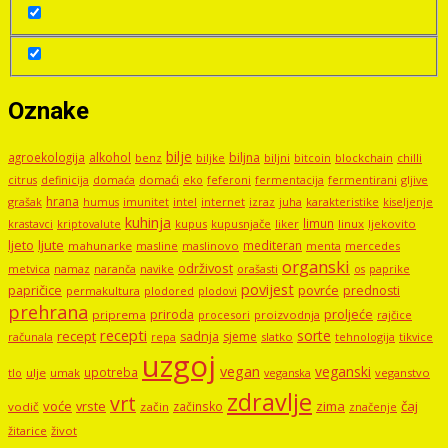
Oznake
bilje
agroekologija
alkohol
biljna
benz
biljni
bitcoin
blockchain
chilli
biljke
domaći
eko
gljive
citrus
definicija
domaća
feferoni
fermentacija
fermentirani
hrana
grašak
imunitet
intel
internet
izraz
juha
karakteristike
humus
kiseljenje
kuhinja
limun
kupus
kupusnjače
liker
linux
ljekovito
krastavci
kriptovalute
ljute
ljeto
mediteran
mahunarke
masline
maslinovo
mercedes
menta
organski
održivost
metvica
namaz
navike
orašasti
naranča
os
paprike
povijest
papričice
povrće
prednosti
permakultura
plodored
plodovi
prehrana
proljeće
priroda
priprema
procesori
proizvodnja
rajčice
recepti
sorte
recept
sadnja
sjeme
računala
repa
slatko
tehnologija
tikvice
uzgoj
vegan
veganski
upotreba
tlo
ulje
umak
veganstvo
veganska
zdravlje
vrt
voće
vrste
zima
čaj
začinsko
vodič
začin
značenje
žitarice
život