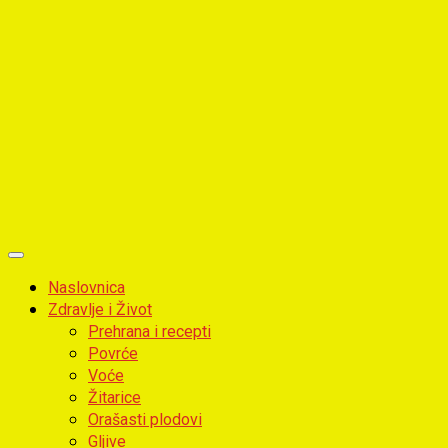
Primary
Menu
Naslovnica
Zdravlje i Život
Prehrana i recepti
Povrće
Voće
Žitarice
Orašasti plodovi
Gljive