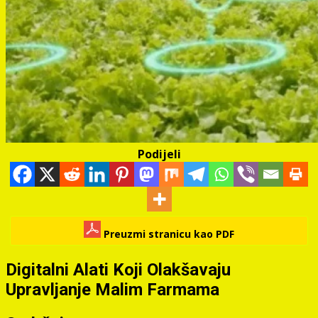
Podijeli
Preuzmi stranicu kao PDF
Digitalni Alati Koji Olakšavaju
Upravljanje Malim Farmama