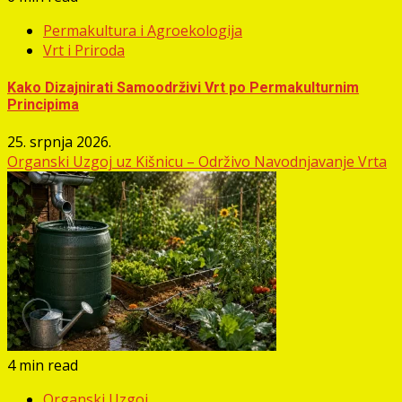
Permakultura i Agroekologija
Vrt i Priroda
Kako Dizajnirati Samoodrživi Vrt po Permakulturnim
Principima
25. srpnja 2026.
Organski Uzgoj uz Kišnicu – Održivo Navodnjavanje Vrta
4 min read
Organski Uzgoj