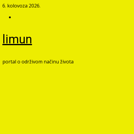
Skip
6. kolovoza 2026.
to
Facebook
content
limun
portal o održivom načinu života