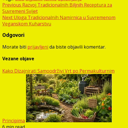
Post
Previous
Razvoj Tradicionalnih Biljnih Receptura za
Suvremeni Svijet
navigation
Next
Uloga Tradicionalnih Namirnica u Suvremenom
Veganskom Kuharstvu
Odgovori
Morate biti
prijavljeni
da biste objavili komentar.
Vezane objave
Kako Dizajnirati Samoodrživi Vrt po Permakulturnim
Principima
6 min read