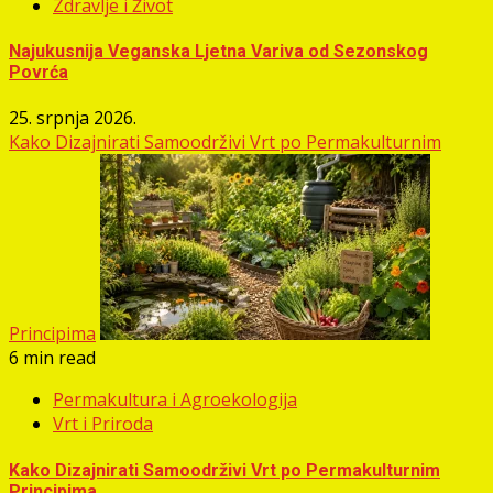
Zdravlje i Život
Najukusnija Veganska Ljetna Variva od Sezonskog
Povrća
25. srpnja 2026.
Kako Dizajnirati Samoodrživi Vrt po Permakulturnim
Principima
6 min read
Permakultura i Agroekologija
Vrt i Priroda
Kako Dizajnirati Samoodrživi Vrt po Permakulturnim
Principima