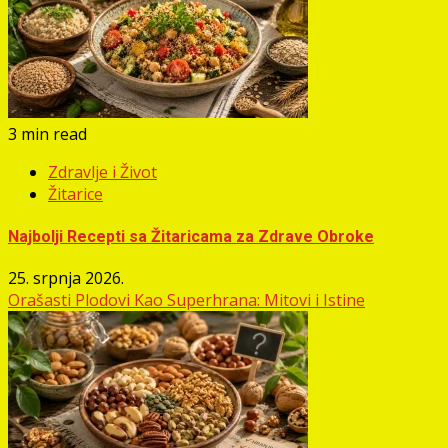
3 min read
Zdravlje i Život
Žitarice
Najbolji Recepti sa Žitaricama za Zdrave Obroke
25. srpnja 2026.
Orašasti Plodovi Kao Superhrana: Mitovi i Istine