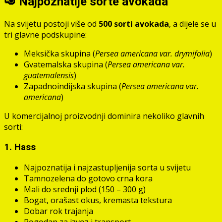
🥑 Najpoznatije sorte avokada
Na svijetu postoji više od
500 sorti avokada
, a dijele se u
tri glavne podskupine:
Meksička skupina (
Persea americana var. drymifolia
)
Gvatemalska skupina (
Persea americana var.
guatemalensis
)
Zapadnoindijska skupina (
Persea americana var.
americana
)
U komercijalnoj proizvodnji dominira nekoliko glavnih
sorti:
1.
Hass
Najpoznatija i najzastupljenija sorta u svijetu
Tamnozelena do gotovo crna kora
Mali do srednji plod (150 – 300 g)
Bogat, orašast okus, kremasta tekstura
Dobar rok trajanja
Pogodan za izvoz i transport