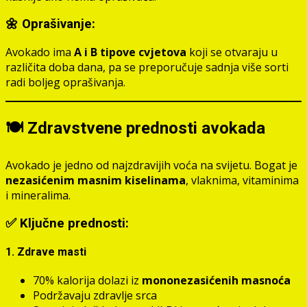
🌼 Oprašivanje:
Avokado ima
A i B tipove cvjetova
koji se otvaraju u
različita doba dana, pa se preporučuje sadnja više sorti
radi boljeg oprašivanja.
🍽️ Zdravstvene prednosti avokada
Avokado je jedno od najzdravijih voća na svijetu. Bogat je
nezasićenim masnim kiselinama
, vlaknima, vitaminima
i mineralima.
✅ Ključne prednosti:
1.
Zdrave masti
70% kalorija dolazi iz
mononezasićenih masnoća
Podržavaju zdravlje srca