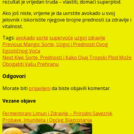
rezultat je vrijedan truda – vlastiti, domaći superplod.
Ako još niste, vrijeme je da uvrstite avokado u svoj
jelovnik i iskoristite njegove brojne prednosti za zdravlje i
vitalnost.
Tags:
avokado
sorte
supervoće
uzgoj
zdravlje
Post
Previous
Mango: Sorte, Uzgoj i Prednosti Ovog
Egzotičnog Voća
navigation
Next
Kiwi: Sorte, Prednosti i Kako Ovaj Tropski Plod Može
Obogatiti Vašu Prehranu
Odgovori
Morate biti
prijavljeni
da biste objavili komentar.
Vezane objave
Fermentirani Limun i Zdravlje – Prirodni Saveznik
Probave, Imuniteta i Općeg Blagostanja