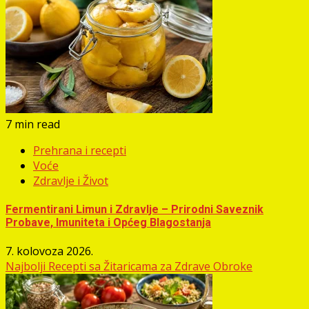
7 min read
Prehrana i recepti
Voće
Zdravlje i Život
Fermentirani Limun i Zdravlje – Prirodni Saveznik
Probave, Imuniteta i Općeg Blagostanja
7. kolovoza 2026.
Najbolji Recepti sa Žitaricama za Zdrave Obroke