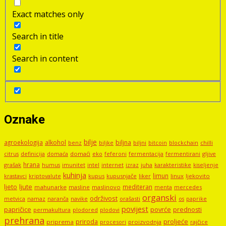
Exact matches only
Search in title
Search in content
Oznake
bilje
agroekologija
alkohol
biljna
benz
biljni
bitcoin
blockchain
chilli
biljke
domaći
eko
gljive
citrus
definicija
domaća
feferoni
fermentacija
fermentirani
hrana
grašak
imunitet
intel
internet
izraz
juha
karakteristike
humus
kiseljenje
kuhinja
limun
kupus
kupusnjače
liker
linux
ljekovito
krastavci
kriptovalute
ljute
ljeto
mediteran
mahunarke
masline
maslinovo
mercedes
menta
organski
održivost
metvica
namaz
navike
orašasti
naranča
os
paprike
povijest
papričice
povrće
prednosti
permakultura
plodored
plodovi
prehrana
proljeće
priroda
priprema
procesori
proizvodnja
rajčice