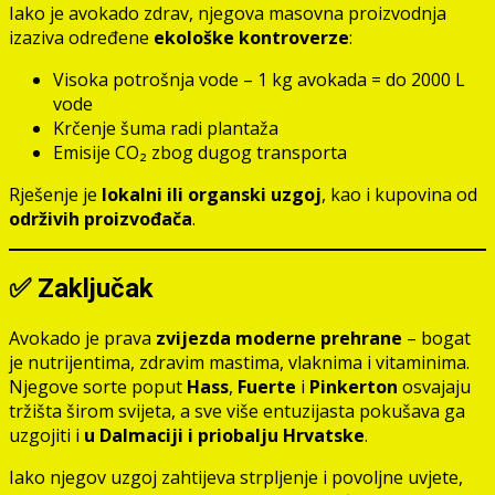
Iako je avokado zdrav, njegova masovna proizvodnja
izaziva određene
ekološke kontroverze
:
Visoka potrošnja vode – 1 kg avokada = do 2000 L
vode
Krčenje šuma radi plantaža
Emisije CO₂ zbog dugog transporta
Rješenje je
lokalni ili organski uzgoj
, kao i kupovina od
održivih proizvođača
.
✅ Zaključak
Avokado je prava
zvijezda moderne prehrane
– bogat
je nutrijentima, zdravim mastima, vlaknima i vitaminima.
Njegove sorte poput
Hass
,
Fuerte
i
Pinkerton
osvajaju
tržišta širom svijeta, a sve više entuzijasta pokušava ga
uzgojiti i
u Dalmaciji i priobalju Hrvatske
.
Iako njegov uzgoj zahtijeva strpljenje i povoljne uvjete,