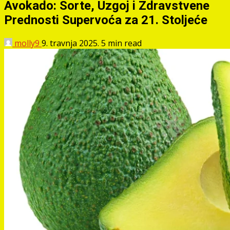
Avokado: Sorte, Uzgoj i Zdravstvene
Prednosti Supervoća za 21. Stoljeće
molly9
9. travnja 2025.
5 min read