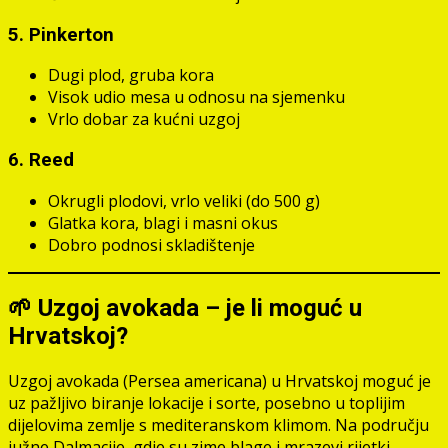
5.
Pinkerton
Dugi plod, gruba kora
Visok udio mesa u odnosu na sjemenku
Vrlo dobar za kućni uzgoj
6.
Reed
Okrugli plodovi, vrlo veliki (do 500 g)
Glatka kora, blagi i masni okus
Dobro podnosi skladištenje
🌱 Uzgoj avokada – je li moguć u
Hrvatskoj?
Uzgoj avokada (Persea americana) u Hrvatskoj moguć je
uz pažljivo biranje lokacije i sorte, posebno u toplijim
dijelovima zemlje s mediteranskom klimom. Na području
južne Dalmacije, gdje su zime blage i mrazevi rijetki,