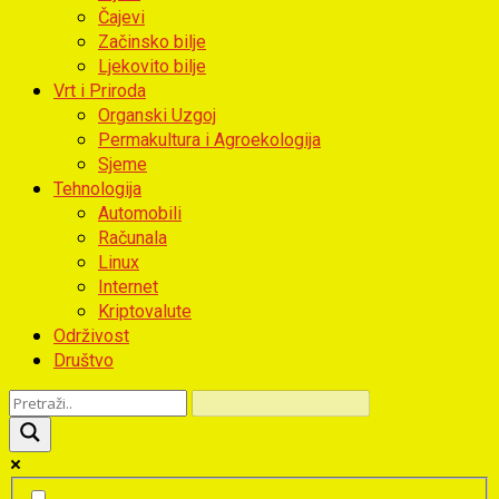
Čajevi
Začinsko bilje
Ljekovito bilje
Vrt i Priroda
Organski Uzgoj
Permakultura i Agroekologija
Sjeme
Tehnologija
Automobili
Računala
Linux
Internet
Kriptovalute
Održivost
Društvo