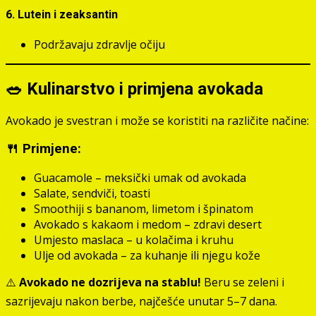
6.
Lutein i zeaksantin
Podržavaju zdravlje očiju
🥗 Kulinarstvo i primjena avokada
Avokado je svestran i može se koristiti na različite načine:
🍴 Primjene:
Guacamole – meksički umak od avokada
Salate, sendviči, toasti
Smoothiji s bananom, limetom i špinatom
Avokado s kakaom i medom – zdravi desert
Umjesto maslaca – u kolačima i kruhu
Ulje od avokada – za kuhanje ili njegu kože
⚠️
Avokado ne dozrijeva na stablu!
Beru se zeleni i
sazrijevaju nakon berbe, najčešće unutar 5–7 dana.