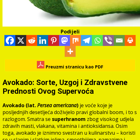
Podijeli
Preuzmi stranicu kao PDF
Avokado: Sorte, Uzgoj i Zdravstvene
Prednosti Ovog Supervoća
Avokado (lat.
Persea americana
)
je voće koje je
posljednjih desetljeća doživjelo pravi globalni boom, i to s
razlogom. Smatra se
superhranom
zbog visokog udjela
zdravih masti, vlakana, vitamina i antioksidansa. Osim
toga, avokado je iznimno svestran u kulinarstvu – koristi
se u slanim i slatkim jelima, smoothijima, namazima i