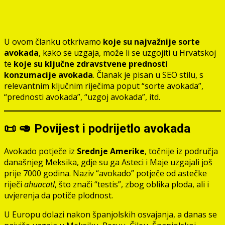
U ovom članku otkrivamo
koje su najvažnije sorte
avokada
, kako se uzgaja, može li se uzgojiti u Hrvatskoj
te
koje su ključne zdravstvene prednosti
konzumacije avokada
. Članak je pisan u SEO stilu, s
relevantnim ključnim riječima poput “sorte avokada”,
“prednosti avokada”, “uzgoj avokada”, itd.
📜 🥑 Povijest i podrijetlo avokada
Avokado potječe iz
Srednje Amerike
, točnije iz područja
današnjeg Meksika, gdje su ga Asteci i Maje uzgajali još
prije 7000 godina. Naziv “avokado” potječe od astečke
riječi
ahuacatl
, što znači “testis”, zbog oblika ploda, ali i
uvjerenja da potiče plodnost.
U Europu dolazi nakon španjolskih osvajanja, a danas se