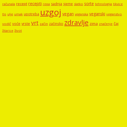
recepti
sorte
recept
sadnja
sjeme
računala
repa
slatko
tehnologija
tikvice
uzgoj
vegan
veganski
upotreba
tlo
ulje
umak
veganstvo
veganska
zdravlje
vrt
voće
vrste
zima
čaj
začinsko
vodič
začin
značenje
žitarice
život