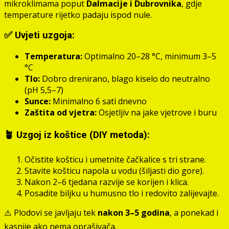
mikroklimama poput
Dalmacije i Dubrovnika
, gdje
temperature rijetko padaju ispod nule.
✅ Uvjeti uzgoja:
Temperatura:
Optimalno 20–28 °C, minimum 3–5
°C
Tlo:
Dobro drenirano, blago kiselo do neutralno
(pH 5,5–7)
Sunce:
Minimalno 6 sati dnevno
Zaštita od vjetra:
Osjetljiv na jake vjetrove i buru
🪴 Uzgoj iz koštice (DIY metoda):
Očistite košticu i umetnite čačkalice s tri strane.
Stavite košticu napola u vodu (šiljasti dio gore).
Nakon 2–6 tjedana razvije se korijen i klica.
Posadite biljku u humusno tlo i redovito zalijevajte.
⚠️ Plodovi se javljaju tek
nakon 3–5 godina
, a ponekad i
kasnije ako nema oprašivača.