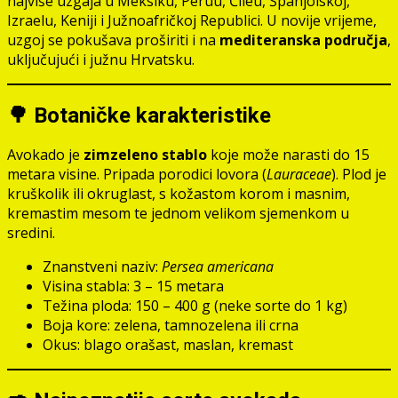
najviše uzgaja u Meksiku, Peruu, Čileu, Španjolskoj,
Izraelu, Keniji i Južnoafričkoj Republici. U novije vrijeme,
uzgoj se pokušava proširiti i na
mediteranska područja
,
uključujući i južnu Hrvatsku.
🌳 Botaničke karakteristike
Avokado je
zimzeleno stablo
koje može narasti do 15
metara visine. Pripada porodici lovora (
Lauraceae
). Plod je
kruškolik ili okruglast, s kožastom korom i masnim,
kremastim mesom te jednom velikom sjemenkom u
sredini.
Znanstveni naziv:
Persea americana
Visina stabla: 3 – 15 metara
Težina ploda: 150 – 400 g (neke sorte do 1 kg)
Boja kore: zelena, tamnozelena ili crna
Okus: blago orašast, maslan, kremast