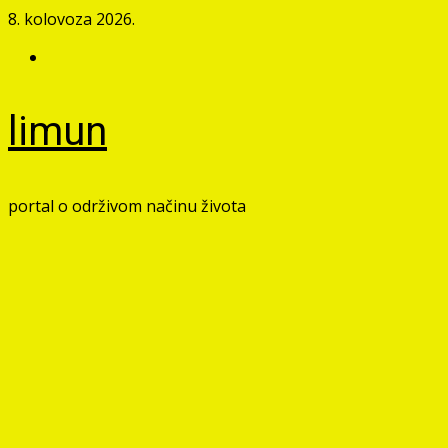
Skip
8. kolovoza 2026.
to
Facebook
content
limun
portal o održivom načinu života