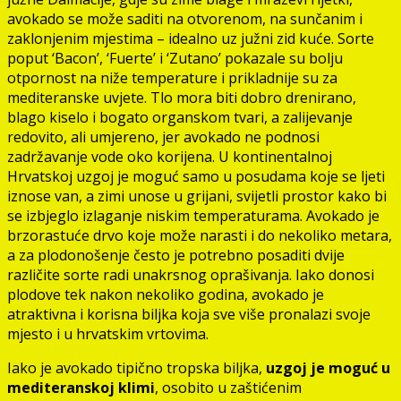
avokado se može saditi na otvorenom, na sunčanim i
zaklonjenim mjestima – idealno uz južni zid kuće. Sorte
poput ‘Bacon’, ‘Fuerte’ i ‘Zutano’ pokazale su bolju
otpornost na niže temperature i prikladnije su za
mediteranske uvjete. Tlo mora biti dobro drenirano,
blago kiselo i bogato organskom tvari, a zalijevanje
redovito, ali umjereno, jer avokado ne podnosi
zadržavanje vode oko korijena. U kontinentalnoj
Hrvatskoj uzgoj je moguć samo u posudama koje se ljeti
iznose van, a zimi unose u grijani, svijetli prostor kako bi
se izbjeglo izlaganje niskim temperaturama. Avokado je
brzorastuće drvo koje može narasti i do nekoliko metara,
a za plodonošenje često je potrebno posaditi dvije
različite sorte radi unakrsnog oprašivanja. Iako donosi
plodove tek nakon nekoliko godina, avokado je
atraktivna i korisna biljka koja sve više pronalazi svoje
mjesto i u hrvatskim vrtovima.
Iako je avokado tipično tropska biljka,
uzgoj je moguć u
mediteranskoj klimi
, osobito u zaštićenim