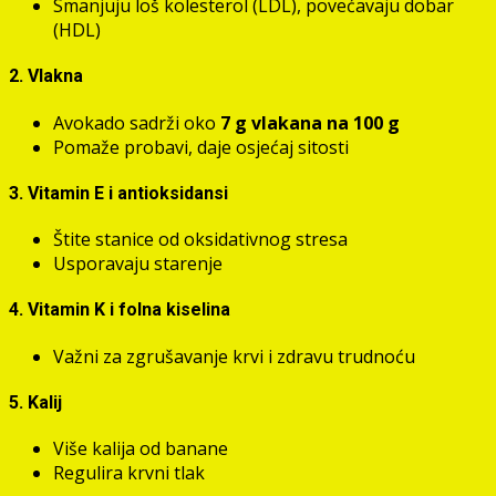
Smanjuju loš kolesterol (LDL), povećavaju dobar
(HDL)
2.
Vlakna
Avokado sadrži oko
7 g vlakana na 100 g
Pomaže probavi, daje osjećaj sitosti
3.
Vitamin E i antioksidansi
Štite stanice od oksidativnog stresa
Usporavaju starenje
4.
Vitamin K i folna kiselina
Važni za zgrušavanje krvi i zdravu trudnoću
5.
Kalij
Više kalija od banane
Regulira krvni tlak