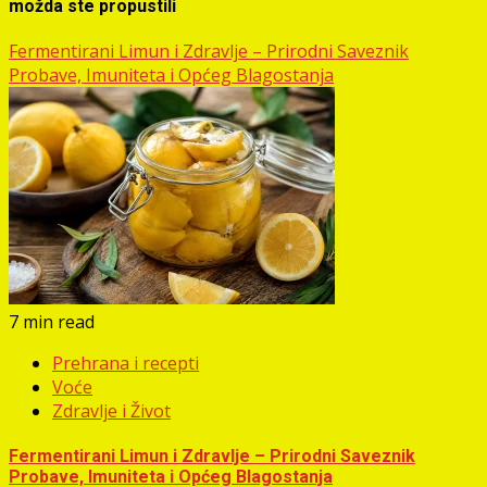
možda ste propustili
Fermentirani Limun i Zdravlje – Prirodni Saveznik
Probave, Imuniteta i Općeg Blagostanja
7 min read
Prehrana i recepti
Voće
Zdravlje i Život
Fermentirani Limun i Zdravlje – Prirodni Saveznik
Probave, Imuniteta i Općeg Blagostanja