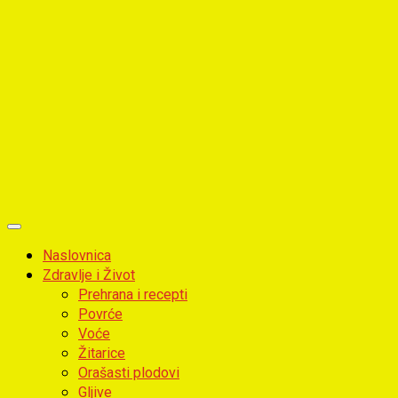
Primary
Menu
Naslovnica
Zdravlje i Život
Prehrana i recepti
Povrće
Voće
Žitarice
Orašasti plodovi
Gljive