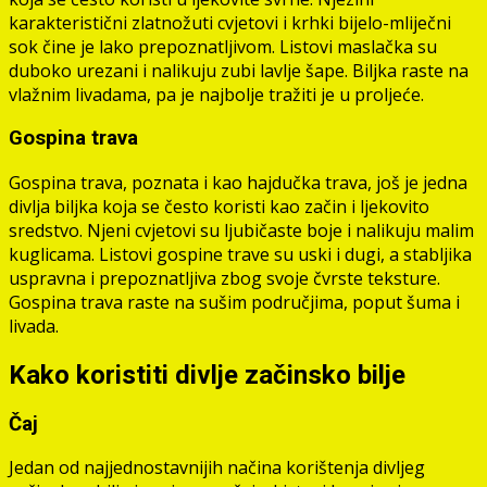
karakteristični zlatnožuti cvjetovi i krhki bijelo-mliječni
sok čine je lako prepoznatljivom. Listovi maslačka su
duboko urezani i nalikuju zubi lavlje šape. Biljka raste na
vlažnim livadama, pa je najbolje tražiti je u proljeće.
Gospina trava
Gospina trava, poznata i kao hajdučka trava, još je jedna
divlja biljka koja se često koristi kao začin i ljekovito
sredstvo. Njeni cvjetovi su ljubičaste boje i nalikuju malim
kuglicama. Listovi gospine trave su uski i dugi, a stabljika
uspravna i prepoznatljiva zbog svoje čvrste teksture.
Gospina trava raste na sušim područjima, poput šuma i
livada.
Kako koristiti divlje začinsko bilje
Čaj
Jedan od najjednostavnijih načina korištenja divljeg