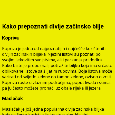
Kako prepoznati divlje začinsko bilje
Kopriva
Kopriva je jedna od najpoznatijih i najčešće korištenih
divljih začinskih biljaka. Njezini listovi su poznati po
svojim ljekovitim svojstvima, ali i peckanju pri dodiru.
Kako biste je prepoznali, potražite biljku koja ima srčasto
oblikovane listove sa šiljatim rubovima. Boja listova može
varirati od svijetlo zelene do tamno zelene, ovisno o vrsti.
Kopriva raste u vlažnim područjima, poput livada i šuma,
pa ju često možete pronaći uz obale rijeka ili jezera.
Maslačak
Maslačak je još jedna popularna divlja začinska biljka
koja se često koristi u ljekovite svrhe. Njezini