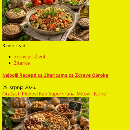
3 min read
Zdravlje i Život
Žitarice
Najbolji Recepti sa Žitaricama za Zdrave Obroke
25. srpnja 2026.
Orašasti Plodovi Kao Superhrana: Mitovi i Istine