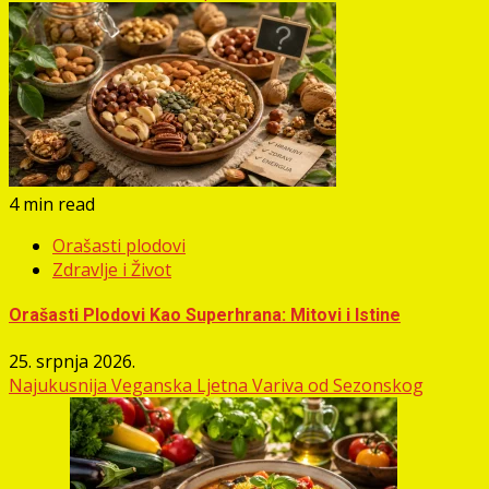
4 min read
Orašasti plodovi
Zdravlje i Život
Orašasti Plodovi Kao Superhrana: Mitovi i Istine
25. srpnja 2026.
Najukusnija Veganska Ljetna Variva od Sezonskog