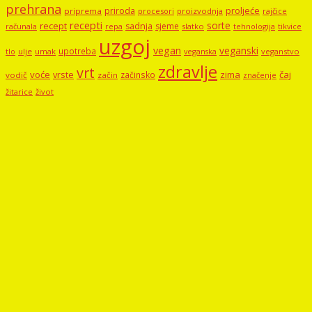
prehrana
proljeće
priroda
priprema
procesori
proizvodnja
rajčice
recepti
sorte
recept
sadnja
sjeme
računala
repa
slatko
tehnologija
tikvice
uzgoj
vegan
veganski
upotreba
tlo
ulje
umak
veganstvo
veganska
zdravlje
vrt
voće
vrste
zima
čaj
začinsko
vodič
začin
značenje
žitarice
život