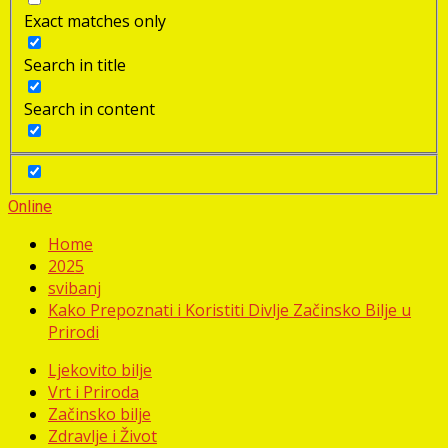
Exact matches only
Search in title
Search in content
Online
Home
2025
svibanj
Kako Prepoznati i Koristiti Divlje Začinsko Bilje u
Prirodi
Ljekovito bilje
Vrt i Priroda
Začinsko bilje
Zdravlje i Život