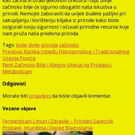
kao začina ili izradi ljekovitih tinktura i ulja, divlje
začinsko bilje će sigurno obogatiti naša iskustva u
prirodi. Nemojte zaboraviti da uvijek budete pažljivi pri
sakupljanju i korištenju biljaka iz prirode kako biste
osigurali svoju sigurnost i očuvali prirodne resurse koje
nam pruža naša predivna priroda.
Tags:
bolje
divlje
priroda
začinsko
Post
Previous
Razlika Između Hidroponskog i Tradicionalnog
Uzgoja Povrća
navigation
Next
Začinsko Bilje i Njegov Utjecaj na Probavu i
Metabolizam
Odgovori
Morate biti
prijavljeni
da biste objavili komentar.
Vezane objave
Fermentirani Limun i Zdravlje – Prirodni Saveznik
Probave, Imuniteta i Općeg Blagostanja