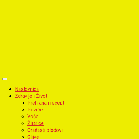
Primary
Menu
Naslovnica
Zdravlje i Život
Prehrana i recepti
Povrće
Voće
Žitarice
Orašasti plodovi
Gljive