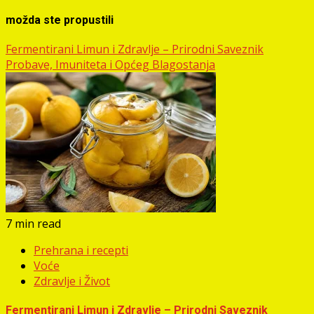
možda ste propustili
Fermentirani Limun i Zdravlje – Prirodni Saveznik
Probave, Imuniteta i Općeg Blagostanja
7 min read
Prehrana i recepti
Voće
Zdravlje i Život
Fermentirani Limun i Zdravlje – Prirodni Saveznik