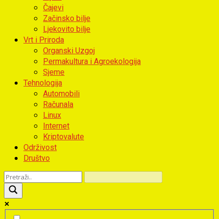
Čajevi
Začinsko bilje
Ljekovito bilje
Vrt i Priroda
Organski Uzgoj
Permakultura i Agroekologija
Sjeme
Tehnologija
Automobili
Računala
Linux
Internet
Kriptovalute
Održivost
Društvo