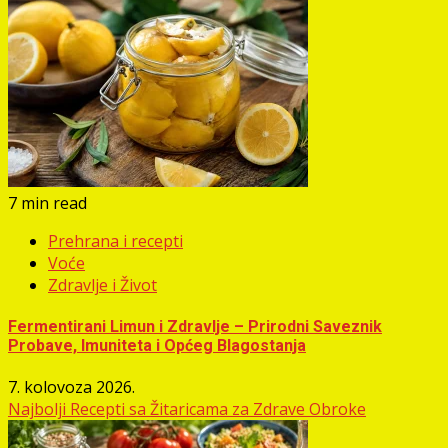
7 min read
Prehrana i recepti
Voće
Zdravlje i Život
Fermentirani Limun i Zdravlje – Prirodni Saveznik
Probave, Imuniteta i Općeg Blagostanja
7. kolovoza 2026.
Najbolji Recepti sa Žitaricama za Zdrave Obroke