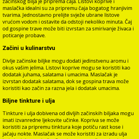
začinskog bilja je priprema čaja. Listovi koprive i
maslačka idealni su za pripremu čaja bogatog hranjivim
tvarima. Jednostavno prelijte svježe ubrane listove
vrućom vodom i ostavite da odstoji nekoliko minuta. Čaj
od gospine trave može biti izvrstan za smirivanje živaca i
poticanje probave.
Začini u kulinarstvu
Divlje začinske biljke mogu dodati jedinstvenu aromu i
okus vašim jelima. Listovi koprive mogu se koristiti kao
dodatak juhama, salatama i umacima. Maslačak je
izvrstan dodatak salatama, dok se gospina trava može
koristiti kao začin za razna jela i dodatak umacima.
Biljne tinkture i ulja
Tinkture i ulja dobivena od divljih začinskih biljaka mogu
imati izvanredne ljekovite učinke. Kopriva se može
koristiti za pripremu tinktura koje potiču rast kose i
jačaju nokte. Maslačak se može koristiti za izradu ulja