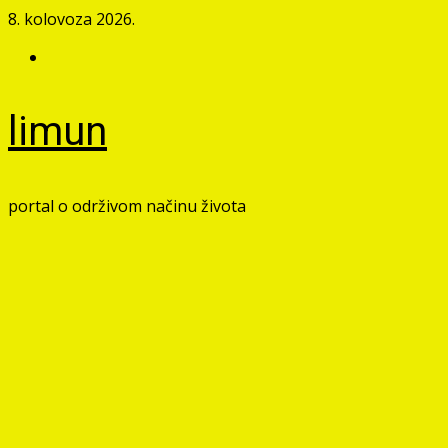
Skip
8. kolovoza 2026.
to
Facebook
content
limun
portal o održivom načinu života