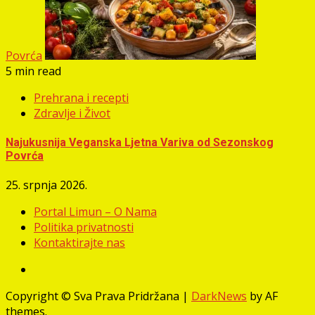
Povrća
5 min read
Prehrana i recepti
Zdravlje i Život
Najukusnija Veganska Ljetna Variva od Sezonskog
Povrća
25. srpnja 2026.
Portal Limun – O Nama
Politika privatnosti
Kontaktirajte nas
Facebook
Copyright © Sva Prava Pridržana
|
DarkNews
by AF
themes.