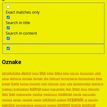
Exact matches only
Search in title
Search in content
Oznake
bilje
agroekologija
alkohol
biljna
benz
biljni
bitcoin
blockchain
chilli
biljke
domaći
eko
gljive
citrus
definicija
domaća
feferoni
fermentacija
fermentirani
hrana
grašak
imunitet
intel
internet
izraz
juha
karakteristike
humus
kiseljenje
kuhinja
limun
kupus
kupusnjače
liker
linux
ljekovito
krastavci
kriptovalute
ljute
ljeto
mediteran
mahunarke
masline
maslinovo
mercedes
menta
organski
održivost
metvica
namaz
navike
orašasti
naranča
os
paprike
povijest
papričice
povrće
prednosti
permakultura
plodored
plodovi