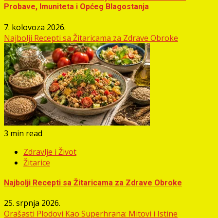
Probave, Imuniteta i Općeg Blagostanja
7. kolovoza 2026.
Najbolji Recepti sa Žitaricama za Zdrave Obroke
3 min read
Zdravlje i Život
Žitarice
Najbolji Recepti sa Žitaricama za Zdrave Obroke
25. srpnja 2026.
Orašasti Plodovi Kao Superhrana: Mitovi i Istine