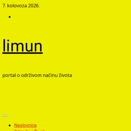
Skip
7. kolovoza 2026.
to
Facebook
content
limun
portal o održivom načinu života
Primary
Menu
Naslovnica