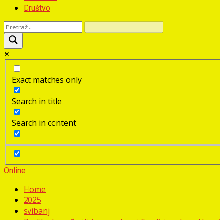
Društvo
Exact matches only
Search in title
Search in content
Online
Home
2025
svibanj