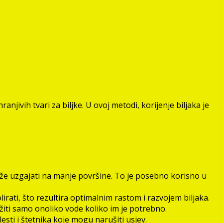
njivih tvari za biljke. U ovoj metodi, korijenje biljaka je
ože uzgajati na manje površine. To je posebno korisno u
rati, što rezultira optimalnim rastom i razvojem biljaka.
iti samo onoliko vode koliko im je potrebno.
esti i štetnika koje mogu narušiti usjev.