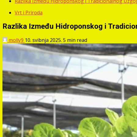
Razlika Između Hidroponskog i Tradicionalnog Uzgo
Vrt i Priroda
Razlika Između Hidroponskog i Tradici
molly9
10. svibnja 2025.
5 min read