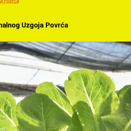
ja Povrća
onalnog Uzgoja Povrća