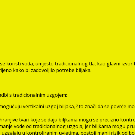
koristi voda, umjesto tradicionalnog tla, kao glavni izvor hra
ljeno kako bi zadovoljilo potrebe biljaka.
dbi s tradicionalnim uzgojem:
ogućuju vertikalni uzgoj biljaka, što znači da se povrće m
njive tvari koje se daju biljkama mogu se precizno kontroli
manje vode od tradicionalnog uzgoja, jer biljkama mogu pruž
 uzgajaju u kontroliranim uvjetima, postoji manji rizik od bol