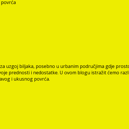
a povrća
a uzgoj biljaka, posebno u urbanim područjima gdje prostor
svoje prednosti i nedostatke. U ovom blogu istražit ćemo ra
ravog i ukusnog povrća.