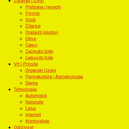
Zdravlje i Život
Prehrana i recepti
Povrće
Voće
Žitarice
Orašasti plodovi
Gljive
Čajevi
Začinsko bilje
Ljekovito bilje
Vrt i Priroda
Organski Uzgoj
Permakultura i Agroekologija
Sjeme
Tehnologija
Automobili
Računala
Linux
Internet
Kriptovalute
Održivost