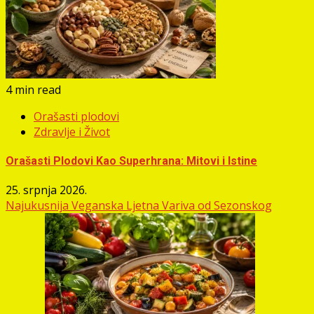
4 min read
Orašasti plodovi
Zdravlje i Život
Orašasti Plodovi Kao Superhrana: Mitovi i Istine
25. srpnja 2026.
Najukusnija Veganska Ljetna Variva od Sezonskog