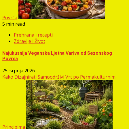
Povrća
5 min read
Prehrana i recepti
Zdravlje i Život
Najukusnija Veganska Ljetna Variva od Sezonskog
Povrća
25. srpnja 2026.
Kako Dizajnirati Samoodrživi Vrt po Permakulturnim
Principima