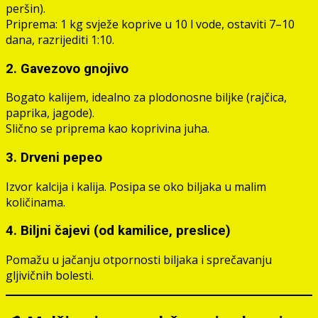
peršin).
Priprema: 1 kg svježe koprive u 10 l vode, ostaviti 7–10
dana, razrijediti 1:10.
2.
Gavezovo gnojivo
Bogato kalijem, idealno za plodonosne biljke (rajčica,
paprika, jagode).
Slično se priprema kao koprivina juha.
3.
Drveni pepeo
Izvor kalcija i kalija. Posipa se oko biljaka u malim
količinama.
4.
Biljni čajevi (od kamilice, preslice)
Pomažu u jačanju otpornosti biljaka i sprečavanju
gljivičnih bolesti.