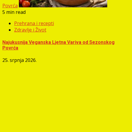
Povrća
5 min read
Prehrana i recepti
Zdravlje i Život
Najukusnija Veganska Ljetna Variva od Sezonskog
Povrća
25. srpnja 2026.