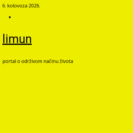
Skip
6. kolovoza 2026.
to
Facebook
content
limun
portal o održivom načinu života