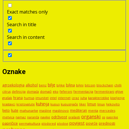
Exact matches only
Search in title
Search in content
Oznake
bilje
agroekologija
alkohol
biljna
benz
biljni
bitcoin
blockchain
chilli
biljke
domaći
eko
gljive
citrus
definicija
domaća
feferoni
fermentacija
fermentirani
hrana
grašak
imunitet
intel
internet
izraz
juha
karakteristike
humus
kiseljenje
kuhinja
limun
kupus
kupusnjače
liker
linux
ljekovito
krastavci
kriptovalute
ljute
ljeto
mediteran
mahunarke
masline
maslinovo
mercedes
menta
organski
održivost
metvica
namaz
navike
orašasti
naranča
os
paprike
povijest
papričice
povrće
prednosti
permakultura
plodored
plodovi