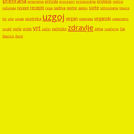
prehrana
proljeće
priroda
priprema
procesori
proizvodnja
rajčice
recepti
sorte
recept
sadnja
sjeme
računala
repa
slatko
tehnologija
tikvice
uzgoj
vegan
veganski
upotreba
tlo
ulje
umak
veganstvo
veganska
zdravlje
vrt
voće
vrste
zima
čaj
začinsko
vodič
začin
značenje
žitarice
život