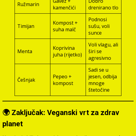
Gavez +
Dobro
Ružmarin
kamenčići
drenirano tlo
Podnosi
Kompost +
Timijan
sušu, voli
suha malč
sunce
Voli vlagu, ali
Koprivina
Menta
širi se
juha (rijetko)
agresivno
Sadi se u
Pepeo +
jesen, odbija
Češnjak
kompost
mnoge
štetočine
🌍 Zaključak: Veganski vrt za zdrav
planet