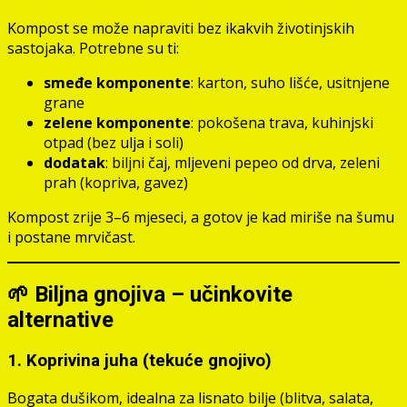
Kompost se može napraviti bez ikakvih životinjskih
sastojaka. Potrebne su ti:
smeđe komponente
: karton, suho lišće, usitnjene
grane
zelene komponente
: pokošena trava, kuhinjski
otpad (bez ulja i soli)
dodatak
: biljni čaj, mljeveni pepeo od drva, zeleni
prah (kopriva, gavez)
Kompost zrije 3–6 mjeseci, a gotov je kad miriše na šumu
i postane mrvičast.
🌱 Biljna gnojiva – učinkovite
alternative
1.
Koprivina juha (tekuće gnojivo)
Bogata dušikom, idealna za lisnato bilje (blitva, salata,