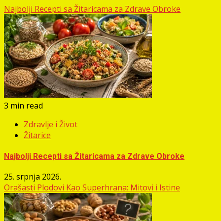
Najbolji Recepti sa Žitaricama za Zdrave Obroke
3 min read
Zdravlje i Život
Žitarice
Najbolji Recepti sa Žitaricama za Zdrave Obroke
25. srpnja 2026.
Orašasti Plodovi Kao Superhrana: Mitovi i Istine