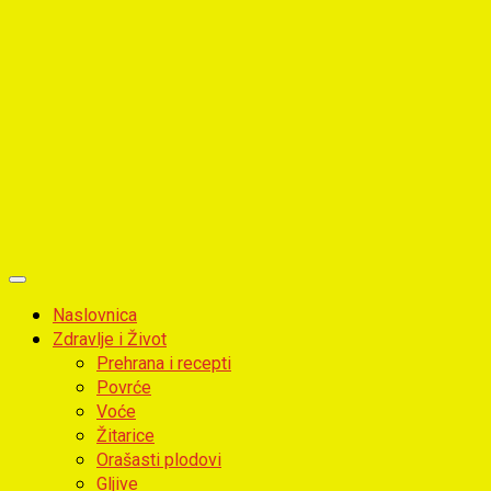
Primary
Menu
Naslovnica
Zdravlje i Život
Prehrana i recepti
Povrće
Voće
Žitarice
Orašasti plodovi
Gljive