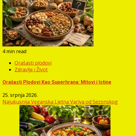
4 min read
Orašasti plodovi
Zdravlje i Život
Orašasti Plodovi Kao Superhrana: Mitovi i Istine
25. srpnja 2026.
Najukusnija Veganska Ljetna Variva od Sezonskog