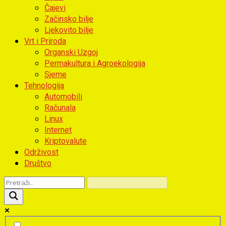
Čajevi
Začinsko bilje
Ljekovito bilje
Vrt i Priroda
Organski Uzgoj
Permakultura i Agroekologija
Sjeme
Tehnologija
Automobili
Računala
Linux
Internet
Kriptovalute
Održivost
Društvo