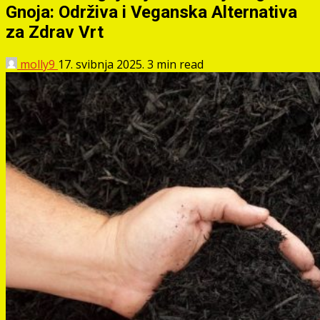
Gnoja: Održiva i Veganska Alternativa
za Zdrav Vrt
molly9
17. svibnja 2025.
3 min read