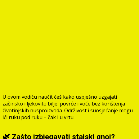
U ovom vodiču naučit ćeš kako uspješno uzgajati
začinsko i ljekovito bilje, povrće i voće bez korištenja
životinjskih nusproizvoda. Održivost i suosjećanje mogu
ići ruku pod ruku – čak i u vrtu.
🌿 Zašto izbjegavati stajski gnoj?