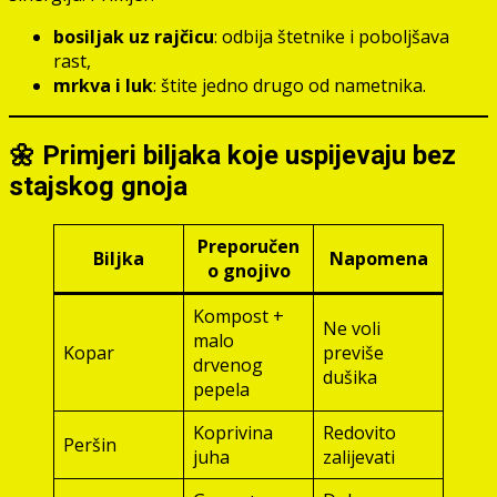
bosiljak uz rajčicu
: odbija štetnike i poboljšava
rast,
mrkva i luk
: štite jedno drugo od nametnika.
🌼 Primjeri biljaka koje uspijevaju bez
stajskog gnoja
Preporučen
Biljka
Napomena
o gnojivo
Kompost +
Ne voli
malo
Kopar
previše
drvenog
dušika
pepela
Koprivina
Redovito
Peršin
juha
zalijevati