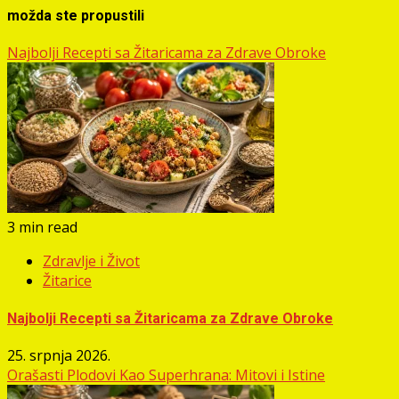
možda ste propustili
Najbolji Recepti sa Žitaricama za Zdrave Obroke
3 min read
Zdravlje i Život
Žitarice
Najbolji Recepti sa Žitaricama za Zdrave Obroke
25. srpnja 2026.
Orašasti Plodovi Kao Superhrana: Mitovi i Istine