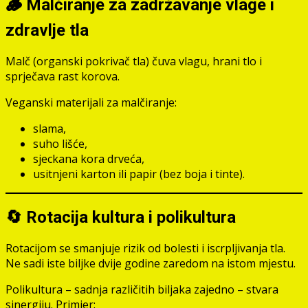
🪵 Malčiranje za zadržavanje vlage i
zdravlje tla
Malč (organski pokrivač tla) čuva vlagu, hrani tlo i
sprječava rast korova.
Veganski materijali za malčiranje:
slama,
suho lišće,
sjeckana kora drveća,
usitnjeni karton ili papir (bez boja i tinte).
🔄 Rotacija kultura i polikultura
Rotacijom se smanjuje rizik od bolesti i iscrpljivanja tla.
Ne sadi iste biljke dvije godine zaredom na istom mjestu.
Polikultura – sadnja različitih biljaka zajedno – stvara
sinergiju. Primjer: