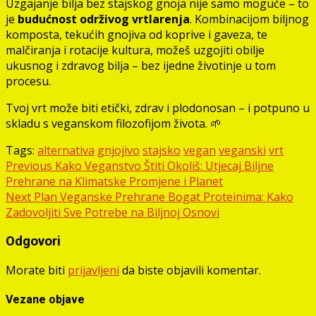
Uzgajanje bilja bez stajskog gnoja nije samo moguće – to
je
budućnost održivog vrtlarenja
. Kombinacijom biljnog
komposta, tekućih gnojiva od koprive i gaveza, te
malčiranja i rotacije kultura, možeš uzgojiti obilje
ukusnog i zdravog bilja – bez ijedne životinje u tom
procesu.
Tvoj vrt može biti etički, zdrav i plodonosan – i potpuno u
skladu s veganskom filozofijom života. 🌱
Tags:
alternativa
gnjojivo
stajsko
vegan
veganski
vrt
Post
Previous
Kako Veganstvo Štiti Okoliš: Utjecaj Biljne
Prehrane na Klimatske Promjene i Planet
navigation
Next
Plan Veganske Prehrane Bogat Proteinima: Kako
Zadovoljiti Sve Potrebe na Biljnoj Osnovi
Odgovori
Morate biti
prijavljeni
da biste objavili komentar.
Vezane objave