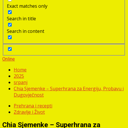
Exact matches only
Search in title
Search in content
Online
Home
2025
srpanj
Chia Sjemenke – Superhrana za Energiju, Probavu i
Dugovječnost
Prehrana i recepti
Zdravlje i Život
Chia Sjemenke – Superhrana za