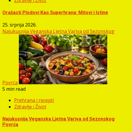
Zdravlje i Život
Orašasti Plodovi Kao Superhrana: Mitovi i Istine
25. srpnja 2026.
Najukusnija Veganska Ljetna Variva od Sezonskog
Povrća
5 min read
Prehrana i recepti
Zdravlje i Život
Najukusnija Veganska Ljetna Variva od Sezonskog
Povrća