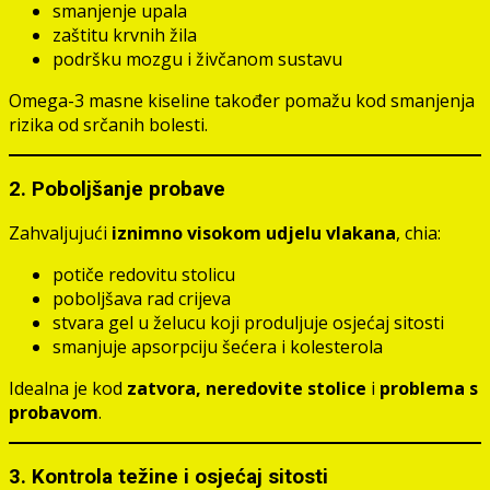
smanjenje upala
zaštitu krvnih žila
podršku mozgu i živčanom sustavu
Omega-3 masne kiseline također pomažu kod smanjenja
rizika od srčanih bolesti.
2.
Poboljšanje probave
Zahvaljujući
iznimno visokom udjelu vlakana
, chia:
potiče redovitu stolicu
poboljšava rad crijeva
stvara gel u želucu koji produljuje osjećaj sitosti
smanjuje apsorpciju šećera i kolesterola
Idealna je kod
zatvora, neredovite stolice
i
problema s
probavom
.
3.
Kontrola težine i osjećaj sitosti