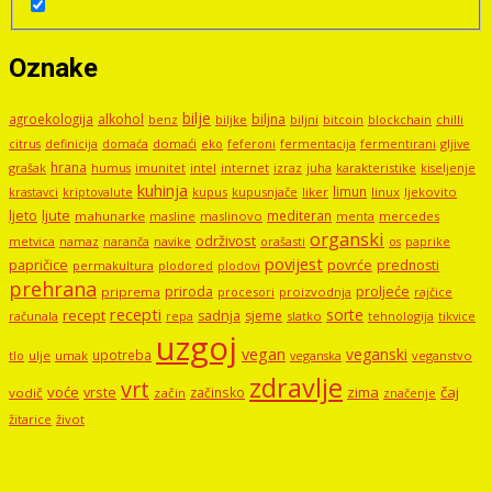
Oznake
bilje
agroekologija
alkohol
biljna
benz
biljni
bitcoin
blockchain
chilli
biljke
domaći
eko
gljive
citrus
definicija
domaća
feferoni
fermentacija
fermentirani
hrana
grašak
imunitet
intel
internet
izraz
juha
karakteristike
humus
kiseljenje
kuhinja
limun
kupus
kupusnjače
liker
linux
ljekovito
krastavci
kriptovalute
ljute
ljeto
mediteran
mahunarke
masline
maslinovo
mercedes
menta
organski
održivost
metvica
namaz
navike
orašasti
naranča
os
paprike
povijest
papričice
povrće
prednosti
permakultura
plodored
plodovi
prehrana
proljeće
priroda
priprema
procesori
proizvodnja
rajčice
recepti
sorte
recept
sadnja
sjeme
računala
repa
slatko
tehnologija
tikvice
uzgoj
vegan
veganski
upotreba
tlo
ulje
umak
veganstvo
veganska
zdravlje
vrt
voće
vrste
zima
čaj
začinsko
vodič
začin
značenje
žitarice
život