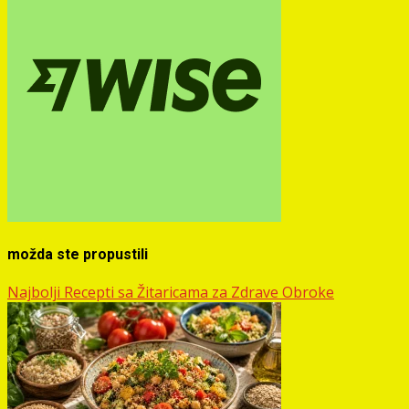
možda ste propustili
Najbolji Recepti sa Žitaricama za Zdrave Obroke