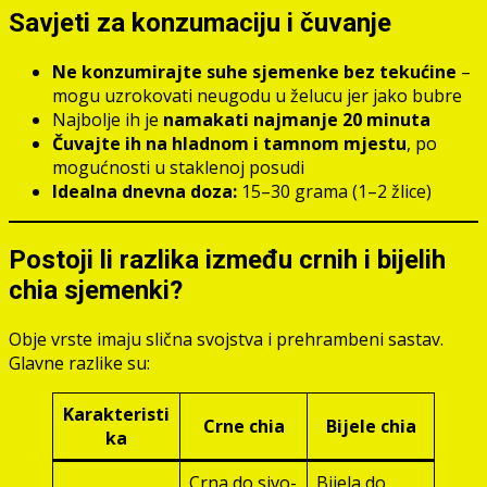
Savjeti za konzumaciju i čuvanje
Ne konzumirajte suhe sjemenke bez tekućine
–
mogu uzrokovati neugodu u želucu jer jako bubre
Najbolje ih je
namakati najmanje 20 minuta
Čuvajte ih na hladnom i tamnom mjestu
, po
mogućnosti u staklenoj posudi
Idealna dnevna doza:
15–30 grama (1–2 žlice)
Postoji li razlika između crnih i bijelih
chia sjemenki?
Obje vrste imaju slična svojstva i prehrambeni sastav.
Glavne razlike su:
Karakteristi
Crne chia
Bijele chia
ka
Crna do sivo-
Bijela do