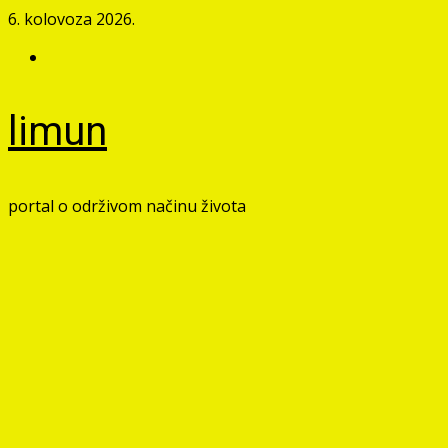
Skip
6. kolovoza 2026.
to
Facebook
content
limun
portal o održivom načinu života