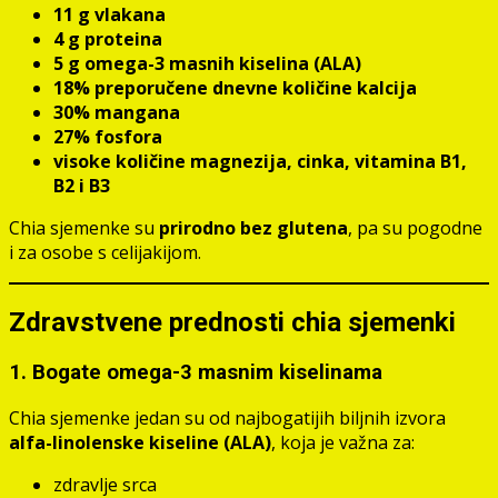
11 g vlakana
4 g proteina
5 g omega-3 masnih kiselina (ALA)
18% preporučene dnevne količine kalcija
30% mangana
27% fosfora
visoke količine magnezija, cinka, vitamina B1,
B2 i B3
Chia sjemenke su
prirodno bez glutena
, pa su pogodne
i za osobe s celijakijom.
Zdravstvene prednosti chia sjemenki
1.
Bogate omega-3 masnim kiselinama
Chia sjemenke jedan su od najbogatijih biljnih izvora
alfa-linolenske kiseline (ALA)
, koja je važna za:
zdravlje srca