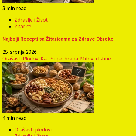
3 min read
Zdravlje i Život
Žitarice
Najbolji Recepti sa Žitaricama za Zdrave Obroke
25. srpnja 2026.
Orašasti Plodovi Kao Superhrana: Mitovi i Istine
4 min read
Orašasti plodovi