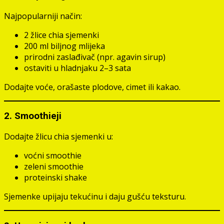
Najpopularniji način:
2 žlice chia sjemenki
200 ml biljnog mlijeka
prirodni zaslađivač (npr. agavin sirup)
ostaviti u hladnjaku 2–3 sata
Dodajte voće, orašaste plodove, cimet ili kakao.
2.
Smoothieji
Dodajte žlicu chia sjemenki u:
voćni smoothie
zeleni smoothie
proteinski shake
Sjemenke upijaju tekućinu i daju gušću teksturu.