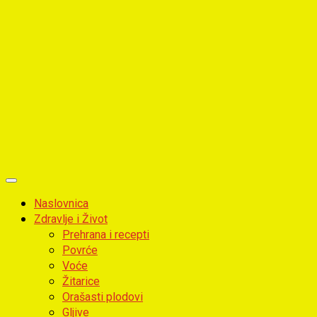
Primary
Menu
Naslovnica
Zdravlje i Život
Prehrana i recepti
Povrće
Voće
Žitarice
Orašasti plodovi
Gljive