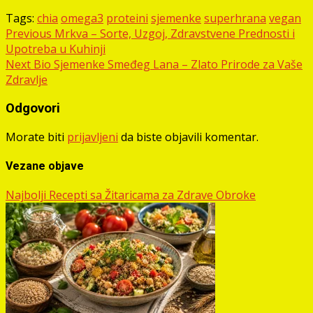
Tags:
chia
omega3
proteini
sjemenke
superhrana
vegan
Post
Previous
Mrkva – Sorte, Uzgoj, Zdravstvene Prednosti i
Upotreba u Kuhinji
navigation
Next
Bio Sjemenke Smeđeg Lana – Zlato Prirode za Vaše
Zdravlje
Odgovori
Morate biti
prijavljeni
da biste objavili komentar.
Vezane objave
Najbolji Recepti sa Žitaricama za Zdrave Obroke