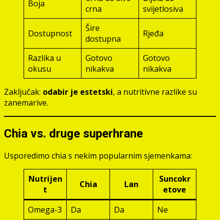
Boja
crna
svijetlosiva
Šire
Dostupnost
Rjeđa
dostupna
Razlika u
Gotovo
Gotovo
okusu
nikakva
nikakva
Zaključak:
odabir je estetski
, a nutritivne razlike su
zanemarive.
Chia vs. druge superhrane
Usporedimo chia s nekim popularnim sjemenkama:
Nutrijen
Suncokr
Chia
Lan
t
etove
Omega-3
Da
Da
Ne