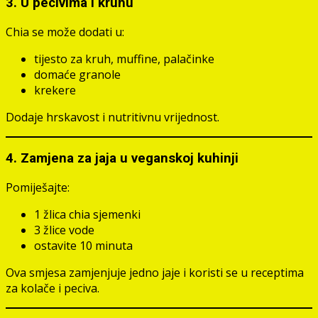
3.
U pecivima i kruhu
Chia se može dodati u:
tijesto za kruh, muffine, palačinke
domaće granole
krekere
Dodaje hrskavost i nutritivnu vrijednost.
4.
Zamjena za jaja u veganskoj kuhinji
Pomiješajte:
1 žlica chia sjemenki
3 žlice vode
ostavite 10 minuta
Ova smjesa zamjenjuje jedno jaje i koristi se u receptima
za kolače i peciva.