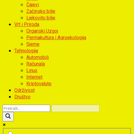
Čajevi
Začinsko bilje
Ljekovito bilje
Vrt i Priroda
Organski Uzgoj
Permakultura i Agroekologija
Sjeme
Tehnologija
Automobili
Računala
Linux
Internet
Kriptovalute
Održivost
Društvo