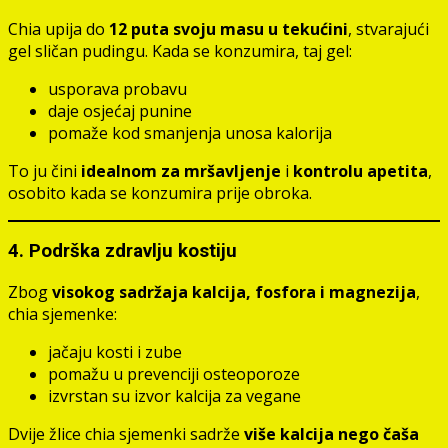
Chia upija do
12 puta svoju masu u tekućini
, stvarajući
gel sličan pudingu. Kada se konzumira, taj gel:
usporava probavu
daje osjećaj punine
pomaže kod smanjenja unosa kalorija
To ju čini
idealnom za mršavljenje
i
kontrolu apetita
,
osobito kada se konzumira prije obroka.
4.
Podrška zdravlju kostiju
Zbog
visokog sadržaja kalcija, fosfora i magnezija
,
chia sjemenke:
jačaju kosti i zube
pomažu u prevenciji osteoporoze
izvrstan su izvor kalcija za vegane
Dvije žlice chia sjemenki sadrže
više kalcija nego čaša