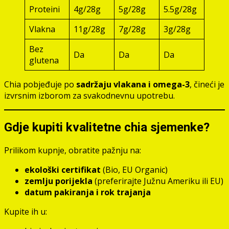
Proteini
4g/28g
5g/28g
5.5g/28g
Vlakna
11g/28g
7g/28g
3g/28g
Bez
Da
Da
Da
glutena
Chia pobjeđuje po
sadržaju vlakana i omega-3
, čineći je
izvrsnim izborom za svakodnevnu upotrebu.
Gdje kupiti kvalitetne chia sjemenke?
Prilikom kupnje, obratite pažnju na:
ekološki certifikat
(Bio, EU Organic)
zemlju porijekla
(preferirajte Južnu Ameriku ili EU)
datum pakiranja i rok trajanja
Kupite ih u: