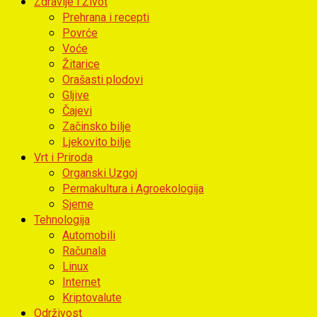
Zdravlje i Život
Prehrana i recepti
Povrće
Voće
Žitarice
Orašasti plodovi
Gljive
Čajevi
Začinsko bilje
Ljekovito bilje
Vrt i Priroda
Organski Uzgoj
Permakultura i Agroekologija
Sjeme
Tehnologija
Automobili
Računala
Linux
Internet
Kriptovalute
Održivost