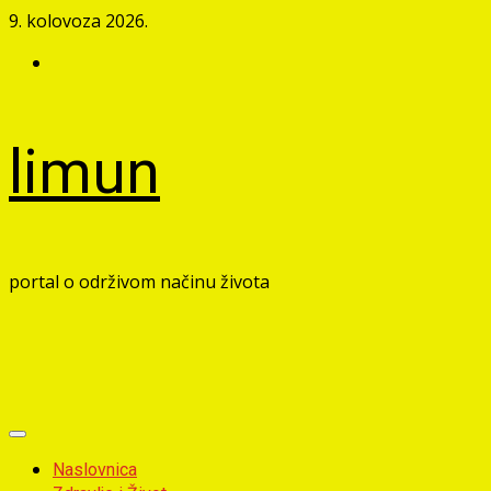
Skip
9. kolovoza 2026.
to
Facebook
content
limun
portal o održivom načinu života
Primary
Menu
Naslovnica