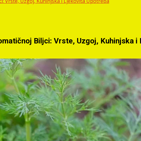
: Vrste, Uzgoj, Kuhinjska i Ljekovita Upotreba
tičnoj Biljci: Vrste, Uzgoj, Kuhinjska i