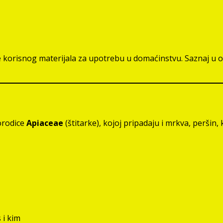
ilje korisnog materijala za upotrebu u domaćinstvu. Saznaj u
porodice
Apiaceae
(štitarke), kojoj pripadaju i mrkva, peršin,
 i kim