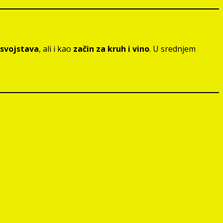
 svojstava
, ali i kao
začin za kruh i vino
. U srednjem