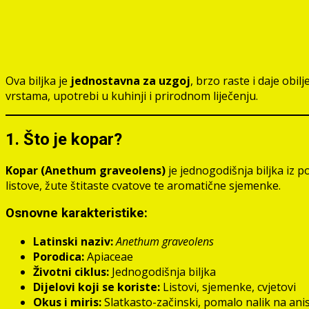
Ova biljka je
jednostavna za uzgoj
, brzo raste i daje ob
vrstama, upotrebi u kuhinji i prirodnom liječenju.
1. Što je kopar?
Kopar (Anethum graveolens)
je jednogodišnja biljka iz 
listove, žute štitaste cvatove te aromatične sjemenke.
Osnovne karakteristike:
Latinski naziv:
Anethum graveolens
Porodica:
Apiaceae
Životni ciklus:
Jednogodišnja biljka
Dijelovi koji se koriste:
Listovi, sjemenke, cvjetovi
Okus i miris:
Slatkasto-začinski, pomalo nalik na anis