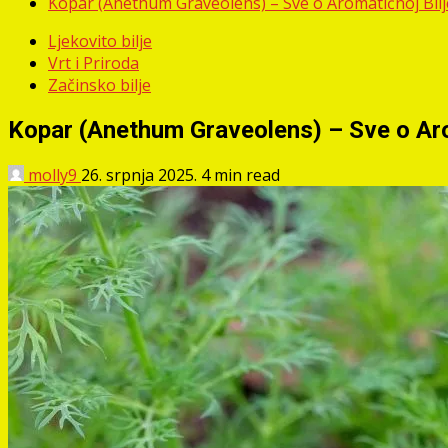
Kopar (Anethum Graveolens) – Sve o Aromatičnoj Biljci
Ljekovito bilje
Vrt i Priroda
Začinsko bilje
Kopar (Anethum Graveolens) – Sve o Aroma
molly9
26. srpnja 2025.
4 min read