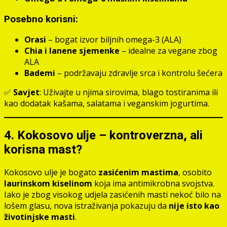
Posebno korisni:
Orasi
– bogat izvor biljnih omega-3 (ALA)
Chia i lanene sjemenke
– idealne za vegane zbog
ALA
Bademi
– podržavaju zdravlje srca i kontrolu šećera
✅
Savjet
: Uživajte u njima sirovima, blago tostiranima ili
kao dodatak kašama, salatama i veganskim jogurtima.
4. Kokosovo ulje – kontroverzna, ali
korisna mast?
Kokosovo ulje je bogato
zasićenim mastima
, osobito
laurinskom kiselinom
koja ima antimikrobna svojstva.
Iako je zbog visokog udjela zasićenih masti nekoć bilo na
lošem glasu, nova istraživanja pokazuju da
nije isto kao
životinjske masti
.