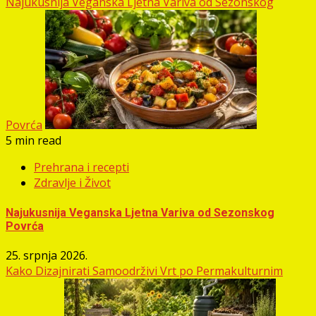
Najukusnija Veganska Ljetna Variva od Sezonskog
Povrća
5 min read
Prehrana i recepti
Zdravlje i Život
Najukusnija Veganska Ljetna Variva od Sezonskog
Povrća
25. srpnja 2026.
Kako Dizajnirati Samoodrživi Vrt po Permakulturnim