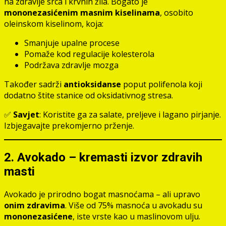
na zdravlje srca i krvnih žila. Bogato je
mononezasićenim masnim kiselinama
, osobito
oleinskom kiselinom, koja:
Smanjuje upalne procese
Pomaže kod regulacije kolesterola
Podržava zdravlje mozga
Također sadrži
antioksidanse
poput polifenola koji
dodatno štite stanice od oksidativnog stresa.
✅
Savjet
: Koristite ga za salate, preljeve i lagano pirjanje.
Izbjegavajte prekomjerno prženje.
2. Avokado – kremasti izvor zdravih
masti
Avokado je prirodno bogat masnoćama – ali upravo
onim zdravima
. Više od 75% masnoća u avokadu su
mononezasićene
, iste vrste kao u maslinovom ulju.