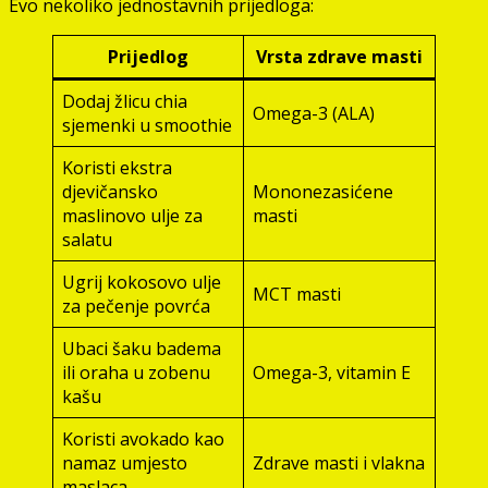
Evo nekoliko jednostavnih prijedloga:
Prijedlog
Vrsta zdrave masti
Dodaj žlicu chia
Omega-3 (ALA)
sjemenki u smoothie
Koristi ekstra
djevičansko
Mononezasićene
maslinovo ulje za
masti
salatu
Ugrij kokosovo ulje
MCT masti
za pečenje povrća
Ubaci šaku badema
ili oraha u zobenu
Omega-3, vitamin E
kašu
Koristi avokado kao
namaz umjesto
Zdrave masti i vlakna
maslaca