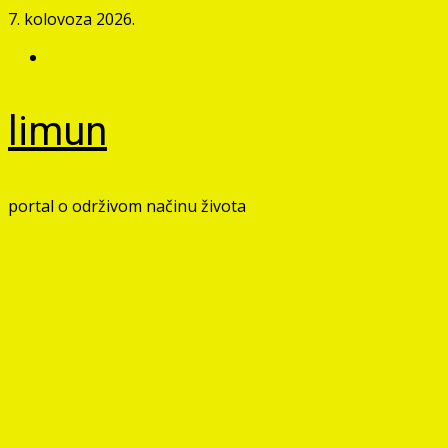
Skip
7. kolovoza 2026.
to
Facebook
content
limun
portal o održivom načinu života