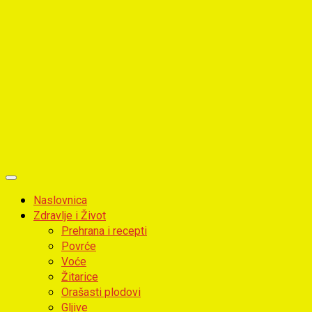
Primary
Menu
Naslovnica
Zdravlje i Život
Prehrana i recepti
Povrće
Voće
Žitarice
Orašasti plodovi
Gljive