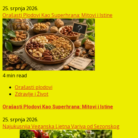
25. srpnja 2026.
Orašasti Plodovi Kao Superhrana: Mitovi i Istine
4 min read
Orašasti plodovi
Zdravlje i Život
Orašasti Plodovi Kao Superhrana: Mitovi i Istine
25. srpnja 2026.
Najukusnija Veganska Ljetna Variva od Sezonskog