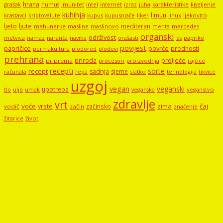
hrana
grašak
imunitet
intel
internet
izraz
juha
karakteristike
humus
kiseljenje
kuhinja
limun
kupus
kupusnjače
liker
linux
ljekovito
krastavci
kriptovalute
ljute
ljeto
mediteran
mahunarke
masline
maslinovo
mercedes
menta
organski
održivost
metvica
namaz
navike
orašasti
naranča
os
paprike
povijest
papričice
povrće
prednosti
permakultura
plodored
plodovi
prehrana
proljeće
priroda
priprema
procesori
proizvodnja
rajčice
recepti
sorte
recept
sadnja
sjeme
računala
repa
slatko
tehnologija
tikvice
uzgoj
vegan
veganski
upotreba
tlo
ulje
umak
veganstvo
veganska
zdravlje
vrt
voće
vrste
zima
čaj
začinsko
vodič
začin
značenje
žitarice
život