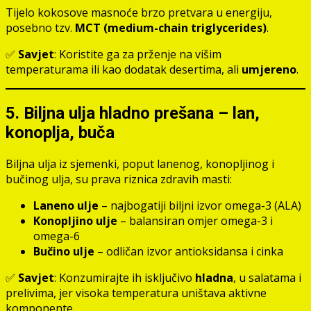
Tijelo kokosove masnoće brzo pretvara u energiju,
posebno tzv.
MCT (medium-chain triglycerides)
.
✅
Savjet
: Koristite ga za prženje na višim
temperaturama ili kao dodatak desertima, ali
umjereno
.
5. Biljna ulja hladno prešana – lan,
konoplja, buča
Biljna ulja iz sjemenki, poput lanenog, konopljinog i
bučinog ulja, su prava riznica zdravih masti:
Laneno ulje
– najbogatiji biljni izvor omega-3 (ALA)
Konopljino ulje
– balansiran omjer omega-3 i
omega-6
Bučino ulje
– odličan izvor antioksidansa i cinka
✅
Savjet
: Konzumirajte ih isključivo
hladna
, u salatama i
prelivima, jer visoka temperatura uništava aktivne
komponente.