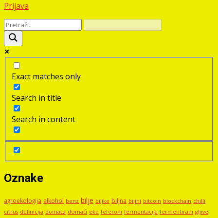
Prijava
Exact matches only
Search in title
Search in content
Oznake
bilje
agroekologija
alkohol
biljna
benz
biljni
bitcoin
blockchain
chilli
biljke
domaći
eko
gljive
citrus
definicija
domaća
feferoni
fermentacija
fermentirani