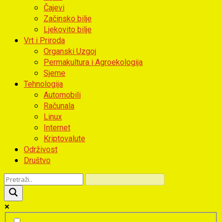
Čajevi
Začinsko bilje
Ljekovito bilje
Vrt i Priroda
Organski Uzgoj
Permakultura i Agroekologija
Sjeme
Tehnologija
Automobili
Računala
Linux
Internet
Kriptovalute
Održivost
Društvo