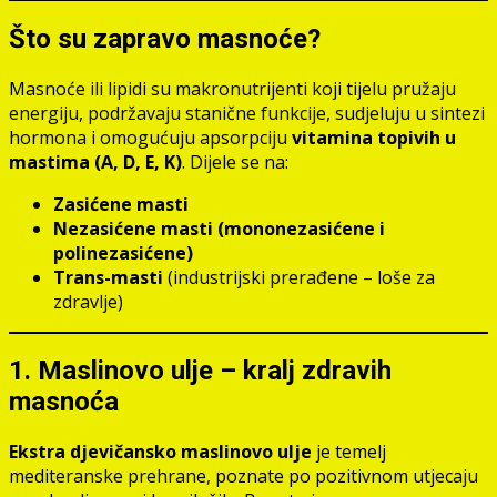
Što su zapravo masnoće?
Masnoće ili lipidi su makronutrijenti koji tijelu pružaju
energiju, podržavaju stanične funkcije, sudjeluju u sintezi
hormona i omogućuju apsorpciju
vitamina topivih u
mastima (A, D, E, K)
. Dijele se na:
Zasićene masti
Nezasićene masti (mononezasićene i
polinezasićene)
Trans-masti
(industrijski prerađene – loše za
zdravlje)
1. Maslinovo ulje – kralj zdravih
masnoća
Ekstra djevičansko maslinovo ulje
je temelj
mediteranske prehrane, poznate po pozitivnom utjecaju