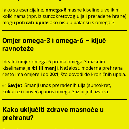
Iako su esencijalne,
omega-6
masne kiseline u velikim
količinama (npr. iz suncokretovog ulja i prerađene hrane)
mogu
poticati upale
ako nisu u balansu s omega-3.
Omjer omega-3 i omega-6 – ključ
ravnoteže
Idealni omjer omega-6 prema omega-3 masnim
kiselinama je
4:1 ili manji
. Nažalost, moderna prehrana
često ima omjere i do
20:1
, što dovodi do kroničnih upala.
✅
Savjet
: Smanji unos prerađenih ulja (suncokret,
kukuruz) i povećaj unos omega-3 iz biljnih izvora.
Kako uključiti zdrave masnoće u
prehranu?