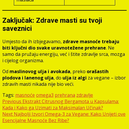
Zaključak: Zdrave masti su tvoji
saveznici
Umjesto da ih izbjegavamo,
zdrave masnoće trebaju
biti ključni dio svake uravnotežene prehrane
. Ne
samo da pružaju energiju, već i štite zdravlje srca, mozga
i cijelog organizma.
Od
maslinovog ulja i avokada
, preko
orašastih
plodova i lanenog ulja
, do
ulja iz algi
za vegane – izbor
zdravih masti nikada nije bio veći.
Tags:
masnoće
omega3
prehrana
zdravlje
Post
Previous
Ekstrakt Citrusnog Bergamota u Kapsulama:
Kada i Kako ga Uzimati za Maksimalan Učinak?
navigation
Next
Najbolji Izvori Omega-3 za Vegane: Kako Unijeti ove
Esencijalne Masnoće Bez Ribe?