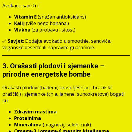
Avokado sadrži i:
Vitamin E
(snažan antioksidans)
Kalij
(više nego banana!)
Vlakna
(za probavu i sitost)
✅
Savjet
: Dodajte avokado u smoothie, sendviče,
veganske deserte ili napravite guacamole.
3. Orašasti plodovi i sjemenke –
prirodne energetske bombe
Orašasti plodovi (bademi, orasi, lješnjaci, brazilski
oraščići) i sjemenke (chia, lanene, suncokretove) bogati
su:
Zdravim mastima
Proteinima
Mineralima
(magnezij, selen, cink)
Omega-3 i omega-6 masnim kiselinama