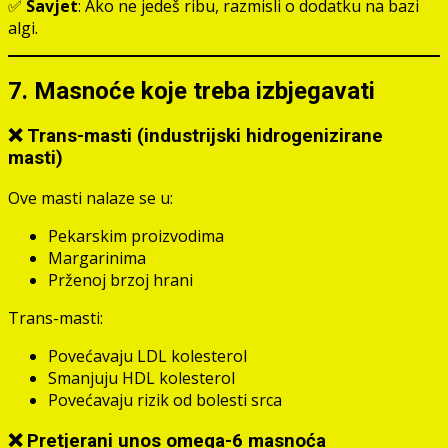
✅
Savjet
: Ako ne jedeš ribu, razmisli o dodatku na bazi
algi.
7. Masnoće koje treba izbjegavati
❌ Trans-masti (industrijski hidrogenizirane
masti)
Ove masti nalaze se u:
Pekarskim proizvodima
Margarinima
Prženoj brzoj hrani
Trans-masti:
Povećavaju LDL kolesterol
Smanjuju HDL kolesterol
Povećavaju rizik od bolesti srca
❌ Pretjerani unos omega-6 masnoća