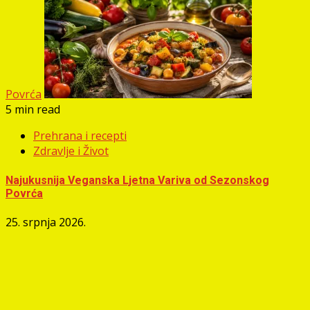
Povrća
5 min read
Prehrana i recepti
Zdravlje i Život
Najukusnija Veganska Ljetna Variva od Sezonskog
Povrća
25. srpnja 2026.