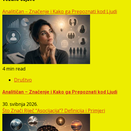
Analitičan – Značenje i Kako ga Prepoznati kod Ljudi
4 min read
Društvo
Analitičan – Značenje i Kako ga Prepoznati kod Ljudi
30. svibnja 2026.
Što Znači Riječ “Asocijacija”? Definicija i Primjeri