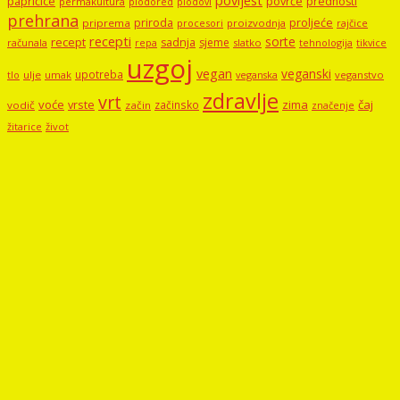
papričice
povrće
prednosti
permakultura
plodored
plodovi
prehrana
proljeće
priroda
priprema
procesori
proizvodnja
rajčice
recepti
sorte
recept
sadnja
sjeme
računala
repa
slatko
tehnologija
tikvice
uzgoj
vegan
veganski
upotreba
tlo
ulje
umak
veganstvo
veganska
zdravlje
vrt
voće
vrste
zima
čaj
začinsko
vodič
začin
značenje
žitarice
život