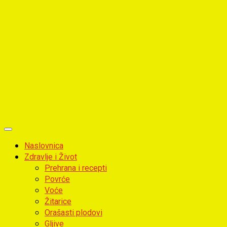
Primary
Menu
Naslovnica
Zdravlje i Život
Prehrana i recepti
Povrće
Voće
Žitarice
Orašasti plodovi
Gljive