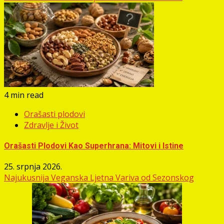
4 min read
Orašasti plodovi
Zdravlje i Život
Orašasti Plodovi Kao Superhrana: Mitovi i Istine
25. srpnja 2026.
Najukusnija Veganska Ljetna Variva od Sezonskog