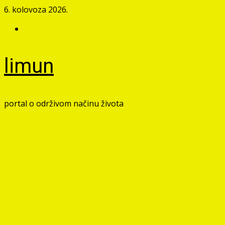
Skip
6. kolovoza 2026.
to
Facebook
content
limun
portal o održivom načinu života