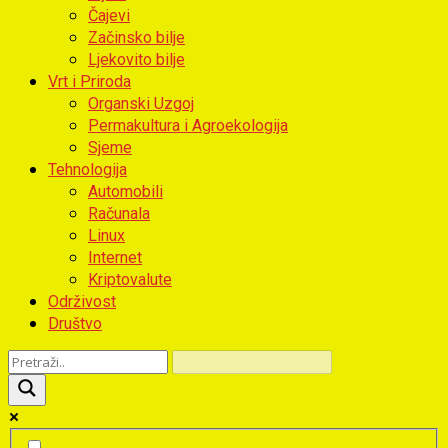
Čajevi
Začinsko bilje
Ljekovito bilje
Vrt i Priroda
Organski Uzgoj
Permakultura i Agroekologija
Sjeme
Tehnologija
Automobili
Računala
Linux
Internet
Kriptovalute
Održivost
Društvo