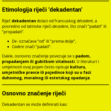
Etimologija riječi ‘dekadentan’
Riječ
dekadentan
dolazi od francuskog
décadent
, a
posredno od latinske riječi
decadere
, što znači “padati” ili
“propadati”.
De-
označava “od” ili “prema dolje”,
Cadere
znači “padati”.
Dakle, osnovno značenje povezuje se s
padom,
propadanjem ili gubitkom vitalnosti
. U literaturi i
umjetnosti ovaj pojam često opisuje
kulturu,
umjetničke pravce ili pojedince koji su u fazi
duhovnog, moralnog ili estetskog opadanja
.
Osnovno značenje riječi
Dekadentan se može definirati kao: