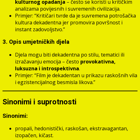
kulturnog opadanja
– često se koristi u kritičkim
analizama povijesnih i suvremenih civilizacija.
Primjer: “Kritičari tvrde da je suvremena potrošačka
kultura dekadentna jer promovira površnost i
instant zadovoljstvo.”
3. Opis umjetničkih djela
Djela mogu biti dekadentna po stilu, tematici ili
izražavanju emocija – često
provokativna,
luksuzna i introspektivna
.
Primjer: “Film je dekadentan u prikazu raskošnih vila
i egzistencijalnog besmisla likova.”
Sinonimi i suprotnosti
Sinonimi:
propali, hedonistički, raskošan, ekstravagantan,
izopačen, kičast.