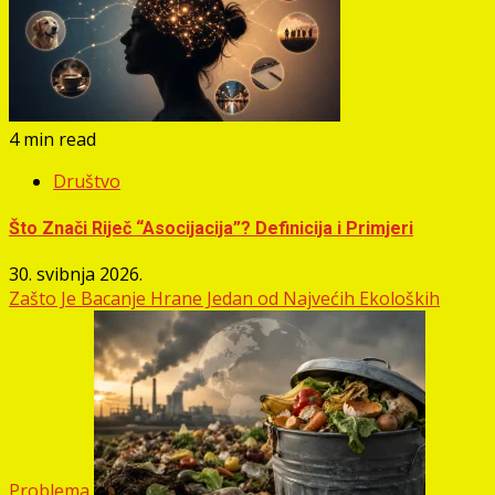
4 min read
Društvo
Što Znači Riječ “Asocijacija”? Definicija i Primjeri
30. svibnja 2026.
Zašto Je Bacanje Hrane Jedan od Najvećih Ekoloških
Problema