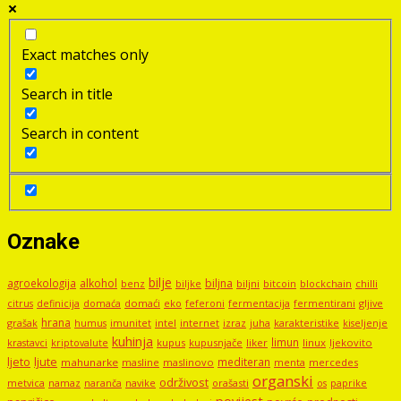
Exact matches only
Search in title
Search in content
Oznake
bilje
agroekologija
alkohol
biljna
benz
biljni
bitcoin
blockchain
chilli
biljke
domaći
eko
gljive
citrus
definicija
domaća
feferoni
fermentacija
fermentirani
hrana
grašak
imunitet
intel
internet
izraz
juha
karakteristike
humus
kiseljenje
kuhinja
limun
kupus
kupusnjače
liker
linux
ljekovito
krastavci
kriptovalute
ljute
ljeto
mediteran
mahunarke
masline
maslinovo
mercedes
menta
organski
održivost
metvica
namaz
navike
orašasti
naranča
os
paprike
povijest