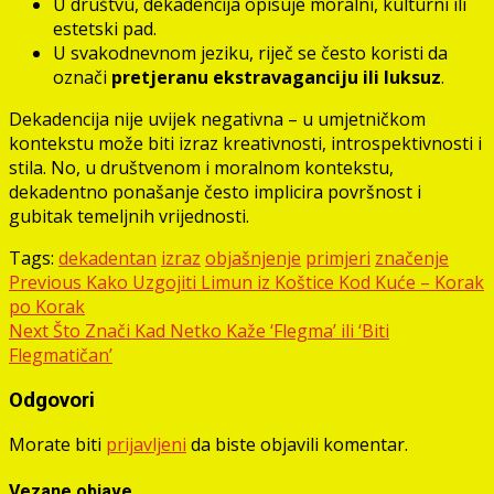
U društvu, dekadencija opisuje moralni, kulturni ili
estetski pad.
U svakodnevnom jeziku, riječ se često koristi da
označi
pretjeranu ekstravaganciju ili luksuz
.
Dekadencija nije uvijek negativna – u umjetničkom
kontekstu može biti izraz kreativnosti, introspektivnosti i
stila. No, u društvenom i moralnom kontekstu,
dekadentno ponašanje često implicira površnost i
gubitak temeljnih vrijednosti.
Tags:
dekadentan
izraz
objašnjenje
primjeri
značenje
Post
Previous
Kako Uzgojiti Limun iz Koštice Kod Kuće – Korak
po Korak
navigation
Next
Što Znači Kad Netko Kaže ‘Flegma’ ili ‘Biti
Flegmatičan’
Odgovori
Morate biti
prijavljeni
da biste objavili komentar.
Vezane objave