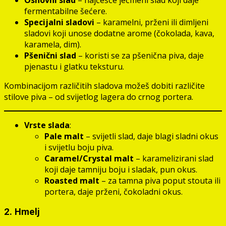
fermentabilne šećere.
Specijalni sladovi
– karamelni, prženi ili dimljeni
sladovi koji unose dodatne arome (čokolada, kava,
karamela, dim).
Pšenični slad
– koristi se za pšenična piva, daje
pjenastu i glatku teksturu.
Kombinacijom različitih sladova možeš dobiti različite
stilove piva – od svijetlog lagera do crnog portera.
Vrste slada
:
Pale malt
– svijetli slad, daje blagi sladni okus
i svijetlu boju piva.
Caramel/Crystal malt
– karamelizirani slad
koji daje tamniju boju i sladak, pun okus.
Roasted malt
– za tamna piva poput stouta ili
portera, daje prženi, čokoladni okus.
2. Hmelj