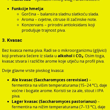
Funkcije hmelja
:
Gorčina – balansira sladnu slatkoću slada.
Aroma – cvjetne, citruse ili začinske note.
Konzervans – prirodni antioksidans koji
produljuje trajnost piva.
3. Kvasac
Bez kvasca nema piva. Radi se o mikroorganizmu (gljivici)
koji pretvara šećere iz slada u
alkohol i CO₂
. Osim toga,
kvasac stvara i različite arome koje utječu na profil piva.
Dvije glavne vrste pivskog kvasca:
Ale kvasac (Saccharomyces cerevisiae)
–
fermentira na višim temperaturama (15–24 °C), daje
voćne i bogate arome. Koristi se za ale, stout i IPA
piva.
Lager kvasac (Saccharomyces pastorianus)
–
fermentira na nižim temperaturama (7–13 °C), daje