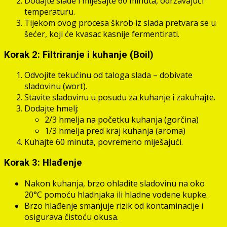
Dodajte slade i miješajte 60 minuta, održavajući
temperaturu.
Tijekom ovog procesa škrob iz slada pretvara se u
šećer, koji će kvasac kasnije fermentirati.
Korak 2: Filtriranje i kuhanje (Boil)
Odvojite tekućinu od taloga slada – dobivate
sladovinu (wort).
Stavite sladovinu u posudu za kuhanje i zakuhajte.
Dodajte hmelj:
2/3 hmelja na početku kuhanja (gorčina)
1/3 hmelja pred kraj kuhanja (aroma)
Kuhajte 60 minuta, povremeno miješajući.
Korak 3: Hlađenje
Nakon kuhanja, brzo ohladite sladovinu na oko
20°C pomoću hladnjaka ili hladne vodene kupke.
Brzo hlađenje smanjuje rizik od kontaminacije i
osigurava čistoću okusa.