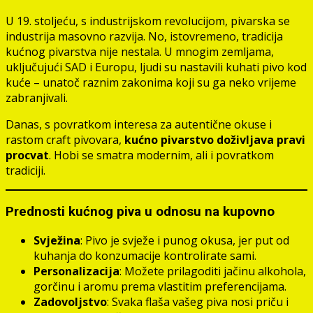
U 19. stoljeću, s industrijskom revolucijom, pivarska se
industrija masovno razvija. No, istovremeno, tradicija
kućnog pivarstva nije nestala. U mnogim zemljama,
uključujući SAD i Europu, ljudi su nastavili kuhati pivo kod
kuće – unatoč raznim zakonima koji su ga neko vrijeme
zabranjivali.
Danas, s povratkom interesa za autentične okuse i
rastom craft pivovara,
kućno pivarstvo doživljava pravi
procvat
. Hobi se smatra modernim, ali i povratkom
tradiciji.
Prednosti kućnog piva u odnosu na kupovno
Svježina
: Pivo je svježe i punog okusa, jer put od
kuhanja do konzumacije kontrolirate sami.
Personalizacija
: Možete prilagoditi jačinu alkohola,
gorčinu i aromu prema vlastitim preferencijama.
Zadovoljstvo
: Svaka flaša vašeg piva nosi priču i