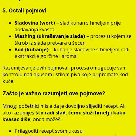
5. Ostali pojmovi
Sladovina (wort)
– slad kuhan s hmeljem prije
dodavanja kvasca.
Mashing (ukrašavanje slada)
– proces u kojem se
škrob iz slada pretvara u šećer.
Boil (kuhanje)
– kuhanje sladovine s hmeljem radi
ekstrakcije gorčine i aroma.
Razumijevanje ovih pojmova i procesa omogućuje vam
kontrolu nad okusom i stilom piva koje pripremate kod
kuće.
Zašto je važno razumjeti ove pojmove?
Mnogi početnici misle da je dovoljno slijediti recept. Ali
ako razumiješ
što radi slad, čemu služi hmelj i kako
kvasac diše
, onda možeš:
Prilagoditi recept svom ukusu.