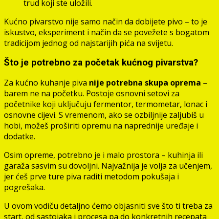
trud koji ste uložili.
Kućno pivarstvo nije samo način da dobijete pivo – to je
iskustvo, eksperiment i način da se povežete s bogatom
tradicijom jednog od najstarijih pića na svijetu.
Što je potrebno za početak kućnog pivarstva?
Za kućno kuhanje piva
nije potrebna skupa oprema
–
barem ne na početku. Postoje osnovni setovi za
početnike koji uključuju fermentor, termometar, lonac i
osnovne cijevi. S vremenom, ako se ozbiljnije zaljubiš u
hobi, možeš proširiti opremu na naprednije uređaje i
dodatke.
Osim opreme, potrebno je i malo prostora – kuhinja ili
garaža sasvim su dovoljni. Najvažnija je volja za učenjem,
jer ćeš prve ture piva raditi metodom pokušaja i
pogrešaka.
U ovom vodiču detaljno ćemo objasniti sve što ti treba za
start, od sastojaka i procesa pa do konkretnih recepata