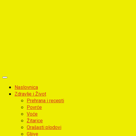
Primary
Menu
Naslovnica
Zdravlje i Život
Prehrana i recepti
Povrće
Voće
Žitarice
Orašasti plodovi
Gljive