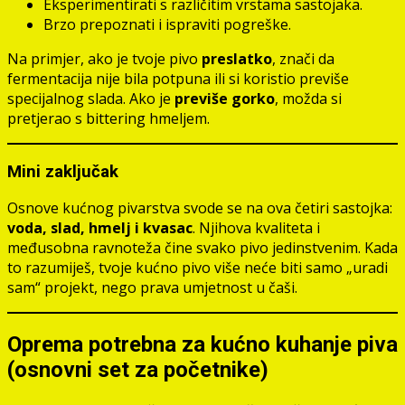
Eksperimentirati s različitim vrstama sastojaka.
Brzo prepoznati i ispraviti pogreške.
Na primjer, ako je tvoje pivo
preslatko
, znači da
fermentacija nije bila potpuna ili si koristio previše
specijalnog slada. Ako je
previše gorko
, možda si
pretjerao s bittering hmeljem.
Mini zaključak
Osnove kućnog pivarstva svode se na ova četiri sastojka:
voda, slad, hmelj i kvasac
. Njihova kvaliteta i
međusobna ravnoteža čine svako pivo jedinstvenim. Kada
to razumiješ, tvoje kućno pivo više neće biti samo „uradi
sam“ projekt, nego prava umjetnost u čaši.
Oprema potrebna za kućno kuhanje piva
(osnovni set za početnike)