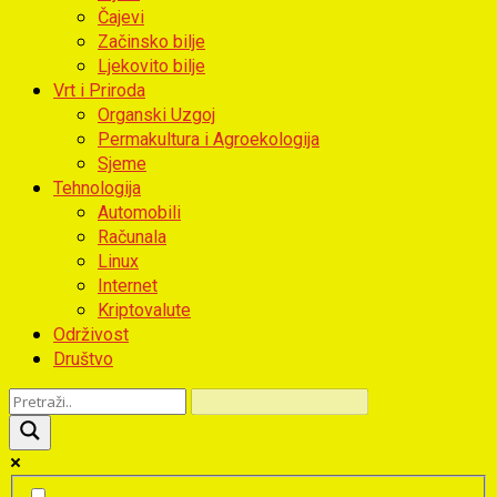
Čajevi
Začinsko bilje
Ljekovito bilje
Vrt i Priroda
Organski Uzgoj
Permakultura i Agroekologija
Sjeme
Tehnologija
Automobili
Računala
Linux
Internet
Kriptovalute
Održivost
Društvo