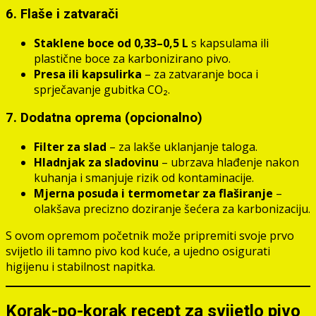
6. Flaše i zatvarači
Staklene boce od 0,33–0,5 L
s kapsulama ili
plastične boce za karbonizirano pivo.
Presa ili kapsulirka
– za zatvaranje boca i
sprječavanje gubitka CO₂.
7. Dodatna oprema (opcionalno)
Filter za slad
– za lakše uklanjanje taloga.
Hladnjak za sladovinu
– ubrzava hlađenje nakon
kuhanja i smanjuje rizik od kontaminacije.
Mjerna posuda i termometar za flaširanje
–
olakšava precizno doziranje šećera za karbonizaciju.
S ovom opremom početnik može pripremiti svoje prvo
svijetlo ili tamno pivo kod kuće, a ujedno osigurati
higijenu i stabilnost napitka.
Korak-po-korak recept za svijetlo pivo