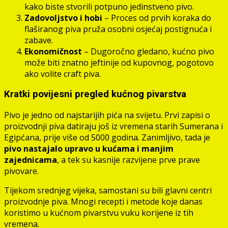
kako biste stvorili potpuno jedinstveno pivo.
Zadovoljstvo i hobi
– Proces od prvih koraka do
flaširanog piva pruža osobni osjećaj postignuća i
zabave.
Ekonomičnost
– Dugoročno gledano, kućno pivo
može biti znatno jeftinije od kupovnog, pogotovo
ako volite craft piva.
Kratki povijesni pregled kućnog pivarstva
Pivo je jedno od najstarijih pića na svijetu. Prvi zapisi o
proizvodnji piva datiraju još iz vremena starih Sumerana i
Egipćana, prije više od 5000 godina. Zanimljivo, tada je
pivo nastajalo upravo u kućama i manjim
zajednicama
, a tek su kasnije razvijene prve prave
pivovare.
Tijekom srednjeg vijeka, samostani su bili glavni centri
proizvodnje piva. Mnogi recepti i metode koje danas
koristimo u kućnom pivarstvu vuku korijene iz tih
vremena.