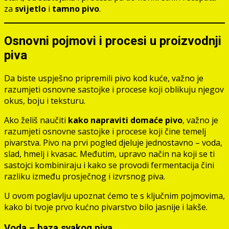
za
svijetlo
i
tamno pivo
.
Osnovni pojmovi i procesi u proizvodnji
piva
Da biste uspješno pripremili pivo kod kuće, važno je
razumjeti osnovne sastojke i procese koji oblikuju njegov
okus, boju i teksturu.
Ako želiš naučiti
kako napraviti domaće pivo
, važno je
razumjeti osnovne sastojke i procese koji čine temelj
pivarstva. Pivo na prvi pogled djeluje jednostavno – voda,
slad, hmelj i kvasac. Međutim, upravo način na koji se ti
sastojci kombiniraju i kako se provodi fermentacija čini
razliku između prosječnog i izvrsnog piva.
U ovom poglavlju upoznat ćemo te s ključnim pojmovima,
kako bi tvoje prvo kućno pivarstvo bilo jasnije i lakše.
Voda – baza svakog piva