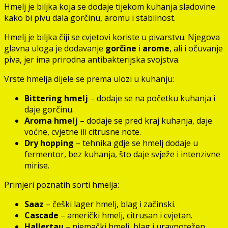
Hmelj je biljka koja se dodaje tijekom kuhanja sladovine
kako bi pivu dala gorčinu, aromu i stabilnost.
Hmelj je biljka čiji se cvjetovi koriste u pivarstvu. Njegova
glavna uloga je dodavanje
gorčine
i
arome
, ali i očuvanje
piva, jer ima prirodna antibakterijska svojstva.
Vrste hmelja dijele se prema ulozi u kuhanju:
Bittering hmelj
– dodaje se na početku kuhanja i
daje gorčinu.
Aroma hmelj
– dodaje se pred kraj kuhanja, daje
voćne, cvjetne ili citrusne note.
Dry hopping
– tehnika gdje se hmelj dodaje u
fermentor, bez kuhanja, što daje svježe i intenzivne
mirise.
Primjeri poznatih sorti hmelja:
Saaz
– češki lager hmelj, blag i začinski.
Cascade
– američki hmelj, citrusan i cvjetan.
Hallertau
– njemački hmelj, blag i uravnotežen.