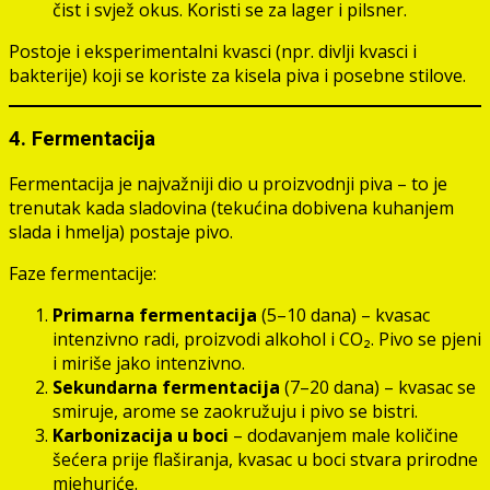
čist i svjež okus. Koristi se za lager i pilsner.
Postoje i eksperimentalni kvasci (npr. divlji kvasci i
bakterije) koji se koriste za kisela piva i posebne stilove.
4. Fermentacija
Fermentacija je najvažniji dio u proizvodnji piva – to je
trenutak kada sladovina (tekućina dobivena kuhanjem
slada i hmelja) postaje pivo.
Faze fermentacije:
Primarna fermentacija
(5–10 dana) – kvasac
intenzivno radi, proizvodi alkohol i CO₂. Pivo se pjeni
i miriše jako intenzivno.
Sekundarna fermentacija
(7–20 dana) – kvasac se
smiruje, arome se zaokružuju i pivo se bistri.
Karbonizacija u boci
– dodavanjem male količine
šećera prije flaširanja, kvasac u boci stvara prirodne
mjehuriće.