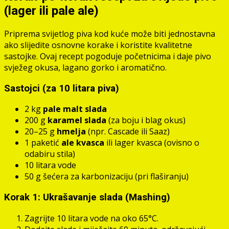
(lager ili pale ale)
Priprema svijetlog piva kod kuće može biti jednostavna
ako slijedite osnovne korake i koristite kvalitetne
sastojke. Ovaj recept pogoduje početnicima i daje pivo
svježeg okusa, lagano gorko i aromatično.
Sastojci (za 10 litara piva)
2 kg
pale malt slada
200 g
karamel slada
(za boju i blag okus)
20–25 g
hmelja
(npr. Cascade ili Saaz)
1 paketić
ale kvasca
ili lager kvasca (ovisno o
odabiru stila)
10 litara vode
50 g šećera za karbonizaciju (pri flaširanju)
Korak 1: Ukrašavanje slada (Mashing)
Zagrijte 10 litara vode na oko 65°C.