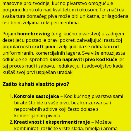
masovne proizvodnje, kućno pivarstvo omogućuje
potpunu kontrolu nad kvalitetom i okusom. To znači da
svaka tura domaćeg piva može biti unikatna, prilagođena
osobnim željama i eksperimentima.
Pojam
homebrewing
(eng. kućno pivarstvo) u zadnjem
desetljeću postao je pravi pokret, zahvaljujući rastućoj
popularnosti
craft piva
i želji ljudi da se odmaknu od
uniformiranih, komercijalnih lagera. Sve više entuzijasta
odlučuje se isprobati
kako napraviti pivo kod kuće
jer
taj proces nudi i zabavu, i edukaciju, i zadovoljstvo kada
kušaš svoj prvi uspješan uradak.
Zašto kuhati vlastito pivo?
Kontrola sastojaka
– Kod kućnog pivarstva sami
birate što ide u vaše pivo, bez konzervansa i
nepotrebnih aditiva koji često dolaze s
komercijalnim pivima.
Kreativnost i eksperimentiranje
– Možete
kombinirati različite vrste slada, hmelja i aroma