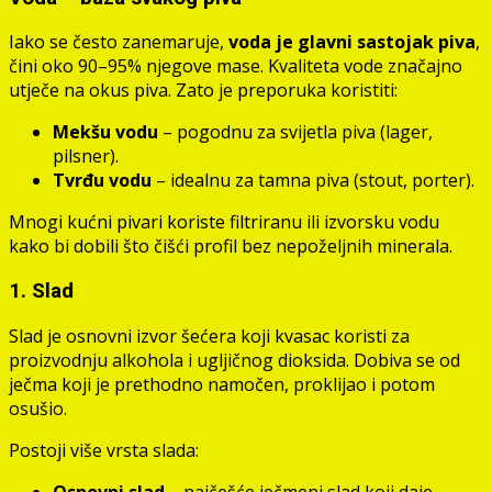
Iako se često zanemaruje,
voda je glavni sastojak piva
,
čini oko 90–95% njegove mase. Kvaliteta vode značajno
utječe na okus piva. Zato je preporuka koristiti:
Mekšu vodu
– pogodnu za svijetla piva (lager,
pilsner).
Tvrđu vodu
– idealnu za tamna piva (stout, porter).
Mnogi kućni pivari koriste filtriranu ili izvorsku vodu
kako bi dobili što čišći profil bez nepoželjnih minerala.
1. Slad
Slad je osnovni izvor šećera koji kvasac koristi za
proizvodnju alkohola i ugljičnog dioksida. Dobiva se od
ječma koji je prethodno namočen, proklijao i potom
osušio.
Postoji više vrsta slada:
Osnovni slad
– najčešće ječmeni slad koji daje