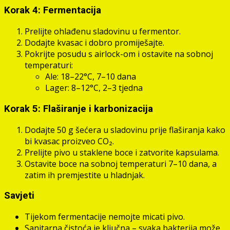
Korak 4: Fermentacija
Prelijte ohlađenu sladovinu u fermentor.
Dodajte kvasac i dobro promiješajte.
Pokrijte posudu s airlock-om i ostavite na sobnoj
temperaturi:
Ale: 18–22°C, 7–10 dana
Lager: 8–12°C, 2–3 tjedna
Korak 5: Flaširanje i karbonizacija
Dodajte 50 g šećera u sladovinu prije flaširanja kako
bi kvasac proizveo CO₂.
Prelijte pivo u staklene boce i zatvorite kapsulama.
Ostavite boce na sobnoj temperaturi 7–10 dana, a
zatim ih premjestite u hladnjak.
Savjeti
Tijekom fermentacije nemojte micati pivo.
Sanitarna čistoća je ključna – svaka bakterija može