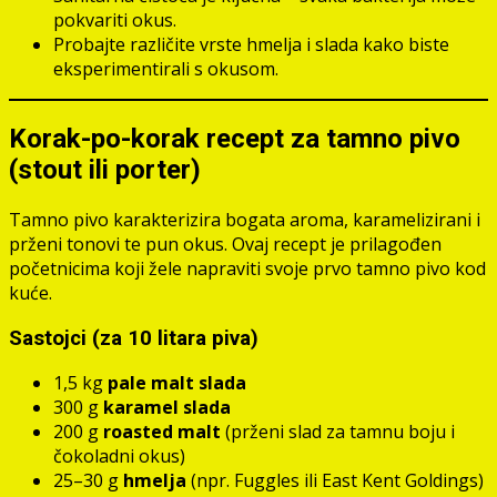
pokvariti okus.
Probajte različite vrste hmelja i slada kako biste
eksperimentirali s okusom.
Korak-po-korak recept za tamno pivo
(stout ili porter)
Tamno pivo karakterizira bogata aroma, karamelizirani i
prženi tonovi te pun okus. Ovaj recept je prilagođen
početnicima koji žele napraviti svoje prvo tamno pivo kod
kuće.
Sastojci (za 10 litara piva)
1,5 kg
pale malt slada
300 g
karamel slada
200 g
roasted malt
(prženi slad za tamnu boju i
čokoladni okus)
25–30 g
hmelja
(npr. Fuggles ili East Kent Goldings)