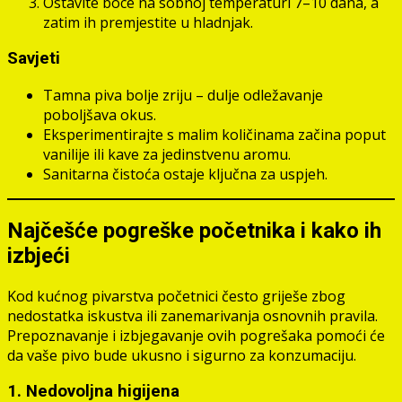
Ostavite boce na sobnoj temperaturi 7–10 dana, a
zatim ih premjestite u hladnjak.
Savjeti
Tamna piva bolje zriju – dulje odležavanje
poboljšava okus.
Eksperimentirajte s malim količinama začina poput
vanilije ili kave za jedinstvenu aromu.
Sanitarna čistoća ostaje ključna za uspjeh.
Najčešće pogreške početnika i kako ih
izbjeći
Kod kućnog pivarstva početnici često griješe zbog
nedostatka iskustva ili zanemarivanja osnovnih pravila.
Prepoznavanje i izbjegavanje ovih pogrešaka pomoći će
da vaše pivo bude ukusno i sigurno za konzumaciju.
1. Nedovoljna higijena