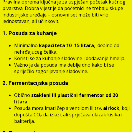
Pravilna oprema ključna je za uspješan početak kućnog
pivarstva. Dobra vijest je da početnici ne trebaju skupe
industrijske uređaje – osnovni set može biti vrlo
jednostavan, ali učinkovit.
1. Posuda za kuhanje
Minimalno
kapaciteta 10–15 litara
, idealno od
nehrđajućeg čelika.
Koristi se za kuhanje sladovine i dodavanje hmelja.
Važno je da posuda ima deblje dno kako bi se
spriječilo zagorijevanje sladovine.
2. Fermentacijska posuda
Obično
stakleni ili plastični fermentor od 20
litara
.
Posuda mora imati čep s ventilom ili tzv.
airlock
, koji
dopušta CO₂ da izlazi, ali sprječava ulazak kisika i
bakterija.