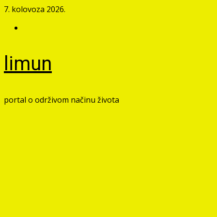
Skip
7. kolovoza 2026.
to
Facebook
content
limun
portal o održivom načinu života