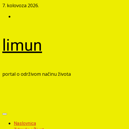
Skip
7. kolovoza 2026.
to
Facebook
content
limun
portal o održivom načinu života
Primary
Menu
Naslovnica