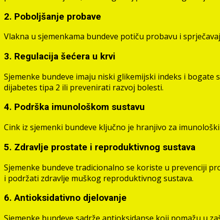
2. Poboljšanje probave
Vlakna u sjemenkama bundeve potiču probavu i sprječavaju 
3. Regulacija šećera u krvi
Sjemenke bundeve imaju niski glikemijski indeks i bogate su
dijabetes tipa 2 ili prevenirati razvoj bolesti.
4. Podrška imunološkom sustavu
Cink iz sjemenki bundeve ključno je hranjivo za imunološk
5. Zdravlje prostate i reproduktivnog sustava
Sjemenke bundeve tradicionalno se koriste u prevenciji p
i podržati zdravlje muškog reproduktivnog sustava.
6. Antioksidativno djelovanje
Sjemenke bundeve sadrže antioksidanse koji pomažu u zašti