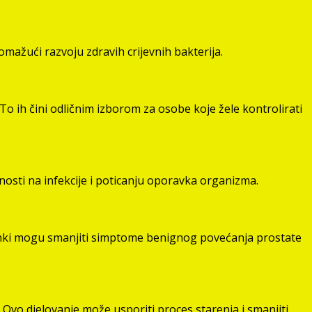
mažući razvoju zdravih crijevnih bakterija.
To ih čini odličnim izborom za osobe koje žele kontrolirati
osti na infekcije i poticanju oporavka organizma.
emenki mogu smanjiti simptome benignog povećanja prostate
Ovo djelovanje može usporiti proces starenja i smanjiti