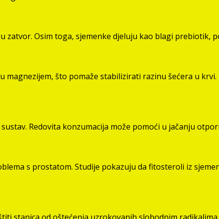
zatvor. Osim toga, sjemenke djeluju kao blagi prebiotik, po
 magnezijem, što pomaže stabilizirati razinu šećera u krvi. 
i sustav. Redovita konzumacija može pomoći u jačanju otporn
roblema s prostatom. Studije pokazuju da fitosteroli iz sj
ti stanica od oštećenja uzrokovanih slobodnim radikalima. 