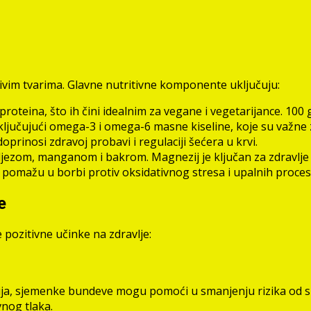
ivim tvarima. Glavne nutritivne komponente uključuju:
proteina, što ih čini idealnim za vegane i vegetarijance. 10
ljučujući omega-3 i omega-6 masne kiseline, koje su važne z
rinosi zdravoj probavi i regulaciji šećera u krvi.
ezom, manganom i bakrom. Magnezij je ključan za zdravlje ko
i pomažu u borbi protiv oksidativnog stresa i upalnih procesa
e
pozitivne učinke na zdravlje:
ija, sjemenke bundeve mogu pomoći u smanjenju rizika od s
vnog tlaka.