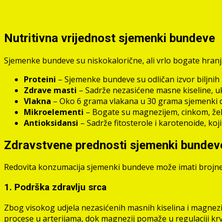
Nutritivna vrijednost sjemenki bundeve
Sjemenke bundeve su niskokalorične, ali vrlo bogate hranj
Proteini
– Sjemenke bundeve su odličan izvor biljnih 
Zdrave masti
– Sadrže nezasićene masne kiseline, uk
Vlakna
– Oko 6 grama vlakana u 30 grama sjemenki dop
Mikroelementi
– Bogate su magnezijem, cinkom, želj
Antioksidansi
– Sadrže fitosterole i karotenoide, koj
Zdravstvene prednosti sjemenki bundev
Redovita konzumacija sjemenki bundeve može imati brojne 
1. Podrška zdravlju srca
Zbog visokog udjela nezasićenih masnih kiselina i magnez
procese u arterijama, dok magnezij pomaže u regulaciji kr