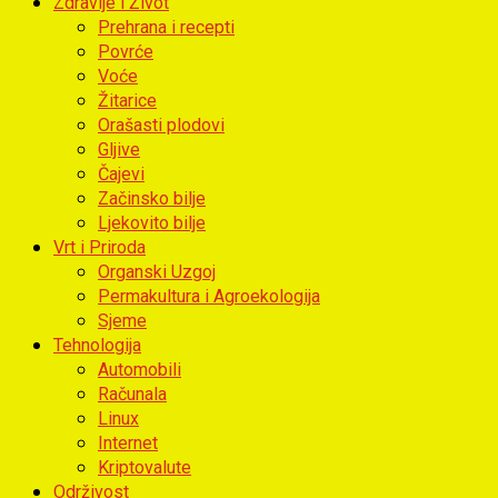
Zdravlje i Život
Prehrana i recepti
Povrće
Voće
Žitarice
Orašasti plodovi
Gljive
Čajevi
Začinsko bilje
Ljekovito bilje
Vrt i Priroda
Organski Uzgoj
Permakultura i Agroekologija
Sjeme
Tehnologija
Automobili
Računala
Linux
Internet
Kriptovalute
Održivost