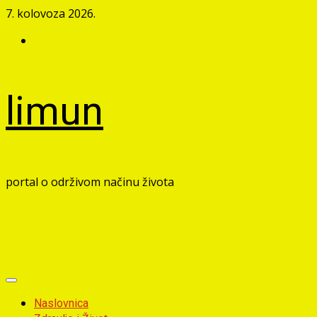
Skip
7. kolovoza 2026.
to
Facebook
content
limun
portal o održivom načinu života
Primary
Menu
Naslovnica