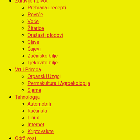
Zdravlje i Život
Prehrana i recepti
Povrće
Voće
Žitarice
Orašasti plodovi
Gljive
Čajevi
Začinsko bilje
Ljekovito bilje
Vrt i Priroda
Organski Uzgoj
Permakultura i Agroekologija
Sjeme
Tehnologija
Automobili
Računala
Linux
Internet
Kriptovalute
Održivost