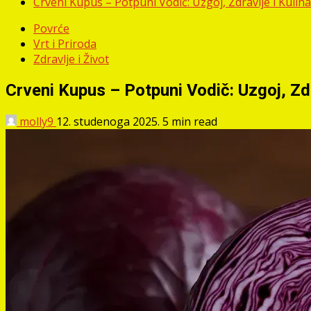
Crveni Kupus – Potpuni Vodič: Uzgoj, Zdravlje i Kulin
Povrće
Vrt i Priroda
Zdravlje i Život
Crveni Kupus – Potpuni Vodič: Uzgoj, Zdr
molly9
12. studenoga 2025.
5 min read