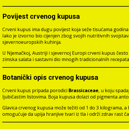
Povijest crvenog kupusa
Crveni kupus ima dugu povijest koja seže tisućama godina 
Iako je izvorno bio cijenjen zbog svojih nutritivnih svojst
sjevernoeuropskih kuhinja.
U Njemačkoj, Austriji i sjevernoj Europi crveni kupus često
zimska salata i sastavni dio mnogih tradicionalnih recepat
Botanički opis crvenog kupusa
Crveni kupus pripada porodici
Brassicaceae
, u koju spada
ljubičastim listovima. Boja kupusa dolazi od pigmenta antoci
Glavica crvenog kupusa može težiti od 1 do 3 kilograma, a li
omogućuje da upija hranjive tvari iz tla i održi zdrav rast č