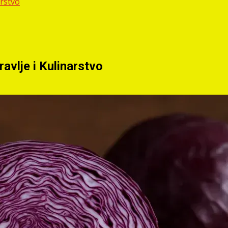
arstvo
avlje i Kulinarstvo