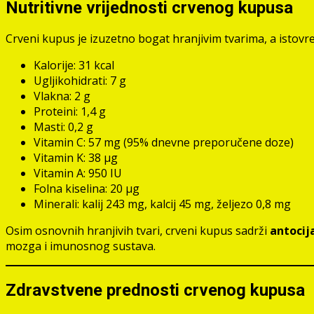
Nutritivne vrijednosti crvenog kupusa
Crveni kupus je izuzetno bogat hranjivim tvarima, a istov
Kalorije: 31 kcal
Ugljikohidrati: 7 g
Vlakna: 2 g
Proteini: 1,4 g
Masti: 0,2 g
Vitamin C: 57 mg (95% dnevne preporučene doze)
Vitamin K: 38 μg
Vitamin A: 950 IU
Folna kiselina: 20 μg
Minerali: kalij 243 mg, kalcij 45 mg, željezo 0,8 mg
Osim osnovnih hranjivih tvari, crveni kupus sadrži
antocij
mozga i imunosnog sustava.
Zdravstvene prednosti crvenog kupusa