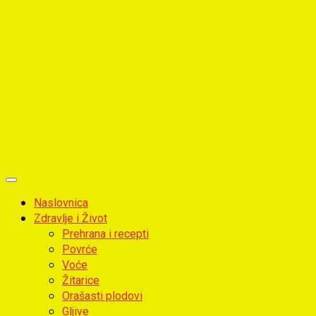
Primary
Menu
Naslovnica
Zdravlje i Život
Prehrana i recepti
Povrće
Voće
Žitarice
Orašasti plodovi
Gljive