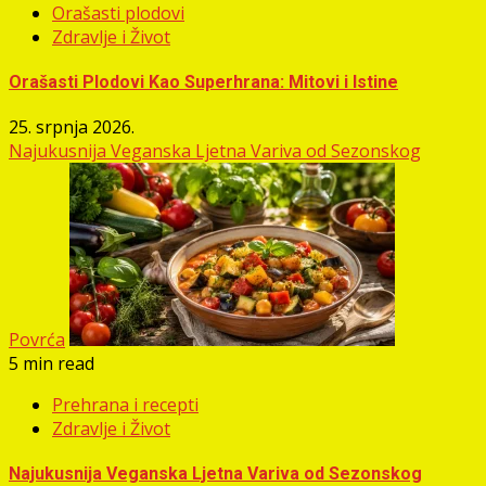
Orašasti plodovi
Zdravlje i Život
Orašasti Plodovi Kao Superhrana: Mitovi i Istine
25. srpnja 2026.
Najukusnija Veganska Ljetna Variva od Sezonskog
Povrća
5 min read
Prehrana i recepti
Zdravlje i Život
Najukusnija Veganska Ljetna Variva od Sezonskog