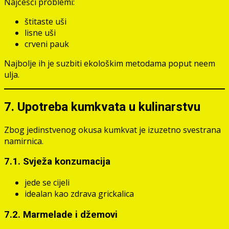
Najčešći problemi:
štitaste uši
lisne uši
crveni pauk
Najbolje ih je suzbiti ekološkim metodama poput neem
ulja.
7. Upotreba kumkvata u kulinarstvu
Zbog jedinstvenog okusa kumkvat je izuzetno svestrana
namirnica.
7.1. Svježa konzumacija
jede se cijeli
idealan kao zdrava grickalica
7.2. Marmelade i džemovi