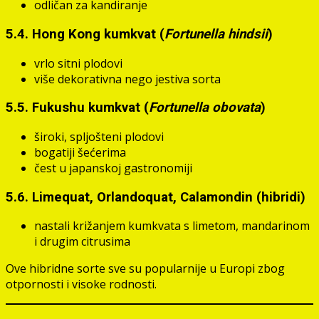
odličan za kandiranje
5.4. Hong Kong kumkvat (
Fortunella hindsii
)
vrlo sitni plodovi
više dekorativna nego jestiva sorta
5.5. Fukushu kumkvat (
Fortunella obovata
)
široki, spljošteni plodovi
bogatiji šećerima
čest u japanskoj gastronomiji
5.6. Limequat, Orlandoquat, Calamondin (hibridi)
nastali križanjem kumkvata s limetom, mandarinom
i drugim citrusima
Ove hibridne sorte sve su popularnije u Europi zbog
otpornosti i visoke rodnosti.