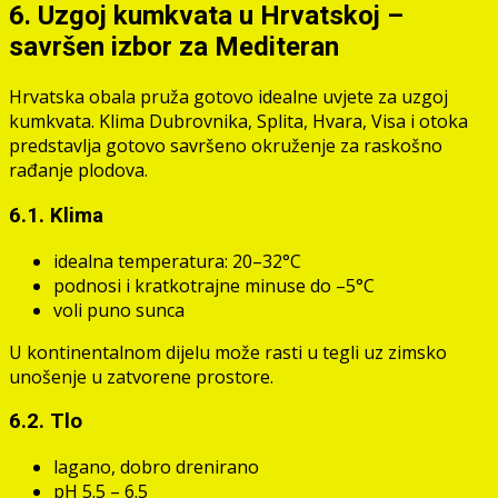
6. Uzgoj kumkvata u Hrvatskoj –
savršen izbor za Mediteran
Hrvatska obala pruža gotovo idealne uvjete za uzgoj
kumkvata. Klima Dubrovnika, Splita, Hvara, Visa i otoka
predstavlja gotovo savršeno okruženje za raskošno
rađanje plodova.
6.1. Klima
idealna temperatura: 20–32°C
podnosi i kratkotrajne minuse do –5°C
voli puno sunca
U kontinentalnom dijelu može rasti u tegli uz zimsko
unošenje u zatvorene prostore.
6.2. Tlo
lagano, dobro drenirano
pH 5.5 – 6.5