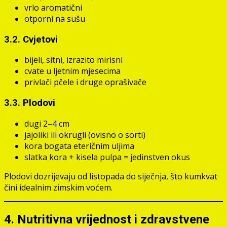
vrlo aromatični
otporni na sušu
3.2. Cvjetovi
bijeli, sitni, izrazito mirisni
cvate u ljetnim mjesecima
privlači pčele i druge oprašivače
3.3. Plodovi
dugi 2–4 cm
jajoliki ili okrugli (ovisno o sorti)
kora bogata eteričnim uljima
slatka kora + kisela pulpa = jedinstven okus
Plodovi dozrijevaju od listopada do siječnja, što kumkvat
čini idealnim zimskim voćem.
4. Nutritivna vrijednost i zdravstvene