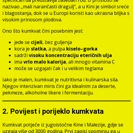
nazivao „mali narančasti dragulj“, a u Kini je simbol sreće
i blagostanja, dok se u Europi koristi kao ukrasna biljka s
visokim prinosom plodova.
Ono što kumkvat čini posebnim jest:
jede se
cijeli
, bez guljenja
kora je
slatka
, a pulpa
kiselo–gorka
sadrži
visoku koncentraciju eteričnih ulja
ima
vrlo malo kalorija
, ali mnogo vitamina C
može se uzgajati čak i u velikim teglama
Iako je malen, kumkvat je nutritivna i kulinarska sila.
Njegov intenzivan miris čini ga idealnim za deserte,
pekmeze, alkoholne likere i fermentaciju.
2. Povijest i porijeklo kumkvata
Kumkvat potječe iz jugoistočne Kine i Malezije, gdje se
uzgaja više od 3000 godina. Prvi zapisi spominju ga u