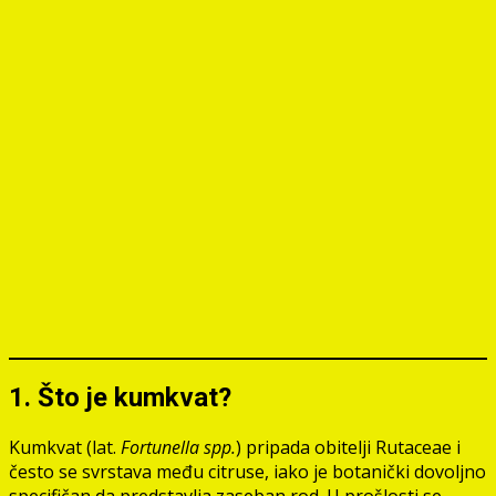
1. Što je kumkvat?
Kumkvat (lat.
Fortunella spp.
) pripada obitelji Rutaceae i
često se svrstava među citruse, iako je botanički dovoljno
specifičan da predstavlja zaseban rod. U prošlosti se