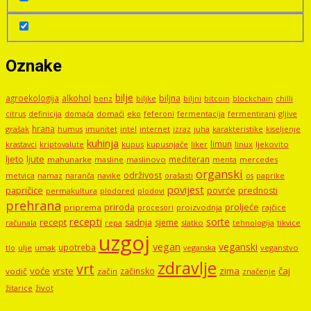
Oznake
bilje
agroekologija
alkohol
biljna
benz
biljni
bitcoin
blockchain
chilli
biljke
domaći
eko
gljive
citrus
definicija
domaća
feferoni
fermentacija
fermentirani
hrana
grašak
imunitet
intel
internet
izraz
juha
karakteristike
humus
kiseljenje
kuhinja
limun
kupus
kupusnjače
liker
linux
ljekovito
krastavci
kriptovalute
ljute
ljeto
mediteran
mahunarke
masline
maslinovo
mercedes
menta
organski
održivost
metvica
namaz
navike
orašasti
naranča
os
paprike
povijest
papričice
povrće
prednosti
permakultura
plodored
plodovi
prehrana
proljeće
priroda
priprema
procesori
proizvodnja
rajčice
recepti
sorte
recept
sadnja
sjeme
računala
repa
slatko
tehnologija
tikvice
uzgoj
vegan
veganski
upotreba
tlo
ulje
umak
veganstvo
veganska
zdravlje
vrt
voće
vrste
zima
čaj
začinsko
vodič
začin
značenje
žitarice
život