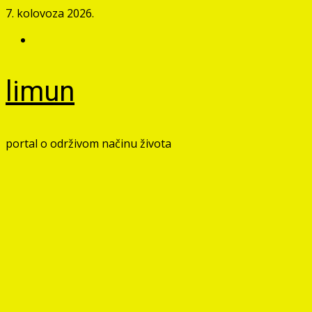
Skip
7. kolovoza 2026.
to
Facebook
content
limun
portal o održivom načinu života