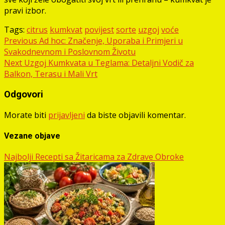
pravi izbor.
Tags:
citrus
kumkvat
povijest
sorte
uzgoj
voće
Post
Previous
Ad hoc: Značenje, Uporaba i Primjeri u
Svakodnevnom i Poslovnom Životu
navigation
Next
Uzgoj Kumkvata u Teglama: Detaljni Vodič za
Balkon, Terasu i Mali Vrt
Odgovori
Morate biti
prijavljeni
da biste objavili komentar.
Vezane objave
Najbolji Recepti sa Žitaricama za Zdrave Obroke