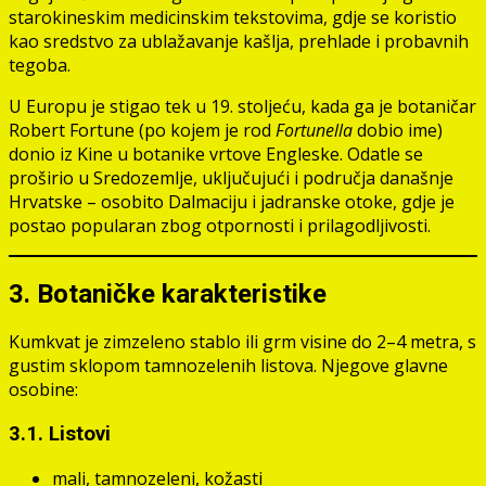
starokineskim medicinskim tekstovima, gdje se koristio
kao sredstvo za ublažavanje kašlja, prehlade i probavnih
tegoba.
U Europu je stigao tek u 19. stoljeću, kada ga je botaničar
Robert Fortune (po kojem je rod
Fortunella
dobio ime)
donio iz Kine u botanike vrtove Engleske. Odatle se
proširio u Sredozemlje, uključujući i područja današnje
Hrvatske – osobito Dalmaciju i jadranske otoke, gdje je
postao popularan zbog otpornosti i prilagodljivosti.
3. Botaničke karakteristike
Kumkvat je zimzeleno stablo ili grm visine do 2–4 metra, s
gustim sklopom tamnozelenih listova. Njegove glavne
osobine:
3.1. Listovi
mali, tamnozeleni, kožasti