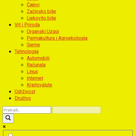
Čajevi
Začinsko bilje
Ljekovito bilje
Vrt i Priroda
Organski Uzgoj
Permakultura i Agroekologija
Sjeme
Tehnologija
Automobili
Računala
Linux
Internet
Kriptovalute
Održivost
Društvo