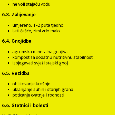
ne voli stajaću vodu
6.3. Zalijevanje
umjereno, 1–2 puta tjedno
ljeti češće, zimi vrlo malo
6.4. Gnojidba
agrumska mineralna gnojiva
kompost za dodatnu nutritivnu stabilnost
izbjegavati svježi stajski gnoj
6.5. Rezidba
oblikovanje krošnje
uklanjanje suhih i starijih grana
poticanje cvatnje i rodnosti
6.6. Štetnici i bolesti