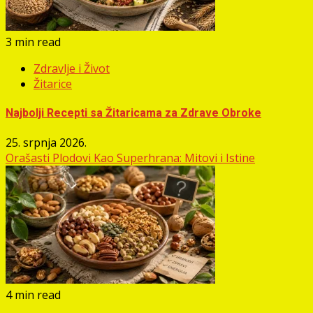
3 min read
Zdravlje i Život
Žitarice
Najbolji Recepti sa Žitaricama za Zdrave Obroke
25. srpnja 2026.
Orašasti Plodovi Kao Superhrana: Mitovi i Istine
4 min read