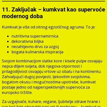
11. Zaključak – kumkvat kao supervoće
modernog doba
Kumkvat je više od sitnog egzotičnog agruma. To je:
nutritivna supernamirnica
dekorativna biljka
nezahtjevno drvo za uzgoj
bogata kulinarska inspiracija
Svojom kombinacijom slatke kore i kisele pulpe osvajaju
nepca diljem svijeta, dok njegova otpornost i
prilagodljivost osvajaju vrtove uz obalu i na kontinentu.
Zahvaljujući dugoj povijesti, ljekovitim svojstvima,
bogatom okusu i mogućnostima upotrebe, kumkvat
postaje jedno od najperspektivnijih supervoća za
europsko tržište.
Za uzgajivače, kuhare, vegane, ljubitelje zdrave hrane i
sve koji žele obogatiti svoj vrt ili prehranu – kumkvat je