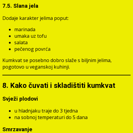
7.5. Slana jela
Dodaje karakter jelima poput:
marinada
umaka uz tofu
salata
pečenog povrća
Kumkvat se posebno dobro slaže s biljnim jelima,
pogotovo u veganskoj kuhinji.
8. Kako čuvati i skladištiti kumkvat
Svježi plodovi
u hladnjaku traje do 3 tjedna
na sobnoj temperaturi do 5 dana
Smrzavanje