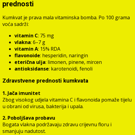
prednosti
Kumkvat je prava mala vitaminska bomba. Po 100 grama
voća sadrži:
vitamin C
: 75 mg
vlakna
: 6–7 g
vitamin A
: 15% RDA
flavonoide
: hesperidin, naringin
eterična ulja
: limonen, pinene, mircen
antioksidanse
: karotenoidi, fenoli
Zdravstvene prednosti kumkvata
1. Jača imunitet
Zbog visokog udjela vitamina C i flavonoida pomaže tijelu
u obrani od virusa, bakterija i upala.
2. Poboljšava probavu
Bogata vlakna podržavaju zdravu crijevnu floru i
smanjuju nadutost.