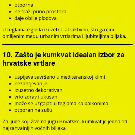
otporna
ne traži puno prostora
daje obilje plodova
U teglama izgleda izuzetno atraktivno, što ga čini
omiljenim među urbanim vrtlarima i ljubiteljima biljaka.
10. Zašto je kumkvat idealan izbor za
hrvatske vrtlare
uspijeva savršeno u mediteranskoj klimi
nezahtjevan je
izuzetno dekorativan
vrlo zdrav i ukusan
može se uzgajati u teglama na balkonima
otporan na sušu
Za ljude koji žive na jugu Hrvatske, kumkvat je jedna od
najzahvalnijih voćnih biljaka.