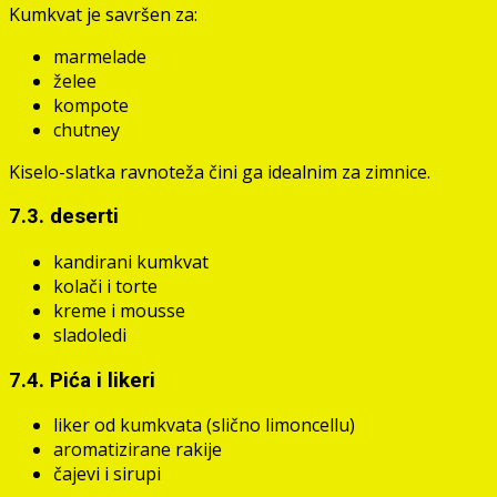
Kumkvat je savršen za:
marmelade
želee
kompote
chutney
Kiselo-slatka ravnoteža čini ga idealnim za zimnice.
7.3. deserti
kandirani kumkvat
kolači i torte
kreme i mousse
sladoledi
7.4. Pića i likeri
liker od kumkvata (slično limoncellu)
aromatizirane rakije
čajevi i sirupi