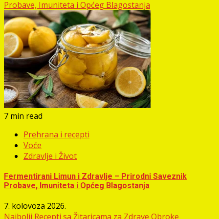
Probave, Imuniteta i Općeg Blagostanja
7 min read
Prehrana i recepti
Voće
Zdravlje i Život
Fermentirani Limun i Zdravlje – Prirodni Saveznik
Probave, Imuniteta i Općeg Blagostanja
7. kolovoza 2026.
Najbolji Recepti sa Žitaricama za Zdrave Obroke