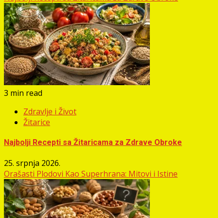
3 min read
Zdravlje i Život
Žitarice
Najbolji Recepti sa Žitaricama za Zdrave Obroke
25. srpnja 2026.
Orašasti Plodovi Kao Superhrana: Mitovi i Istine