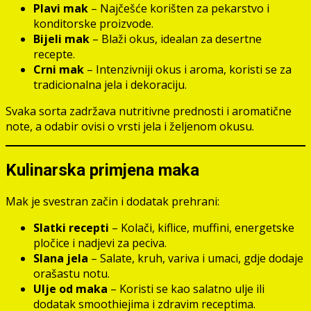
Plavi mak
– Najčešće korišten za pekarstvo i
konditorske proizvode.
Bijeli mak
– Blaži okus, idealan za desertne
recepte.
Crni mak
– Intenzivniji okus i aroma, koristi se za
tradicionalna jela i dekoraciju.
Svaka sorta zadržava nutritivne prednosti i aromatične
note, a odabir ovisi o vrsti jela i željenom okusu.
Kulinarska primjena maka
Mak je svestran začin i dodatak prehrani:
Slatki recepti
– Kolači, kiflice, muffini, energetske
pločice i nadjevi za peciva.
Slana jela
– Salate, kruh, variva i umaci, gdje dodaje
orašastu notu.
Ulje od maka
– Koristi se kao salatno ulje ili
dodatak smoothiejima i zdravim receptima.