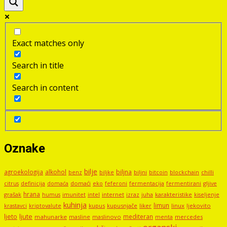
Exact matches only
Search in title
Search in content
Oznake
bilje
agroekologija
alkohol
biljna
benz
biljni
bitcoin
blockchain
chilli
biljke
domaći
eko
gljive
citrus
definicija
domaća
feferoni
fermentacija
fermentirani
hrana
grašak
imunitet
intel
internet
izraz
juha
karakteristike
humus
kiseljenje
kuhinja
limun
kupus
kupusnjače
liker
linux
ljekovito
krastavci
kriptovalute
ljute
ljeto
mediteran
mahunarke
masline
maslinovo
mercedes
menta