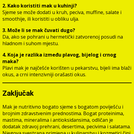
2. Kako koristiti mak u kuhinji?
Sjeme se može dodati u kruh, peciva, muffine, salate i
smoothije, ili koristiti u obliku ulja.
3. Može li se mak čuvati dugo?
Da, ako se pohrani u hermetički zatvorenoj posudi na
hladnom i suhom mjestu.
4. Koja je razlika između plavog, bijelog i crnog
maka?
Plavi mak je najčešće korišten u pekarstvu, bijeli ima blaži
okus, a crni intenzivniji orašasti okus.
Zaključak
Mak je nutritivno bogato sjeme s bogatom poviješću i
brojnim zdravstvenim prednostima. Bogat proteinima,
mastima, mineralima i antioksidansima, odličan je
dodatak zdravoj prehrani, desertima, pecivima i salatama.
Njegova svestrana primjena u kulinarstvu i kozmetici čini