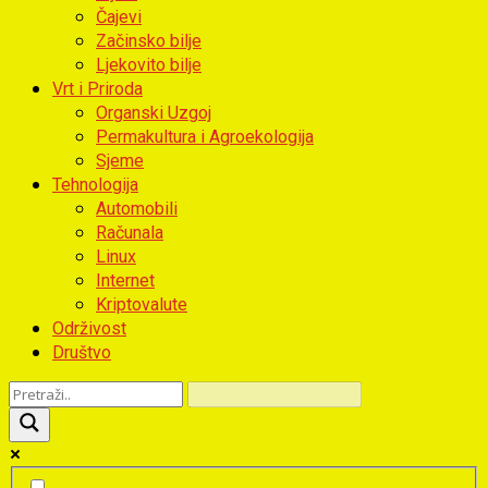
Čajevi
Začinsko bilje
Ljekovito bilje
Vrt i Priroda
Organski Uzgoj
Permakultura i Agroekologija
Sjeme
Tehnologija
Automobili
Računala
Linux
Internet
Kriptovalute
Održivost
Društvo