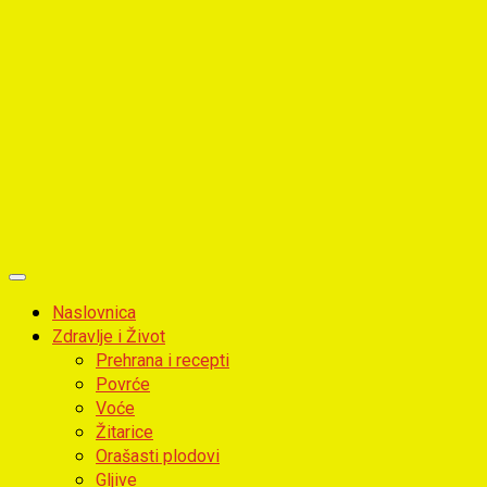
Primary
Menu
Naslovnica
Zdravlje i Život
Prehrana i recepti
Povrće
Voće
Žitarice
Orašasti plodovi
Gljive