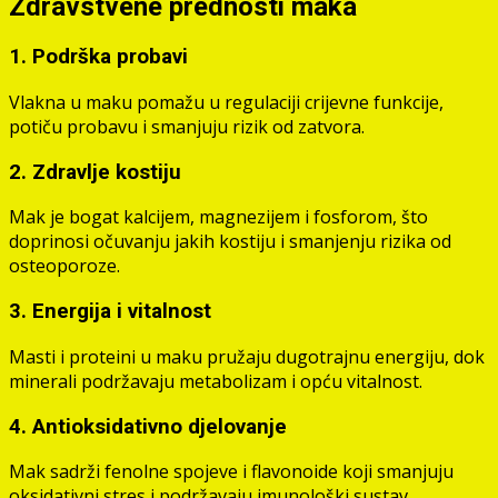
Zdravstvene prednosti maka
1. Podrška probavi
Vlakna u maku pomažu u regulaciji crijevne funkcije,
potiču probavu i smanjuju rizik od zatvora.
2. Zdravlje kostiju
Mak je bogat kalcijem, magnezijem i fosforom, što
doprinosi očuvanju jakih kostiju i smanjenju rizika od
osteoporoze.
3. Energija i vitalnost
Masti i proteini u maku pružaju dugotrajnu energiju, dok
minerali podržavaju metabolizam i opću vitalnost.
4. Antioksidativno djelovanje
Mak sadrži fenolne spojeve i flavonoide koji smanjuju
oksidativni stres i podržavaju imunološki sustav.