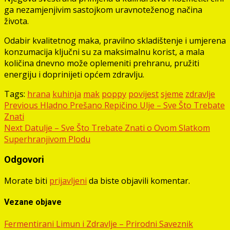
ga nezamjenjivim sastojkom uravnoteženog načina
života.
Odabir kvalitetnog maka, pravilno skladištenje i umjerena
konzumacija ključni su za maksimalnu korist, a mala
količina dnevno može oplemeniti prehranu, pružiti
energiju i doprinijeti općem zdravlju.
Tags:
hrana
kuhinja
mak
poppy
povijest
sjeme
zdravlje
Post
Previous
Hladno Prešano Repičino Ulje – Sve Što Trebate
Znati
navigation
Next
Datulje – Sve Što Trebate Znati o Ovom Slatkom
Superhranjivom Plodu
Odgovori
Morate biti
prijavljeni
da biste objavili komentar.
Vezane objave
Fermentirani Limun i Zdravlje – Prirodni Saveznik