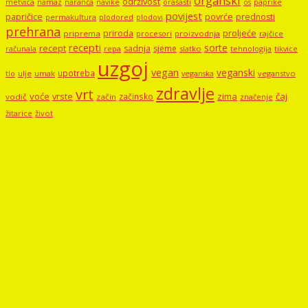
organski
održivost
metvica
namaz
navike
orašasti
naranča
os
paprike
povijest
papričice
povrće
prednosti
permakultura
plodored
plodovi
prehrana
proljeće
priroda
priprema
procesori
proizvodnja
rajčice
recepti
sorte
recept
sadnja
sjeme
računala
repa
slatko
tehnologija
tikvice
uzgoj
vegan
veganski
upotreba
tlo
ulje
umak
veganstvo
veganska
zdravlje
vrt
voće
vrste
zima
čaj
začinsko
vodič
začin
značenje
žitarice
život