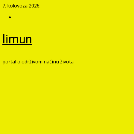
Skip
7. kolovoza 2026.
to
Facebook
content
limun
portal o održivom načinu života