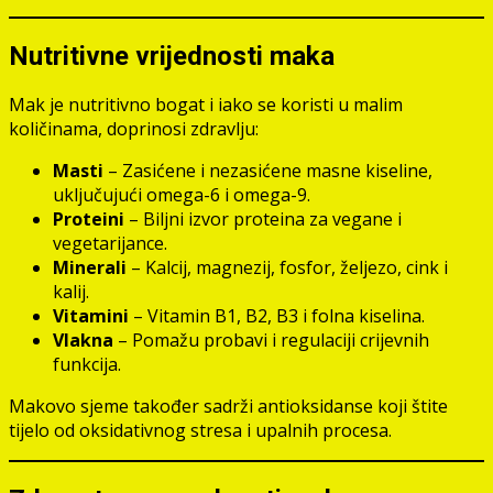
Nutritivne vrijednosti maka
Mak je nutritivno bogat i iako se koristi u malim
količinama, doprinosi zdravlju:
Masti
– Zasićene i nezasićene masne kiseline,
uključujući omega-6 i omega-9.
Proteini
– Biljni izvor proteina za vegane i
vegetarijance.
Minerali
– Kalcij, magnezij, fosfor, željezo, cink i
kalij.
Vitamini
– Vitamin B1, B2, B3 i folna kiselina.
Vlakna
– Pomažu probavi i regulaciji crijevnih
funkcija.
Makovo sjeme također sadrži antioksidanse koji štite
tijelo od oksidativnog stresa i upalnih procesa.