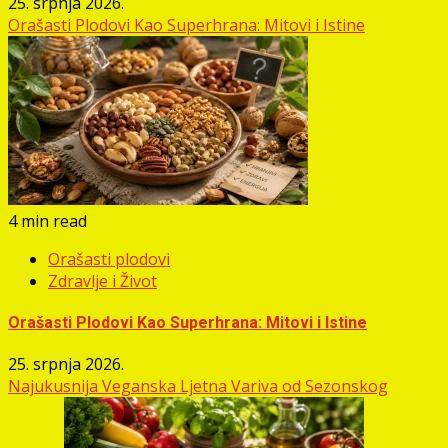
25. srpnja 2026.
Orašasti Plodovi Kao Superhrana: Mitovi i Istine
4 min read
Orašasti plodovi
Zdravlje i Život
Orašasti Plodovi Kao Superhrana: Mitovi i Istine
25. srpnja 2026.
Najukusnija Veganska Ljetna Variva od Sezonskog