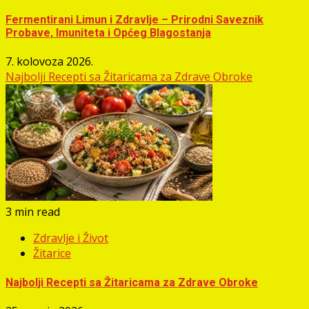
Fermentirani Limun i Zdravlje – Prirodni Saveznik
Probave, Imuniteta i Općeg Blagostanja
7. kolovoza 2026.
Najbolji Recepti sa Žitaricama za Zdrave Obroke
3 min read
Zdravlje i Život
Žitarice
Najbolji Recepti sa Žitaricama za Zdrave Obroke