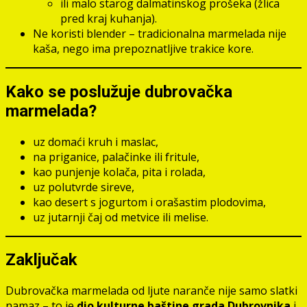
ili malo starog dalmatinskog prošeka (žlica
pred kraj kuhanja).
Ne koristi blender – tradicionalna marmelada nije
kaša, nego ima prepoznatljive trakice kore.
Kako se poslužuje dubrovačka
marmelada?
uz domaći kruh i maslac,
na priganice, palačinke ili fritule,
kao punjenje kolača, pita i rolada,
uz polutvrde sireve,
kao desert s jogurtom i orašastim plodovima,
uz jutarnji čaj od metvice ili melise.
Zaključak
Dubrovačka marmelada od ljute naranče nije samo slatki
namaz – to je
dio kulturne baštine grada Dubrovnika
i