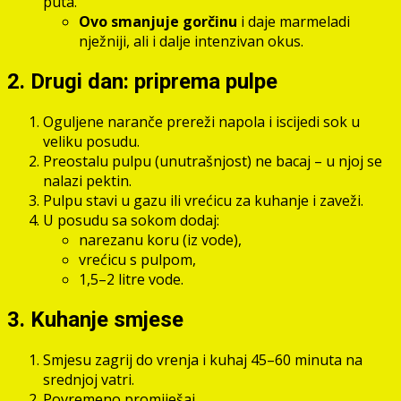
puta.
Ovo smanjuje gorčinu
i daje marmeladi
nježniji, ali i dalje intenzivan okus.
2. Drugi dan: priprema pulpe
Oguljene naranče prereži napola i iscijedi sok u
veliku posudu.
Preostalu pulpu (unutrašnjost) ne bacaj – u njoj se
nalazi pektin.
Pulpu stavi u gazu ili vrećicu za kuhanje i zaveži.
U posudu sa sokom dodaj:
narezanu koru (iz vode),
vrećicu s pulpom,
1,5–2 litre vode.
3. Kuhanje smjese
Smjesu zagrij do vrenja i kuhaj 45–60 minuta na
srednjoj vatri.
Povremeno promiješaj.