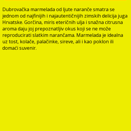
Dubrovačka marmelada od ljute naranče smatra se
jednom od najfinijih i najautentičnijih zimskih delicija juga
Hrvatske. Gorčina, miris eteričnih ulja i snažna citrusna
aroma daju joj prepoznatljiv okus koji se ne može
reproduci­rati slatkim narančama. Marmelada je idealna
uz tost, kolače, palačinke, sireve, ali i kao poklon ili
domaći suvenir.