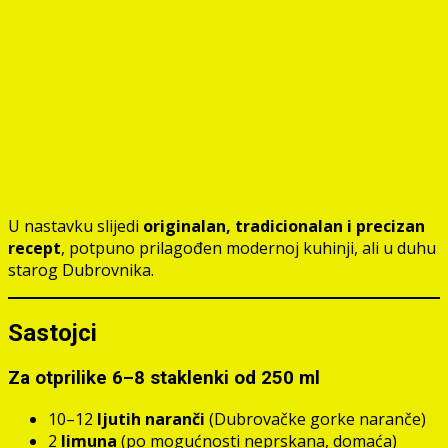
U nastavku slijedi
originalan, tradicionalan i precizan
recept
, potpuno prilagođen modernoj kuhinji, ali u duhu
starog Dubrovnika.
Sastojci
Za otprilike 6–8 staklenki od 250 ml
10–12
ljutih naranči
(Dubrovačke gorke naranče)
2
limuna
(po mogućnosti neprskana, domaća)