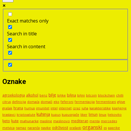
Exact matches only
Search in title
Search in content
Oznake
bilje
agroekologija
alkohol
biljna
benz
biljni
bitcoin
blockchain
chilli
biljke
domaći
eko
gljive
citrus
definicija
domaća
feferoni
fermentacija
fermentirani
hrana
grašak
imunitet
intel
internet
izraz
juha
karakteristike
humus
kiseljenje
kuhinja
limun
kupus
kupusnjače
liker
linux
ljekovito
krastavci
kriptovalute
ljute
ljeto
mediteran
mahunarke
masline
maslinovo
mercedes
menta
organski
održivost
metvica
namaz
navike
orašasti
naranča
os
paprike