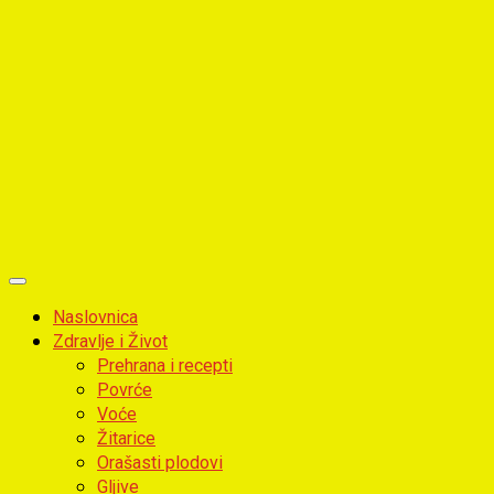
Primary
Menu
Naslovnica
Zdravlje i Život
Prehrana i recepti
Povrće
Voće
Žitarice
Orašasti plodovi
Gljive