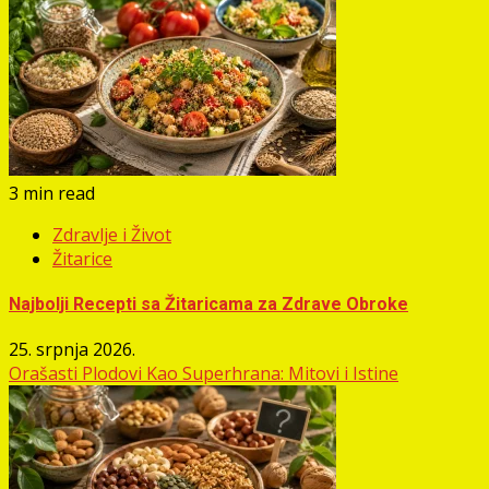
3 min read
Zdravlje i Život
Žitarice
Najbolji Recepti sa Žitaricama za Zdrave Obroke
25. srpnja 2026.
Orašasti Plodovi Kao Superhrana: Mitovi i Istine