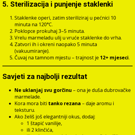
5. Sterilizacija i punjenje staklenki
Staklenke operi, zatim steriliziraj u pećnici 10
minuta na 120°C.
Poklopce prokuhaj 3–5 minuta.
Vrelu marmeladu ulij u vruće staklenke do vrha.
Zatvori ih i okreni naopako 5 minuta
(vakuumiranje).
Čuvaj na tamnom mjestu – trajnost je
12+ mjeseci
.
Savjeti za najbolji rezultat
Ne uklanjaj svu gorčinu
– ona je duša dubrovačke
marmelade.
Kora mora biti
tanko rezana
– daje aromu i
teksturu.
Ako želiš još elegantniji okus, dodaj:
1 štapić vanilije,
ili 2 klinčića,