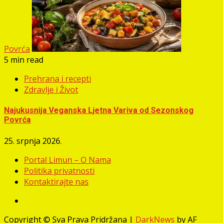
Povrća
5 min read
Prehrana i recepti
Zdravlje i Život
Najukusnija Veganska Ljetna Variva od Sezonskog
Povrća
25. srpnja 2026.
Portal Limun – O Nama
Politika privatnosti
Kontaktirajte nas
Facebook
Copyright © Sva Prava Pridržana
|
DarkNews
by AF