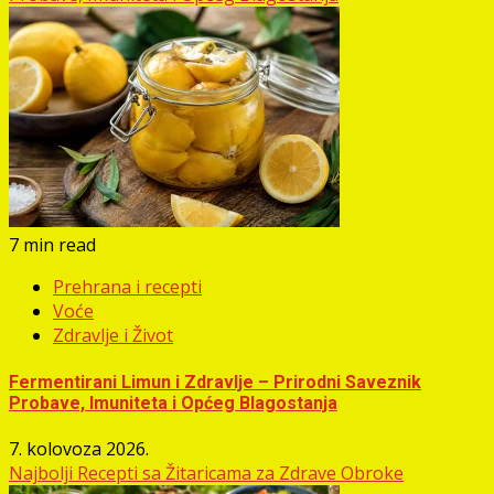
7 min read
Prehrana i recepti
Voće
Zdravlje i Život
Fermentirani Limun i Zdravlje – Prirodni Saveznik
Probave, Imuniteta i Općeg Blagostanja
7. kolovoza 2026.
Najbolji Recepti sa Žitaricama za Zdrave Obroke