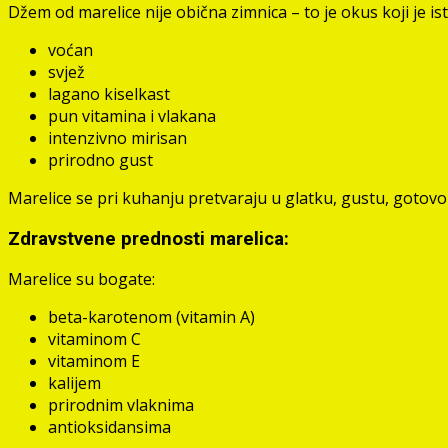
Džem od marelice nije obična zimnica – to je okus koji je i
voćan
svjež
lagano kiselkast
pun vitamina i vlakana
intenzivno mirisan
prirodno gust
Marelice se pri kuhanju pretvaraju u glatku, gustu, gotov
Zdravstvene prednosti marelica:
Marelice su bogate:
beta-karotenom (vitamin A)
vitaminom C
vitaminom E
kalijem
prirodnim vlaknima
antioksidansima