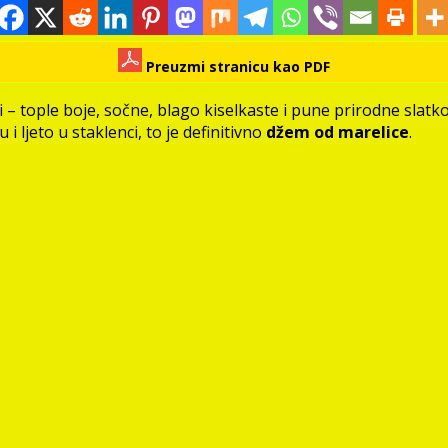
Preuzmi stranicu kao PDF
oćki – tople boje, sočne, blago kiselkaste i pune prirodne sl
i ljeto u staklenci, to je definitivno
džem od marelice
.