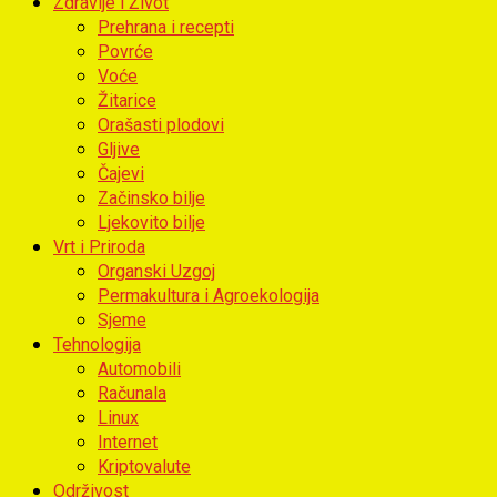
Zdravlje i Život
Prehrana i recepti
Povrće
Voće
Žitarice
Orašasti plodovi
Gljive
Čajevi
Začinsko bilje
Ljekovito bilje
Vrt i Priroda
Organski Uzgoj
Permakultura i Agroekologija
Sjeme
Tehnologija
Automobili
Računala
Linux
Internet
Kriptovalute
Održivost