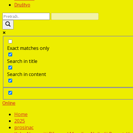
Društvo
Exact matches only
Search in title
Search in content
Online
Home
2025
prosinac