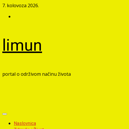
Skip
7. kolovoza 2026.
to
Facebook
content
limun
portal o održivom načinu života
Primary
Menu
Naslovnica