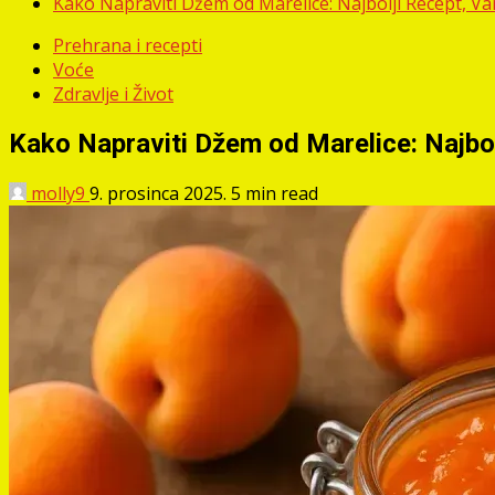
Kako Napraviti Džem od Marelice: Najbolji Recept, Var
Prehrana i recepti
Voće
Zdravlje i Život
Kako Napraviti Džem od Marelice: Najbolj
molly9
9. prosinca 2025.
5 min read