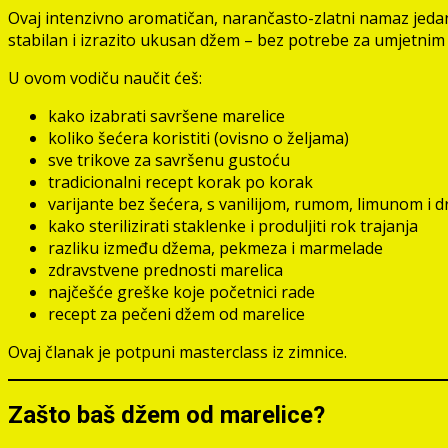
Ovaj intenzivno aromatičan, narančasto-zlatni namaz jedan 
stabilan i izrazito ukusan džem – bez potrebe za umjetnim
U ovom vodiču naučit ćeš:
kako izabrati savršene marelice
koliko šećera koristiti (ovisno o željama)
sve trikove za savršenu gustoću
tradicionalni recept korak po korak
varijante bez šećera, s vanilijom, rumom, limunom i
kako sterilizirati staklenke i produljiti rok trajanja
razliku između džema, pekmeza i marmelade
zdravstvene prednosti marelica
najčešće greške koje početnici rade
recept za pečeni džem od marelice
Ovaj članak je potpuni masterclass iz zimnice.
Zašto baš džem od marelice?