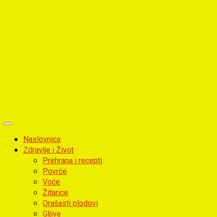
Primary
Menu
Naslovnica
Zdravlje i Život
Prehrana i recepti
Povrće
Voće
Žitarice
Orašasti plodovi
Gljive