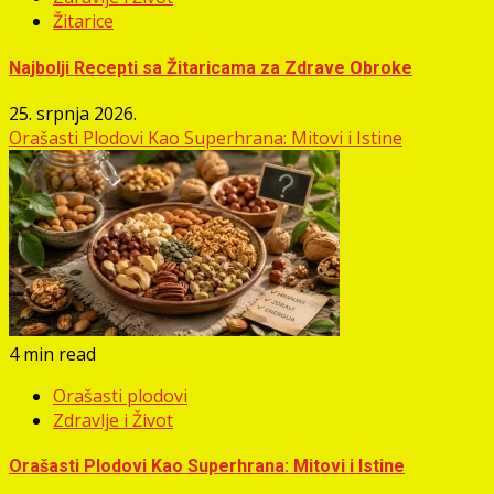
Žitarice
Najbolji Recepti sa Žitaricama za Zdrave Obroke
25. srpnja 2026.
Orašasti Plodovi Kao Superhrana: Mitovi i Istine
4 min read
Orašasti plodovi
Zdravlje i Život
Orašasti Plodovi Kao Superhrana: Mitovi i Istine