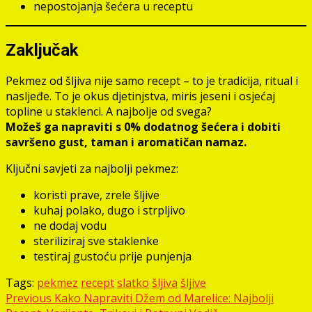
nepostojanja šećera u receptu
Zaključak
Pekmez od šljiva nije samo recept – to je tradicija, ritual i
nasljeđe. To je okus djetinjstva, miris jeseni i osjećaj
topline u staklenci. A najbolje od svega?
Možeš ga napraviti s 0% dodatnog šećera i dobiti
savršeno gust, taman i aromatičan namaz.
Ključni savjeti za najbolji pekmez:
koristi prave, zrele šljive
kuhaj polako, dugo i strpljivo
ne dodaj vodu
steriliziraj sve staklenke
testiraj gustoću prije punjenja
Tags:
pekmez
recept
slatko
šljiva
šljive
Post
Previous
Kako Napraviti Džem od Marelice: Najbolji