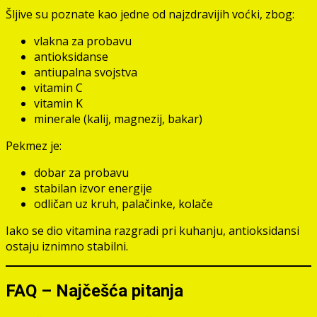
Šljive su poznate kao jedne od najzdravijih voćki, zbog:
vlakna za probavu
antioksidanse
antiupalna svojstva
vitamin C
vitamin K
minerale (kalij, magnezij, bakar)
Pekmez je:
dobar za probavu
stabilan izvor energije
odličan uz kruh, palačinke, kolače
Iako se dio vitamina razgradi pri kuhanju, antioksidansi
ostaju iznimno stabilni.
FAQ – Najčešća pitanja