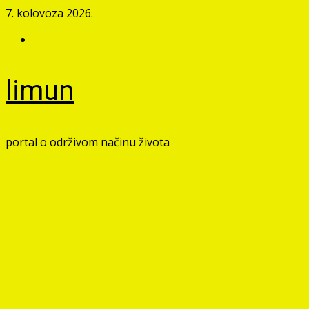
Skip
7. kolovoza 2026.
to
Facebook
content
limun
portal o održivom načinu života