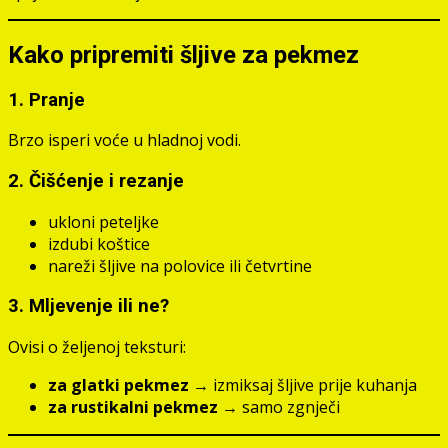
Kako pripremiti šljive za pekmez
1. Pranje
Brzo isperi voće u hladnoj vodi.
2. Čišćenje i rezanje
ukloni peteljke
izdubi koštice
nareži šljive na polovice ili četvrtine
3. Mljevenje ili ne?
Ovisi o željenoj teksturi:
za glatki pekmez
→ izmiksaj šljive prije kuhanja
za rustikalni pekmez
→ samo zgnječi