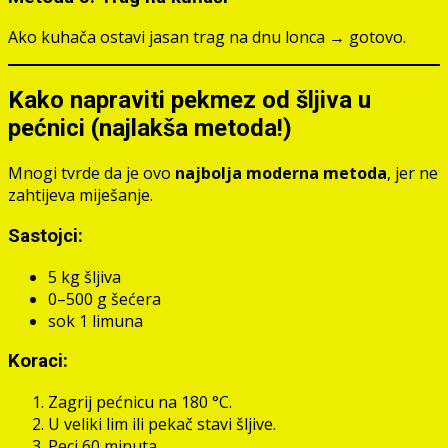
Ako kuhača ostavi jasan trag na dnu lonca → gotovo.
Kako napraviti pekmez od šljiva u
pećnici (najlakša metoda!)
Mnogi tvrde da je ovo
najbolja moderna metoda
, jer ne
zahtijeva miješanje.
Sastojci:
5 kg šljiva
0–500 g šećera
sok 1 limuna
Koraci:
Zagrij pećnicu na 180 °C.
U veliki lim ili pekač stavi šljive.
Peci 60 minuta.