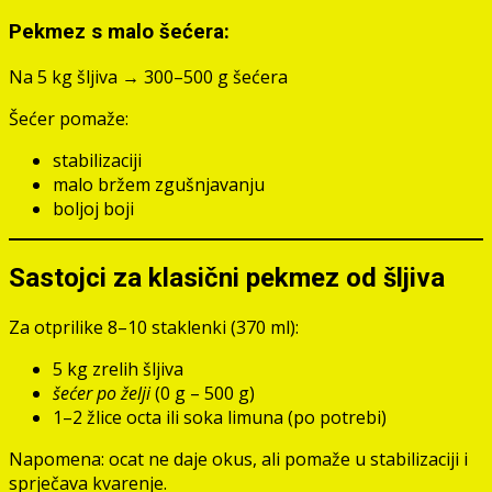
Pekmez s malo šećera:
Na 5 kg šljiva → 300–500 g šećera
Šećer pomaže:
stabilizaciji
malo bržem zgušnjavanju
boljoj boji
Sastojci za klasični pekmez od šljiva
Za otprilike 8–10 staklenki (370 ml):
5 kg zrelih šljiva
šećer po želji
(0 g – 500 g)
1–2 žlice octa ili soka limuna (po potrebi)
Napomena: ocat ne daje okus, ali pomaže u stabilizaciji i
sprječava kvarenje.