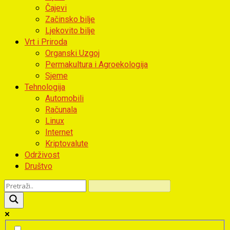
Čajevi
Začinsko bilje
Ljekovito bilje
Vrt i Priroda
Organski Uzgoj
Permakultura i Agroekologija
Sjeme
Tehnologija
Automobili
Računala
Linux
Internet
Kriptovalute
Održivost
Društvo