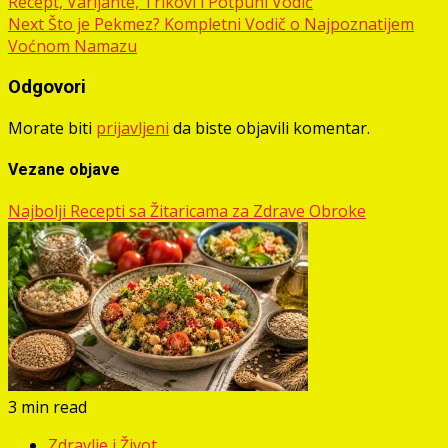
Recept, Varijante, Trikovi i Potpuni Vodič
navigation
Next
Što je Pekmez? Kompletni Vodič o Najpoznatijem
Voćnom Namazu
Odgovori
Morate biti
prijavljeni
da biste objavili komentar.
Vezane objave
Najbolji Recepti sa Žitaricama za Zdrave Obroke
3 min read
Zdravlje i Život