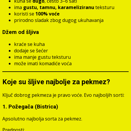
kuha se
dugo
, često 3–6 sati
ima
gustu, tamnu, karameliziranu
teksturu
koristi se
100% voće
prirodno sladak zbog dugog ukuhavanja
Džem od šljiva
kraće se kuha
dodaje se šećer
ima manje gustu teksturu
može imati komadiće voća
Koje su šljive najbolje za pekmez?
Ključ dobrog pekmeza je pravo voće. Evo najboljih sorti:
1. Požegača (Bistrica)
Apsolutno najbolja sorta za pekmez.
Prednosti: