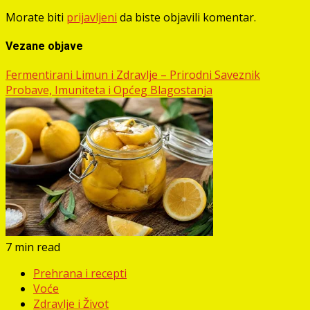
Morate biti
prijavljeni
da biste objavili komentar.
Vezane objave
Fermentirani Limun i Zdravlje – Prirodni Saveznik
Probave, Imuniteta i Općeg Blagostanja
7 min read
Prehrana i recepti
Voće
Zdravlje i Život