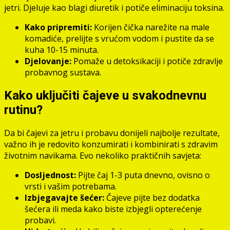
jetri. Djeluje kao blagi diuretik i potiče eliminaciju toksina.
Kako pripremiti:
Korijen čička narežite na male
komadiće, prelijte s vrućom vodom i pustite da se
kuha 10-15 minuta.
Djelovanje:
Pomaže u detoksikaciji i potiče zdravlje
probavnog sustava.
Kako uključiti čajeve u svakodnevnu
rutinu?
Da bi čajevi za jetru i probavu donijeli najbolje rezultate,
važno ih je redovito konzumirati i kombinirati s zdravim
životnim navikama. Evo nekoliko praktičnih savjeta:
Dosljednost:
Pijte čaj 1-3 puta dnevno, ovisno o
vrsti i vašim potrebama.
Izbjegavajte šećer:
Čajeve pijte bez dodatka
šećera ili meda kako biste izbjegli opterećenje
probavi.