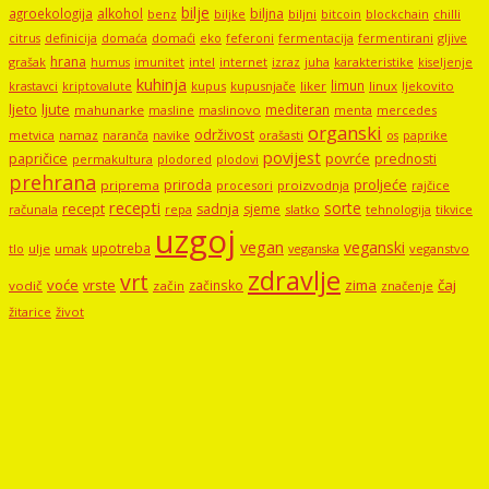
bilje
agroekologija
alkohol
biljna
benz
biljni
bitcoin
blockchain
chilli
biljke
domaći
eko
gljive
citrus
definicija
domaća
feferoni
fermentacija
fermentirani
hrana
grašak
imunitet
intel
internet
izraz
juha
karakteristike
humus
kiseljenje
kuhinja
limun
kupus
kupusnjače
liker
linux
ljekovito
krastavci
kriptovalute
ljute
ljeto
mediteran
mahunarke
masline
maslinovo
mercedes
menta
organski
održivost
metvica
namaz
navike
orašasti
naranča
os
paprike
povijest
papričice
povrće
prednosti
permakultura
plodored
plodovi
prehrana
proljeće
priroda
priprema
procesori
proizvodnja
rajčice
recepti
sorte
recept
sadnja
sjeme
računala
repa
slatko
tehnologija
tikvice
uzgoj
vegan
veganski
upotreba
tlo
ulje
umak
veganstvo
veganska
zdravlje
vrt
voće
vrste
zima
čaj
začinsko
vodič
začin
značenje
žitarice
život