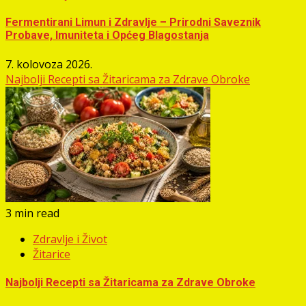
Fermentirani Limun i Zdravlje – Prirodni Saveznik
Probave, Imuniteta i Općeg Blagostanja
7. kolovoza 2026.
Najbolji Recepti sa Žitaricama za Zdrave Obroke
3 min read
Zdravlje i Život
Žitarice
Najbolji Recepti sa Žitaricama za Zdrave Obroke