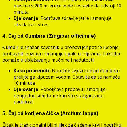
masline s 200 ml vruće vode i ostavite da odstoji 10
minuta.
Djelovanje:
Podržava zdravlje jetre i smanjuje
oksidativni stres.
4. Čaj od đumbira (Zingiber officinale)
Đumbir je snažan saveznik u probavi jer potiče lučenje
probavnih enzima i smanjuje upale u crijevima. Također
pomaže u ublažavanju mučnine i nadutosti.
Kako pripremiti:
Narežite svježi komad đumbira i
prelijte ga kipućom vodom. Ostavite da se namače
10 minuta.
Djelovanje:
Poboljšava probavu i smanjuje
neugodne simptome kao što su žgaravica i
nadutost.
5. Čaj od korijena čička (Arctium lappa)
Čičak je tradicionalni biljni lijek za čišćenje krvi i podršku