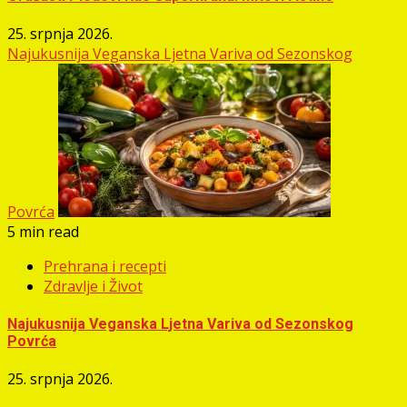
25. srpnja 2026.
Najukusnija Veganska Ljetna Variva od Sezonskog
Povrća
5 min read
Prehrana i recepti
Zdravlje i Život
Najukusnija Veganska Ljetna Variva od Sezonskog
Povrća
25. srpnja 2026.