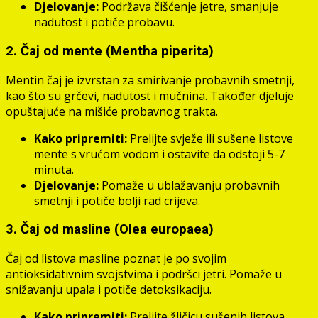
Djelovanje:
Podržava čišćenje jetre, smanjuje
nadutost i potiče probavu.
2. Čaj od mente (Mentha piperita)
Mentin čaj je izvrstan za smirivanje probavnih smetnji,
kao što su grčevi, nadutost i mučnina. Također djeluje
opuštajuće na mišiće probavnog trakta.
Kako pripremiti:
Prelijte svježe ili sušene listove
mente s vrućom vodom i ostavite da odstoji 5-7
minuta.
Djelovanje:
Pomaže u ublažavanju probavnih
smetnji i potiče bolji rad crijeva.
3. Čaj od masline (Olea europaea)
Čaj od listova masline poznat je po svojim
antioksidativnim svojstvima i podršci jetri. Pomaže u
snižavanju upala i potiče detoksikaciju.
Kako pripremiti:
Prelijte žličicu sušenih listova