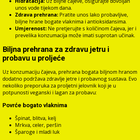
Hidratacija:
Uz biljne čajeve, osigurajte dovoljan
unos vode tijekom dana.
Zdrava prehrana:
Pratite unos lako probavljive,
biljne hrane bogate vlaknima i antioksidansima.
Umjerenost:
Ne pretjerujte s količinom čajeva, jer i
prevelika konzumacija može imati suprotan učinak.
Biljna prehrana za zdravu jetru i
probavu u proljeće
Uz konzumaciju čajeva, prehrana bogata biljnom hranom
dodatno podržava zdravlje jetre i probavnog sustava. Evo
nekoliko preporuka za proljetni jelovnik koji je u
potpunosti veganski i lagan za probavu:
Povrće bogato vlaknima
Špinat, blitva, kelj
Mrkva, celer, peršin
Šparoge i mladi luk