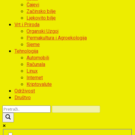
Čajevi
Začinsko bilje
Ljekovito bilje
Vrt i Priroda
Organski Uzgoj
Permakultura i Agroekologija
Sjeme
Tehnologija
Automobili
Računala
Linux
Internet
Kriptovalute
Održivost
Društvo