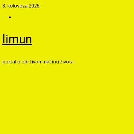
Skip
8. kolovoza 2026.
to
Facebook
content
limun
portal o održivom načinu života