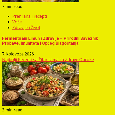
7 min read
Prehrana i recepti
Voće
Zdravlje i Život
Fermentirani Limun i Zdravlje – Prirodni Saveznik
Probave, Imuniteta i Općeg Blagostanja
7. kolovoza 2026.
Najbolji Recepti sa Žitaricama za Zdrave Obroke
3 min read