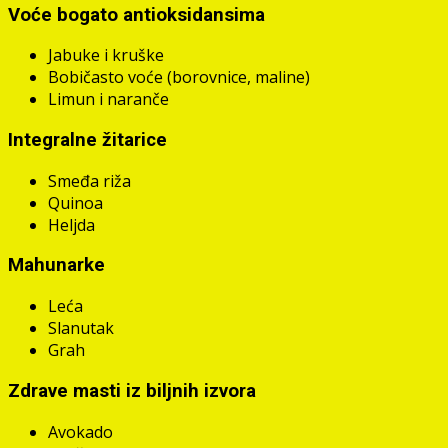
Voće bogato antioksidansima
Jabuke i kruške
Bobičasto voće (borovnice, maline)
Limun i naranče
Integralne žitarice
Smeđa riža
Quinoa
Heljda
Mahunarke
Leća
Slanutak
Grah
Zdrave masti iz biljnih izvora
Avokado