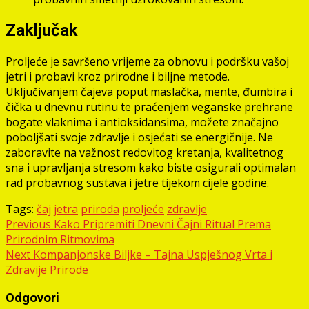
Zaključak
Proljeće je savršeno vrijeme za obnovu i podršku vašoj
jetri i probavi kroz prirodne i biljne metode.
Uključivanjem čajeva poput maslačka, mente, đumbira i
čička u dnevnu rutinu te praćenjem veganske prehrane
bogate vlaknima i antioksidansima, možete značajno
poboljšati svoje zdravlje i osjećati se energičnije. Ne
zaboravite na važnost redovitog kretanja, kvalitetnog
sna i upravljanja stresom kako biste osigurali optimalan
rad probavnog sustava i jetre tijekom cijele godine.
Tags:
čaj
jetra
priroda
proljeće
zdravlje
Post
Previous
Kako Pripremiti Dnevni Čajni Ritual Prema
Prirodnim Ritmovima
navigation
Next
Kompanjonske Biljke – Tajna Uspješnog Vrta i
Zdravije Prirode
Odgovori