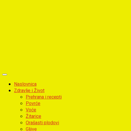
Primary
Menu
Naslovnica
Zdravlje i Život
Prehrana i recepti
Povrće
Voće
Žitarice
Orašasti plodovi
Gljive