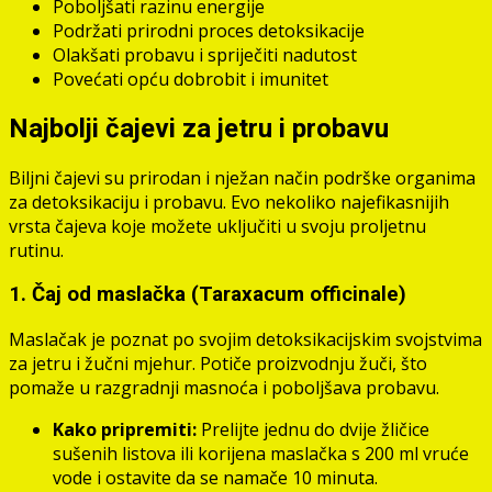
Poboljšati razinu energije
Podržati prirodni proces detoksikacije
Olakšati probavu i spriječiti nadutost
Povećati opću dobrobit i imunitet
Najbolji čajevi za jetru i probavu
Biljni čajevi su prirodan i nježan način podrške organima
za detoksikaciju i probavu. Evo nekoliko najefikasnijih
vrsta čajeva koje možete uključiti u svoju proljetnu
rutinu.
1. Čaj od maslačka (Taraxacum officinale)
Maslačak je poznat po svojim detoksikacijskim svojstvima
za jetru i žučni mjehur. Potiče proizvodnju žuči, što
pomaže u razgradnji masnoća i poboljšava probavu.
Kako pripremiti:
Prelijte jednu do dvije žličice
sušenih listova ili korijena maslačka s 200 ml vruće
vode i ostavite da se namače 10 minuta.