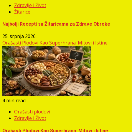
Zdravlje i Život
Žitarice
Najbolji Recepti sa Žitaricama za Zdrave Obroke
25. srpnja 2026.
Orašasti Plodovi Kao Superhrana: Mitovi i Istine
4 min read
Orašasti plodovi
Zdravlje i Život
Orašasti Plodovi Kao Superhrana: Mitovi i Istine