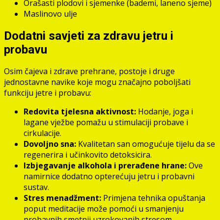
Orašasti plodovi i sjemenke (bademi, laneno sjeme)
Maslinovo ulje
Dodatni savjeti za zdravu jetru i
probavu
Osim čajeva i zdrave prehrane, postoje i druge
jednostavne navike koje mogu značajno poboljšati
funkciju jetre i probavu:
Redovita tjelesna aktivnost:
Hodanje, joga i
lagane vježbe pomažu u stimulaciji probave i
cirkulacije.
Dovoljno sna:
Kvalitetan san omogućuje tijelu da se
regenerira i učinkovito detoksicira.
Izbjegavanje alkohola i prerađene hrane:
Ove
namirnice dodatno opterećuju jetru i probavni
sustav.
Stres menadžment:
Primjena tehnika opuštanja
poput meditacije može pomoći u smanjenju
probavnih smetnji uzrokovanih stresom.