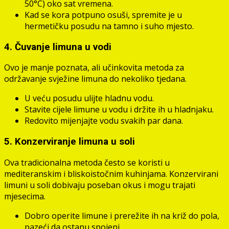
50°C) oko sat vremena.
Kad se kora potpuno osuši, spremite je u
hermetičku posudu na tamno i suho mjesto.
4. Čuvanje limuna u vodi
Ovo je manje poznata, ali učinkovita metoda za
održavanje svježine limuna do nekoliko tjedana.
U veću posudu ulijte hladnu vodu.
Stavite cijele limune u vodu i držite ih u hladnjaku.
Redovito mijenjajte vodu svakih par dana.
5. Konzerviranje limuna u soli
Ova tradicionalna metoda često se koristi u
mediteranskim i bliskoistočnim kuhinjama. Konzervirani
limuni u soli dobivaju poseban okus i mogu trajati
mjesecima.
Dobro operite limune i prerežite ih na križ do pola,
pazeći da ostanu spojeni.