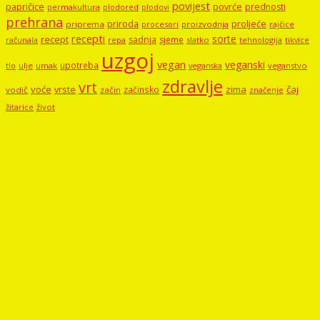
povijest
papričice
povrće
prednosti
permakultura
plodored
plodovi
prehrana
proljeće
priroda
priprema
procesori
proizvodnja
rajčice
recepti
sorte
recept
sadnja
sjeme
računala
repa
slatko
tehnologija
tikvice
uzgoj
vegan
veganski
upotreba
tlo
ulje
umak
veganstvo
veganska
zdravlje
vrt
voće
vrste
zima
čaj
začinsko
vodič
začin
značenje
žitarice
život