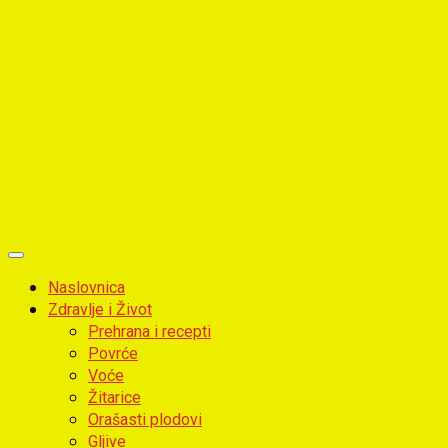
Primary
Menu
Naslovnica
Zdravlje i Život
Prehrana i recepti
Povrće
Voće
Žitarice
Orašasti plodovi
Gljive