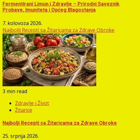
Fermentirani Limun i Zdravlje – Prirodni Saveznik
Probave, Imuniteta i Općeg Blagostanja
7. kolovoza 2026.
Najbolji Recepti sa Žitaricama za Zdrave Obroke
3 min read
Zdravlje i Život
Žitarice
Najbolji Recepti sa Žitaricama za Zdrave Obroke
25. srpnja 2026.