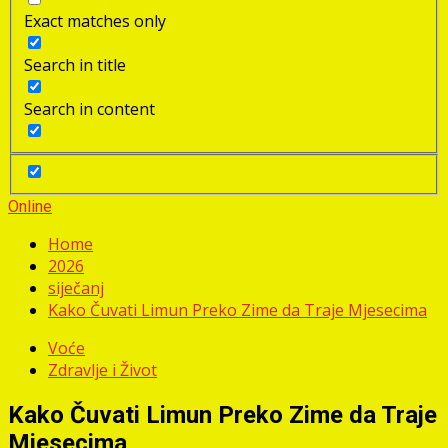
Exact matches only
Search in title
Search in content
Online
Home
2026
siječanj
Kako Čuvati Limun Preko Zime da Traje Mjesecima
Voće
Zdravlje i Život
Kako Čuvati Limun Preko Zime da Traje
Mjesecima