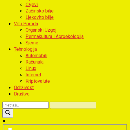
Čajevi
Začinsko bilje
Ljekovito bilje
Vrt i Priroda
Organski Uzgoj
Permakultura i Agroekologija
Sjeme
Tehnologija
Automobili
Računala
Linux
Internet
Kriptovalute
Održivost
Društvo