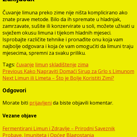
Čuvanje limuna preko zime nije ništa komplicirano ako
znate prave metode. Bilo da ih spremate u hladnjak,
zamrzavate, sušite ili konzervirate u soli, možete uživati u
svježem okusu limuna i tijekom hladnih mjeseci.
Isprobajte različite tehnike i pronađite onu koja vam
najbolje odgovara i koja će vam omogućiti da limuni traju
mjesecima, spremni za svaku priliku.
Tags:
čuvanje
limun
skladištenje
zima
Post
Previous
Kako Napraviti Domaći Sirup za Grlo s Limunom
Next
Limun ili Limeta – Što je Bolje Koristiti Zimi?
navigation
Odgovori
Morate biti
prijavljeni
da biste objavili komentar.
Vezane objave
Fermentirani Limun i Zdravlje – Prirodni Saveznik
Probave, Imuniteta i Općeg Blagostanja