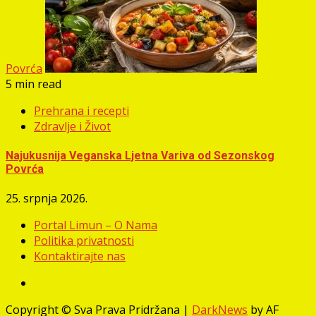
Povrća
5 min read
Prehrana i recepti
Zdravlje i Život
Najukusnija Veganska Ljetna Variva od Sezonskog
Povrća
25. srpnja 2026.
Portal Limun – O Nama
Politika privatnosti
Kontaktirajte nas
Facebook
Copyright © Sva Prava Pridržana
|
DarkNews
by AF