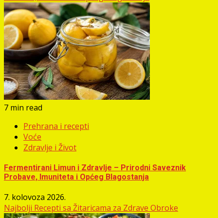
7 min read
Prehrana i recepti
Voće
Zdravlje i Život
Fermentirani Limun i Zdravlje – Prirodni Saveznik
Probave, Imuniteta i Općeg Blagostanja
7. kolovoza 2026.
Najbolji Recepti sa Žitaricama za Zdrave Obroke