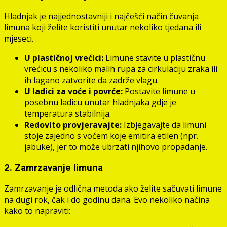
Hladnjak je najjednostavniji i najčešći način čuvanja
limuna koji želite koristiti unutar nekoliko tjedana ili
mjeseci.
U plastičnoj vrećici:
Limune stavite u plastičnu
vrećicu s nekoliko malih rupa za cirkulaciju zraka ili
ih lagano zatvorite da zadrže vlagu.
U ladici za voće i povrće:
Postavite limune u
posebnu ladicu unutar hladnjaka gdje je
temperatura stabilnija.
Redovito provjeravajte:
Izbjegavajte da limuni
stoje zajedno s voćem koje emitira etilen (npr.
jabuke), jer to može ubrzati njihovo propadanje.
2. Zamrzavanje limuna
Zamrzavanje je odlična metoda ako želite sačuvati limune
na dugi rok, čak i do godinu dana. Evo nekoliko načina
kako to napraviti: