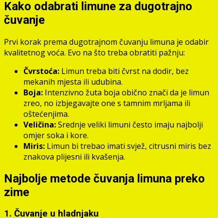
Kako odabrati limune za dugotrajno
čuvanje
Prvi korak prema dugotrajnom čuvanju limuna je odabir
kvalitetnog voća. Evo na što treba obratiti pažnju:
Čvrstoća:
Limun treba biti čvrst na dodir, bez
mekanih mjesta ili udubina.
Boja:
Intenzivno žuta boja obično znači da je limun
zreo, no izbjegavajte one s tamnim mrljama ili
oštećenjima.
Veličina:
Srednje veliki limuni često imaju najbolji
omjer soka i kore.
Miris:
Limun bi trebao imati svjež, citrusni miris bez
znakova plijesni ili kvašenja.
Najbolje metode čuvanja limuna preko
zime
1. Čuvanje u hladnjaku