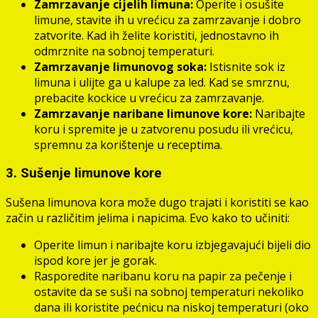
Zamrzavanje cijelih limuna:
Operite i osušite
limune, stavite ih u vrećicu za zamrzavanje i dobro
zatvorite. Kad ih želite koristiti, jednostavno ih
odmrznite na sobnoj temperaturi.
Zamrzavanje limunovog soka:
Istisnite sok iz
limuna i ulijte ga u kalupe za led. Kad se smrznu,
prebacite kockice u vrećicu za zamrzavanje.
Zamrzavanje naribane limunove kore:
Naribajte
koru i spremite je u zatvorenu posudu ili vrećicu,
spremnu za korištenje u receptima.
3. Sušenje limunove kore
Sušena limunova kora može dugo trajati i koristiti se kao
začin u različitim jelima i napicima. Evo kako to učiniti:
Operite limun i naribajte koru izbjegavajući bijeli dio
ispod kore jer je gorak.
Rasporedite naribanu koru na papir za pečenje i
ostavite da se suši na sobnoj temperaturi nekoliko
dana ili koristite pećnicu na niskoj temperaturi (oko