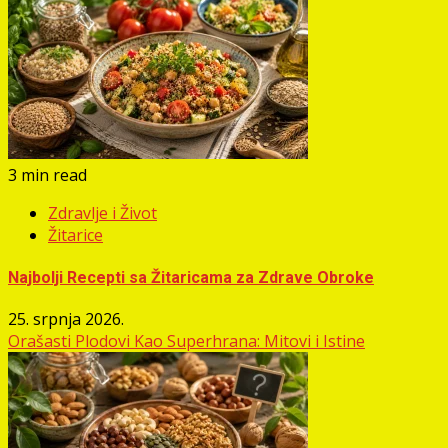
3 min read
Zdravlje i Život
Žitarice
Najbolji Recepti sa Žitaricama za Zdrave Obroke
25. srpnja 2026.
Orašasti Plodovi Kao Superhrana: Mitovi i Istine