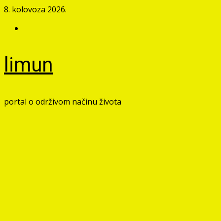
Skip
8. kolovoza 2026.
to
Facebook
content
limun
portal o održivom načinu života