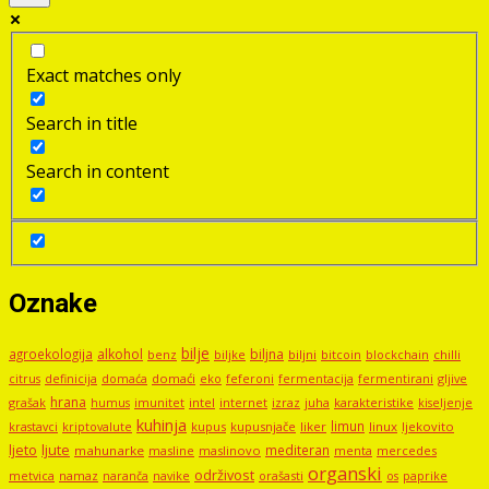
Exact matches only
Search in title
Search in content
Oznake
bilje
agroekologija
alkohol
biljna
benz
biljni
bitcoin
blockchain
chilli
biljke
domaći
eko
gljive
citrus
definicija
domaća
feferoni
fermentacija
fermentirani
hrana
grašak
imunitet
intel
internet
izraz
juha
karakteristike
humus
kiseljenje
kuhinja
limun
kupus
kupusnjače
liker
linux
ljekovito
krastavci
kriptovalute
ljute
ljeto
mediteran
mahunarke
masline
maslinovo
mercedes
menta
organski
održivost
metvica
namaz
navike
orašasti
naranča
os
paprike