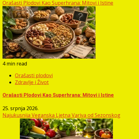
Orašasti Plodovi Kao Superhrana: Mitovi i Istine
4 min read
Orašasti plodovi
Zdravlje i Život
Orašasti Plodovi Kao Superhrana: Mitovi i Istine
25. srpnja 2026.
Najukusnija Veganska Ljetna Variva od Sezonskog