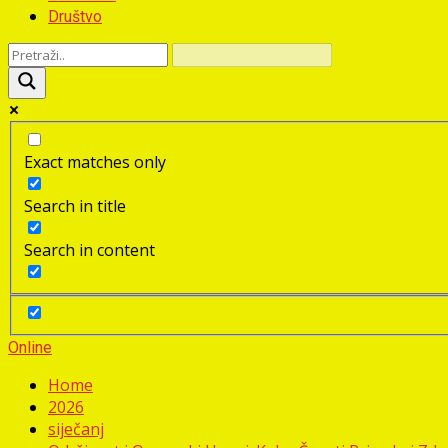
Društvo
Exact matches only
Search in title
Search in content
Online
Home
2026
siječanj