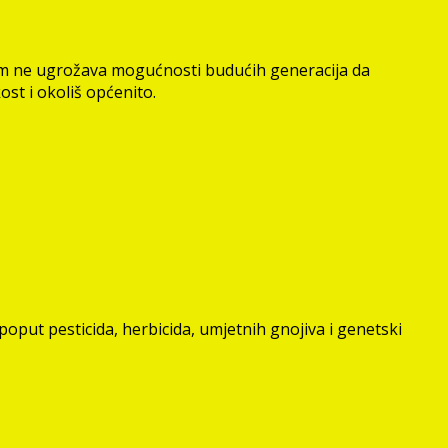
itom ne ugrožava mogućnosti budućih generacija da
st i okoliš općenito.
oput pesticida, herbicida, umjetnih gnojiva i genetski