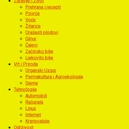
Zdravlje i Život
Prehrana i recepti
Povrće
Voće
Žitarice
Orašasti plodovi
Gljive
Čajevi
Začinsko bilje
Ljekovito bilje
Vrt i Priroda
Organski Uzgoj
Permakultura i Agroekologija
Sjeme
Tehnologija
Automobili
Računala
Linux
Internet
Kriptovalute
Održivost