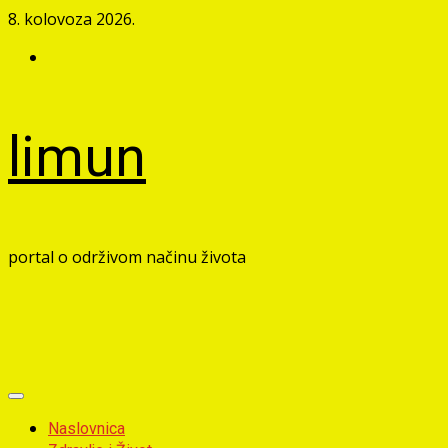
Skip
8. kolovoza 2026.
to
Facebook
content
limun
portal o održivom načinu života
Primary
Menu
Naslovnica