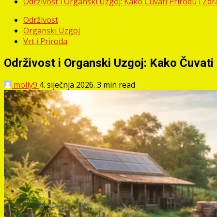
Održivost i Organski Uzgoj: Kako Čuvati Prirodu i Zdr
Održivost
Organski Uzgoj
Vrt i Priroda
Održivost i Organski Uzgoj: Kako Čuvati 
molly9
4. siječnja 2026.
3 min read