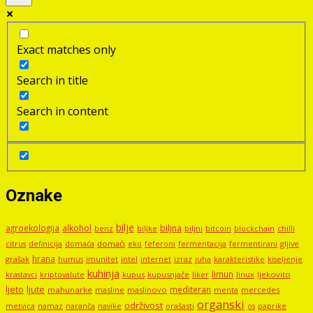
Exact matches only
Search in title
Search in content
Oznake
bilje
agroekologija
alkohol
biljna
benz
biljni
bitcoin
blockchain
chilli
biljke
domaći
eko
gljive
citrus
definicija
domaća
feferoni
fermentacija
fermentirani
hrana
grašak
imunitet
intel
internet
izraz
juha
karakteristike
humus
kiseljenje
kuhinja
limun
kupus
kupusnjače
liker
linux
ljekovito
krastavci
kriptovalute
ljute
ljeto
mediteran
mahunarke
masline
maslinovo
mercedes
menta
organski
održivost
metvica
namaz
navike
orašasti
naranča
os
paprike