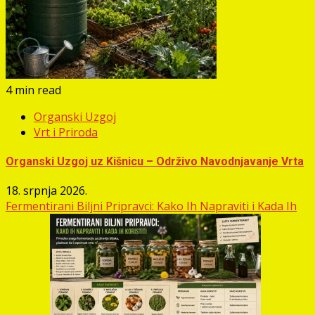
4 min read
Organski Uzgoj
Vrt i Priroda
Organski Uzgoj uz Kišnicu – Održivo Navodnjavanje Vrta
18. srpnja 2026.
Fermentirani Biljni Pripravci: Kako Ih Napraviti i Kada Ih