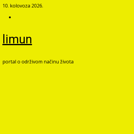
Skip
10. kolovoza 2026.
to
Facebook
content
limun
portal o održivom načinu života