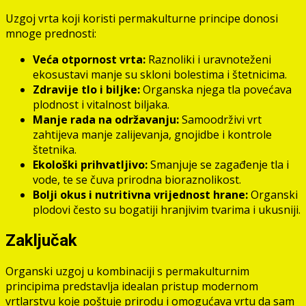
Uzgoj vrta koji koristi permakulturne principe donosi
mnoge prednosti:
Veća otpornost vrta:
Raznoliki i uravnoteženi
ekosustavi manje su skloni bolestima i štetnicima.
Zdravije tlo i biljke:
Organska njega tla povećava
plodnost i vitalnost biljaka.
Manje rada na održavanju:
Samoodrživi vrt
zahtijeva manje zalijevanja, gnojidbe i kontrole
štetnika.
Ekološki prihvatljivo:
Smanjuje se zagađenje tla i
vode, te se čuva prirodna bioraznolikost.
Bolji okus i nutritivna vrijednost hrane:
Organski
plodovi često su bogatiji hranjivim tvarima i ukusniji.
Zaključak
Organski uzgoj u kombinaciji s permakulturnim
principima predstavlja idealan pristup modernom
vrtlarstvu koje poštuje prirodu i omogućava vrtu da sam