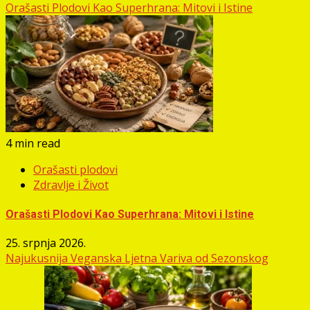
Orašasti Plodovi Kao Superhrana: Mitovi i Istine
4 min read
Orašasti plodovi
Zdravlje i Život
Orašasti Plodovi Kao Superhrana: Mitovi i Istine
25. srpnja 2026.
Najukusnija Veganska Ljetna Variva od Sezonskog