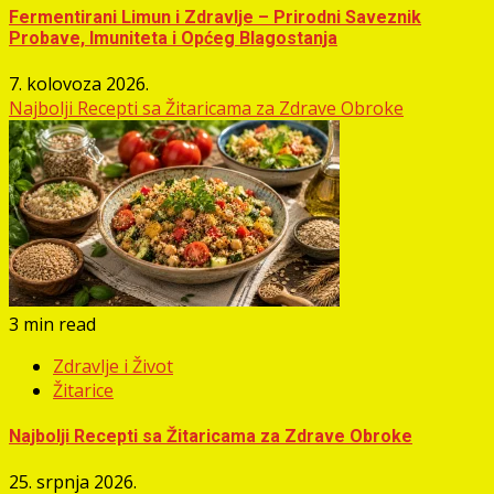
Fermentirani Limun i Zdravlje – Prirodni Saveznik
Probave, Imuniteta i Općeg Blagostanja
7. kolovoza 2026.
Najbolji Recepti sa Žitaricama za Zdrave Obroke
3 min read
Zdravlje i Život
Žitarice
Najbolji Recepti sa Žitaricama za Zdrave Obroke
25. srpnja 2026.