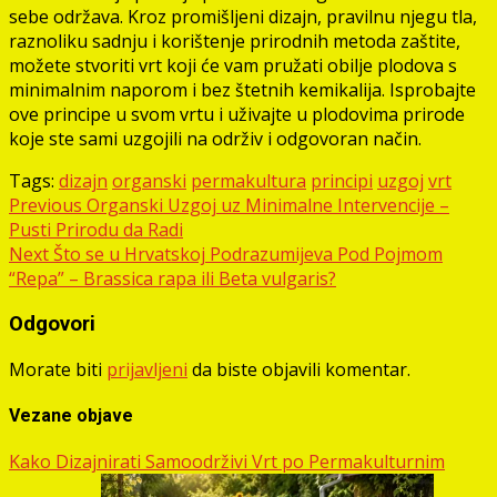
sebe održava. Kroz promišljeni dizajn, pravilnu njegu tla,
raznoliku sadnju i korištenje prirodnih metoda zaštite,
možete stvoriti vrt koji će vam pružati obilje plodova s
minimalnim naporom i bez štetnih kemikalija. Isprobajte
ove principe u svom vrtu i uživajte u plodovima prirode
koje ste sami uzgojili na održiv i odgovoran način.
Tags:
dizajn
organski
permakultura
principi
uzgoj
vrt
Post
Previous
Organski Uzgoj uz Minimalne Intervencije –
Pusti Prirodu da Radi
navigation
Next
Što se u Hrvatskoj Podrazumijeva Pod Pojmom
“Repa” – Brassica rapa ili Beta vulgaris?
Odgovori
Morate biti
prijavljeni
da biste objavili komentar.
Vezane objave
Kako Dizajnirati Samoodrživi Vrt po Permakulturnim