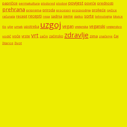
povijest
papričice
povrće
prednosti
permakultura
plodored
plodovi
prehrana
proljeće
priroda
priprema
procesori
proizvodnja
rajčice
recepti
sorte
recept
sadnja
sjeme
računala
repa
slatko
tehnologija
tikvice
uzgoj
vegan
veganski
upotreba
tlo
ulje
umak
veganstvo
veganska
zdravlje
vrt
voće
vrste
zima
čaj
začinsko
vodič
začin
značenje
žitarice
život