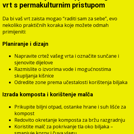
vrt s permakulturnim pristupom
Da bi vaš vrt zaista mogao “raditi sam za sebe”, evo
nekoliko praktičnih koraka koje možete odmah
primijeniti:
Planiranje i dizajn
Napravite crtež vašeg vrta i označite sunčane i
sjenovite dijelove
Razmislite o izvorima vode i mogućnostima
skupljanja kišnice
Odredite zone prema učestalosti korištenja biljaka
Izrada komposta i korištenje malča
Prikupite biljni otpad, ostanke hrane i suh lišće za
kompost
Redovito okretanje komposta za bržu razgradnju
Koristite malč za pokrivanje tla oko biljaka –
smanjuje korov i čuva vlagu