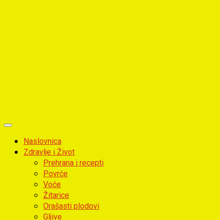
Primary
Menu
Naslovnica
Zdravlje i Život
Prehrana i recepti
Povrće
Voće
Žitarice
Orašasti plodovi
Gljive