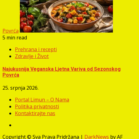
Povrća
5 min read
Prehrana i recepti
Zdravlje i Život
Najukusnija Veganska Ljetna Variva od Sezonskog
Povrća
25. srpnja 2026.
Portal Limun – O Nama
Politika privatnosti
Kontaktirajte nas
Facebook
Copyright © Sva Prava Pridržana
|
DarkNews
by AF