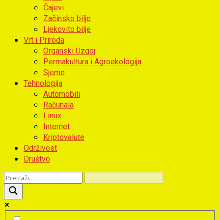
Čajevi
Začinsko bilje
Ljekovito bilje
Vrt i Priroda
Organski Uzgoj
Permakultura i Agroekologija
Sjeme
Tehnologija
Automobili
Računala
Linux
Internet
Kriptovalute
Održivost
Društvo