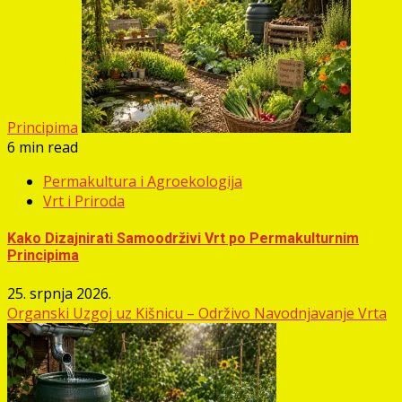
Principima
6 min read
Permakultura i Agroekologija
Vrt i Priroda
Kako Dizajnirati Samoodrživi Vrt po Permakulturnim
Principima
25. srpnja 2026.
Organski Uzgoj uz Kišnicu – Održivo Navodnjavanje Vrta