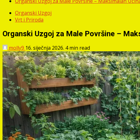
Organski Uzgoj za Male Površine – Maksimalan Uči
Organski Uzgoj
Vrt i Priroda
Organski Uzgoj za Male Površine – Mak
molly9
16. siječnja 2026.
4 min read