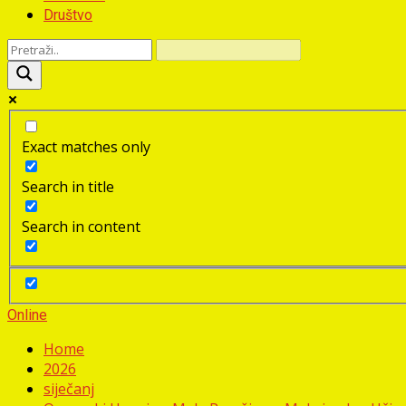
Društvo
Exact matches only
Search in title
Search in content
Online
Home
2026
siječanj