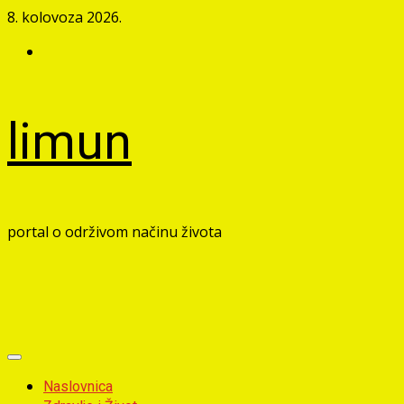
Skip
8. kolovoza 2026.
to
Facebook
content
limun
portal o održivom načinu života
Primary
Menu
Naslovnica