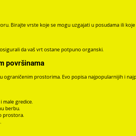
toru. Birajte vrste koje se mogu uzgajati u posudama ili koj
 osigurali da vaš vrt ostane potpuno organski.
lim površinama
u ograničenim prostorima. Evo popisa najpopularnijih i najpr
i male gredice.
lnu berbu.
o prostora.
.