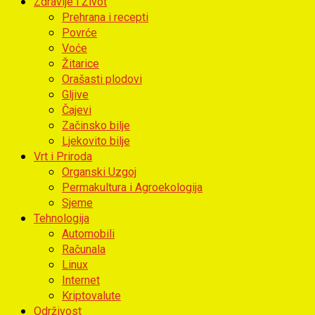
Zdravlje i Život
Prehrana i recepti
Povrće
Voće
Žitarice
Orašasti plodovi
Gljive
Čajevi
Začinsko bilje
Ljekovito bilje
Vrt i Priroda
Organski Uzgoj
Permakultura i Agroekologija
Sjeme
Tehnologija
Automobili
Računala
Linux
Internet
Kriptovalute
Održivost