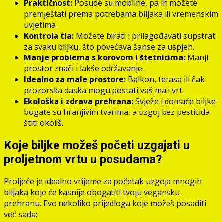
Praktičnost:
Posude su mobilne, pa ih možete
premještati prema potrebama biljaka ili vremenskim
uvjetima.
Kontrola tla:
Možete birati i prilagođavati supstrat
za svaku biljku, što povećava šanse za uspjeh.
Manje problema s korovom i štetnicima:
Manji
prostor znači i lakše održavanje.
Idealno za male prostore:
Balkon, terasa ili čak
prozorska daska mogu postati vaš mali vrt.
Ekološka i zdrava prehrana:
Svježe i domaće biljke
bogate su hranjivim tvarima, a uzgoj bez pesticida
štiti okoliš.
Koje biljke možeš početi uzgajati u
proljetnom vrtu u posudama?
Proljeće je idealno vrijeme za početak uzgoja mnogih
biljaka koje će kasnije obogatiti tvoju vegansku
prehranu. Evo nekoliko prijedloga koje možeš posaditi
već sada: