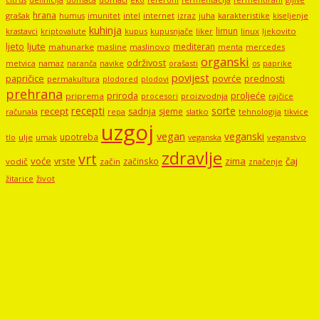
citrus
definicija
domaća
feferoni
fermentacija
fermentirani
hrana
grašak
imunitet
intel
internet
izraz
juha
karakteristike
humus
kiseljenje
kuhinja
limun
kupus
kupusnjače
liker
linux
ljekovito
krastavci
kriptovalute
ljute
ljeto
mediteran
mahunarke
masline
maslinovo
mercedes
menta
organski
održivost
metvica
namaz
navike
orašasti
naranča
os
paprike
povijest
papričice
povrće
prednosti
permakultura
plodored
plodovi
prehrana
proljeće
priroda
priprema
procesori
proizvodnja
rajčice
recepti
sorte
recept
sadnja
sjeme
računala
repa
slatko
tehnologija
tikvice
uzgoj
vegan
veganski
upotreba
tlo
ulje
umak
veganstvo
veganska
zdravlje
vrt
voće
vrste
zima
čaj
začinsko
vodič
začin
značenje
žitarice
život