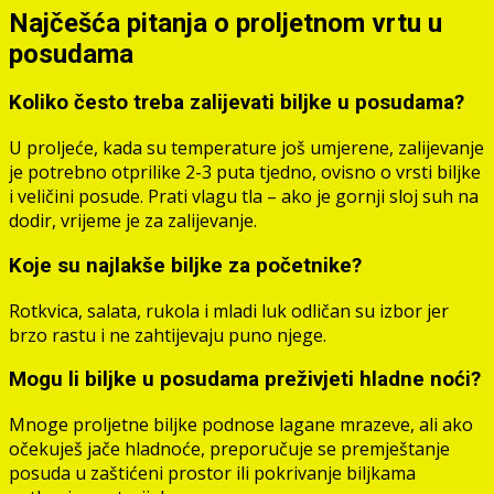
Najčešća pitanja o proljetnom vrtu u
posudama
Koliko često treba zalijevati biljke u posudama?
U proljeće, kada su temperature još umjerene, zalijevanje
je potrebno otprilike 2-3 puta tjedno, ovisno o vrsti biljke
i veličini posude. Prati vlagu tla – ako je gornji sloj suh na
dodir, vrijeme je za zalijevanje.
Koje su najlakše biljke za početnike?
Rotkvica, salata, rukola i mladi luk odličan su izbor jer
brzo rastu i ne zahtijevaju puno njege.
Mogu li biljke u posudama preživjeti hladne noći?
Mnoge proljetne biljke podnose lagane mrazeve, ali ako
očekuješ jače hladnoće, preporučuje se premještanje
posuda u zaštićeni prostor ili pokrivanje biljkama