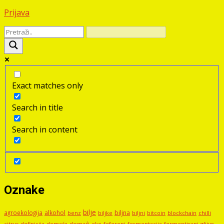
Prijava
Exact matches only
Search in title
Search in content
Oznake
bilje
agroekologija
alkohol
biljna
benz
biljni
bitcoin
blockchain
chilli
biljke
domaći
eko
gljive