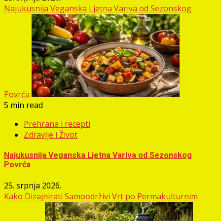
Najukusnija Veganska Ljetna Variva od Sezonskog
Povrća
5 min read
Prehrana i recepti
Zdravlje i Život
Najukusnija Veganska Ljetna Variva od Sezonskog
Povrća
25. srpnja 2026.
Kako Dizajnirati Samoodrživi Vrt po Permakulturnim