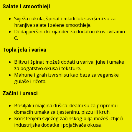
Salate i smoothieji
Svježa rukola, špinat i mladi luk savršeni su za
hranjive salate i zelene smoothieje.
Dodaj peršin i korijander za dodatni okus i vitamin
C.
Topla jela i variva
Blitvu i špinat možeš dodati u variva, juhe i umake
za bogatstvo okusa i teksture.
Mahune i grah izvrsni su kao baza za veganske
gulaše i rižota.
Začini i umaci
Bosiljak i majčina dušica idealni su za pripremu
domaćih umaka za tjesteninu, pizzu ili kruh.
Korištenjem svježeg začinskog bilja možeš izbjeći
industrijske dodatke i pojačivače okusa.