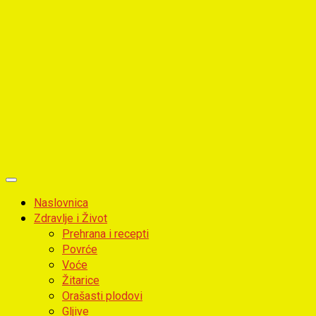
Primary
Menu
Naslovnica
Zdravlje i Život
Prehrana i recepti
Povrće
Voće
Žitarice
Orašasti plodovi
Gljive