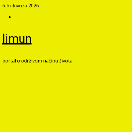
Skip
6. kolovoza 2026.
to
Facebook
content
limun
portal o održivom načinu života