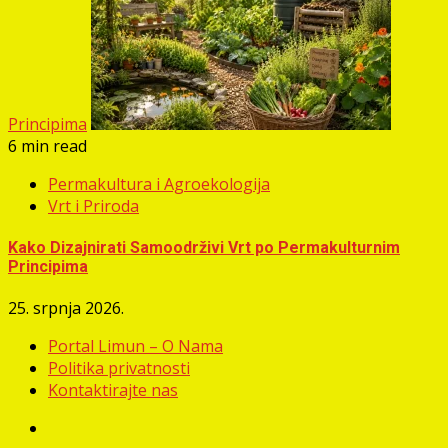
Principima
6 min read
Permakultura i Agroekologija
Vrt i Priroda
Kako Dizajnirati Samoodrživi Vrt po Permakulturnim
Principima
25. srpnja 2026.
Portal Limun – O Nama
Politika privatnosti
Kontaktirajte nas
Facebook