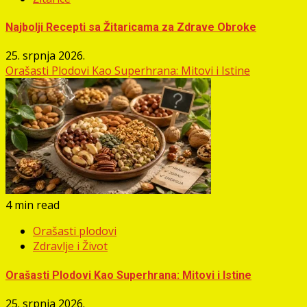
Najbolji Recepti sa Žitaricama za Zdrave Obroke
25. srpnja 2026.
Orašasti Plodovi Kao Superhrana: Mitovi i Istine
4 min read
Orašasti plodovi
Zdravlje i Život
Orašasti Plodovi Kao Superhrana: Mitovi i Istine
25. srpnja 2026.