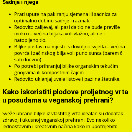
Sadnja i njega
Prati upute na pakiranju sjemena ili sadnica za
optimalnu dubinu sadnje i razmak.
Redovito zalijevaj, ali pazi da tlo ne bude previše
mokro – većina biljaka voli vlažno, ali ne i
natopljeno tlo.
Biljke postavi na mjesto s dovoljno svjetla – većina
povrća i začinskog bilja voli puno sunca (barem 6
sati dnevno).
Po potrebi prihranjuj biljke organskim tekućim
gnojivima ili kompostnim čajem.
Redovito uklanjaj uvele listove i pazi na štetnike.
Kako iskoristiti plodove proljetnog vrta
u posudama u veganskoj prehrani?
Sveže ubrane biljke iz vlastitog vrta idealan su dodatak
zdravoj i ukusnoj veganskoj prehrani. Evo nekoliko
jednostavnih i kreativnih načina kako ih upotrijebiti: