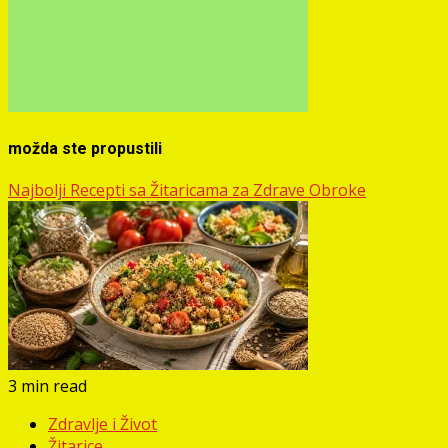
možda ste propustili
Najbolji Recepti sa Žitaricama za Zdrave Obroke
3 min read
Zdravlje i Život
Žitarice