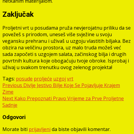
netkanim materijalom.
Zaključak
Proljetni vrt u posudama pruža nevjerojatnu priliku da se
povežeš s prirodom, uneseš više svježine u svoju
vegansku prehranu i uživaš u uzgoju vlastitih biljaka. Bez
obzira na veličinu prostora, uz malo truda možeš već
sada započeti s uzgojem salata, začinskog bilja i drugih
povrtnih kultura koje obogaćuju tvoje obroke. Isprobaj i
uživaj u svakom trenutku ovog zelenog projekta!
Tags:
posude
proljeće
uzgoj
vrt
Post
Previous
Divlje Jestivo Bilje Koje Se Pojavljuje Krajem
Zime
navigation
Next
Kako Prepoznati Pravo Vrijeme za Prve Proljetne
Sadnje
Odgovori
Morate biti
prijavljeni
da biste objavili komentar.