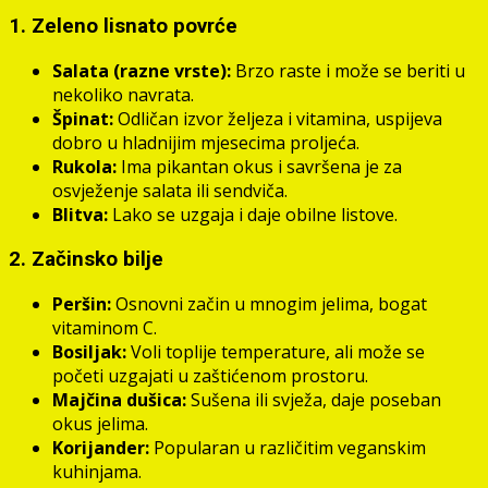
1. Zeleno lisnato povrće
Salata (razne vrste):
Brzo raste i može se beriti u
nekoliko navrata.
Špinat:
Odličan izvor željeza i vitamina, uspijeva
dobro u hladnijim mjesecima proljeća.
Rukola:
Ima pikantan okus i savršena je za
osvježenje salata ili sendviča.
Blitva:
Lako se uzgaja i daje obilne listove.
2. Začinsko bilje
Peršin:
Osnovni začin u mnogim jelima, bogat
vitaminom C.
Bosiljak:
Voli toplije temperature, ali može se
početi uzgajati u zaštićenom prostoru.
Majčina dušica:
Sušena ili svježa, daje poseban
okus jelima.
Korijander:
Popularan u različitim veganskim
kuhinjama.