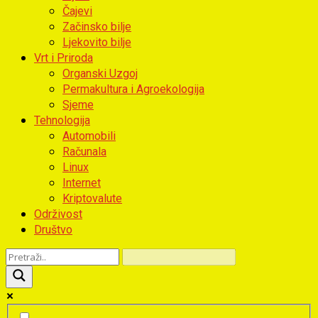
Čajevi
Začinsko bilje
Ljekovito bilje
Vrt i Priroda
Organski Uzgoj
Permakultura i Agroekologija
Sjeme
Tehnologija
Automobili
Računala
Linux
Internet
Kriptovalute
Održivost
Društvo