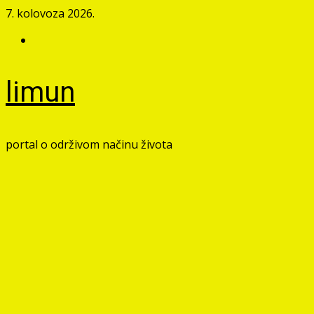
Skip
7. kolovoza 2026.
to
Facebook
content
limun
portal o održivom načinu života