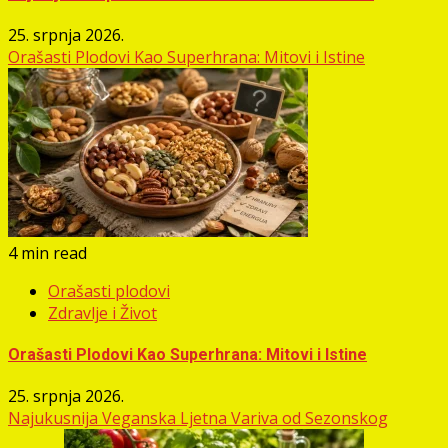
25. srpnja 2026.
Orašasti Plodovi Kao Superhrana: Mitovi i Istine
4 min read
Orašasti plodovi
Zdravlje i Život
Orašasti Plodovi Kao Superhrana: Mitovi i Istine
25. srpnja 2026.
Najukusnija Veganska Ljetna Variva od Sezonskog