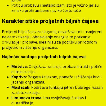
Potiču probavu i metabolizam, što je važno jer su
zimske prehrambene navike često teže.
Karakteristike proljetnih biljnih čajeva
Proljetni biljni čajevi su laganiji, osvježavajući i usmjereni
na detoksikaciju, obnavljanje energije te poticanje
cirkulacije i probave. Idealni su za podršku prirodnom
proljetnom čišćenju organizma.
Najčešći sastojci proljetnih biljnih čajeva
Metvica:
Osvježava, smiruje probavni trakt i potiče
detoksikaciju.
Kopriva:
Bogata željezom, pomaže u čišćenju krvi i
jačanju organizma.
Maslačak:
Podržava funkciju jetre i bubrege, važan
za detoksikaciju.
Limunova trava:
Ima osvježavajući okus i
diuretička je.