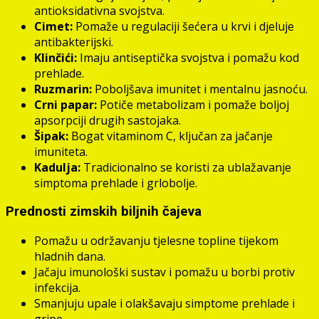
antioksidativna svojstva.
Cimet:
Pomaže u regulaciji šećera u krvi i djeluje
antibakterijski.
Klinčići:
Imaju antiseptička svojstva i pomažu kod
prehlade.
Ruzmarin:
Poboljšava imunitet i mentalnu jasnoću.
Crni papar:
Potiče metabolizam i pomaže boljoj
apsorpciji drugih sastojaka.
Šipak:
Bogat vitaminom C, ključan za jačanje
imuniteta.
Kadulja:
Tradicionalno se koristi za ublažavanje
simptoma prehlade i grlobolje.
Prednosti zimskih biljnih čajeva
Pomažu u održavanju tjelesne topline tijekom
hladnih dana.
Jačaju imunološki sustav i pomažu u borbi protiv
infekcija.
Smanjuju upale i olakšavaju simptome prehlade i
gripe.