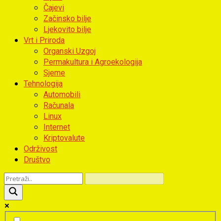
Čajevi
Začinsko bilje
Ljekovito bilje
Vrt i Priroda
Organski Uzgoj
Permakultura i Agroekologija
Sjeme
Tehnologija
Automobili
Računala
Linux
Internet
Kriptovalute
Održivost
Društvo