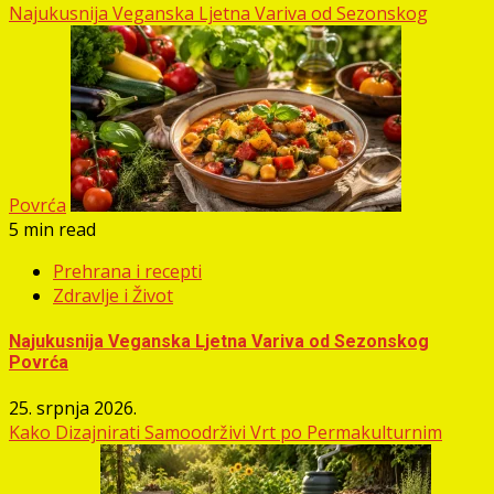
Najukusnija Veganska Ljetna Variva od Sezonskog
Povrća
5 min read
Prehrana i recepti
Zdravlje i Život
Najukusnija Veganska Ljetna Variva od Sezonskog
Povrća
25. srpnja 2026.
Kako Dizajnirati Samoodrživi Vrt po Permakulturnim