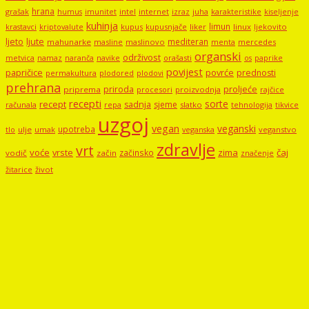
hrana
grašak
imunitet
intel
internet
izraz
juha
karakteristike
humus
kiseljenje
kuhinja
limun
kupus
kupusnjače
liker
linux
ljekovito
krastavci
kriptovalute
ljute
ljeto
mediteran
mahunarke
masline
maslinovo
mercedes
menta
organski
održivost
metvica
namaz
navike
orašasti
naranča
os
paprike
povijest
papričice
povrće
prednosti
permakultura
plodored
plodovi
prehrana
proljeće
priroda
priprema
procesori
proizvodnja
rajčice
recepti
sorte
recept
sadnja
sjeme
računala
repa
slatko
tehnologija
tikvice
uzgoj
vegan
veganski
upotreba
tlo
ulje
umak
veganstvo
veganska
zdravlje
vrt
voće
vrste
zima
čaj
začinsko
vodič
začin
značenje
žitarice
život