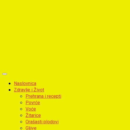
Primary
Menu
Naslovnica
Zdravlje i Život
Prehrana i recepti
Povrće
Voće
Žitarice
Orašasti plodovi
Gljive