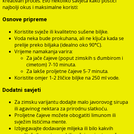
kreativan proces. Evo nekoliko savjeta kako postići
najbolji okus i maksimalne koristi:
Osnove pripreme
Koristite svježe ili kvalitetno sušene biljke.
Voda neka bude prokuhana, ali ne ključa kada se
prelije preko biljaka (idealno oko 90°C).
Vrijeme namakanja varira:
Za jače čajeve (poput zimskih s đumbirom i
cimetom) 7-10 minuta.
Za lakše proljetne čajeve 5-7 minuta.
Koristite omjer 1-2 žličice biljke na 250 ml vode.
Dodatni savjeti
Za zimsku varijantu dodajte malo javorovog sirupa
ili agavinog nektara za prirodnu slatkoću.
Proljetne čajeve možete obogatiti limunom ili
svježim listićima mente.
Izbjegavajte dodavanje mlijeka ili bilo kakvih