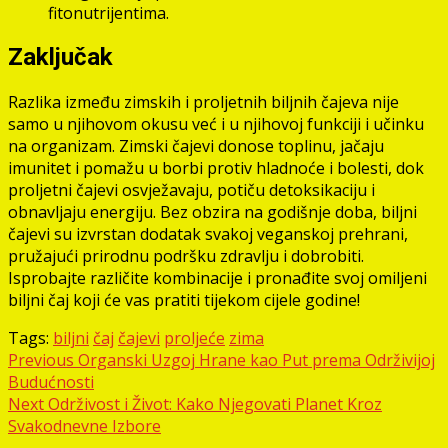
fitonutrijentima.
Zaključak
Razlika između zimskih i proljetnih biljnih čajeva nije
samo u njihovom okusu već i u njihovoj funkciji i učinku
na organizam. Zimski čajevi donose toplinu, jačaju
imunitet i pomažu u borbi protiv hladnoće i bolesti, dok
proljetni čajevi osvježavaju, potiču detoksikaciju i
obnavljaju energiju. Bez obzira na godišnje doba, biljni
čajevi su izvrstan dodatak svakoj veganskoj prehrani,
pružajući prirodnu podršku zdravlju i dobrobiti.
Isprobajte različite kombinacije i pronađite svoj omiljeni
biljni čaj koji će vas pratiti tijekom cijele godine!
Tags:
biljni
čaj
čajevi
proljeće
zima
Post
Previous
Organski Uzgoj Hrane kao Put prema Održivijoj
Budućnosti
navigation
Next
Održivost i Život: Kako Njegovati Planet Kroz
Svakodnevne Izbore