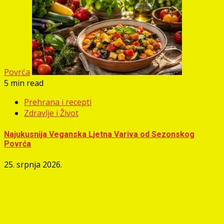
Povrća
5 min read
Prehrana i recepti
Zdravlje i Život
Najukusnija Veganska Ljetna Variva od Sezonskog
Povrća
25. srpnja 2026.