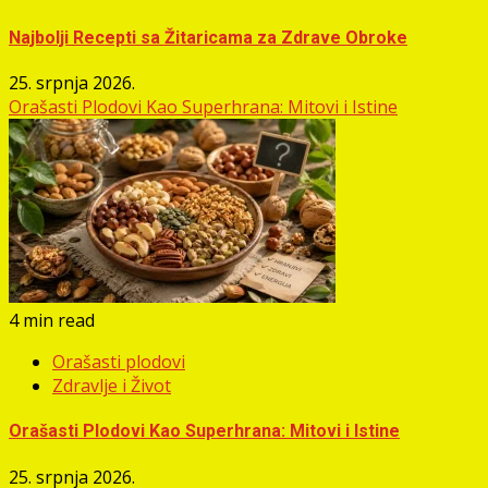
Najbolji Recepti sa Žitaricama za Zdrave Obroke
25. srpnja 2026.
Orašasti Plodovi Kao Superhrana: Mitovi i Istine
4 min read
Orašasti plodovi
Zdravlje i Život
Orašasti Plodovi Kao Superhrana: Mitovi i Istine
25. srpnja 2026.