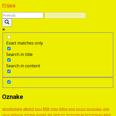
Prijava
Exact matches only
Search in title
Search in content
Oznake
bilje
agroekologija
alkohol
biljna
benz
biljni
bitcoin
blockchain
chilli
biljke
domaći
eko
gljive
citrus
definicija
domaća
feferoni
fermentacija
fermentirani