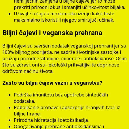
nemliječnih zamjena u biljne čajeve jer to može
prekriti prirodni okus i smanjiti učinkovitost biljaka.
Uživajte u čaju u mirnom okruženju kako biste
maksimalno iskoristili njegov smirujući učinak.
Biljni čajevi i veganska prehrana
Biljni čajevi su savršen dodatak veganskoj prehrani jer su
100% biljnog podrijetla, ne sadrže životinjske sastojke i
pružaju prirodne vitamine, minerale i antioksidanse. Osim
što su zdravi, oni su i ekološki prihvatljivi te doprinose
održivom načinu života.
Zašto su biljni čajevi važni u veganstvu?
Podrška imunitetu bez upotrebe sintetičkih
dodataka.
Poboljšanje probave i apsorpcije hranjivih tvari iz
biljne hrane.
Prirodna hidratacija i detoksikacija.
Obogaćivanje prehrane antioksidansima i