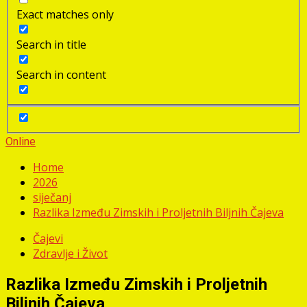
Exact matches only
Search in title
Search in content
Online
Home
2026
siječanj
Razlika Između Zimskih i Proljetnih Biljnih Čajeva
Čajevi
Zdravlje i Život
Razlika Između Zimskih i Proljetnih
Biljnih Čajeva