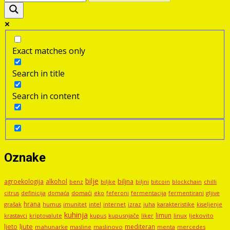
Exact matches only
Search in title
Search in content
Oznake
bilje
agroekologija
alkohol
biljna
benz
biljni
bitcoin
blockchain
chilli
biljke
domaći
eko
gljive
citrus
definicija
domaća
feferoni
fermentacija
fermentirani
hrana
grašak
imunitet
intel
internet
izraz
juha
karakteristike
humus
kiseljenje
kuhinja
limun
kupus
kupusnjače
liker
linux
ljekovito
krastavci
kriptovalute
ljute
ljeto
mediteran
mahunarke
masline
maslinovo
mercedes
menta