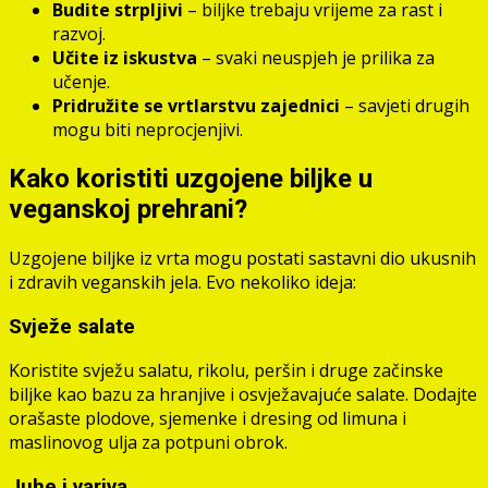
Budite strpljivi
– biljke trebaju vrijeme za rast i
razvoj.
Učite iz iskustva
– svaki neuspjeh je prilika za
učenje.
Pridružite se vrtlarstvu zajednici
– savjeti drugih
mogu biti neprocjenjivi.
Kako koristiti uzgojene biljke u
veganskoj prehrani?
Uzgojene biljke iz vrta mogu postati sastavni dio ukusnih
i zdravih veganskih jela. Evo nekoliko ideja:
Svježe salate
Koristite svježu salatu, rikolu, peršin i druge začinske
biljke kao bazu za hranjive i osvježavajuće salate. Dodajte
orašaste plodove, sjemenke i dresing od limuna i
maslinovog ulja za potpuni obrok.
Juhe i variva