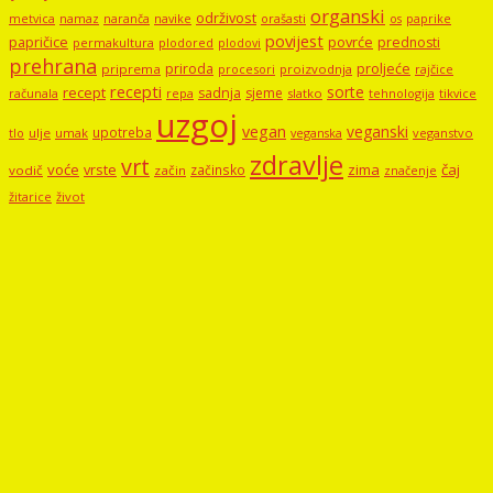
organski
održivost
metvica
namaz
navike
orašasti
naranča
os
paprike
povijest
papričice
povrće
prednosti
permakultura
plodored
plodovi
prehrana
proljeće
priroda
priprema
procesori
proizvodnja
rajčice
recepti
sorte
recept
sadnja
sjeme
računala
repa
slatko
tehnologija
tikvice
uzgoj
vegan
veganski
upotreba
tlo
ulje
umak
veganstvo
veganska
zdravlje
vrt
voće
vrste
zima
čaj
začinsko
vodič
začin
značenje
žitarice
život