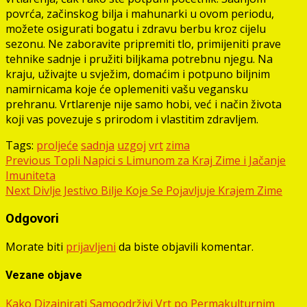
povrća, začinskog bilja i mahunarki u ovom periodu,
možete osigurati bogatu i zdravu berbu kroz cijelu
sezonu. Ne zaboravite pripremiti tlo, primijeniti prave
tehnike sadnje i pružiti biljkama potrebnu njegu. Na
kraju, uživajte u svježim, domaćim i potpuno biljnim
namirnicama koje će oplemeniti vašu vegansku
prehranu. Vrtlarenje nije samo hobi, već i način života
koji vas povezuje s prirodom i vlastitim zdravljem.
Tags:
proljeće
sadnja
uzgoj
vrt
zima
Post
Previous
Topli Napici s Limunom za Kraj Zime i Jačanje
Imuniteta
navigation
Next
Divlje Jestivo Bilje Koje Se Pojavljuje Krajem Zime
Odgovori
Morate biti
prijavljeni
da biste objavili komentar.
Vezane objave
Kako Dizajnirati Samoodrživi Vrt po Permakulturnim