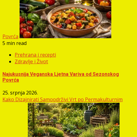
Povrća
5 min read
Prehrana i recepti
Zdravlje i Život
Najukusnija Veganska Ljetna Variva od Sezonskog
Povrća
25. srpnja 2026.
Kako Dizajnirati Samoodrživi Vrt po Permakulturnim