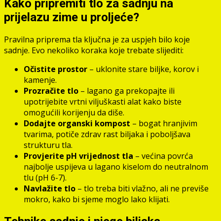
Kako pripremiti tlo za sadnju na
prijelazu zime u proljeće?
Pravilna priprema tla ključna je za uspjeh bilo koje
sadnje. Evo nekoliko koraka koje trebate slijediti:
Očistite prostor
– uklonite stare biljke, korov i
kamenje.
Prozračite tlo
– lagano ga prekopajte ili
upotrijebite vrtni viljuškasti alat kako biste
omogućili korijenju da diše.
Dodajte organski kompost
– bogat hranjivim
tvarima, potiče zdrav rast biljaka i poboljšava
strukturu tla.
Provjerite pH vrijednost tla
– većina povrća
najbolje uspijeva u lagano kiselom do neutralnom
tlu (pH 6-7).
Navlažite tlo
– tlo treba biti vlažno, ali ne previše
mokro, kako bi sjeme moglo lako klijati.