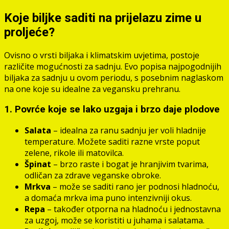
Koje biljke saditi na prijelazu zime u
proljeće?
Ovisno o vrsti biljaka i klimatskim uvjetima, postoje
različite mogućnosti za sadnju. Evo popisa najpogodnijih
biljaka za sadnju u ovom periodu, s posebnim naglaskom
na one koje su idealne za vegansku prehranu.
1. Povrće koje se lako uzgaja i brzo daje plodove
Salata
– idealna za ranu sadnju jer voli hladnije
temperature. Možete saditi razne vrste poput
zelene, rikole ili matovilca.
Špinat
– brzo raste i bogat je hranjivim tvarima,
odličan za zdrave veganske obroke.
Mrkva
– može se saditi rano jer podnosi hladnoću,
a domaća mrkva ima puno intenzivniji okus.
Repa
– također otporna na hladnoću i jednostavna
za uzgoj, može se koristiti u juhama i salatama.