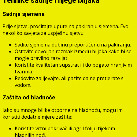
Tehnike sadnje i njege biljaka
Sadnja sjemena
Prije sjetve, pročitajte upute na pakiranju sjemena. Evo
nekoliko savjeta za uspješnu sjetvu:
Sadite sjeme na dubinu preporučenu na pakiranju.
Ostavite dovoljan razmak između biljaka kako bi se
mogle pravilno razvijati.
Koristite kvalitetan supstrat ili tlo bogato hranjivim
tvarima.
Redovito zalijevajte, ali pazite da ne pretjerate s
vodom.
Zaštita od hladnoće
Iako su mnoge biljke otporne na hladnoću, mogu im
koristiti dodatne mjere zaštite:
Koristite vrtni pokrivač ili agril foliju tijekom
hladnijih noći.