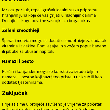
Mrkva, poriluk, repa i grašak idealni su za pripremu
hranjivih juha koje će vas grijati u hladnijim danima.
Dodajte i druge povrtne sastojke za bogat okus.
Zeleni smoothieji
Špinat i metvica mogu se dodati u smoothieje za dodatak
vitamina i svježine. Pomiješajte ih s voćem poput banane
ili jabuke za ukusan napitak.
Namazi i pesto
Peršin i korijander mogu se koristiti za izradu biljnih
namaza ili pestoa koji savršeno pristaju uz kruh ili kao
dodatak tjesteninama.
Zaključak
Prijelaz zime u proljeće savršeno je vrijeme za početak
vrtlarenja, čak i ako ste potpuni početnik. Sadnjom