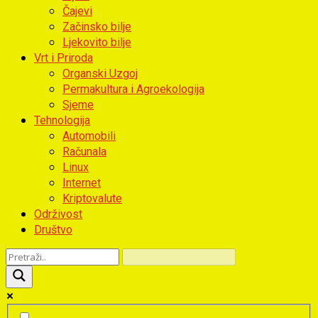
Čajevi
Začinsko bilje
Ljekovito bilje
Vrt i Priroda
Organski Uzgoj
Permakultura i Agroekologija
Sjeme
Tehnologija
Automobili
Računala
Linux
Internet
Kriptovalute
Održivost
Društvo