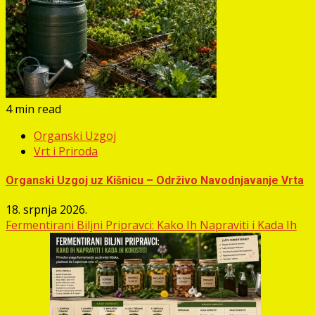
4 min read
Organski Uzgoj
Vrt i Priroda
Organski Uzgoj uz Kišnicu – Održivo Navodnjavanje Vrta
18. srpnja 2026.
Fermentirani Biljni Pripravci: Kako Ih Napraviti i Kada Ih