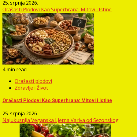
25. srpnja 2026.
Orašasti Plodovi Kao Superhrana: Mitovi i Istine
4 min read
Orašasti plodovi
Zdravlje i Život
Orašasti Plodovi Kao Superhrana: Mitovi i Istine
25. srpnja 2026.
Najukusnija Veganska Ljetna Variva od Sezonskog