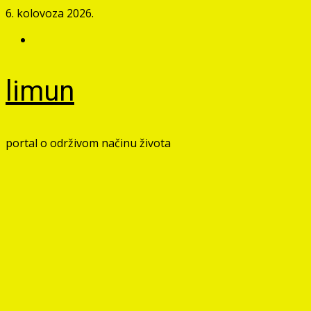
Skip
6. kolovoza 2026.
to
Facebook
content
limun
portal o održivom načinu života