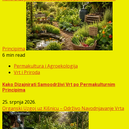
Principima
6 min read
Permakultura i Agroekologija
Vrt i Priroda
Kako Dizajnirati Samoodrživi Vrt po Permakulturnim
Principima
25. srpnja 2026.
Organski Uzgoj uz Kišnicu – Održivo Navodnjavanje Vrta