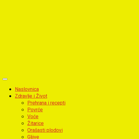
Primary
Menu
Naslovnica
Zdravlje i Život
Prehrana i recepti
Povrće
Voće
Žitarice
Orašasti plodovi
Gljive