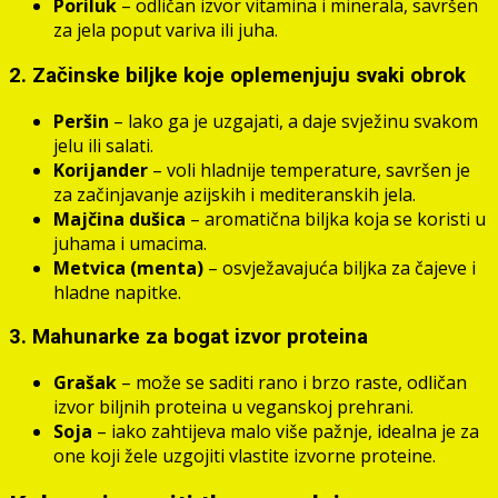
Poriluk
– odličan izvor vitamina i minerala, savršen
za jela poput variva ili juha.
2. Začinske biljke koje oplemenjuju svaki obrok
Peršin
– lako ga je uzgajati, a daje svježinu svakom
jelu ili salati.
Korijander
– voli hladnije temperature, savršen je
za začinjavanje azijskih i mediteranskih jela.
Majčina dušica
– aromatična biljka koja se koristi u
juhama i umacima.
Metvica (menta)
– osvježavajuća biljka za čajeve i
hladne napitke.
3. Mahunarke za bogat izvor proteina
Grašak
– može se saditi rano i brzo raste, odličan
izvor biljnih proteina u veganskoj prehrani.
Soja
– iako zahtijeva malo više pažnje, idealna je za
one koji žele uzgojiti vlastite izvorne proteine.