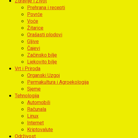
Zdravlje i Život
Prehrana i recepti
Povrće
Voće
Žitarice
Orašasti plodovi
Gljive
Čajevi
Začinsko bilje
Ljekovito bilje
Vrt i Priroda
Organski Uzgoj
Permakultura i Agroekologija
Sjeme
Tehnologija
Automobili
Računala
Linux
Internet
Kriptovalute
Održivost