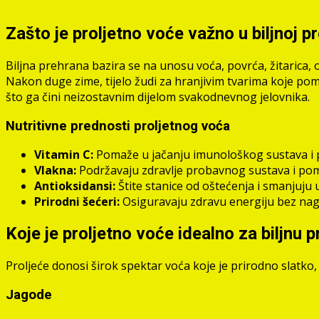
Zašto je proljetno voće važno u biljnoj p
Biljna prehrana bazira se na unosu voća, povrća, žitarica, 
Nakon duge zime, tijelo žudi za hranjivim tvarima koje poma
što ga čini neizostavnim dijelom svakodnevnog jelovnika.
Nutritivne prednosti proljetnog voća
Vitamin C:
Pomaže u jačanju imunološkog sustava i p
Vlakna:
Podržavaju zdravlje probavnog sustava i pomaž
Antioksidansi:
Štite stanice od oštećenja i smanjuju u
Prirodni šećeri:
Osiguravaju zdravu energiju bez nagl
Koje je proljetno voće idealno za biljnu 
Proljeće donosi širok spektar voća koje je prirodno slatko,
Jagode