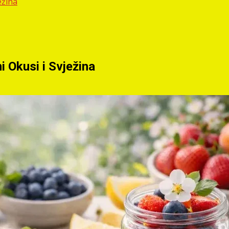
ežina
i Okusi i Svježina