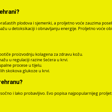
rehrani?
orašastih plodova i sjemenki, a proljetno voće zauzima poseb
žu u detoksikaciji i obnavljanju energije. Proljetno voće ob
otiče proizvodnju kolagena za zdravu kožu.
u u regulaciji razine šećera u krvi.
palne procese u tijelu.
ih skokova glukoze u krvi.
prehranu?
 sočno i lako probavljivo. Evo popisa najpopularnijeg proljet