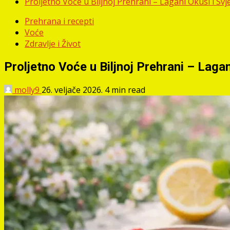
Proljetno Voće u Biljnoj Prehrani – Lagani Okusi i Svj
Prehrana i recepti
Voće
Zdravlje i Život
Proljetno Voće u Biljnoj Prehrani – Lagan
molly9
26. veljače 2026.
4 min read