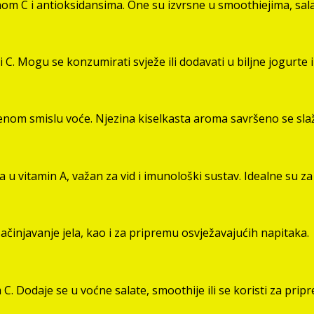
m C i antioksidansima. One su izvrsne u smoothiejima, salat
 C. Mogu se konzumirati svježe ili dodavati u biljne jogurte i
enom smislu voće. Njezina kiselkasta aroma savršeno se sla
a u vitamin A, važan za vid i imunološki sustav. Idealne su 
začinjavanje jela, kao i za pripremu osvježavajućih napitaka.
C. Dodaje se u voćne salate, smoothije ili se koristi za prip