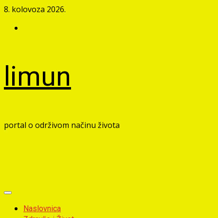
Skip
8. kolovoza 2026.
to
Facebook
content
limun
portal o održivom načinu života
Primary
Menu
Naslovnica