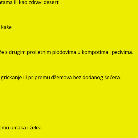
ama ili kao zdravi desert.
 kaše.
že s drugim proljetnim plodovima u kompotima i pecivima.
za grickanje ili pripremu džemova bez dodanog šećera.
remu umaka i želea.