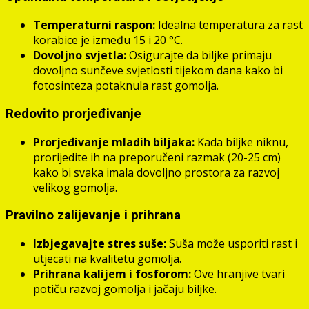
Temperaturni raspon:
Idealna temperatura za rast
korabice je između 15 i 20 °C.
Dovoljno svjetla:
Osigurajte da biljke primaju
dovoljno sunčeve svjetlosti tijekom dana kako bi
fotosinteza potaknula rast gomolja.
Redovito prorjeđivanje
Prorjeđivanje mladih biljaka:
Kada biljke niknu,
prorijedite ih na preporučeni razmak (20-25 cm)
kako bi svaka imala dovoljno prostora za razvoj
velikog gomolja.
Pravilno zalijevanje i prihrana
Izbjegavajte stres suše:
Suša može usporiti rast i
utjecati na kvalitetu gomolja.
Prihrana kalijem i fosforom:
Ove hranjive tvari
potiču razvoj gomolja i jačaju biljke.