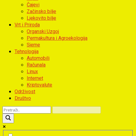
Čajevi
Začinsko bilje
Ljekovito bilje
Vrt i Priroda
Organski Uzgoj
Permakultura i Agroekologija
Sjeme
Tehnologija
Automobili
Računala
Linux
Internet
Kriptovalute
Održivost
Društvo