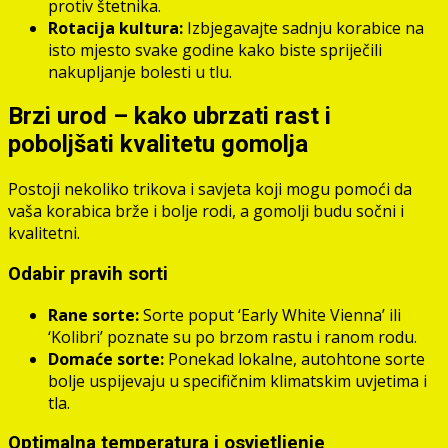
protiv štetnika.
Rotacija kultura:
Izbjegavajte sadnju korabice na
isto mjesto svake godine kako biste spriječili
nakupljanje bolesti u tlu.
Brzi urod – kako ubrzati rast i
poboljšati kvalitetu gomolja
Postoji nekoliko trikova i savjeta koji mogu pomoći da
vaša korabica brže i bolje rodi, a gomolji budu sočni i
kvalitetni.
Odabir pravih sorti
Rane sorte:
Sorte poput ‘Early White Vienna’ ili
‘Kolibri’ poznate su po brzom rastu i ranom rodu.
Domaće sorte:
Ponekad lokalne, autohtone sorte
bolje uspijevaju u specifičnim klimatskim uvjetima i
tla.
Optimalna temperatura i osvjetljenje