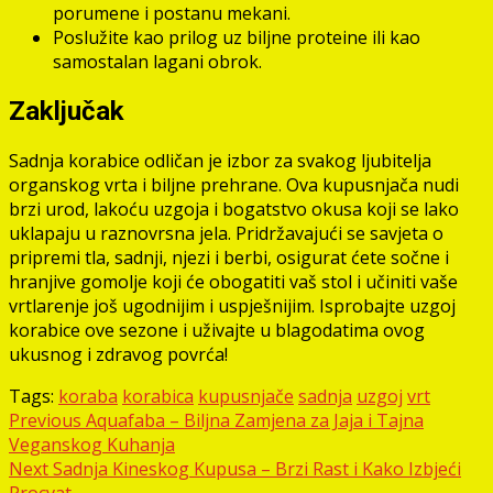
porumene i postanu mekani.
Poslužite kao prilog uz biljne proteine ili kao
samostalan lagani obrok.
Zaključak
Sadnja korabice odličan je izbor za svakog ljubitelja
organskog vrta i biljne prehrane. Ova kupusnjača nudi
brzi urod, lakoću uzgoja i bogatstvo okusa koji se lako
uklapaju u raznovrsna jela. Pridržavajući se savjeta o
pripremi tla, sadnji, njezi i berbi, osigurat ćete sočne i
hranjive gomolje koji će obogatiti vaš stol i učiniti vaše
vrtlarenje još ugodnijim i uspješnijim. Isprobajte uzgoj
korabice ove sezone i uživajte u blagodatima ovog
ukusnog i zdravog povrća!
Tags:
koraba
korabica
kupusnjače
sadnja
uzgoj
vrt
Post
Previous
Aquafaba – Biljna Zamjena za Jaja i Tajna
Veganskog Kuhanja
navigation
Next
Sadnja Kineskog Kupusa – Brzi Rast i Kako Izbjeći
Procvat