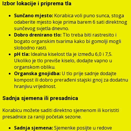
Izbor lokacije i priprema tla
Sunčano mjesto:
Korabica voli puno sunca, stoga
odaberite mjesto koje prima barem 6 sati direktnog
sunčevog svjetla dnevno.
Dobro drenirano tlo:
Tlo treba biti rastresito i
bogato organskim tvarima kako bi gomolji mogli
slobodno rasti.
pH tla:
Idealna kiselost tla je između 6,0 i 7,5.
Ukoliko je tlo previše kiselo, dodajte vapno u
organskom obliku.
Organska gnojidba:
U tlo prije sadnje dodajte
kompost ili dobro prerađeni stajski gnoj za dodatnu
hranjivu vrijednost.
Sadnja sjemena ili presadnica
Korabicu možete saditi direktno sjemenom ili koristiti
presadnice za raniji početak sezone.
Sadnja sjemena:
Sjemenke posijte u redove