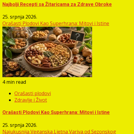
Najbolji Recepti sa Žitaricama za Zdrave Obroke
25. srpnja 2026.
Orašasti Plodovi Kao Superhrana: Mitovi i Istine
4 min read
Orašasti plodovi
Zdravlje i Život
Orašasti Plodovi Kao Superhrana: Mitovi i Istine
25. srpnja 2026.
Najukusnija Veganska Ljetna Variva od Sezonskog