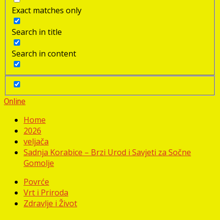
Exact matches only
Search in title
Search in content
Online
Home
2026
veljača
Sadnja Korabice – Brzi Urod i Savjeti za Sočne
Gomolje
Povrće
Vrt i Priroda
Zdravlje i Život