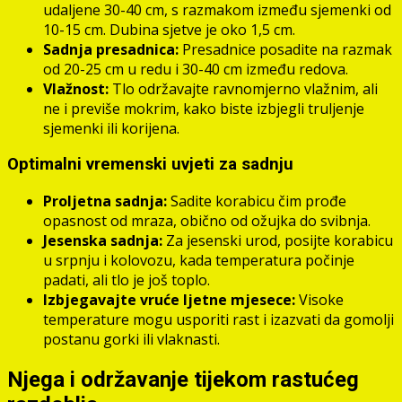
udaljene 30-40 cm, s razmakom između sjemenki od
10-15 cm. Dubina sjetve je oko 1,5 cm.
Sadnja presadnica:
Presadnice posadite na razmak
od 20-25 cm u redu i 30-40 cm između redova.
Vlažnost:
Tlo održavajte ravnomjerno vlažnim, ali
ne i previše mokrim, kako biste izbjegli truljenje
sjemenki ili korijena.
Optimalni vremenski uvjeti za sadnju
Proljetna sadnja:
Sadite korabicu čim prođe
opasnost od mraza, obično od ožujka do svibnja.
Jesenska sadnja:
Za jesenski urod, posijte korabicu
u srpnju i kolovozu, kada temperatura počinje
padati, ali tlo je još toplo.
Izbjegavajte vruće ljetne mjesece:
Visoke
temperature mogu usporiti rast i izazvati da gomolji
postanu gorki ili vlaknasti.
Njega i održavanje tijekom rastućeg