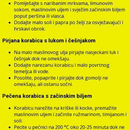
Pomiješajte s naribanim mrkvama, limunovim
sokom, maslinovim uljem i svježim začinskim biljem
poput peršina ili vlasca.
Dodajte malo soli i papra po želji za osvježavajući i
hrskavi obrok.
Pirjana korabica s lukom i češnjakom
Na malo maslinovog ulja pirjajte nasjeckani luk i
češnjak dok ne omekšaju.
Dodajte narezanu korabicu i malo povrtnog
temeljca ili vode.
Posolite, popaprite i pirjajte dok gomolji ne
omekšaju, ali ostanu sočni.
Pečena korabica s začinskim biljem
Korabicu narežite na kriške ili kocke, premažite
maslinovim uljem i začinite ružmarinom, timijanom i
soli.
Pecite u pećnici na 200 °C oko 20-25 minuta dok ne