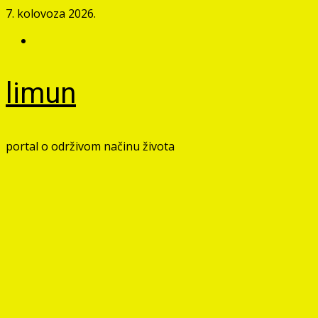
Skip
7. kolovoza 2026.
to
Facebook
content
limun
portal o održivom načinu života