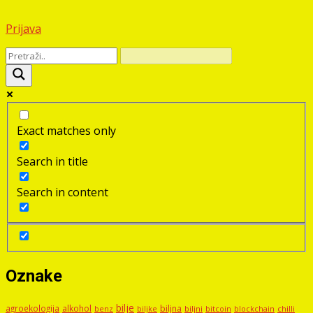
Prijava
Exact matches only
Search in title
Search in content
Oznake
bilje
agroekologija
alkohol
biljna
benz
biljni
bitcoin
blockchain
chilli
biljke