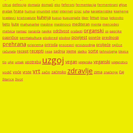
domaći
eko
gljive
citrus
definicija
domaća
feferoni
fermentacija
fermentirani
hrana
grašak
imunitet
intel
internet
izraz
juha
karakteristike
humus
kiseljenje
kuhinja
limun
kupus
kupusnjače
liker
linux
ljekovito
krastavci
kriptovalute
ljute
ljeto
mediteran
mahunarke
masline
maslinovo
mercedes
menta
organski
održivost
metvica
namaz
navike
orašasti
naranča
os
paprike
povijest
papričice
povrće
prednosti
permakultura
plodored
plodovi
prehrana
proljeće
priroda
priprema
procesori
proizvodnja
rajčice
recepti
sorte
recept
sadnja
sjeme
računala
repa
slatko
tehnologija
tikvice
uzgoj
vegan
veganski
upotreba
tlo
ulje
umak
veganstvo
veganska
zdravlje
vrt
voće
vrste
zima
čaj
začinsko
vodič
začin
značenje
žitarice
život