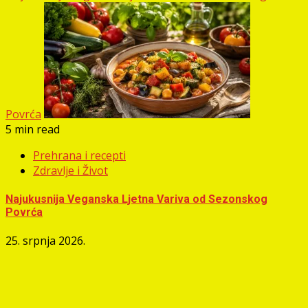
Povrća
5 min read
Prehrana i recepti
Zdravlje i Život
Najukusnija Veganska Ljetna Variva od Sezonskog
Povrća
25. srpnja 2026.