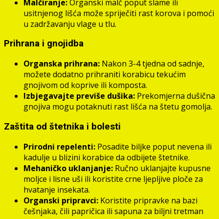
Malčiranje:
Organski malč poput slame ili
usitnjenog lišća može spriječiti rast korova i pomoći
u zadržavanju vlage u tlu.
Prihrana i gnojidba
Organska prihrana:
Nakon 3-4 tjedna od sadnje,
možete dodatno prihraniti korabicu tekućim
gnojivom od koprive ili komposta.
Izbjegavajte previše dušika:
Prekomjerna dušična
gnojiva mogu potaknuti rast lišća na štetu gomolja.
Zaštita od štetnika i bolesti
Prirodni repelenti:
Posadite biljke poput nevena ili
kadulje u blizini korabice da odbijete štetnike.
Mehaničko uklanjanje:
Ručno uklanjajte kupusne
moljce i lisne uši ili koristite crne ljepljive ploče za
hvatanje insekata.
Organski pripravci:
Koristite pripravke na bazi
češnjaka, čili papričica ili sapuna za biljni tretman