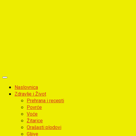
Primary
Menu
Naslovnica
Zdravlje i Život
Prehrana i recepti
Povrće
Voće
Žitarice
Orašasti plodovi
Gljive