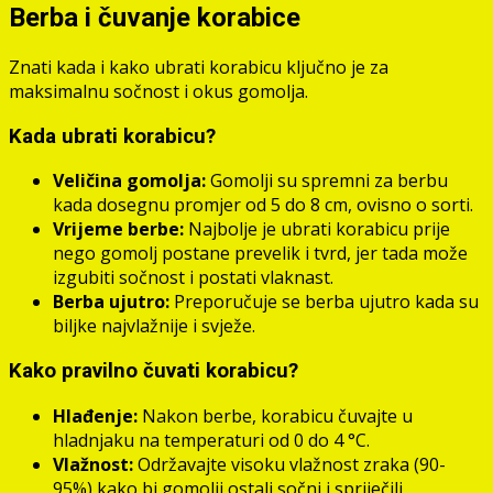
Berba i čuvanje korabice
Znati kada i kako ubrati korabicu ključno je za
maksimalnu sočnost i okus gomolja.
Kada ubrati korabicu?
Veličina gomolja:
Gomolji su spremni za berbu
kada dosegnu promjer od 5 do 8 cm, ovisno o sorti.
Vrijeme berbe:
Najbolje je ubrati korabicu prije
nego gomolj postane prevelik i tvrd, jer tada može
izgubiti sočnost i postati vlaknast.
Berba ujutro:
Preporučuje se berba ujutro kada su
biljke najvlažnije i svježe.
Kako pravilno čuvati korabicu?
Hlađenje:
Nakon berbe, korabicu čuvajte u
hladnjaku na temperaturi od 0 do 4 °C.
Vlažnost:
Održavajte visoku vlažnost zraka (90-
95%) kako bi gomolji ostali sočni i spriječili