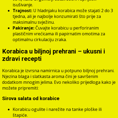
isušivanje.
Trajnost:
U hladnjaku korabica može stajati 2 do 3
tjedna, ali je najbolje konzumirati što prije za
maksimalnu svježinu.
Pakiranje:
Čuvajte korabicu u perforiranim
plastičnim vrećicama ili papirnatim omotima za
optimalnu cirkulaciju zraka.
Korabica u biljnoj prehrani – ukusni i
zdravi recepti
Korabica je izvrsna namirnica u potpuno biljnoj prehrani.
Njezina blaga i slatkasta aroma čini je savršenim
dodatkom mnogim jelima. Evo nekoliko prijedloga kako je
možete pripremiti:
Sirova salata od korabice
Korabicu ogulite i narežite na tanke ploške ili
štapiće.