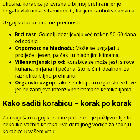
ukusna, korabica je izvrsna u biljnoj prehrani jer je
bogata vlaknima, vitaminom C, kalijem i antioksidansima.
Uzgoj korabice ima niz prednosti:
Brzi rast:
Gomolji dozrijevaju već nakon 50-60 dana
od sadnje.
Otpornost na hladnoću:
Može se uzgajati u
proljeće i jesen, pa čak i u hladnijim klimama.
Višenamjenski plod:
Korabica se može jesti sirova,
kuhana, pirjana ili pečena, što je čini idealnom za
raznoliku biljnu prehranu.
Organski uzgoj:
Lako se uklapa u organske vrtove
jer ne zahtijeva intenzivne tretmane kemikalijama.
Kako saditi korabicu – korak po korak
Za uspješan uzgoj korabice potrebno je pažljivo slijediti
nekoliko važnih koraka. Evo detaljnog vodiča za sadnju
korabice u vašem vrtu: