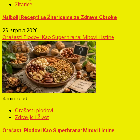
Žitarice
Najbolji Recepti sa Žitaricama za Zdrave Obroke
25. srpnja 2026.
Orašasti Plodovi Kao Superhrana: Mitovi i Istine
4 min read
Orašasti plodovi
Zdravlje i Život
Orašasti Plodovi Kao Superhrana: Mitovi i Istine