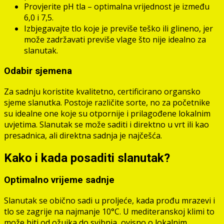
Provjerite pH tla – optimalna vrijednost je između
6,0 i 7,5.
Izbjegavajte tlo koje je previše teško ili glineno, jer
može zadržavati previše vlage što nije idealno za
slanutak.
Odabir sjemena
Za sadnju koristite kvalitetno, certificirano organsko
sjeme slanutka. Postoje različite sorte, no za početnike
su idealne one koje su otpornije i prilagođene lokalnim
uvjetima. Slanutak se može saditi i direktno u vrt ili kao
presadnica, ali direktna sadnja je najčešća.
Kako i kada posaditi slanutak?
Optimalno vrijeme sadnje
Slanutak se obično sadi u proljeće, kada prođu mrazevi i
tlo se zagrije na najmanje 10°C. U mediteranskoj klimi to
može biti od ožujka do svibnja, ovisno o lokalnim