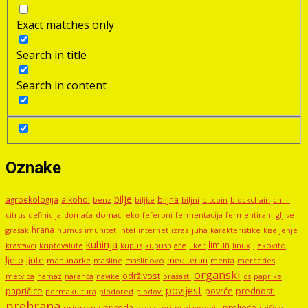
Exact matches only
Search in title
Search in content
Oznake
bilje
agroekologija
alkohol
biljna
benz
biljni
bitcoin
blockchain
chilli
biljke
domaći
eko
gljive
citrus
definicija
domaća
feferoni
fermentacija
fermentirani
hrana
grašak
imunitet
intel
internet
izraz
juha
karakteristike
humus
kiseljenje
kuhinja
limun
kupus
kupusnjače
liker
linux
ljekovito
krastavci
kriptovalute
ljute
ljeto
mediteran
mahunarke
masline
maslinovo
mercedes
menta
organski
održivost
metvica
namaz
navike
orašasti
naranča
os
paprike
povijest
papričice
povrće
prednosti
permakultura
plodored
plodovi
prehrana
proljeće
priroda
priprema
procesori
proizvodnja
rajčice