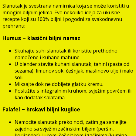
Slanutak je svestrana namirnica koja se može koristiti u
mnogim biljnim jelima. Evo nekoliko ideja za ukusne
recepte koji su 100% biljni i pogodni za svakodnevnu
prehranu:
Humus – klasični biljni namaz
Skuhajte suhi slanutak ili koristite prethodno
namočene i kuhane mahune.
U blender stavite kuhani slanutak, tahini (pasta od
sezama), limunov sok, češnjak, maslinovo ulje i malo
soli.
Miksajte dok ne dobijete glatku kremu.
Poslužite s integralnim kruhom, svježim povrćem ili
kao dodatak salatama.
Falafel – hrskavi biljni kuglice
Namocite slanutak preko noći, zatim ga sameljite
zajedno sa svježim začinskim biljem (peršin,
korijander), lukom, češnjakom i začinima (kumina,