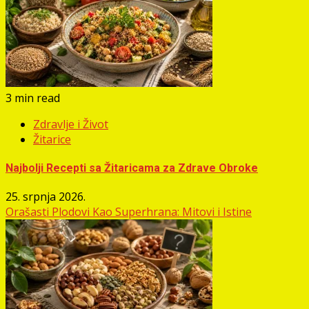
3 min read
Zdravlje i Život
Žitarice
Najbolji Recepti sa Žitaricama za Zdrave Obroke
25. srpnja 2026.
Orašasti Plodovi Kao Superhrana: Mitovi i Istine