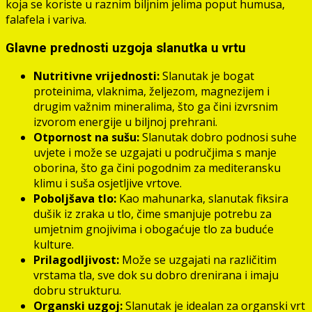
koja se koriste u raznim biljnim jelima poput humusa,
falafela i variva.
Glavne prednosti uzgoja slanutka u vrtu
Nutritivne vrijednosti:
Slanutak je bogat
proteinima, vlaknima, željezom, magnezijem i
drugim važnim mineralima, što ga čini izvrsnim
izvorom energije u biljnoj prehrani.
Otpornost na sušu:
Slanutak dobro podnosi suhe
uvjete i može se uzgajati u područjima s manje
oborina, što ga čini pogodnim za mediteransku
klimu i suša osjetljive vrtove.
Poboljšava tlo:
Kao mahunarka, slanutak fiksira
dušik iz zraka u tlo, čime smanjuje potrebu za
umjetnim gnojivima i obogaćuje tlo za buduće
kulture.
Prilagodljivost:
Može se uzgajati na različitim
vrstama tla, sve dok su dobro drenirana i imaju
dobru strukturu.
Organski uzgoj:
Slanutak je idealan za organski vrt