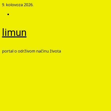
Skip
9. kolovoza 2026.
to
Facebook
content
limun
portal o održivom načinu života