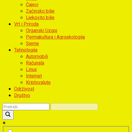
Čajevi
Začinsko bilje
Ljekovito bilje
Vrt i Priroda
Organski Uzgoj
Permakultura i Agroekologija
Sjeme
Tehnologija
Automobili
Računala
Linux
Internet
Kriptovalute
Održivost
Društvo