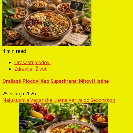
4 min read
Orašasti plodovi
Zdravlje i Život
Orašasti Plodovi Kao Superhrana: Mitovi i Istine
25. srpnja 2026.
Najukusnija Veganska Ljetna Variva od Sezonskog