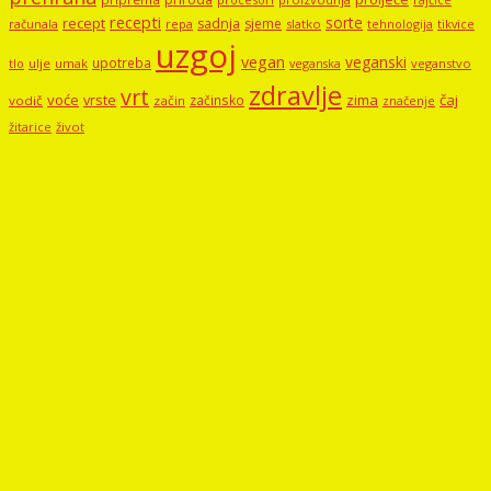
recepti
sorte
recept
sadnja
sjeme
računala
repa
slatko
tehnologija
tikvice
uzgoj
vegan
veganski
upotreba
tlo
ulje
umak
veganstvo
veganska
zdravlje
vrt
voće
vrste
zima
čaj
začinsko
vodič
začin
značenje
žitarice
život