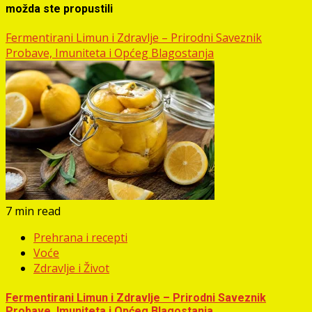
možda ste propustili
Fermentirani Limun i Zdravlje – Prirodni Saveznik
Probave, Imuniteta i Općeg Blagostanja
7 min read
Prehrana i recepti
Voće
Zdravlje i Život
Fermentirani Limun i Zdravlje – Prirodni Saveznik
Probave, Imuniteta i Općeg Blagostanja