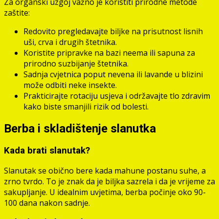
Za organski uzgoj važno je koristiti prirodne metode
zaštite:
Redovito pregledavajte biljke na prisutnost lisnih
uši, crva i drugih štetnika.
Koristite pripravke na bazi neema ili sapuna za
prirodno suzbijanje štetnika.
Sadnja cvjetnica poput nevena ili lavande u blizini
može odbiti neke insekte.
Prakticirajte rotaciju usjeva i održavajte tlo zdravim
kako biste smanjili rizik od bolesti.
Berba i skladištenje slanutka
Kada brati slanutak?
Slanutak se obično bere kada mahune postanu suhe, a
zrno tvrdo. To je znak da je biljka sazrela i da je vrijeme za
sakupljanje. U idealnim uvjetima, berba počinje oko 90-
100 dana nakon sadnje.