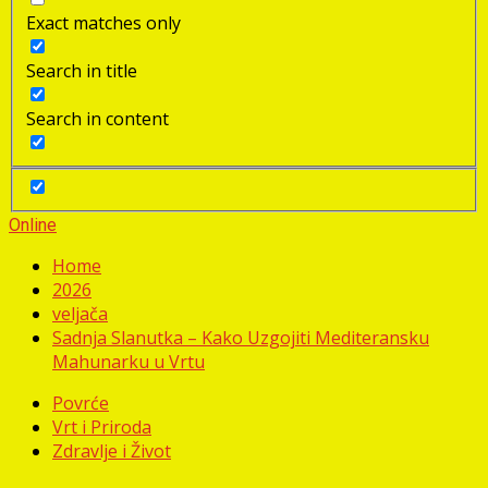
Exact matches only
Search in title
Search in content
Online
Home
2026
veljača
Sadnja Slanutka – Kako Uzgojiti Mediteransku
Mahunarku u Vrtu
Povrće
Vrt i Priroda
Zdravlje i Život