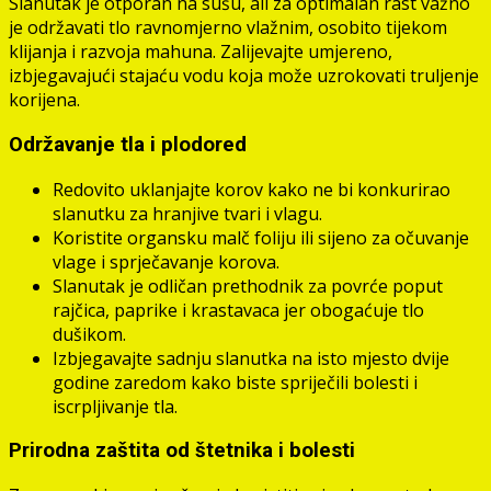
Slanutak je otporan na sušu, ali za optimalan rast važno
je održavati tlo ravnomjerno vlažnim, osobito tijekom
klijanja i razvoja mahuna. Zalijevajte umjereno,
izbjegavajući stajaću vodu koja može uzrokovati truljenje
korijena.
Održavanje tla i plodored
Redovito uklanjajte korov kako ne bi konkurirao
slanutku za hranjive tvari i vlagu.
Koristite organsku malč foliju ili sijeno za očuvanje
vlage i sprječavanje korova.
Slanutak je odličan prethodnik za povrće poput
rajčica, paprike i krastavaca jer obogaćuje tlo
dušikom.
Izbjegavajte sadnju slanutka na isto mjesto dvije
godine zaredom kako biste spriječili bolesti i
iscrpljivanje tla.
Prirodna zaštita od štetnika i bolesti