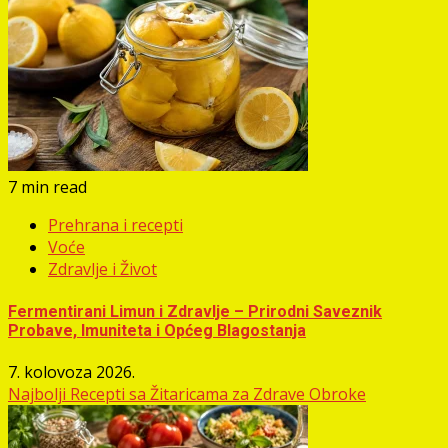
7 min read
Prehrana i recepti
Voće
Zdravlje i Život
Fermentirani Limun i Zdravlje – Prirodni Saveznik
Probave, Imuniteta i Općeg Blagostanja
7. kolovoza 2026.
Najbolji Recepti sa Žitaricama za Zdrave Obroke