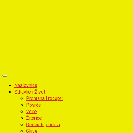
Primary
Menu
Naslovnica
Zdravlje i Život
Prehrana i recepti
Povrće
Voće
Žitarice
Orašasti plodovi
Gljive