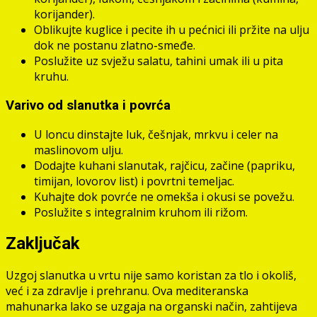
korijander).
Oblikujte kuglice i pecite ih u pećnici ili pržite na ulju
dok ne postanu zlatno-smeđe.
Poslužite uz svježu salatu, tahini umak ili u pita
kruhu.
Varivo od slanutka i povrća
U loncu dinstajte luk, češnjak, mrkvu i celer na
maslinovom ulju.
Dodajte kuhani slanutak, rajčicu, začine (papriku,
timijan, lovorov list) i povrtni temeljac.
Kuhajte dok povrće ne omekša i okusi se povežu.
Poslužite s integralnim kruhom ili rižom.
Zaključak
Uzgoj slanutka u vrtu nije samo koristan za tlo i okoliš,
već i za zdravlje i prehranu. Ova mediteranska
mahunarka lako se uzgaja na organski način, zahtijeva