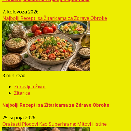
7. kolovoza 2026.
Najbolji Recepti sa Žitaricama za Zdrave Obroke
3 min read
Zdravlje i Život
Žitarice
Najbolji Recepti sa Žitaricama za Zdrave Obroke
25. srpnja 2026.
Orašasti Plodovi Kao Superhrana: Mitovi i Istine