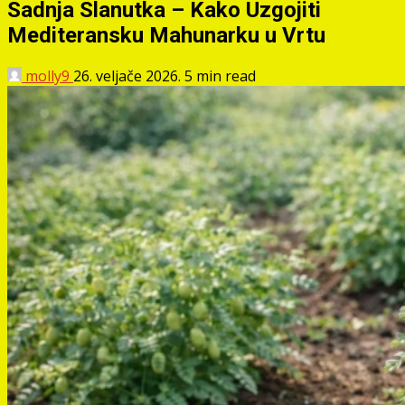
Sadnja Slanutka – Kako Uzgojiti
Mediteransku Mahunarku u Vrtu
molly9
26. veljače 2026.
5 min read