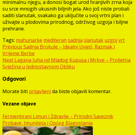
minimalnu njegu, a donosi bogat urod hranjivih zrna koja
su srce mnogih ukusnih biljnih jela. Ako još niste probali
saditi slanutak, svakako ga uključite u svoj vrtni plan i
uživajte u plodovima prirodnog, održivog uzgoja i biljne
prehrane.
Tags:
mahunarke
mediteran
sadnja
slanutak
uzgoj
vrt
Post
Previous
Sadnja Brokule – Idealni Uvjeti, Razmak i
Vrijeme Berbe
navigation
Next
Lagana Juha od Mladog Kupusa i Mrkve – Proljetna
Svježina u Jednostavnom Obliku
Odgovori
Morate biti
prijavljeni
da biste objavili komentar.
Vezane objave
Fermentirani Limun i Zdravlje – Prirodni Saveznik
Probave, Imuniteta i Općeg Blagostanja