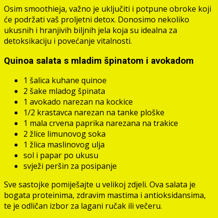
Osim smoothieja, važno je uključiti i potpune obroke koji
će podržati vaš proljetni detox. Donosimo nekoliko
ukusnih i hranjivih biljnih jela koja su idealna za
detoksikaciju i povećanje vitalnosti.
Quinoa salata s mladim špinatom i avokadom
1 šalica kuhane quinoe
2 šake mladog špinata
1 avokado narezan na kockice
1/2 krastavca narezan na tanke ploške
1 mala crvena paprika narezana na trakice
2 žlice limunovog soka
1 žlica maslinovog ulja
sol i papar po ukusu
svježi peršin za posipanje
Sve sastojke pomiješajte u velikoj zdjeli. Ova salata je
bogata proteinima, zdravim mastima i antioksidansima,
te je odličan izbor za lagani ručak ili večeru.