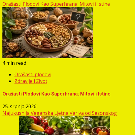
Orašasti Plodovi Kao Superhrana: Mitovi i Istine
4 min read
Orašasti plodovi
Zdravlje i Život
Orašasti Plodovi Kao Superhrana: Mitovi i Istine
25. srpnja 2026.
Najukusnija Veganska Ljetna Variva od Sezonskog