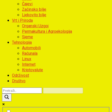
Čajevi
Začinsko bilje
Ljekovito bilje
Vrt i Priroda
Organski Uzgoj
Permakultura i Agroekologija
Sjeme
Tehnologija
Automobili
Računala
Linux
Internet
Kriptovalute
Održivost
Društvo