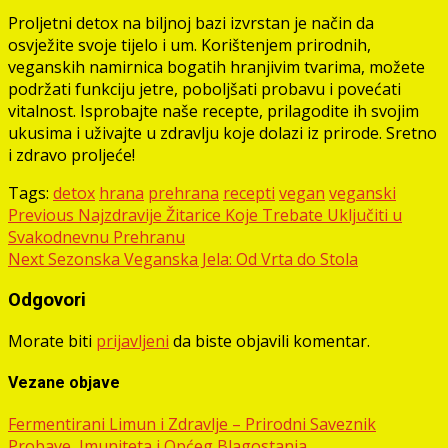
Proljetni detox na biljnoj bazi izvrstan je način da
osvježite svoje tijelo i um. Korištenjem prirodnih,
veganskih namirnica bogatih hranjivim tvarima, možete
podržati funkciju jetre, poboljšati probavu i povećati
vitalnost. Isprobajte naše recepte, prilagodite ih svojim
ukusima i uživajte u zdravlju koje dolazi iz prirode. Sretno
i zdravo proljeće!
Tags:
detox
hrana
prehrana
recepti
vegan
veganski
Post
Previous
Najzdravije Žitarice Koje Trebate Uključiti u
Svakodnevnu Prehranu
navigation
Next
Sezonska Veganska Jela: Od Vrta do Stola
Odgovori
Morate biti
prijavljeni
da biste objavili komentar.
Vezane objave
Fermentirani Limun i Zdravlje – Prirodni Saveznik
Probave, Imuniteta i Općeg Blagostanja