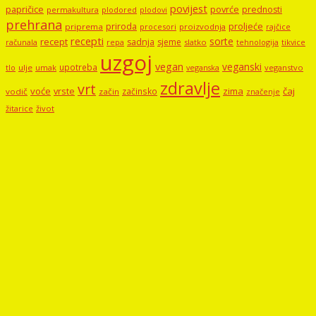
povijest
papričice
povrće
prednosti
permakultura
plodored
plodovi
prehrana
proljeće
priroda
priprema
procesori
proizvodnja
rajčice
recepti
sorte
recept
sadnja
sjeme
računala
repa
slatko
tehnologija
tikvice
uzgoj
vegan
veganski
upotreba
tlo
ulje
umak
veganstvo
veganska
zdravlje
vrt
voće
vrste
zima
čaj
začinsko
vodič
začin
značenje
žitarice
život