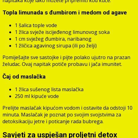
napitaka koje lako možete pripremiti kod kuće.
Topla limunada s đumbirom i medom od agave
1 šalica tople vode
1 žlica svježe iscijeđenog limunovog soka
1 cm svježeg đumbira, naribanog
1 žličica agavinog sirupa (ili po želji)
Pomiješajte sve sastojke i pijte polako ujutro na prazan
želudac. Ovaj napitak potiče probavu i jača imunitet.
Čaj od maslačka
1 žlica sušenog lista maslačka
250 ml kipuće vode
Prelijte maslačak kipućom vodom i ostavite da odstoji 10
minuta. Maslačak je poznat po svojim svojstvima za
detoksikaciju jetre i poticanje rada bubrega.
Savjeti za uspješan proljetni detox