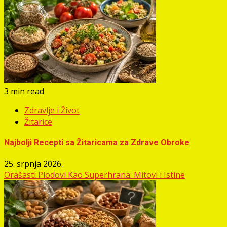
3 min read
Zdravlje i Život
Žitarice
Najbolji Recepti sa Žitaricama za Zdrave Obroke
25. srpnja 2026.
Orašasti Plodovi Kao Superhrana: Mitovi i Istine