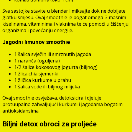
Sve sastojke stavite u blender i miksajte dok ne dobijete
glatku smjesu. Ovaj smoothie je bogat omega-3 masnim
kiselinama, vitaminima i vlaknima te će pomoći u čišćenju
organizma i povećanju energije.
Jagodni limunov smoothie
1 šalica svježih ili smrznutih jagoda
1 naranča (oguljena)
1/2 šalice kokosovog jogurta (biljnog)
1 žlica chia sjemenki
1 žličica kurkume u prahu
1 šalica vode ili biljnog mlijeka
Ovaj smoothie osvježava, detoksicira i djeluje
protuupalno zahvaljujući kurkumi i jagodama bogatim
antioksidansima.
Biljni detox obroci za proljeće