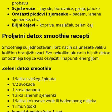
probavu
Svježe voće
– jagode, borovnice, grejp, jabuke
Orašasti plodovi i sjemenke
– bademi, lanene
sjemenke, chia
Biljni čajevi
– kopriva, maslačak, zeleni čaj
Proljetni detox smoothie recepti
Smoothieji su jednostavan i brz način da unesete veliku
količinu hranjivih tvari. Evo nekoliko ukusnih biljnih detox
smoothieja koji će vas osvježiti i napuniti energijom.
Zeleni detox smoothie
1 šalica svježeg špinata
1/2 avokada
1 zrela banana
1 žlica lanenih sjemenki
1 šalica kokosove vode ili bademovog mlijeka
1 limun (sok)
komad đumbira (oko 1 cm)