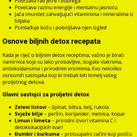
Podržava rad jetre i bubrega
Povećava razinu energije i mentalnu jasnoću
Jača imunitet zahvaljujući vitaminima i mineralima iz
biljaka
Pomlađuje kožu i poboljšava njen izgled
Osnove biljnih detox recepata
Kada je riječ o biljnim detox receptima, važno je birati
namirnice koje su lako probavljive, bogate vlaknima,
antioksidansima i prirodnim enzimima. Evo nekoliko
osnovnih sastojaka koji bi trebali biti temelj vašeg
proljetnog detoxa:
Glavni sastojci za proljetni detox
Zeleni listovi
– špinat, blitva, kelj, rukola
Svježe bilje
– peršin, korijander, metvica, kopar
Limun i limeta
– prirodni izvori vitamina C i
detoksikacijskih tvari
Đumbir i kurkuma
– protuupalni začini koji potiču