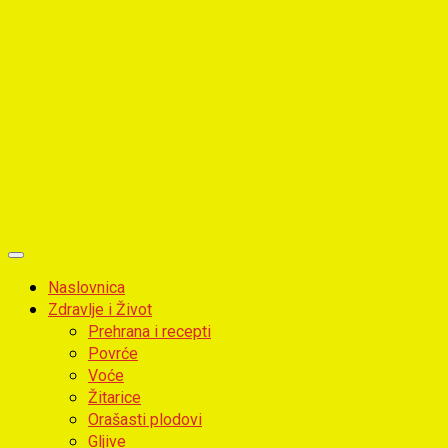
Primary
Menu
Naslovnica
Zdravlje i Život
Prehrana i recepti
Povrće
Voće
Žitarice
Orašasti plodovi
Gljive