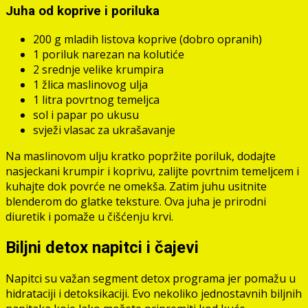
Juha od koprive i poriluka
200 g mladih listova koprive (dobro opranih)
1 poriluk narezan na kolutiće
2 srednje velike krumpira
1 žlica maslinovog ulja
1 litra povrtnog temeljca
sol i papar po ukusu
svježi vlasac za ukrašavanje
Na maslinovom ulju kratko popržite poriluk, dodajte
nasjeckani krumpir i koprivu, zalijte povrtnim temeljcem i
kuhajte dok povrće ne omekša. Zatim juhu usitnite
blenderom do glatke teksture. Ova juha je prirodni
diuretik i pomaže u čišćenju krvi.
Biljni detox napitci i čajevi
Napitci su važan segment detox programa jer pomažu u
hidrataciji i detoksikaciji. Evo nekoliko jednostavnih biljnih