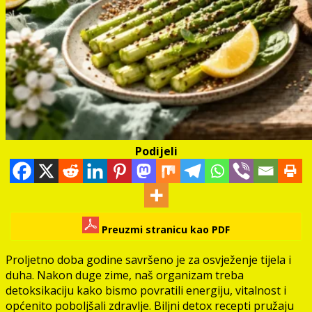
Podijeli
Preuzmi stranicu kao PDF
Proljetno doba godine savršeno je za osvježenje tijela i
duha. Nakon duge zime, naš organizam treba
detoksikaciju kako bismo povratili energiju, vitalnost i
općenito poboljšali zdravlje. Biljni detox recepti pružaju