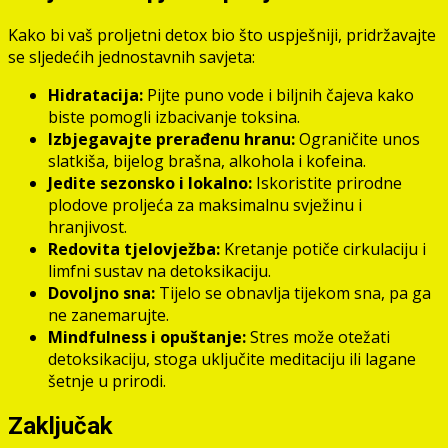
Kako bi vaš proljetni detox bio što uspješniji, pridržavajte
se sljedećih jednostavnih savjeta:
Hidratacija:
Pijte puno vode i biljnih čajeva kako
biste pomogli izbacivanje toksina.
Izbjegavajte prerađenu hranu:
Ograničite unos
slatkiša, bijelog brašna, alkohola i kofeina.
Jedite sezonsko i lokalno:
Iskoristite prirodne
plodove proljeća za maksimalnu svježinu i
hranjivost.
Redovita tjelovježba:
Kretanje potiče cirkulaciju i
limfni sustav na detoksikaciju.
Dovoljno sna:
Tijelo se obnavlja tijekom sna, pa ga
ne zanemarujte.
Mindfulness i opuštanje:
Stres može otežati
detoksikaciju, stoga uključite meditaciju ili lagane
šetnje u prirodi.
Zaključak