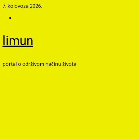
Skip
7. kolovoza 2026.
to
Facebook
content
limun
portal o održivom načinu života