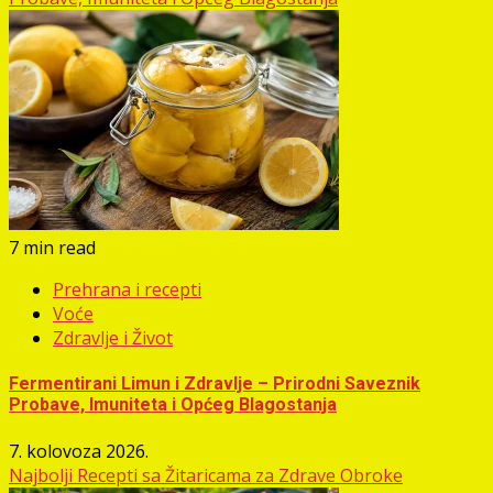
7 min read
Prehrana i recepti
Voće
Zdravlje i Život
Fermentirani Limun i Zdravlje – Prirodni Saveznik
Probave, Imuniteta i Općeg Blagostanja
7. kolovoza 2026.
Najbolji Recepti sa Žitaricama za Zdrave Obroke