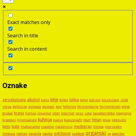
Exact matches only
Search in title
Search in content
Oznake
bilje
agroekologija
alkohol
biljna
benz
biljni
bitcoin
blockchain
chilli
biljke
domaći
eko
gljive
citrus
definicija
domaća
feferoni
fermentacija
fermentirani
hrana
grašak
imunitet
intel
internet
izraz
juha
karakteristike
humus
kiseljenje
kuhinja
limun
kupus
kupusnjače
liker
linux
ljekovito
krastavci
kriptovalute
ljute
ljeto
mediteran
mahunarke
masline
maslinovo
mercedes
menta
organski
održivost
metvica
namaz
navike
orašasti
naranča
os
paprike