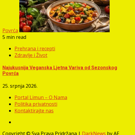
Povrća
5 min read
Prehrana i recepti
Zdravlje i Život
Najukusnija Veganska Ljetna Variva od Sezonskog
Povrća
25. srpnja 2026.
Portal Limun – O Nama
Politika privatnosti
Kontaktirajte nas
Facebook
Copyright © Sva Prava Pridržana
|
DarkNews
by AF