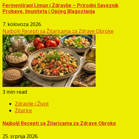
Fermentirani Limun i Zdravlje – Prirodni Saveznik
Probave, Imuniteta i Općeg Blagostanja
7. kolovoza 2026.
Najbolji Recepti sa Žitaricama za Zdrave Obroke
3 min read
Zdravlje i Život
Žitarice
Najbolji Recepti sa Žitaricama za Zdrave Obroke
25. srpnja 2026.