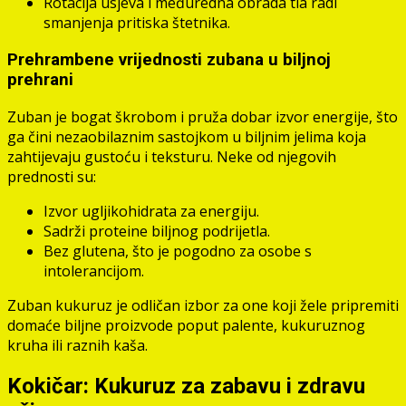
Rotacija usjeva i međuredna obrada tla radi
smanjenja pritiska štetnika.
Prehrambene vrijednosti zubana u biljnoj
prehrani
Zuban je bogat škrobom i pruža dobar izvor energije, što
ga čini nezaobilaznim sastojkom u biljnim jelima koja
zahtijevaju gustoću i teksturu. Neke od njegovih
prednosti su:
Izvor ugljikohidrata za energiju.
Sadrži proteine biljnog podrijetla.
Bez glutena, što je pogodno za osobe s
intolerancijom.
Zuban kukuruz je odličan izbor za one koji žele pripremiti
domaće biljne proizvode poput palente, kukuruznog
kruha ili raznih kaša.
Kokičar: Kukuruz za zabavu i zdravu