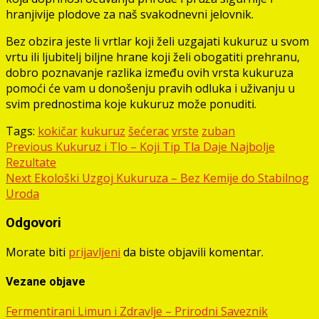
hranjivije plodove za naš svakodnevni jelovnik.
Bez obzira jeste li vrtlar koji želi uzgajati kukuruz u svom
vrtu ili ljubitelj biljne hrane koji želi obogatiti prehranu,
dobro poznavanje razlika između ovih vrsta kukuruza
pomoći će vam u donošenju pravih odluka i uživanju u
svim prednostima koje kukuruz može ponuditi.
Tags:
kokičar
kukuruz
šećerac
vrste
zuban
Post
Previous
Kukuruz i Tlo – Koji Tip Tla Daje Najbolje
Rezultate
navigation
Next
Ekološki Uzgoj Kukuruza – Bez Kemije do Stabilnog
Uroda
Odgovori
Morate biti
prijavljeni
da biste objavili komentar.
Vezane objave
Fermentirani Limun i Zdravlje – Prirodni Saveznik