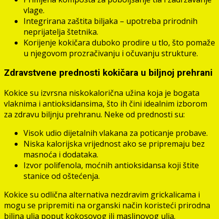
vlage.
Integrirana zaštita biljaka – upotreba prirodnih
neprijatelja štetnika.
Korijenje kokičara duboko prodire u tlo, što pomaže
u njegovom prozračivanju i očuvanju strukture.
Zdravstvene prednosti kokičara u biljnoj prehrani
Kokice su izvrsna niskokalorična užina koja je bogata
vlaknima i antioksidansima, što ih čini idealnim izborom
za zdravu biljnju prehranu. Neke od prednosti su:
Visok udio dijetalnih vlakana za poticanje probave.
Niska kalorijska vrijednost ako se pripremaju bez
masnoća i dodataka.
Izvor polifenola, moćnih antioksidansa koji štite
stanice od oštećenja.
Kokice su odlična alternativa nezdravim grickalicama i
mogu se pripremiti na organski način koristeći prirodna
biljna ulja poput kokosovog ili maslinovog ulja.