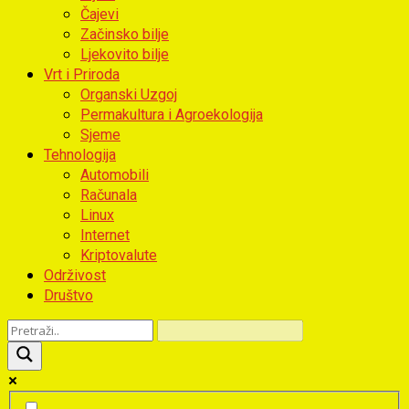
Čajevi
Začinsko bilje
Ljekovito bilje
Vrt i Priroda
Organski Uzgoj
Permakultura i Agroekologija
Sjeme
Tehnologija
Automobili
Računala
Linux
Internet
Kriptovalute
Održivost
Društvo