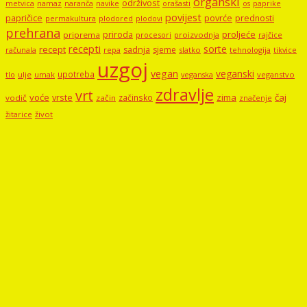
organski
održivost
metvica
namaz
navike
orašasti
naranča
os
paprike
povijest
papričice
povrće
prednosti
permakultura
plodored
plodovi
prehrana
proljeće
priroda
priprema
procesori
proizvodnja
rajčice
recepti
sorte
recept
sadnja
sjeme
računala
repa
slatko
tehnologija
tikvice
uzgoj
vegan
veganski
upotreba
tlo
ulje
umak
veganstvo
veganska
zdravlje
vrt
voće
vrste
zima
čaj
začinsko
vodič
začin
značenje
žitarice
život