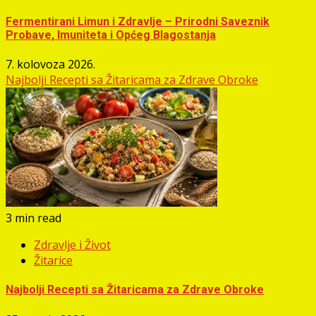
Fermentirani Limun i Zdravlje – Prirodni Saveznik
Probave, Imuniteta i Općeg Blagostanja
7. kolovoza 2026.
Najbolji Recepti sa Žitaricama za Zdrave Obroke
3 min read
Zdravlje i Život
Žitarice
Najbolji Recepti sa Žitaricama za Zdrave Obroke