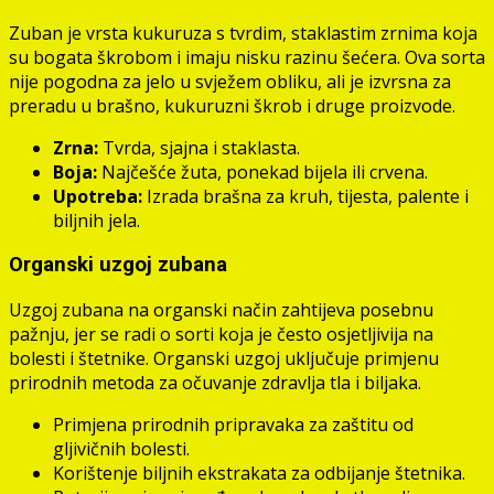
Zuban je vrsta kukuruza s tvrdim, staklastim zrnima koja
su bogata škrobom i imaju nisku razinu šećera. Ova sorta
nije pogodna za jelo u svježem obliku, ali je izvrsna za
preradu u brašno, kukuruzni škrob i druge proizvode.
Zrna:
Tvrda, sjajna i staklasta.
Boja:
Najčešće žuta, ponekad bijela ili crvena.
Upotreba:
Izrada brašna za kruh, tijesta, palente i
biljnih jela.
Organski uzgoj zubana
Uzgoj zubana na organski način zahtijeva posebnu
pažnju, jer se radi o sorti koja je često osjetljivija na
bolesti i štetnike. Organski uzgoj uključuje primjenu
prirodnih metoda za očuvanje zdravlja tla i biljaka.
Primjena prirodnih pripravaka za zaštitu od
gljivičnih bolesti.
Korištenje biljnih ekstrakata za odbijanje štetnika.