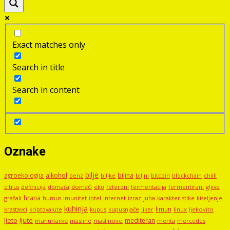
Exact matches only
Search in title
Search in content
Oznake
bilje
agroekologija
alkohol
biljna
benz
biljni
bitcoin
blockchain
chilli
biljke
domaći
eko
gljive
citrus
definicija
domaća
feferoni
fermentacija
fermentirani
hrana
grašak
imunitet
intel
internet
izraz
juha
karakteristike
humus
kiseljenje
kuhinja
limun
kupus
kupusnjače
liker
linux
ljekovito
krastavci
kriptovalute
ljute
ljeto
mediteran
mahunarke
masline
maslinovo
mercedes
menta