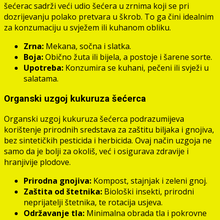
šećerac sadrži veći udio šećera u zrnima koji se pri
dozrijevanju polako pretvara u škrob. To ga čini idealnim
za konzumaciju u svježem ili kuhanom obliku.
Zrna:
Mekana, sočna i slatka.
Boja:
Obično žuta ili bijela, a postoje i šarene sorte.
Upotreba:
Konzumira se kuhani, pečeni ili svježi u
salatama.
Organski uzgoj kukuruza šećerca
Organski uzgoj kukuruza šećerca podrazumijeva
korištenje prirodnih sredstava za zaštitu biljaka i gnojiva,
bez sintetičkih pesticida i herbicida. Ovaj način uzgoja ne
samo da je bolji za okoliš, već i osigurava zdravije i
hranjivije plodove.
Prirodna gnojiva:
Kompost, stajnjak i zeleni gnoj.
Zaštita od štetnika:
Biološki insekti, prirodni
neprijatelji štetnika, te rotacija usjeva.
Održavanje tla:
Minimalna obrada tla i pokrovne