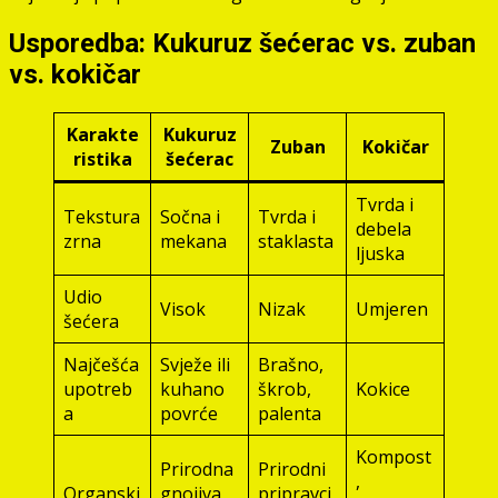
Usporedba: Kukuruz šećerac vs. zuban
vs. kokičar
Karakte
Kukuruz
Zuban
Kokičar
ristika
šećerac
Tvrda i
Tekstura
Sočna i
Tvrda i
debela
zrna
mekana
staklasta
ljuska
Udio
Visok
Nizak
Umjeren
šećera
Najčešća
Svježe ili
Brašno,
upotreb
kuhano
škrob,
Kokice
a
povrće
palenta
Kompost
Prirodna
Prirodni
,
Organski
gnojiva,
pripravci,