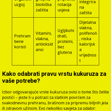
integrira
uzgoj
biološka
rotacija
na
zaštita
usjeva
zaštita
Dijetalna
vlakna,
Ugljikohi
Vitamini,
polifenoli
Prehram
drati,
vlakna,
, niska
bene
proteini,
antioksid
kalorijsk
koristi
bez
ansi
a
glutena
vrijednos
t
Kako odabrati pravu vrstu kukuruza za
vaše potrebe?
Izbor odgovarajuće vrste kukuruza ovisi o tome što želite
postići – jeste li u potrazi za slatkim povrćem za
svakodnevnu prehranu, brašnom za pripremu biljnih jela
ili zdravom užinom. Evo nekoliko savjeta za odabir: