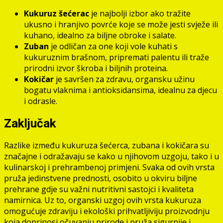
Kukuruz šećerac
je najbolji izbor ako tražite
ukusno i hranjivo povrće koje se može jesti svježe ili
kuhano, idealno za biljne obroke i salate.
Zuban
je odličan za one koji vole kuhati s
kukuruznim brašnom, pripremati palentu ili traže
prirodni izvor škroba i biljnih proteina.
Kokičar
je savršen za zdravu, organsku užinu
bogatu vlaknima i antioksidansima, idealnu za djecu
i odrasle.
Zaključak
Razlike između kukuruza šećerca, zubana i kokičara su
značajne i odražavaju se kako u njihovom uzgoju, tako i u
kulinarskoj i prehrambenoj primjeni. Svaka od ovih vrsta
pruža jedinstvene prednosti, osobito u okviru biljne
prehrane gdje su važni nutritivni sastojci i kvaliteta
namirnica. Uz to, organski uzgoj ovih vrsta kukuruza
omogućuje zdraviju i ekološki prihvatljiviju proizvodnju
koja doprinosi očuvanju prirode i pruža sigurnije i