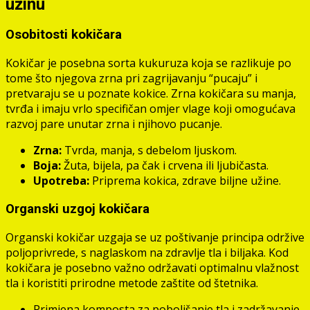
užinu
Osobitosti kokičara
Kokičar je posebna sorta kukuruza koja se razlikuje po
tome što njegova zrna pri zagrijavanju “pucaju” i
pretvaraju se u poznate kokice. Zrna kokičara su manja,
tvrđa i imaju vrlo specifičan omjer vlage koji omogućava
razvoj pare unutar zrna i njihovo pucanje.
Zrna:
Tvrda, manja, s debelom ljuskom.
Boja:
Žuta, bijela, pa čak i crvena ili ljubičasta.
Upotreba:
Priprema kokica, zdrave biljne užine.
Organski uzgoj kokičara
Organski kokičar uzgaja se uz poštivanje principa održive
poljoprivrede, s naglaskom na zdravlje tla i biljaka. Kod
kokičara je posebno važno održavati optimalnu vlažnost
tla i koristiti prirodne metode zaštite od štetnika.
Primjena komposta za poboljšanje tla i zadržavanje