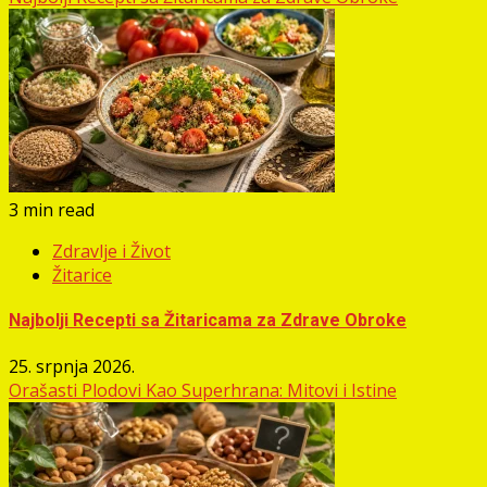
3 min read
Zdravlje i Život
Žitarice
Najbolji Recepti sa Žitaricama za Zdrave Obroke
25. srpnja 2026.
Orašasti Plodovi Kao Superhrana: Mitovi i Istine