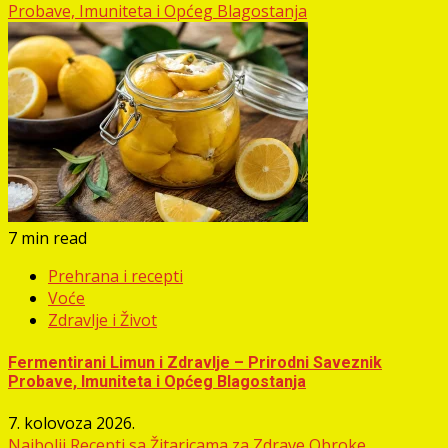
Probave, Imuniteta i Općeg Blagostanja
7 min read
Prehrana i recepti
Voće
Zdravlje i Život
Fermentirani Limun i Zdravlje – Prirodni Saveznik
Probave, Imuniteta i Općeg Blagostanja
7. kolovoza 2026.
Najbolji Recepti sa Žitaricama za Zdrave Obroke