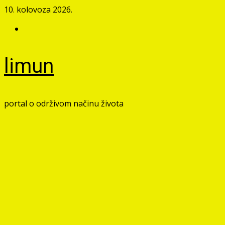
Skip
10. kolovoza 2026.
to
Facebook
content
limun
portal o održivom načinu života