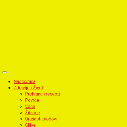
Primary
Menu
Naslovnica
Zdravlje i Život
Prehrana i recepti
Povrće
Voće
Žitarice
Orašasti plodovi
Gljive