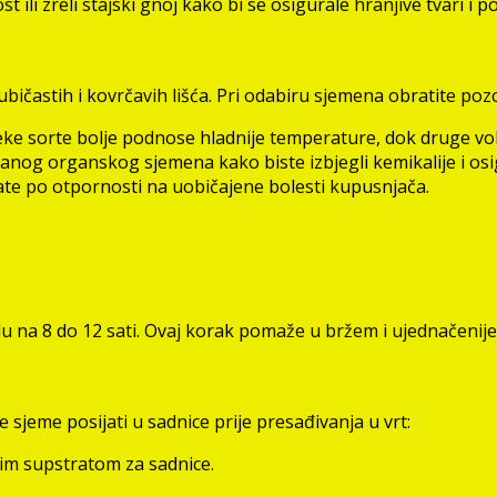
 ili zreli stajski gnoj kako bi se osigurale hranjive tvari i p
jubičastih i kovrčavih lišća. Pri odabiru sjemena obratite poz
e sorte bolje podnose hladnije temperature, dok druge vole
ranog organskog sjemena kako biste izbjegli kemikalije i osig
te po otpornosti na uobičajene bolesti kupusnjača.
u na 8 do 12 sati. Ovaj korak pomaže u bržem i ujednačenijem
te sjeme posijati u sadnice prije presađivanja u vrt:
kim supstratom za sadnice.