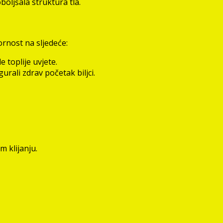
oboljšala struktura tla.
ornost na sljedeće:
 toplije uvjete.
urali zdrav početak biljci.
 klijanju.