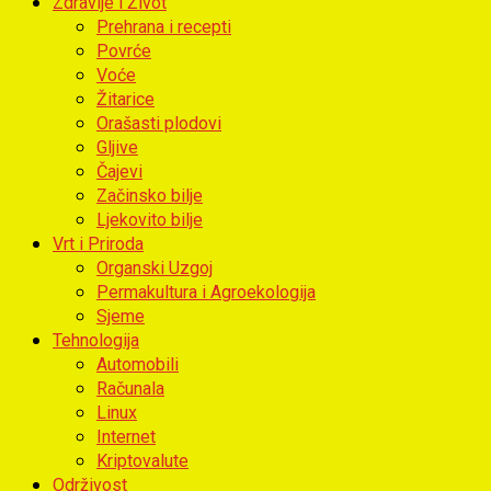
Zdravlje i Život
Prehrana i recepti
Povrće
Voće
Žitarice
Orašasti plodovi
Gljive
Čajevi
Začinsko bilje
Ljekovito bilje
Vrt i Priroda
Organski Uzgoj
Permakultura i Agroekologija
Sjeme
Tehnologija
Automobili
Računala
Linux
Internet
Kriptovalute
Održivost