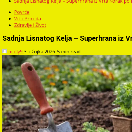
Sadnja Lisnatog Kelja – Superhrana iz Vrta Korak po
Povrće
Vrt i Priroda
Zdravlje i Život
Sadnja Lisnatog Kelja – Superhrana iz V
molly9
3. ožujka 2026.
5 min read