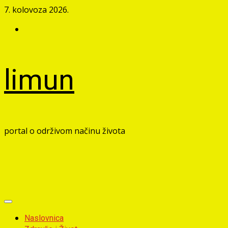
Skip
7. kolovoza 2026.
to
Facebook
content
limun
portal o održivom načinu života
Primary
Menu
Naslovnica