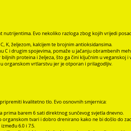
t nutrijentima. Evo nekoliko razloga zbog kojih vrijedi posa
 C, K, željezom, kalcijem te brojnim antioksidansima.
inu C i drugim spojevima, pomaže u jačanju obrambenih me
 biljnih proteina i željeza, što ga čini ključnim u veganskoj i
u organskom vrtlarstvu jer je otporan i prilagodljiv.
pripremiti kvalitetno tlo. Evo osnovnih smjernica:
koja prima barem 6 sati direktnog sunčevog svjetla dnevno.
to organskom tvari i dobro drenirano kako ne bi došlo do za
između 6.0 i 7.5.