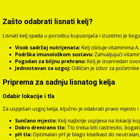
Zašto odabrati lisnati kelj?
Lisnati kelj spada u porodicu kupusnjača i izuzetno je boga
Visok sadržaj nutrijenata:
Kelj obiluje vitaminima A,
Podrška imunološkom sustavu:
Zahvaljujući vitam
Pogodan za biljnu prehranu:
Kelj je izvanredan izvor
Jednostavan za uzgoj:
Odličan je izbor za početnike 
Priprema za sadnju lisnatog kelja
Odabir lokacije i tla
Za uspješan uzgoj kelja, ključno je odabrati pravo mjesto i 
Sunčano mjesto:
Kelj najbolje uspijeva na lokaciji 
Dobro drenirano tlo:
Tlo treba biti rastresito, boga
pH tla:
Optimalan pH je blago kiselkast do neutralan, 