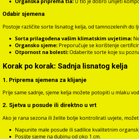
Organska priprema tla:
U tlo je dobro unijeti kompost
Odabir sjemena
Postoje različite sorte lisnatog kelja, od tamnozelenih do l
Sorta prilagođena vašim klimatskim uvjetima:
Nek
Organsko sjeme:
Preporučuje se korištenje certifici
Otpornost na bolesti:
Odaberite sorte koje su pozna
Korak po korak: Sadnja lisnatog kelja
1. Priprema sjemena za klijanje
Prije same sadnje, sjeme kelja možete potopiti u mlaku vod
2. Sjetva u posude ili direktno u vrt
Ako je rana sezona ili želite bolje kontrolirati uvjete, može
Napunite male posude ili sadilice kvalitetnim organs
Posijte sjeme na dubinu od oko 1 cm.