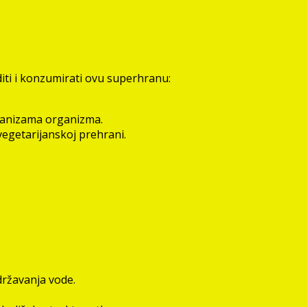
diti i konzumirati ovu superhranu:
hanizama organizma.
 vegetarijanskoj prehrani.
državanja vode.