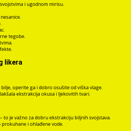
svojstvima i ugodnom mirisu.
nesanice.
.
c.
orne tegobe.
tvima.
fekte.
 likera
 bilje, operite ga i dobro osušite od viška vlage.
kšala ekstrakcija okusa i ljekovitih tvari.
 to je važno za dobru ekstrakciju biljnih svojstava.
lo prokuhane i ohlađene vode.