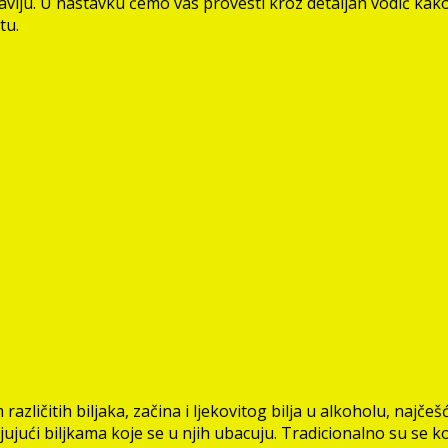
dravlju. U nastavku ćemo vas provesti kroz detaljan vodič kako
tu.
azličitih biljaka, začina i ljekovitog bilja u alkoholu, najčeš
jujući biljkama koje se u njih ubacuju. Tradicionalno su se koris