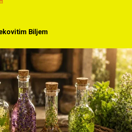
em
jekovitim Biljem