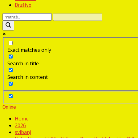
Društvo
Exact matches only
Search in title
Search in content
Online
Home
2026
svibanj