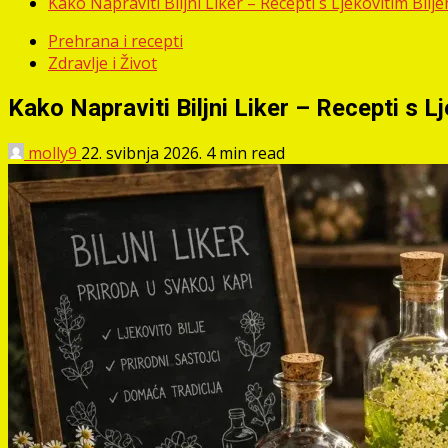
Kako Napraviti Biljni Liker – Recepti s Ljekovitim Bilj
Prehrana i recepti
Zdravlje i Život
Kako Napraviti Biljni Liker – Recepti s L
molly9
22. svibnja 2026.
4 min read