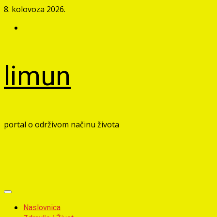
Skip
8. kolovoza 2026.
to
Facebook
content
limun
portal o održivom načinu života
Primary
Menu
Naslovnica