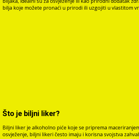
biljaka, idealni su za osvježenje ili kao prirodni dodatak z
bilja koje možete pronaći u prirodi ili uzgojiti u vlastitom vr
Što je biljni liker?
Biljni liker je alkoholno piće koje se priprema maceriranjem r
osvježenje, biljni likeri često imaju i korisna svojstva zahval