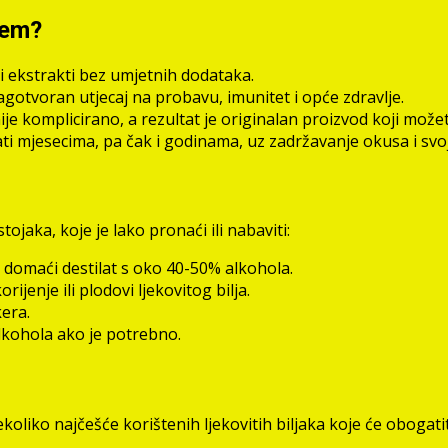
ljem?
dni ekstrakti bez umjetnih dodataka.
gotvoran utjecaj na probavu, imunitet i opće zdravlje.
r nije komplicirano, a rezultat je originalan proizvod koji mož
ati mjesecima, pa čak i godinama, uz zadržavanje okusa i svo
ojaka, koje je lako pronaći ili nabaviti:
li domaći destilat s oko 40-50% alkohola.
korijenje ili plodovi ljekovitog bilja.
kera.
alkohola ako je potrebno.
liko najčešće korištenih ljekovitih biljaka koje će obogatiti 