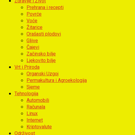
Zdravlje i Život
Prehrana i recepti
Povrće
Voće
Žitarice
Orašasti plodovi
Gljive
Čajevi
Začinsko bilje
Ljekovito bilje
Vrt i Priroda
Organski Uzgoj
Permakultura i Agroekologija
Sjeme
Tehnologija
Automobili
Računala
Linux
Internet
Kriptovalute
Održivost