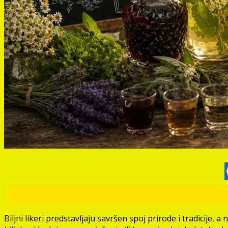
Biljni likeri predstavljaju savršen spoj prirode i tradicije