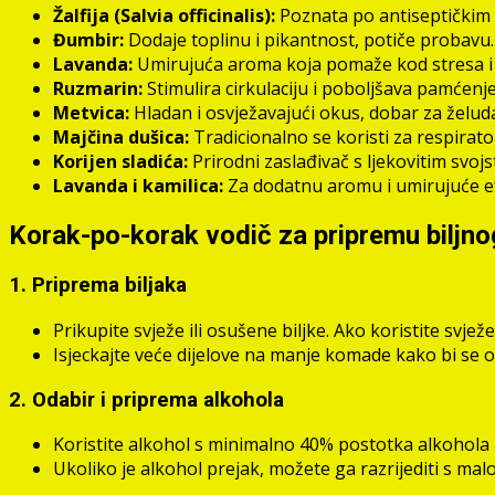
Žalfija (Salvia officinalis):
Poznata po antiseptičkim 
Đumbir:
Dodaje toplinu i pikantnost, potiče probavu.
Lavanda:
Umirujuća aroma koja pomaže kod stresa i 
Ruzmarin:
Stimulira cirkulaciju i poboljšava pamćenje
Metvica:
Hladan i osvježavajući okus, dobar za želuda
Majčina dušica:
Tradicionalno se koristi za respirat
Korijen sladića:
Prirodni zaslađivač s ljekovitim svojs
Lavanda i kamilica:
Za dodatnu aromu i umirujuće e
Korak-po-korak vodič za pripremu biljnog
1. Priprema biljaka
Prikupite svježe ili osušene biljke. Ako koristite svježe
Isjeckajte veće dijelove na manje komade kako bi se ola
2. Odabir i priprema alkohola
Koristite alkohol s minimalno 40% postotka alkohola –
Ukoliko je alkohol prejak, možete ga razrijediti s ma