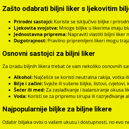
Zašto odabrati biljni liker s ljekovitim bi
Prirodni sastojci:
Koriste se isključivo biljke i priro
Ljekovita svojstva:
Mnoge biljke u likerima imaju bla
Jednostavna priprema:
Napraviti vlastiti biljni like
Dugotrajnost:
Pravilno pripremljeni likeri mogu traj
Osnovni sastojci za biljni liker
Za izradu biljnih likera trebat će vam nekoliko osnovnih sast
Alkohol:
Najčešće se koristi neutralna rakija, votka i
Bilje i začini:
Svježe ili sušene biljke, listovi, cvjetovi, 
Šećer ili med:
Za zaslađivanje i balansiranje okusa li
Voda:
Koristi se za pripremu sirupa ili razrjeđivanje 
Najpopularnije biljke za biljne likere
Odabir biljaka ovisi o vašem ukusu i dostupnosti, no evo neko