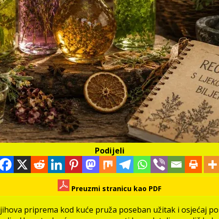
Podijeli
Preuzmi stranicu kao PDF
, a njihova priprema kod kuće pruža poseban užitak i osjećaj p