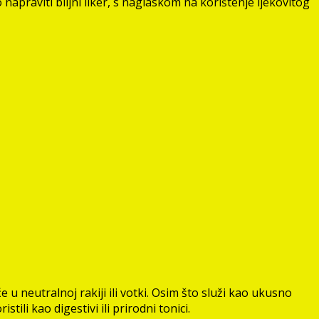
 napraviti biljni liker, s naglaskom na korištenje ljekovitog
će u neutralnoj rakiji ili votki. Osim što služi kao ukusno
tili kao digestivi ili prirodni tonici.