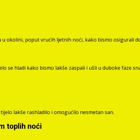
u okolini, poput vrućih ljetnih noći, kako bismo osigurali 
elo se hladi kako bismo lakše zaspali i ušli u duboke faze sn
 tijelo lakše rashladilo i omogućilo nesmetan san.
m toplih noći