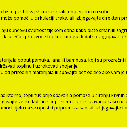
biste pustili svjež zrak i snizili temperaturu u sobi.
 može pomoći u cirkulaciji zraka, ali izbjegavajte direktan p
ijaju sunčevu svjetlost tijekom dana kako biste smanjili zagr
ički uređaji proizvode toplinu i mogu dodatno zagrijavati pr
terijala poput pamuka, lana ili bambusa, koji su prozračni i 
žavati toplinu i uzrokovati znojenje.
 od prirodnih materijala ili spavajte bez odjeće ako vam je 
iktorno, topli tuš prije spavanja pomaže u širenju krvnih žila
jegavajte velike količine neposredno prije spavanja kako ne b
ći tijelu da se opusti i pripremi za san, ali izbjegavajte in