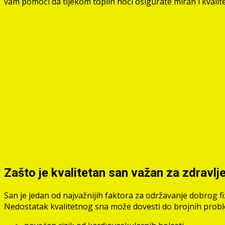
vam pomoći da tijekom toplih noći osigurate miran i kvalite
Zašto je kvalitetan san važan za zdravlj
San je jedan od najvažnijih faktora za održavanje dobrog fi
Nedostatak kvalitetnog sna može dovesti do brojnih probl