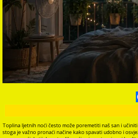
Toplina ljetnih noći često može poremetiti naš san i učinit
stoga je važno pronaći načine kako spavati udobno i osvje