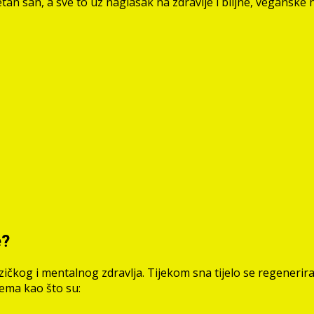
tan san, a sve to uz naglasak na zdravlje i biljne, veganske 
e?
zičkog i mentalnog zdravlja. Tijekom sna tijelo se regenerir
ema kao što su: