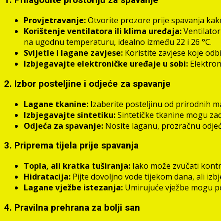
1. Prilagodite prostoriju za spavanje
Provjetravanje:
Otvorite prozore prije spavanja kako 
Korištenje ventilatora ili klima uređaja:
Ventilator
na ugodnu temperaturu, idealno između 22 i 26 °C.
Svijetle i lagane zavjese:
Koristite zavjese koje odb
Izbjegavajte elektroničke uređaje u sobi:
Elektron
2. Izbor posteljine i odjeće za spavanje
Lagane tkanine:
Izaberite posteljinu od prirodnih ma
Izbjegavajte sintetiku:
Sintetičke tkanine mogu zadr
Odjeća za spavanje:
Nosite laganu, prozračnu odjeću
3. Priprema tijela prije spavanja
Topla, ali kratka tuširanja:
Iako može zvučati kontrad
Hidratacija:
Pijte dovoljno vode tijekom dana, ali izb
Lagane vježbe istezanja:
Umirujuće vježbe mogu pomo
4. Pravilna prehrana za bolji san