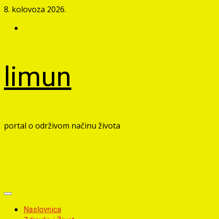
Skip
8. kolovoza 2026.
to
Facebook
content
limun
portal o održivom načinu života
Primary
Menu
Naslovnica