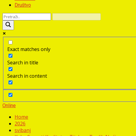
Društvo
Exact matches only
Search in title
Search in content
Online
Home
2026
svibanj