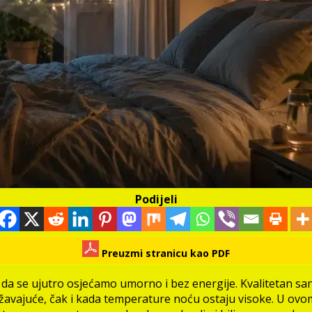
Podijeli
Preuzmi stranicu kao PDF
i da se ujutro osjećamo umorno i bez energije. Kvalitetan sa
žavajuće, čak i kada temperature noću ostaju visoke. U ovo