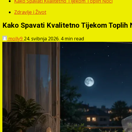
Kako Spavati Kvalitetno Tijekom Toplih Noći
Zdravlje i Život
Kako Spavati Kvalitetno Tijekom Toplih 
molly9
24. svibnja 2026.
4 min read