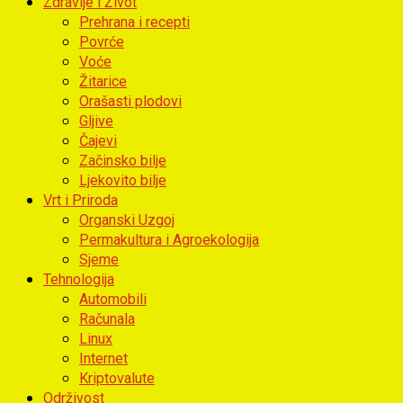
Zdravlje i Život
Prehrana i recepti
Povrće
Voće
Žitarice
Orašasti plodovi
Gljive
Čajevi
Začinsko bilje
Ljekovito bilje
Vrt i Priroda
Organski Uzgoj
Permakultura i Agroekologija
Sjeme
Tehnologija
Automobili
Računala
Linux
Internet
Kriptovalute
Održivost