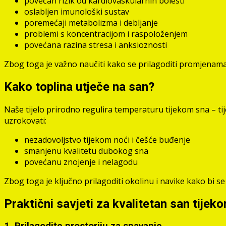
povećan rizik od kardiovaskularnih bolesti
oslabljen imunološki sustav
poremećaji metabolizma i debljanje
problemi s koncentracijom i raspoloženjem
povećana razina stresa i anksioznosti
Zbog toga je važno naučiti kako se prilagoditi promjenama 
Kako toplina utječe na san?
Naše tijelo prirodno regulira temperaturu tijekom sna – tij
uzrokovati:
nezadovoljstvo tijekom noći i češće buđenje
smanjenu kvalitetu dubokog sna
povećanu znojenje i nelagodu
Zbog toga je ključno prilagoditi okolinu i navike kako bi se
Praktični savjeti za kvalitetan san tijeko