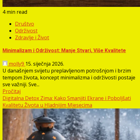
4 min read
Društvo
Održivost
Zdravlje i Život
Minimalizam i Održivost: Manje Stvari, Više Kvalitete
molly9
15. siječnja 2026.
U današnjem svijetu preplavljenom potrošnjom i brzim
tempom života, koncept minimalizma i održivosti postaje
sve važniji. Sve...
Pročitaj
Digitalna Detox Zima: Kako Smanjiti Ekrane i Poboljšati
Kvalitetu Života u Hladnijim Mjesecima