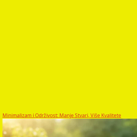
Minimalizam i Održivost: Manje Stvari, Više Kvalitete