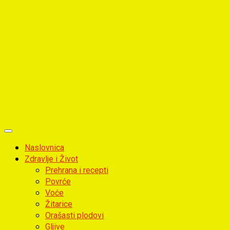
Primary
Menu
Naslovnica
Zdravlje i Život
Prehrana i recepti
Povrće
Voće
Žitarice
Orašasti plodovi
Gljive