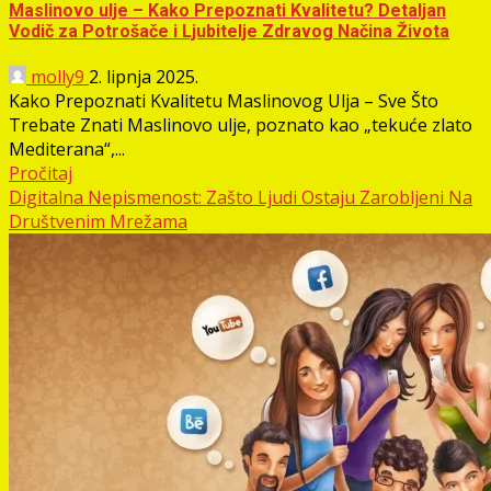
Maslinovo ulje – Kako Prepoznati Kvalitetu? Detaljan
Vodič za Potrošače i Ljubitelje Zdravog Načina Života
molly9
2. lipnja 2025.
Kako Prepoznati Kvalitetu Maslinovog Ulja – Sve Što
Trebate Znati Maslinovo ulje, poznato kao „tekuće zlato
Mediterana“,...
Pročitaj
Digitalna Nepismenost: Zašto Ljudi Ostaju Zarobljeni Na
Društvenim Mrežama