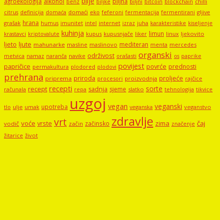
bilje
agroekologija
alkohol
biljna
benz
biljni
bitcoin
blockchain
chilli
biljke
domaći
eko
gljive
citrus
definicija
domaća
feferoni
fermentacija
fermentirani
hrana
grašak
imunitet
intel
internet
izraz
juha
karakteristike
humus
kiseljenje
kuhinja
limun
kupus
kupusnjače
liker
linux
ljekovito
krastavci
kriptovalute
ljute
ljeto
mediteran
mahunarke
masline
maslinovo
mercedes
menta
organski
održivost
metvica
namaz
navike
orašasti
naranča
os
paprike
povijest
papričice
povrće
prednosti
permakultura
plodored
plodovi
prehrana
proljeće
priroda
priprema
procesori
proizvodnja
rajčice
recepti
sorte
recept
sadnja
sjeme
računala
repa
slatko
tehnologija
tikvice
uzgoj
vegan
veganski
upotreba
tlo
ulje
umak
veganstvo
veganska
zdravlje
vrt
voće
vrste
zima
čaj
začinsko
vodič
začin
značenje
žitarice
život