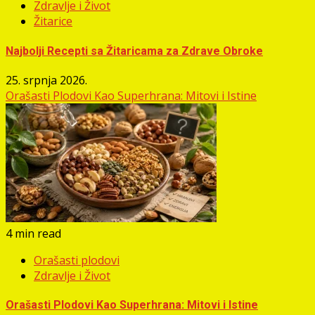
Zdravlje i Život
Žitarice
Najbolji Recepti sa Žitaricama za Zdrave Obroke
25. srpnja 2026.
Orašasti Plodovi Kao Superhrana: Mitovi i Istine
4 min read
Orašasti plodovi
Zdravlje i Život
Orašasti Plodovi Kao Superhrana: Mitovi i Istine