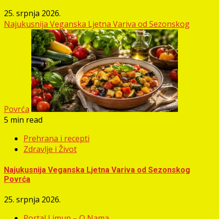
25. srpnja 2026.
Najukusnija Veganska Ljetna Variva od Sezonskog
Povrća
5 min read
Prehrana i recepti
Zdravlje i Život
Najukusnija Veganska Ljetna Variva od Sezonskog
Povrća
25. srpnja 2026.
Portal Limun – O Nama