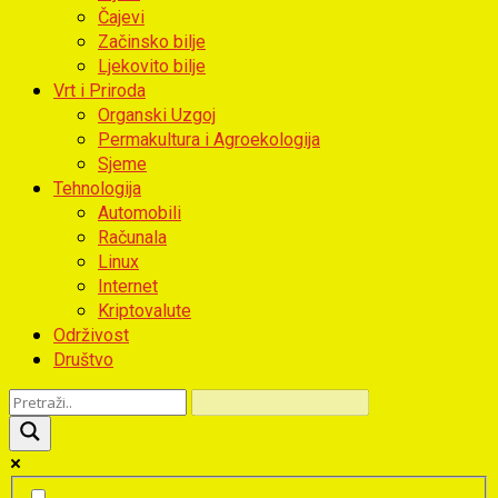
Čajevi
Začinsko bilje
Ljekovito bilje
Vrt i Priroda
Organski Uzgoj
Permakultura i Agroekologija
Sjeme
Tehnologija
Automobili
Računala
Linux
Internet
Kriptovalute
Održivost
Društvo