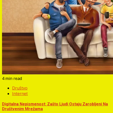
4 min read
Društvo
Internet
Digitalna Nepismenost: Zašto Ljudi Ostaju Zarobljeni Na
Društvenim Mrežama