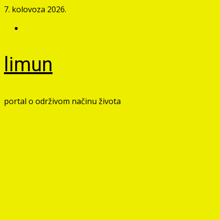
Skip
7. kolovoza 2026.
to
Facebook
content
limun
portal o održivom načinu života