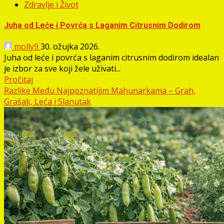
Zdravlje i Život
Juha od Leće i Povrća s Laganim Citrusnim Dodirom
molly9
30. ožujka 2026.
Juha od leće i povrća s laganim citrusnim dodirom idealan
je izbor za sve koji žele uživati...
Pročitaj
Razlike Među Najpoznatijim Mahunarkama – Grah,
Grašak, Leća i Slanutak