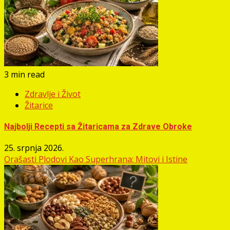
3 min read
Zdravlje i Život
Žitarice
Najbolji Recepti sa Žitaricama za Zdrave Obroke
25. srpnja 2026.
Orašasti Plodovi Kao Superhrana: Mitovi i Istine