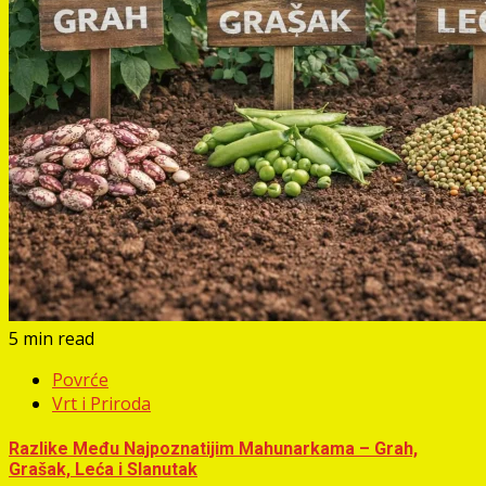
5 min read
Povrće
Vrt i Priroda
Razlike Među Najpoznatijim Mahunarkama – Grah,
Grašak, Leća i Slanutak