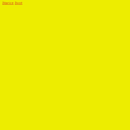
žitarice
život