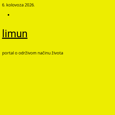
Skip
6. kolovoza 2026.
to
Facebook
content
limun
portal o održivom načinu života