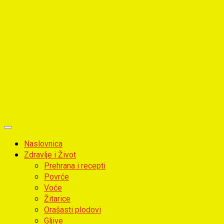
Primary
Menu
Naslovnica
Zdravlje i Život
Prehrana i recepti
Povrće
Voće
Žitarice
Orašasti plodovi
Gljive