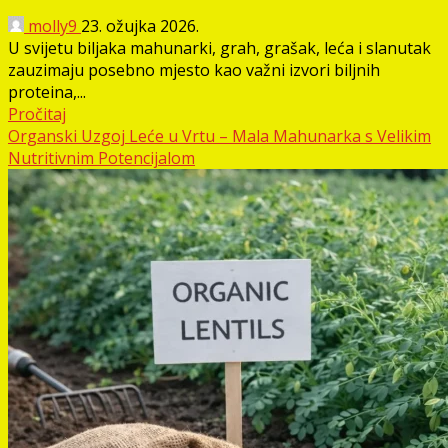
molly9
23. ožujka 2026.
U svijetu biljaka mahunarki, grah, grašak, leća i slanutak
zauzimaju posebno mjesto kao važni izvori biljnih
proteina,...
Pročitaj
Organski Uzgoj Leće u Vrtu – Mala Mahunarka s Velikim
Nutritivnim Potencijalom