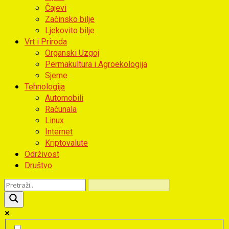
Čajevi
Začinsko bilje
Ljekovito bilje
Vrt i Priroda
Organski Uzgoj
Permakultura i Agroekologija
Sjeme
Tehnologija
Automobili
Računala
Linux
Internet
Kriptovalute
Održivost
Društvo