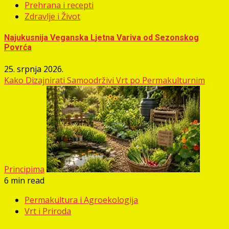
Prehrana i recepti
Zdravlje i Život
Najukusnija Veganska Ljetna Variva od Sezonskog
Povrća
25. srpnja 2026.
Kako Dizajnirati Samoodrživi Vrt po Permakulturnim
Principima
6 min read
Permakultura i Agroekologija
Vrt i Priroda