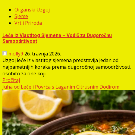
Organski Uzgoj
Sjeme
Vrt i Priroda
Leća iz Vlastitog Sjemena – Vodič za Dugoročnu
Samoodrživost
molly9
26. travnja 2026.
Uzgoj leće iz vlastitog sjemena predstavlja jedan od
najpametnijih koraka prema dugoročnoj samoodrživosti,
osobito za one koji...
Pročitaj
Juha od Leće i Povrća s Laganim Citrusnim Dodirom