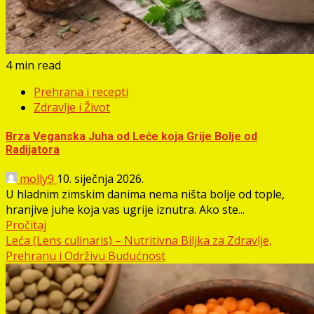
4 min read
Prehrana i recepti
Zdravlje i Život
Brza Veganska Juha od Leće koja Grije Bolje od
Radijatora
molly9
10. siječnja 2026.
U hladnim zimskim danima nema ništa bolje od tople,
hranjive juhe koja vas ugrije iznutra. Ako ste...
Pročitaj
Leća (Lens culinaris) – Nutritivna Biljka za Zdravlje,
Prehranu i Održivu Budućnost