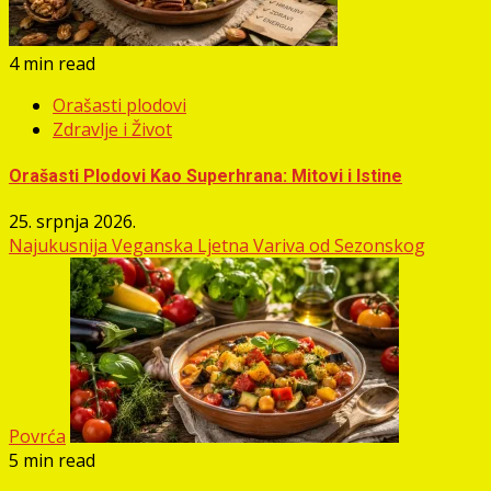
4 min read
Orašasti plodovi
Zdravlje i Život
Orašasti Plodovi Kao Superhrana: Mitovi i Istine
25. srpnja 2026.
Najukusnija Veganska Ljetna Variva od Sezonskog
Povrća
5 min read