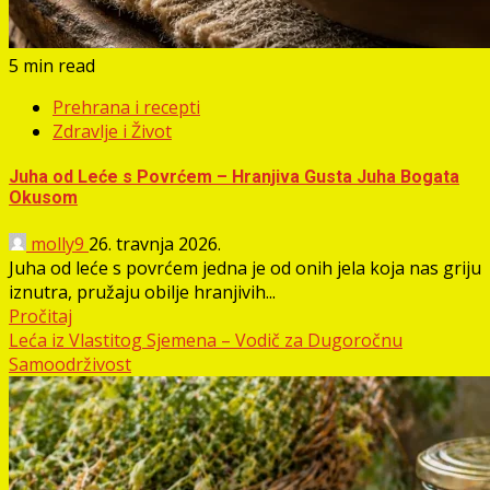
5 min read
Prehrana i recepti
Zdravlje i Život
Juha od Leće s Povrćem – Hranjiva Gusta Juha Bogata
Okusom
molly9
26. travnja 2026.
Juha od leće s povrćem jedna je od onih jela koja nas griju
iznutra, pružaju obilje hranjivih...
Pročitaj
Leća iz Vlastitog Sjemena – Vodič za Dugoročnu
Samoodrživost