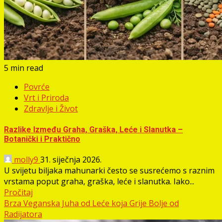
5 min read
Povrće
Vrt i Priroda
Zdravlje i Život
Razlike Između Graha, Graška, Leće i Slanutka –
Botanički i Praktično
molly9
31. siječnja 2026.
U svijetu biljaka mahunarki često se susrećemo s raznim
vrstama poput graha, graška, leće i slanutka. Iako...
Pročitaj
Brza Veganska Juha od Leće koja Grije Bolje od
Radijatora