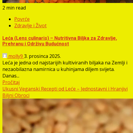
2 min read
Povrće
Zdravlje i Život
Leća (Lens culinaris) – Nutritivna Biljka za Zdravlje,
Prehranu i Održivu Budućnost
molly9
3. prosinca 2025.
Leća je jedna od najstarijih kultiviranih biljaka na Zemlji i
nezaobilazna namirnica u kuhinjama diljem svijeta.
Danas...
Pročitaj
Ukusni Veganski Recepti od Leće – Jednostavni i Hranjivi
Biljni Obroci