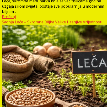
Leća, skromna mahunarka koja se već tisućama godina
uzgaja širom svijeta, postaje sve popularnija u modernim
biljnim...
Pročitaj
Sadnja Leće – Skromna Biljka Velike Hranjive Vrijednosti