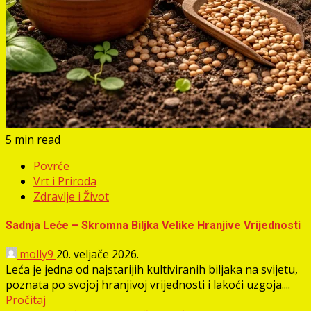
5 min read
Povrće
Vrt i Priroda
Zdravlje i Život
Sadnja Leće – Skromna Biljka Velike Hranjive Vrijednosti
molly9
20. veljače 2026.
Leća je jedna od najstarijih kultiviranih biljaka na svijetu,
poznata po svojoj hranjivoj vrijednosti i lakoći uzgoja....
Pročitaj