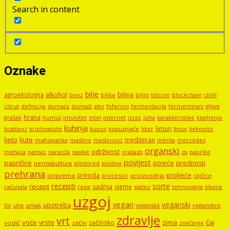
Search in content
Oznake
bilje
agroekologija
alkohol
biljna
benz
biljni
bitcoin
blockchain
chilli
biljke
domaći
eko
gljive
citrus
definicija
domaća
feferoni
fermentacija
fermentirani
hrana
grašak
imunitet
intel
internet
izraz
juha
karakteristike
humus
kiseljenje
kuhinja
limun
kupus
kupusnjače
liker
linux
ljekovito
krastavci
kriptovalute
ljute
ljeto
mediteran
mahunarke
masline
maslinovo
mercedes
menta
organski
održivost
metvica
namaz
navike
orašasti
naranča
os
paprike
povijest
papričice
povrće
prednosti
permakultura
plodored
plodovi
prehrana
proljeće
priroda
priprema
procesori
proizvodnja
rajčice
recepti
sorte
recept
sadnja
sjeme
računala
repa
slatko
tehnologija
tikvice
uzgoj
vegan
veganski
upotreba
tlo
ulje
umak
veganstvo
veganska
zdravlje
vrt
voće
vrste
zima
čaj
začinsko
vodič
začin
značenje